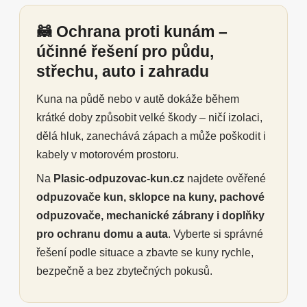
🦝 Ochrana proti kunám –
účinné řešení pro půdu,
střechu, auto i zahradu
Kuna na půdě nebo v autě dokáže během
krátké doby způsobit velké škody – ničí izolaci,
dělá hluk, zanechává zápach a může poškodit i
kabely v motorovém prostoru.
Na
Plasic-odpuzovac-kun.cz
najdete ověřené
odpuzovače kun, sklopce na kuny, pachové
odpuzovače, mechanické zábrany i doplňky
pro ochranu domu a auta
. Vyberte si správné
řešení podle situace a zbavte se kuny rychle,
bezpečně a bez zbytečných pokusů.