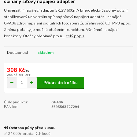
spínaný síťový napájecí adaptér
Univerzální napájecí adaptér 3-12V 600mA Energeticky úsporný pulzní
stabilizovaný univerzální spínaný síťový napájecí adaptér - napáječ
GPA06 zdroj napájení digitálních fotoaparátů, přehrávačů CD, MP3 apod.
Změna polarity je možná otočením konektoru. Výměnné napájecí
konektory. Otočný přepínač pro n...
celý popis
Dostupnost
skladem
308 Kč
/
ks
255 Kč
bez DPH
Přidat do košíku
Číslo produktu:
GPA06
EAN kód:
8595563727294
🔊 Ochrana půdy před kunou
✅ 24 000+ prodaných kusů