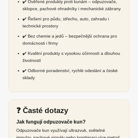
✔️ Ověřené produkty proti kunám – odpuzovače,
sklopce, pachové ohradníky i mechanické zábrany
✔️ Řešení pro půdu, střechu, auto, zahradu i
technické prostory
✔️ Bez chemie a jedů – bezpečnější ochrana pro
domácnosti i firmy
✔️ Kvalitní produkty s vysokou účinností a dlouhou
životností
✔️ Odborné poradenství, rychlé odeslání a české
sklady
❓ Časté dotazy
Jak fungují odpuzovače kun?
Odpuzovače kun využívají ultrazvuk, světelné
impulzy, pachové signály nebo kombinaci více metod.