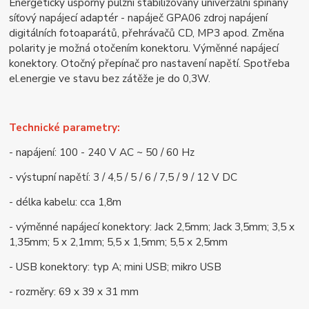
Energeticky úsporný pulzní stabilizovaný univerzální spínaný
síťový napájecí adaptér - napáječ GPA06 zdroj napájení
digitálních fotoaparátů, přehrávačů CD, MP3 apod. Změna
polarity je možná otočením konektoru. Výměnné napájecí
konektory. Otočný přepínač pro nastavení napětí. Spotřeba
el.energie ve stavu bez zátěže je do 0,3W.
Technické parametry:
- napájení: 100 - 240 V AC ~ 50 / 60 Hz
- výstupní napětí: 3 / 4,5 / 5 / 6 / 7,5 / 9 / 12 V DC
- délka kabelu: cca 1,8m
- výměnné napájecí konektory: Jack 2,5mm; Jack 3,5mm; 3,5 x
1,35mm; 5 x 2,1mm; 5,5 x 1,5mm; 5,5 x 2,5mm
- USB konektory: typ A; mini USB; mikro USB
- rozměry: 69 x 39 x 31 mm