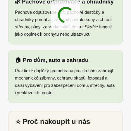
🌿 Pachové odpuzovače a ohradníky
Pachové odpuzovače kun, pachové destičky a
ohradníky pomáhají zabránit návratu kuny a chrání
střechy, půdy, zahrady i okolí domu. Skvěle fungují
jako doplněk k odchytu nebo ultrazvuku.
🏠 Pro dům, auto a zahradu
Praktické doplňky pro ochranu proti kunám zahrnují
mechanické zábrany, ochranu okapů, fotopasti a
další vybavení pro zabezpečení domu, střechy, auta
i venkovních prostor.
⭐ Proč nakoupit u nás