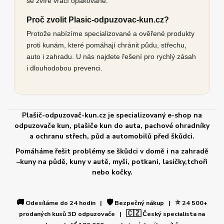
se zvíře vrací opakovaně.
Proč zvolit Plasic-odpuzovac-kun.cz?
Protože nabízíme specializované a ověřené produkty
proti kunám, které pomáhají chránit půdu, střechu,
auto i zahradu. U nás najdete řešení pro rychlý zásah
i dlouhodobou prevenci.
Plašič-odpuzovač-kun.cz je specializovaný e-shop na
odpuzovače kun, plašiče kun do auta, pachové ohradníky
a ochranu střech, půd a automobilů před škůdci.
Pomáháme řešit problémy se škůdci v domě i na zahradě
–kuny na půdě, kuny v autě, myši, potkani, lasičky,tchoři
nebo kočky.
🚚
🛡️
⭐
Odesíláme do 24 hodin |
Bezpečný nákup |
24 500+
🇨🇿
prodaných kusů 3D odpuzovače |
Český specialista na