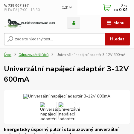
0
ks
📞 728 007 997
CZK
za
0 Kč
⏰ Po-Pá | 7:00 - 13:30 |
Menu
Hledat
Úvod
Odpuzovače škůdců
Univerzální napájecí adaptér 3-12V 600mA
Univerzální napájecí adaptér 3-12V
600mA
Energeticky úsporný pulzní stabilizovaný univerzální