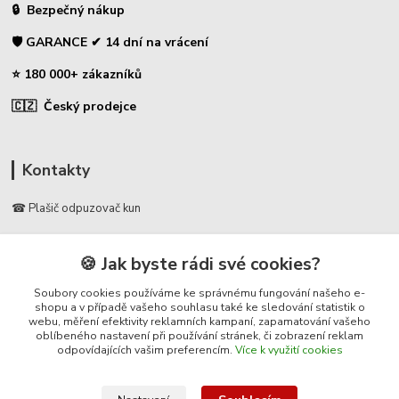
🔒 Bezpečný nákup
🛡️ GARANCE ✔ 14 dní na vrácení
⭐ 180 000+ zákazníků
🇨🇿 Český prodejce
Kontakty
☎ Plašič odpuzovač kun
🛡️ Zákaznická podpora
🍪 Jak byste rádi své cookies?
📞 728 007 997
⏰ Po-Pá | 7:00 - 13:30 |
Soubory cookies používáme ke správnému fungování našeho e-
shopu a v případě vašeho souhlasu také ke sledování statistik o
webu, měření efektivity reklamních kampaní, zapamatování vašeho
info@repulse.cz
oblíbeného nastavení při používání stránek, či zobrazení reklam
odpovídajících vašim preferencím.
Více k využití cookies