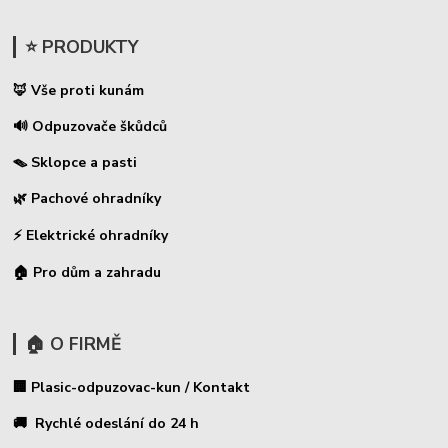
⭐ PRODUKTY
🦊 Vše proti kunám
🔊 Odpuzovače škůdců
🪤 Sklopce a pasti
🌿 Pachové ohradníky
⚡
Elektrické ohradníky
🏠 Pro dům a zahradu
🏠 O FIRMĚ
🏢 Plasic-odpuzovac-kun / Kontakt
🚚 Rychlé odeslání do 24 h