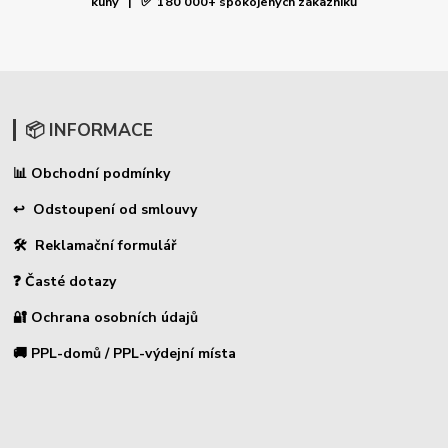
✅
kuny |
180 000+ spokojených zákazníků
📦 INFORMACE
Obchodní podmínky
📊
↩ Odstoupení od smlouvy
🛠 Reklamační formulář
❓ Časté dotazy
🔐 Ochrana osobních údajů
🚚 PPL-domů / PPL-výdejní místa