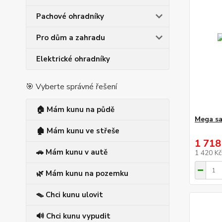
Pachové ohradníky
Pro dům a zahradu
Elektrické ohradníky
🎯 Vyberte správné řešení
🏠 Mám kunu na půdě
Mega sa
🏚️ Mám kunu ve střeše
1 718
🚗 Mám kunu v autě
1 420 K
🌿 Mám kunu na pozemku
🪤 Chci kunu ulovit
🔊 Chci kunu vypudit