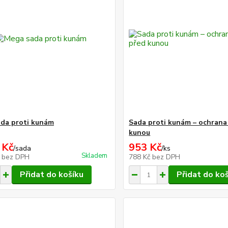
da proti kunám
Sada proti kunám – ochran
kunou
 Kč
953 Kč
/
sada
/
ks
Skladem
č
bez DPH
788 Kč
bez DPH
Přidat do košíku
Přidat do ko