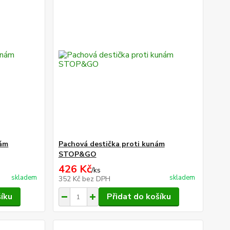
nám
Pachová destička proti kunám
STOP&GO
426 Kč
/
ks
skladem
skladem
352 Kč
bez DPH
šíku
Přidat do košíku