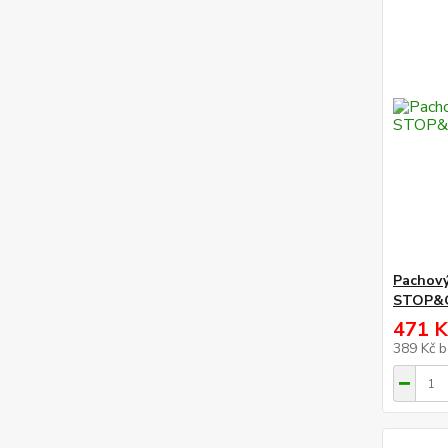
Pachový
STOP&
471 K
389 Kč
b