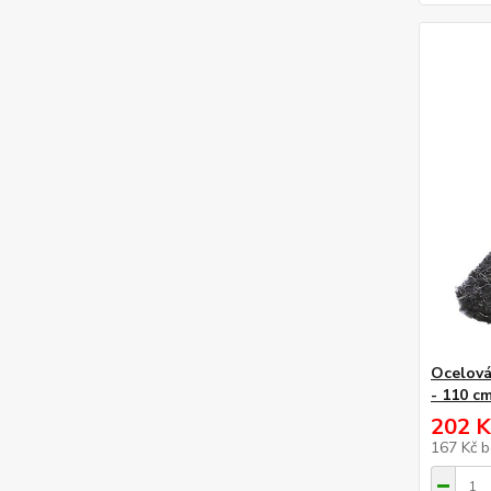
Ocelová
- 110 c
202 K
167 Kč
b