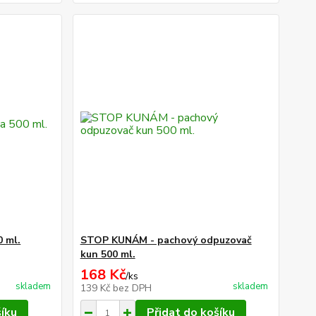
 ml.
STOP KUNÁM - pachový odpuzovač
kun 500 ml.
168 Kč
/
ks
skladem
skladem
139 Kč
bez DPH
šíku
Přidat do košíku