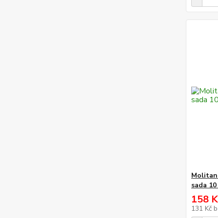
Molitan
sada 10 
158 K
131 Kč
b