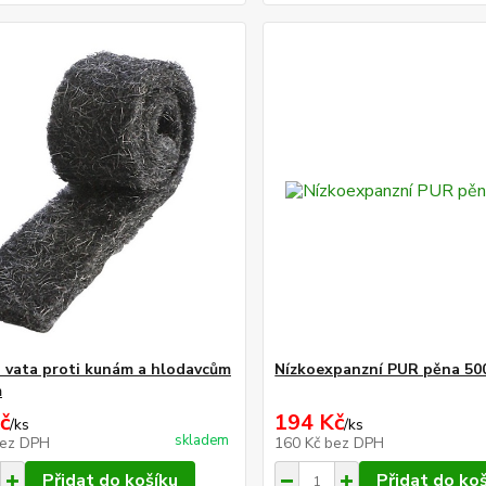
 vata proti kunám a hlodavcům
Nízkoexpanzní PUR pěna 500
m
č
194 Kč
/
ks
/
ks
skladem
ez DPH
160 Kč
bez DPH
Přidat do košíku
Přidat do ko