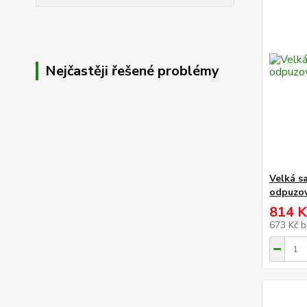
Nejčastěji řešené problémy
Velká s
odpuzov
814 K
673 Kč
b