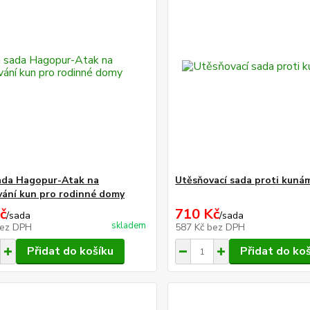
ada Hagopur-Atak na
Utěsňovací sada proti kuná
ání kun pro rodinné domy
č
710 Kč
/
sada
/
sada
skladem
ez DPH
587 Kč
bez DPH
Přidat do košíku
Přidat do ko