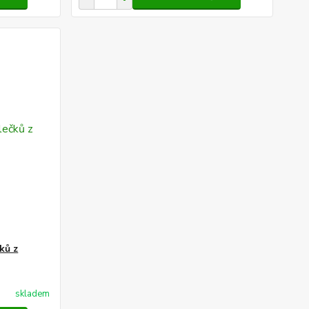
ků z
skladem