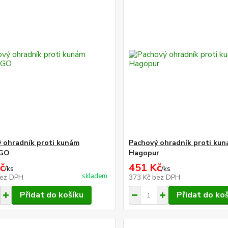
 ohradník proti kunám
Pachový ohradník proti ku
GO
Hagopur
č
451 Kč
/
ks
/
ks
skladem
ez DPH
373 Kč
bez DPH
Přidat do košíku
Přidat do ko