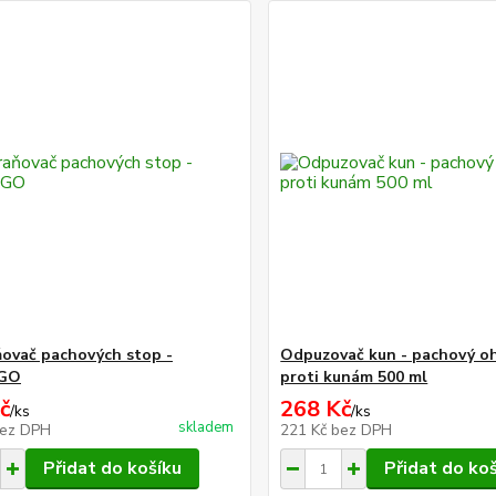
ovač pachových stop -
Odpuzovač kun - pachový o
GO
proti kunám 500 ml
č
268 Kč
/
ks
/
ks
skladem
ez DPH
221 Kč
bez DPH
Přidat do košíku
Přidat do ko