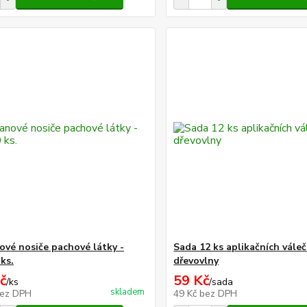
ové nosiče pachové látky -
Sada 12 ks aplikačních váleč
ks.
dřevovlny
č
59 Kč
/
ks
/
sada
skladem
ez DPH
49 Kč
bez DPH