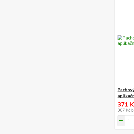
Pachový
aplikač
371 K
307 Kč
b