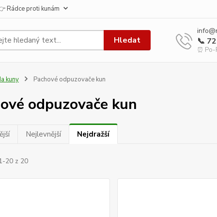
👉 Rádce proti kunám
info@
Hledat
📞 7
⏰ Po-P
a kuny
Pachové odpuzovače kun
ové odpuzovače kun
jší
Nejlevnější
Nejdražší
1-20 z 20