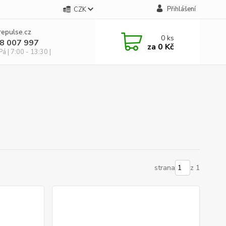
Přihlášení
CZK
repulse.cz
0
ks
28 007 997
za
0 Kč
á | 7:00 - 13:30 |
strana
z 1