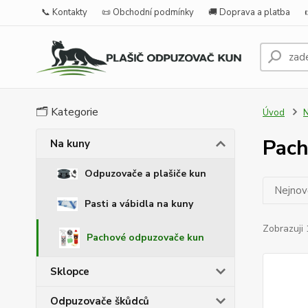
📞 Kontakty
📜 Obchodní podmínky
🚚 Doprava a platba
🗂️ Kategorie
Úvod
N
Pach
Na kuny
Odpuzovače a plašiče kun
Nejnově
Pasti a vábidla na kuny
Zobrazuji 
Pachové odpuzovače kun
Sklopce
Odpuzovače škůdců