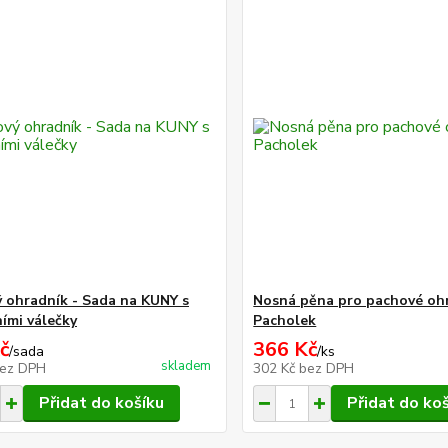
 ohradník - Sada na KUNY s
Nosná pěna pro pachové oh
ními válečky
Pacholek
č
366 Kč
/
sada
/
ks
skladem
ez DPH
302 Kč
bez DPH
Přidat do košíku
Přidat do ko