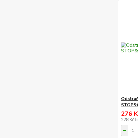
Odstraň
STOP&
276 K
228 Kč
b