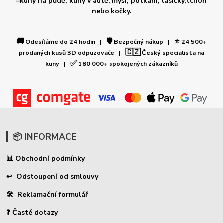
–kuny na půdě, kuny v autě, myši, potkani, lasičky,tchoři
nebo kočky.
🚚
🛡️
⭐
Odesíláme do 24 hodin |
Bezpečný nákup |
24 500+
🇨🇿
prodaných kusů 3D odpuzovače |
Český specialista na
✅
kuny |
180 000+ spokojených zákazníků
📦 INFORMACE
Obchodní podmínky
📊
↩ Odstoupení od smlouvy
🛠 Reklamační formulář
❓ Časté dotazy