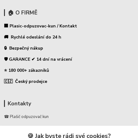
🏠 O FIRMĚ
🏢 Plasic-odpuzovac-kun / Kontakt
🚚 Rychlé odeslání do 24 h
🔒 Bezpečný nákup
🛡️ GARANCE ✔ 14 dní na vrácení
⭐ 180 000+ zákazníků
🇨🇿 Český prodejce
Kontakty
☎ Plašič odpuzovač kun
🛡️ Zákaznická podpora
🍪 Jak byste rádi své cookies?
📞 728 007 997