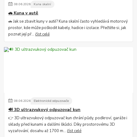
08
.
06
.
2026
Kuna skalní
🚗 Kuna v autě
🚗 Jak se zbavit kuny v autě? Kuna skalní často vyhledává motorový
prostor, kde může poškodit kabely, hadice i izolace. Přečtěte si, jak
poznat její př...
číst celé
08
.
06
.
2026
Elektronické odpuzovače
🔊 3D ultrazvukový odpuzovač kun
👉 3D ultrazvukový odpuzovač kun chrání půdy, podkroví, garáže i
sklady před kunami a dalšími škůdci. Díky prostorovému 3D
vyzařování, dosahu až 1700 m...
číst celé