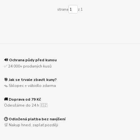
strana
z 1
🔊 Ochrana půdy před kunou
✅ 24 000+ prodaných kusů
🎯 Jak se trvale zbavit kuny?
🪤 Sklopec + vábidlo zdarma
🚚 Doprava od 79 Kč
Odesíláme do 24 h 🇨🇿
🕒 Odložená platba bez navýšení
🛒 Nakup hned, zaplať později