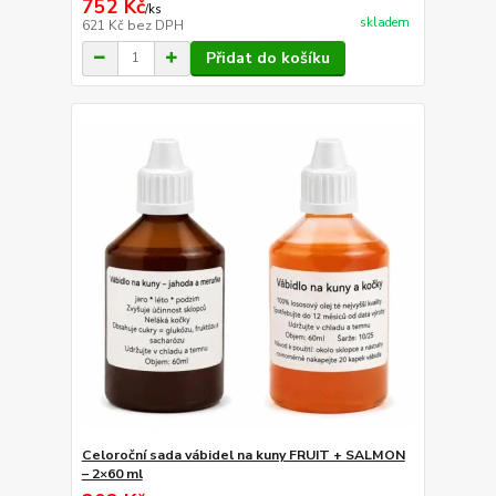
752 Kč
/
ks
skladem
621 Kč
bez DPH
Přidat do košíku
Celoroční sada vábidel na kuny FRUIT + SALMON
– 2×60 ml