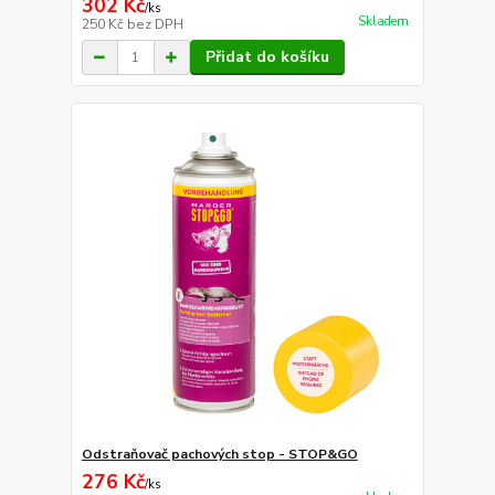
302 Kč
/
ks
Skladem
250 Kč
bez DPH
Přidat do košíku
Odstraňovač pachových stop - STOP&GO
276 Kč
/
ks