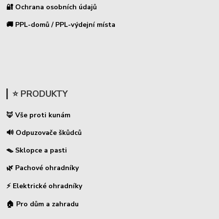
🔐 Ochrana osobních údajů
🚚 PPL-domů / PPL-výdejní místa
⭐ PRODUKTY
🦊 Vše proti kunám
🔊 Odpuzovače škůdců
🪤 Sklopce a pasti
🌿 Pachové ohradníky
⚡
Elektrické ohradníky
🏠 Pro dům a zahradu