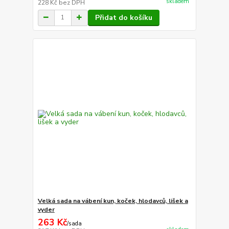
skladem
228 Kč
bez DPH
Přidat do košíku
Velká sada na vábení kun, koček, hlodavců, lišek a
vyder
263 Kč
/
sada