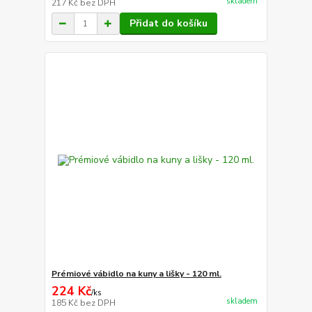
skladem
217 Kč
bez DPH
Přidat do košíku
Prémiové vábidlo na kuny a lišky - 120 ml.
224 Kč
/
ks
skladem
185 Kč
bez DPH