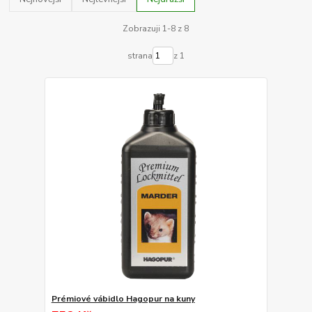
Zobrazuji 1-8 z 8
strana
z 1
Prémiové vábidlo Hagopur na kuny