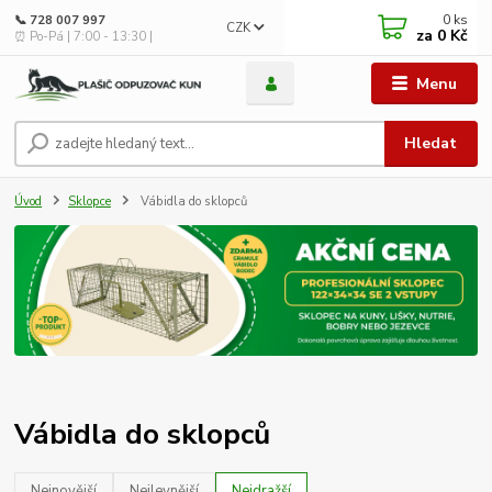
0
ks
📞 728 007 997
CZK
za
0 Kč
⏰ Po-Pá | 7:00 - 13:30 |
Menu
Hledat
Úvod
Sklopce
Vábidla do sklopců
Vábidla do sklopců
Nejnovější
Nejlevnější
Nejdražší