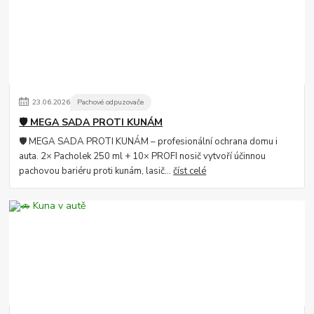
23
.
06
.
2026
Pachové odpuzovače
🛡️ MEGA SADA PROTI KUNÁM
🛡️ MEGA SADA PROTI KUNÁM – profesionální ochrana domu i
auta. 2× Pacholek 250 ml + 10× PROFI nosič vytvoří účinnou
pachovou bariéru proti kunám, lasič...
číst celé