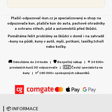
Plašič-odpuzovač-kun.cz je specializovaný e-shop na
odpuzovače kun, plašiče kun do auta, pachové ohradníky
a ochranu střech, půd a automobilů před škůdci.
Pomáháme řešit problémy se škůdci v domě i na zahradě
–kuny na půdě, kuny v autě, myši, potkani, lasičky,tchoři
nebo kočky.
🚚
🛡️
⭐
Odesíláme do 24 hodin |
Bezpečný nákup |
24 500+
🇨🇿
prodaných kusů 3D odpuzovače |
Český specialista na
✅
kuny |
180 000+ spokojených zákazníků
📦 INFORMACE