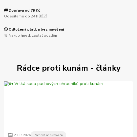
🚚 Doprava od 79 Kč
Odesíláme do 24 h 🇨🇿
🕒 Odložená platba bez navýšení
🛒 Nakup hned, zaplať později
Rádce proti kunám - články
23
.
06
.
2026
Pachové odpuzovače