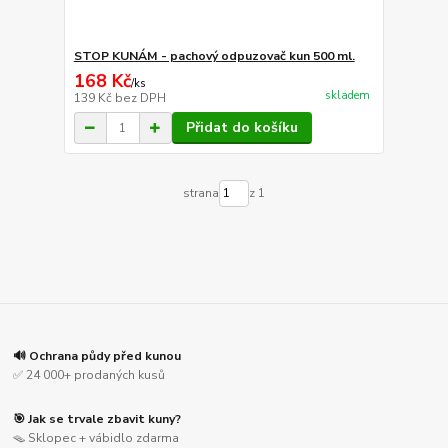
STOP KUNÁM - pachový odpuzovač kun 500 ml.
168 Kč
/
ks
skladem
139 Kč
bez DPH
Přidat do košíku
strana
z 1
🔊 Ochrana půdy před kunou
✅ 24 000+ prodaných kusů
🎯 Jak se trvale zbavit kuny?
🪤 Sklopec + vábidlo zdarma