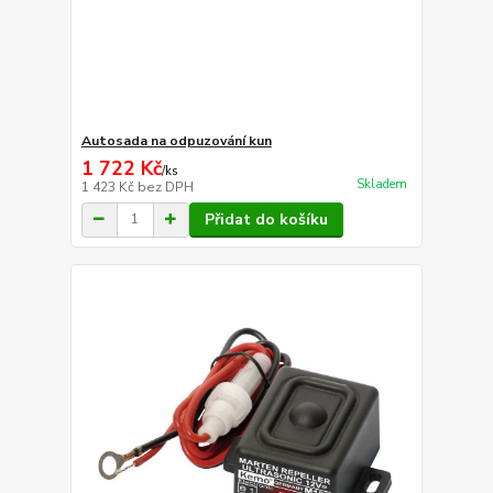
Autosada na odpuzování kun
1 722 Kč
/
ks
Skladem
1 423 Kč
bez DPH
Přidat do košíku