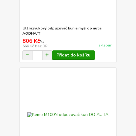
Ultrazvukový odpuzovač kun a myší do auta
AODHA/T
806 Kč
/
ks
skladem
666 Kč
bez DPH
Přidat do košíku