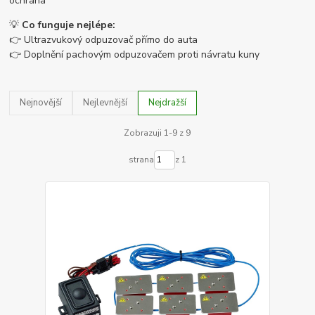
ochrana
💡
Co funguje nejlépe:
👉 Ultrazvukový odpuzovač přímo do auta
👉 Doplnění pachovým odpuzovačem proti návratu kuny
Nejnovější
Nejlevnější
Nejdražší
Zobrazuji 1-9 z 9
strana
z 1