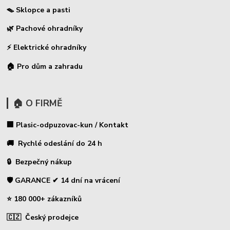
🪤 Sklopce a pasti
🌿 Pachové ohradníky
⚡
Elektrické ohradníky
🏠 Pro dům a zahradu
🏠 O FIRMĚ
🏢 Plasic-odpuzovac-kun / Kontakt
🚚 Rychlé odeslání do 24 h
🔒 Bezpečný nákup
🛡️ GARANCE ✔ 14 dní na vrácení
⭐ 180 000+ zákazníků
🇨🇿 Český prodejce