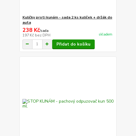
Kuličky proti kunám - sada 2 ks kuliček + držák do
auta
238 Kč
/
sada
skladem
197 Kč
bez DPH
Přidat do košíku