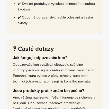
✔️ Kvalitní produkty s vysokou účinností a dlouhou
životností
✔️ Odborné poradenství, rychlé odeslání a české
sklady
❓ Časté dotazy
Jak fungují odpuzovače kun?
Odpuzovače kun využívají ultrazvuk, světelné
impulzy, pachové signály nebo kombinaci více metod.
Pomáhají kunu vyhnat z půdy, střechy, auta nebo
technických prostor a omezují riziko jejího návratu.
Jsou produkty proti kunám bezpečné?
Ano, většina nabízených řešení funguje bez chemie a
bez jedů. Odpuzovače, pachové prostředky i
živolovné sklopce jsou vhodné pro bezpečnější