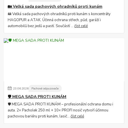
🏡 Velká sada pachových ohradníků proti kunám
🦝 Velká sada pachových ohradníků proti kunám s koncentráty
HAGOPUR a ATAK. Účinná ochrana střech, půd, garáží i
automobilů bez jedů a pastí. Součástí ...
číst celé
23
.
06
.
2026
Pachové odpuzovače
🛡️ MEGA SADA PROTI KUNÁM
🛡️ MEGA SADA PROTI KUNÁM – profesionální ochrana domu i
auta. 2× Pacholek 250 ml + 10× PROFI nosič vytvoří účinnou
pachovou bariéru proti kunám, lasič...
číst celé