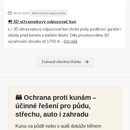
08
.
06
.
2026
Elektronické odpuzovače
🔊 3D ultrazvukový odpuzovač kun
👉 3D ultrazvukový odpuzovač kun chrání půdy, podkroví, garáže i
sklady před kunami a dalšími škůdci. Díky prostorovému 3D
vyzařování, dosahu až 1700 m...
číst celé
Zobrazit všechny články
🦝 Ochrana proti kunám –
účinné řešení pro půdu,
střechu, auto i zahradu
Kuna na půdě nebo v autě dokáže během