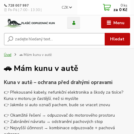
0
ks
📞 728 007 997
CZK
za
0 Kč
⏰ Po-Pá | 7:00 - 13:30 |
Menu
Hledat
Úvod
🚗 Mám kunu v autě
🚗 Mám kunu v autě
Kuna v autě – ochrana před drahými opravami
👉 Překousané kabely, nefunkční elektronika a škody za tisíce?
Kuna v motoru je častější, než si myslíte
👉 Jakmile si auto označí pachem, bude se vracet znovu
👉 Okamžité řešení → odpuzovač do motorového prostoru
👉 Zabránění návratu → odstranění pachových stop
👉 Nejvyšší účinnost → kombinace odpuzovače + pachová