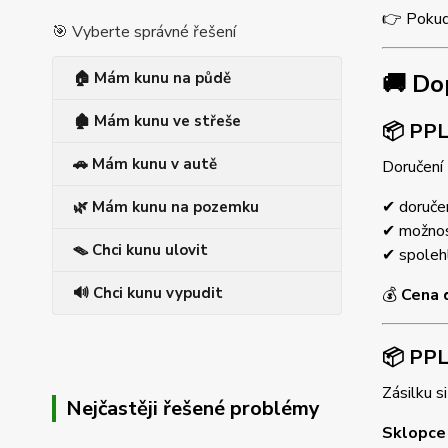
👉 Pokud 
🎯 Vyberte správné řešení
🏠 Mám kunu na půdě
🚚 Do
🏚️ Mám kunu ve střeše
📦 PPL
🚗 Mám kunu v autě
Doručení 
✔ doručen
🌿 Mám kunu na pozemku
✔ možnost
🪤 Chci kunu ulovit
✔ spolehl
🔊 Chci kunu vypudit
💰
Cena 
📦 PPL
Zásilku 
Nejčastěji řešené problémy
Sklopce 