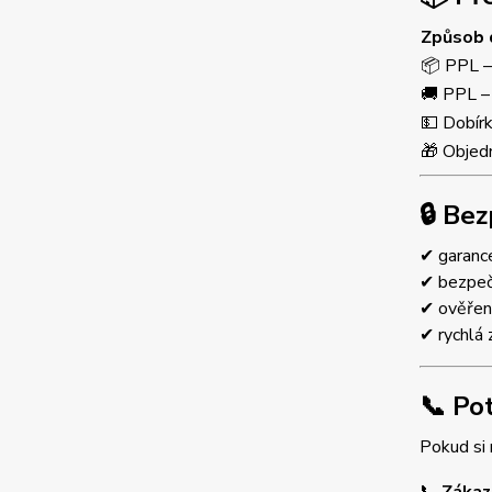
Způsob 
📦 PPL –
🚚 PPL – 
💵 Dobír
🎁 Objed
🔒 Be
✔ garance
✔ bezpeč
✔ ověřen
✔ rychlá 
📞 Po
Pokud si 