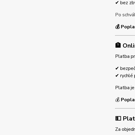
✔ bez zb
Po schvál
💰 Popla
🏦 Onl
Platba p
✔ bezpeč
✔ rychlé 
Platba j
💰
Popla
💵 Pla
Za objed