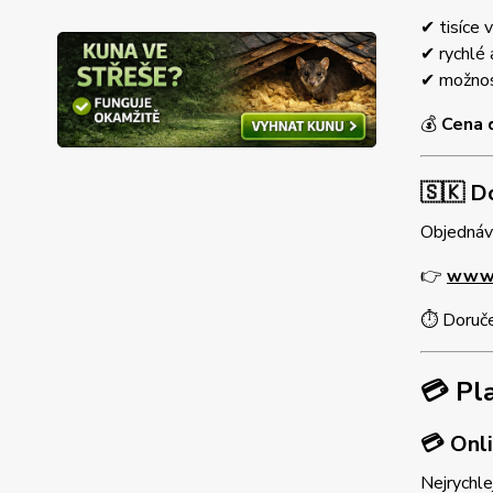
✔ tisíce 
✔ rychlé
✔ možnost
💰
Cena 
🇸🇰 D
Objednáv
👉
www.
⏱ Doruče
💳 Pl
💳 Onl
Nejrychle