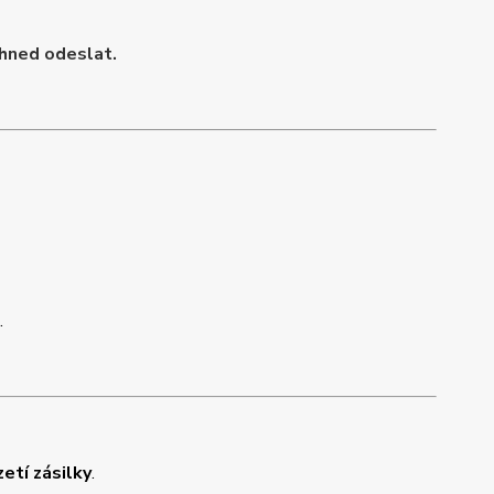
ihned odeslat.
.
zetí zásilky
.