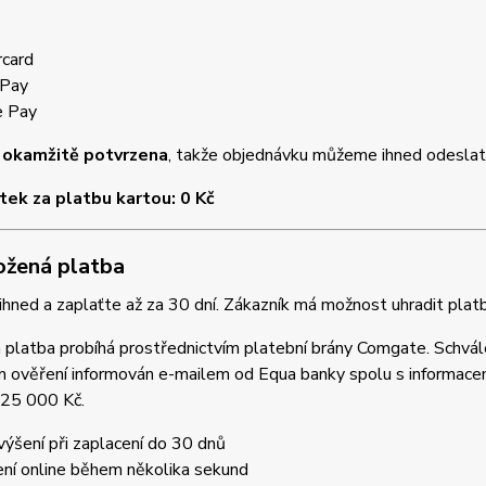
card
 Pay
e Pay
e
okamžitě potvrzena
, takže objednávku můžeme ihned odeslat
tek za platbu kartou: 0 Kč
ožená platba
hned a zaplaťte až za 30 dní. Zákazník má možnost uhradit pla
platba probíhá prostřednictvím platební brány Comgate. Schválení
 ověření informován e-mailem od Equa banky spolu s informacem
 25 000 Kč.
ýšení při zaplacení do 30 dnů
ení online během několika sekund