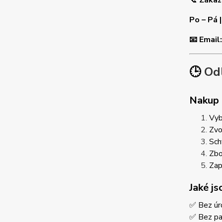
📞
Zákaz
Po – Pá 
📧 Email
🕒
Odl
Nakup h
Vyb
Zvo
Sch
Zbo
Zap
Jaké j
✅ Bez úro
✅ Bez pa