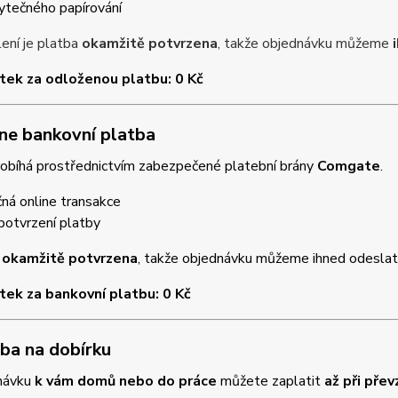
ytečného papírování
ení je platba
okamžitě potvrzena
, takže objednávku můžeme
tek za odloženou platbu: 0 Kč
ine bankovní platba
robíhá prostřednictvím zabezpečené platební brány
Comgate
.
ná online transakce
potvrzení platby
e
okamžitě potvrzena
, takže objednávku můžeme ihned odeslat
tek za bankovní platbu: 0 Kč
tba na dobírku
návku
k vám domů nebo do práce
můžete zaplatit
až při přev