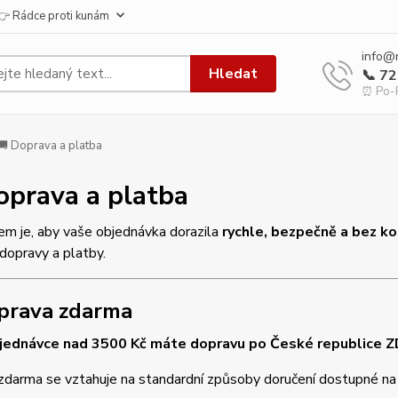
👉 Rádce proti kunám
info@
Hledat
📞 7
⏰ Po-P
 Doprava a platba
oprava a platba
em je, aby vaše objednávka dorazila
rychle, bezpečně a bez ko
dopravy a platby.
prava zdarma
bjednávce nad 3500 Kč máte dopravu po České republice
zdarma se vztahuje na standardní způsoby doručení dostupné n