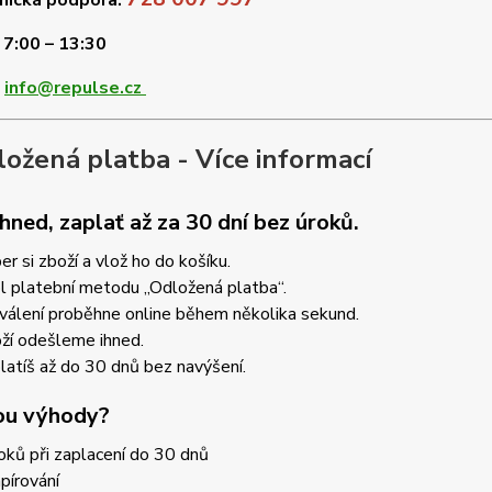
nická podpora:
| 7:00 – 13:30
:
info@repulse.cz
ožená platba - Více informací
ned, zaplať až za 30 dní bez úroků.
er si zboží a vlož ho do košíku.
l platební metodu „Odložená platba“.
válení proběhne online během několika sekund.
ží odešleme ihned.
latíš až do 30 dnů bez navýšení.
sou výhody?
ků při zaplacení do 30 dnů
pírování