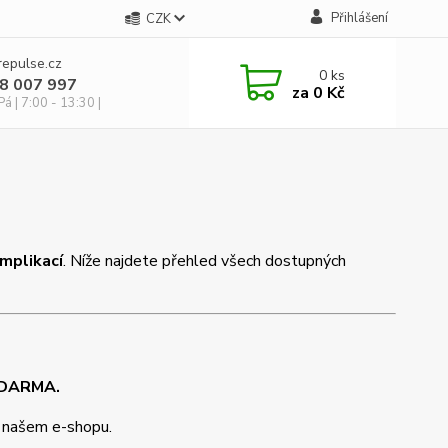
Přihlášení
CZK
repulse.cz
0
ks
28 007 997
za
0 Kč
á | 7:00 - 13:30 |
mplikací
. Níže najdete přehled všech dostupných
 ZDARMA.
a našem e-shopu.