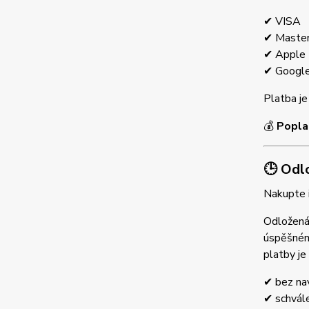
✔ VISA
✔ Master
✔ Apple
✔ Googl
Platba j
💰
Popla
🕒 Odl
Nakupte i
Odložená 
úspěšném
platby je
✔ bez nav
✔ schvál