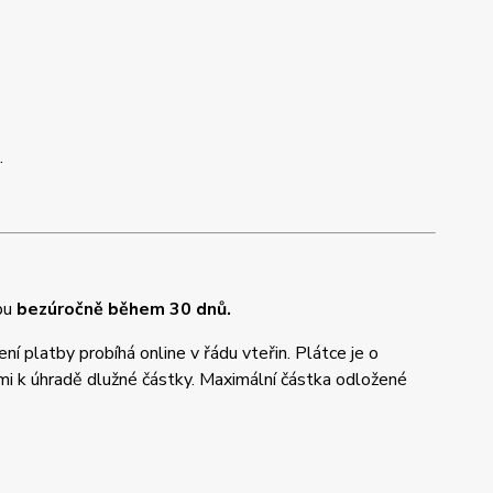
.
tbu
bezúročně během 30 dnů.
 platby probíhá online v řádu vteřin. Plátce je o
i k úhradě dlužné částky. Maximální částka odložené