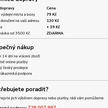
dopravy
Cena
 výdejní místa a boxy
79 Kč
doručení na vaši adresu
130 Kč
ka
+ 39 Kč
návka od 3500 Kč
ZDARMA
zpečný nákup
 14 dní na vrácení zboží
né online platby
ý český prodejce
zákaznická podpora
třebujete poradit?
nejste jisti výběrem dopravy nebo platby, rádi vám pomůžeme.
728 007 997