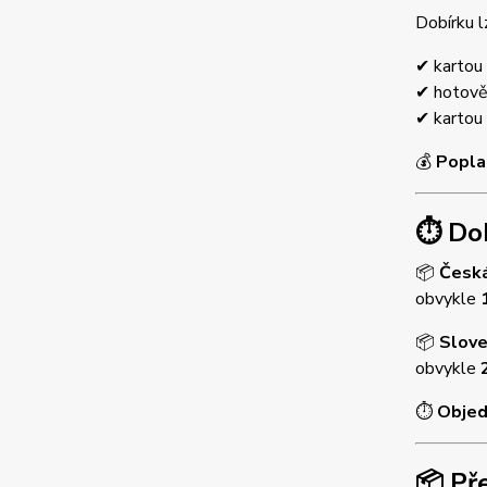
Dobírku l
✔ kartou 
✔ hotově 
✔ kartou
💰
Popla
⏱ Dob
📦
Česká
obvykle
📦
Slov
obvykle
⏱
Objed
📦 Př