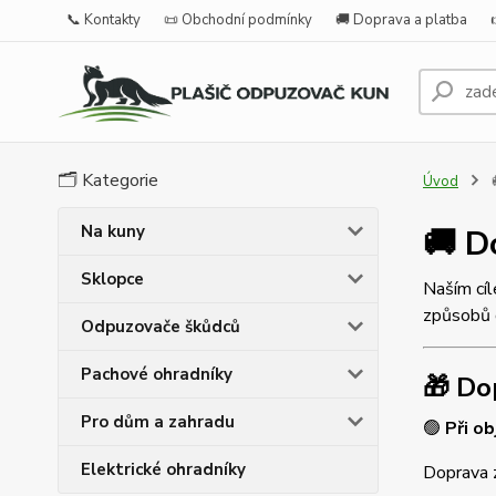
📞 Kontakty
📜 Obchodní podmínky
🚚 Doprava a platba
🗂️ Kategorie
Úvod

Na kuny
🚚 D
Sklopce
Naším cíl
způsobů 
Odpuzovače škůdců
Pachové ohradníky
🎁 Do
Pro dům a zahradu
🟢
Při o
Elektrické ohradníky
Doprava 