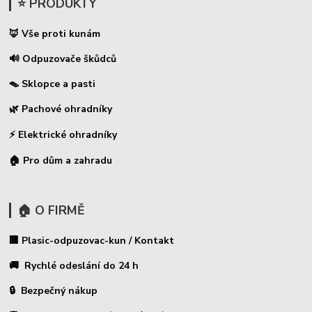
⭐ PRODUKTY
🦊 Vše proti kunám
🔊 Odpuzovače škůdců
🪤 Sklopce a pasti
🌿 Pachové ohradníky
⚡
Elektrické ohradníky
🏠 Pro dům a zahradu
🏠 O FIRMĚ
🏢 Plasic-odpuzovac-kun / Kontakt
🚚 Rychlé odeslání do 24 h
🔒 Bezpečný nákup