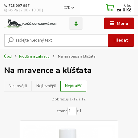
0
ks
📞 728 007 997
CZK
za
0 Kč
⏰ Po-Pá | 7:00 - 13:30 |
Menu
Hledat
Úvod
Pro dům a zahradu
Na mravence a klíšťata
Na mravence a klíšťata
Nejnovější
Nejlevnější
Nejdražší
Zobrazuji 1-12 z 12
strana
z 1