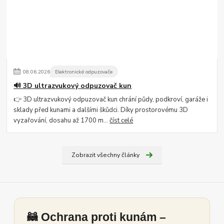
08
.
06
.
2026
Elektronické odpuzovače
🔊 3D ultrazvukový odpuzovač kun
👉 3D ultrazvukový odpuzovač kun chrání půdy, podkroví, garáže i
sklady před kunami a dalšími škůdci. Díky prostorovému 3D
vyzařování, dosahu až 1700 m...
číst celé
Zobrazit všechny články
🦝 Ochrana proti kunám –