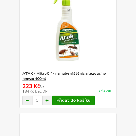
ATAK - MikroCif - na hubení štěnic a lezoucího
hmyzu 400ml
223 Kč
/
ks
skladem
184 Kč
bez DPH
Přidat do košíku