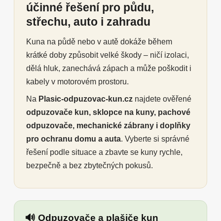
účinné řešení pro půdu,
střechu, auto i zahradu
Kuna na půdě nebo v autě dokáže během
krátké doby způsobit velké škody – ničí izolaci,
dělá hluk, zanechává zápach a může poškodit i
kabely v motorovém prostoru.
Na
Plasic-odpuzovac-kun.cz
najdete ověřené
odpuzovače kun, sklopce na kuny, pachové
odpuzovače, mechanické zábrany i doplňky
pro ochranu domu a auta
. Vyberte si správné
řešení podle situace a zbavte se kuny rychle,
bezpečně a bez zbytečných pokusů.
🔊 Odpuzovače a plašiče kun