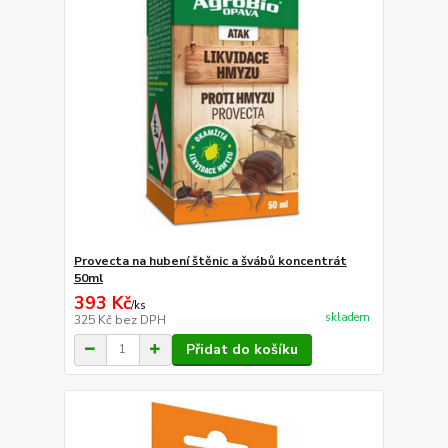
Provecta na hubení štěnic a švábů koncentrát
50ml
393 Kč
/
ks
skladem
325 Kč
bez DPH
Přidat do košíku