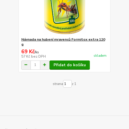
Návnada na hubení mravenců Formitox extra 120
g
69 Kč
/
ks
skladem
57 Kč
bez DPH
Přidat do košíku
strana
z 1