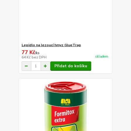
Lepidlo na lezoucí hmyz GlueTrap
77 Kč
/
ks
skladem
64 Kč
bez DPH
Přidat do košíku