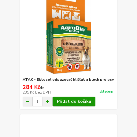
ATAK - Ektosol odpuzovač klíšťat a blech pro psy
284 Kč
/
ks
skladem
235 Kč
bez DPH
Přidat do košíku