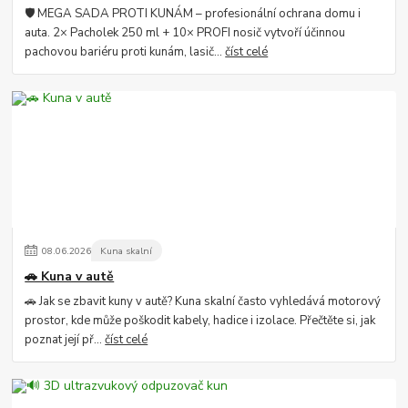
🛡️ MEGA SADA PROTI KUNÁM – profesionální ochrana domu i
auta. 2× Pacholek 250 ml + 10× PROFI nosič vytvoří účinnou
pachovou bariéru proti kunám, lasič...
číst celé
08
.
06
.
2026
Kuna skalní
🚗 Kuna v autě
🚗 Jak se zbavit kuny v autě? Kuna skalní často vyhledává motorový
prostor, kde může poškodit kabely, hadice i izolace. Přečtěte si, jak
poznat její př...
číst celé