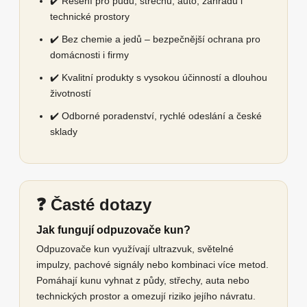
✔️ Řešení pro půdu, střechu, auto, zahradu i
technické prostory
✔️ Bez chemie a jedů – bezpečnější ochrana pro
domácnosti i firmy
✔️ Kvalitní produkty s vysokou účinností a dlouhou
životností
✔️ Odborné poradenství, rychlé odeslání a české
sklady
❓ Časté dotazy
Jak fungují odpuzovače kun?
Odpuzovače kun využívají ultrazvuk, světelné
impulzy, pachové signály nebo kombinaci více metod.
Pomáhají kunu vyhnat z půdy, střechy, auta nebo
technických prostor a omezují riziko jejího návratu.