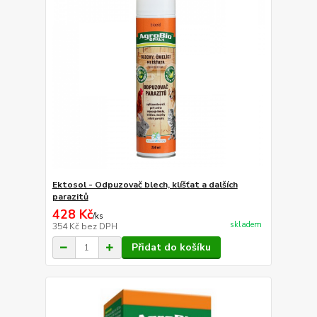
Ektosol - Odpuzovač blech, klíšťat a dalších
parazitů
428 Kč
/
ks
skladem
354 Kč
bez DPH
Přidat do košíku