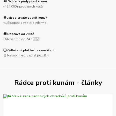
🔊 Ochrana půdy před kunou
✅ 24 000+ prodaných kusů
🎯 Jak se trvale zbavit kuny?
🪤 Sklopec + vábidlo zdarma
🚚 Doprava od 79 Kč
Odesíláme do 24 h 🇨🇿
🕒 Odložená platba bez navýšení
🛒 Nakup hned, zaplať později
Rádce proti kunám - články