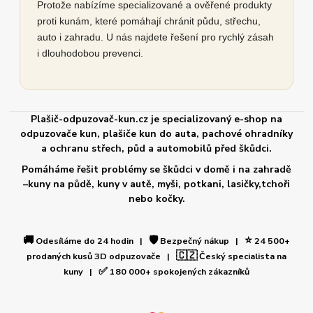
Protože nabízíme specializované a ověřené produkty
proti kunám, které pomáhají chránit půdu, střechu,
auto i zahradu. U nás najdete řešení pro rychlý zásah
i dlouhodobou prevenci.
Plašič-odpuzovač-kun.cz je specializovaný e-shop na
odpuzovače kun, plašiče kun do auta, pachové ohradníky
a ochranu střech, půd a automobilů před škůdci.
Pomáháme řešit problémy se škůdci v domě i na zahradě
–kuny na půdě, kuny v autě, myši, potkani, lasičky,tchoři
nebo kočky.
🚚
🛡️
⭐
Odesíláme do 24 hodin |
Bezpečný nákup |
24 500+
🇨🇿
prodaných kusů 3D odpuzovače |
Český specialista na
✅
kuny |
180 000+ spokojených zákazníků