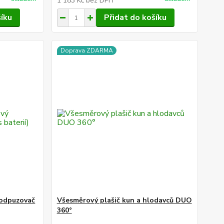
1 183 Kč
bez DPH
šíku
Přidat do košíku
Doprava ZDARMA
 odpuzovač
Všesměrový plašič kun a hlodavců DUO
360°