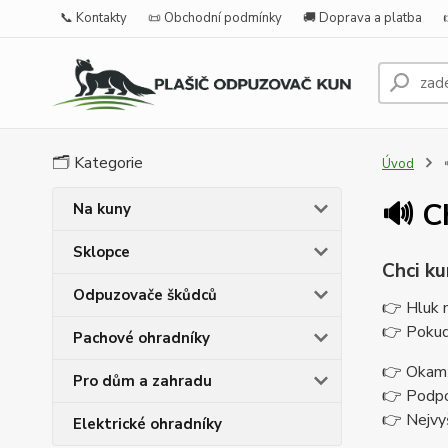
📞 Kontakty
📜 Obchodní podmínky
🚚 Doprava a platba
🗂️ Kategorie
Úvod

🔊 C
Na kuny
Sklopce
Chci ku
Odpuzovače škůdců
👉 Hluk n
👉 Pokud
Pachové ohradníky
👉 Okamž
Pro dům a zahradu
👉 Podpo
👉 Nejvy
Elektrické ohradníky