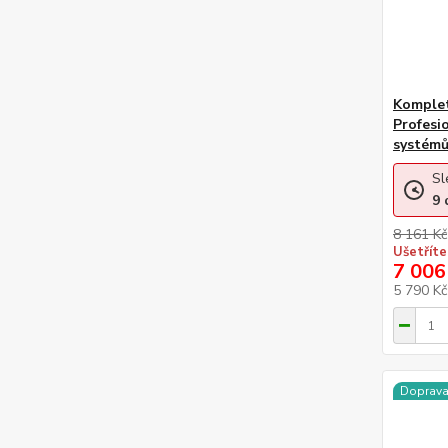
Komplet
Profesi
systém
Sl
9
8 161 Kč
Ušetříte
7 006
5 790 K
Doprav