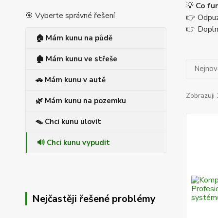
💡
Co fu
🎯 Vyberte správné řešení
👉 Odpuz
👉 Dopln
🏠 Mám kunu na půdě
🏚️ Mám kunu ve střeše
Nejnově
🚗 Mám kunu v autě
Zobrazuji 
🌿 Mám kunu na pozemku
🪤 Chci kunu ulovit
🔊 Chci kunu vypudit
Nejčastěji řešené problémy