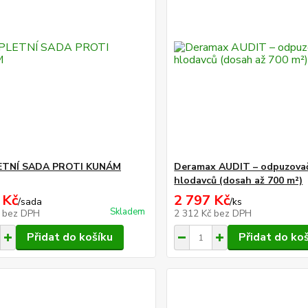
TNÍ SADA PROTI KUNÁM
Deramax AUDIT – odpuzovač
hlodavců (dosah až 700 m²)
 Kč
2 797 Kč
/
sada
/
ks
Skladem
č
bez DPH
2 312 Kč
bez DPH
Přidat do košíku
Přidat do ko