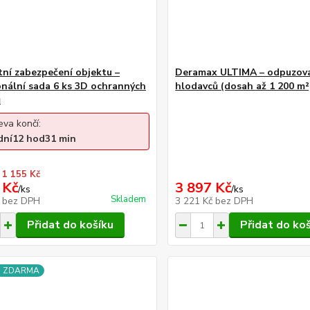
ní zabezpečení objektu –
Deramax ULTIMA – odpuzova
onální sada 6 ks 3D ochranných
hlodavců (dosah až 1 200 m²
ů
eva končí:
dní
12
hod
31
min
 1 155 Kč
 Kč
3 897 Kč
/
ks
/
ks
Skladem
č
bez DPH
3 221 Kč
bez DPH
Přidat do košíku
Přidat do ko
a ZDARMA