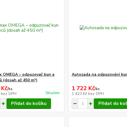
x OMEGA – odpuzovač kun a
Autosada na odpuzování ku
ů (dosah až 450 m²)
 Kč
1 722 Kč
/
ks
/
ks
Skladem
č
bez DPH
1 423 Kč
bez DPH
Přidat do košíku
Přidat do ko