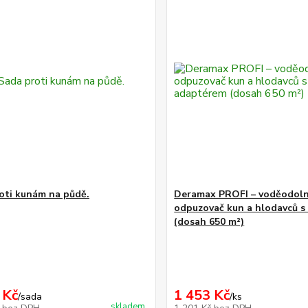
oti kunám na půdě.
Deramax PROFI – voděodol
odpuzovač kun a hlodavců 
(dosah 650 m²)
 Kč
1 453 Kč
/
sada
/
ks
skladem