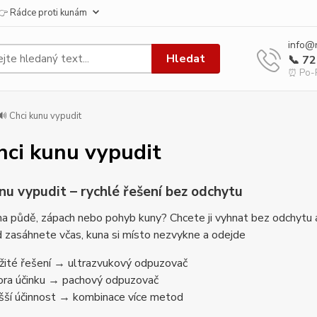
👉 Rádce proti kunám
info@
Hledat
📞 7
⏰ Po-P
 Chci kunu vypudit
hci kunu vypudit
nu vypudit – rychlé řešení bez odchytu
a půdě, zápach nebo pohyb kuny? Chcete ji vyhnat bez odchytu 
 zasáhnete včas, kuna si místo nezvykne a odejde
ité řešení → ultrazvukový odpuzovač
ra účinku → pachový odpuzovač
šší účinnost → kombinace více metod