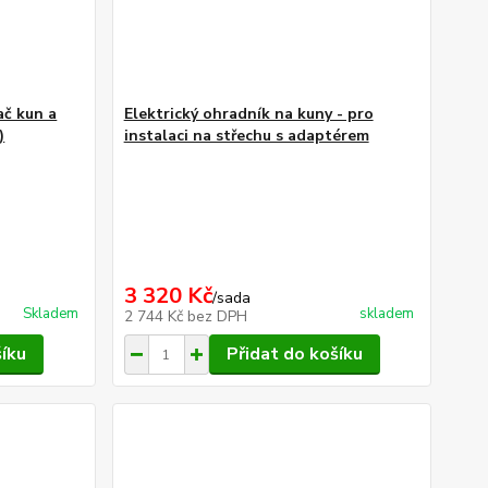
č kun a
Elektrický ohradník na kuny - pro
)
instalaci na střechu s adaptérem
3 320 Kč
/
sada
Skladem
skladem
2 744 Kč
bez DPH
šíku
Přidat do košíku