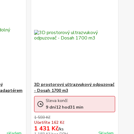
ný
3D prostorový ultrazvukový odpuzovač
s adaptérem
- Dosah 1700 m3
Sleva končí:
9
dní
12
hod
31
min
1 593 Kč
Ušetříte 162 Kč
1 431 Kč
/
ks
skladem
Skladem