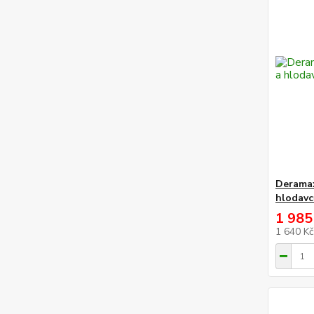
Derama
hlodavc
1 985
1 640 K