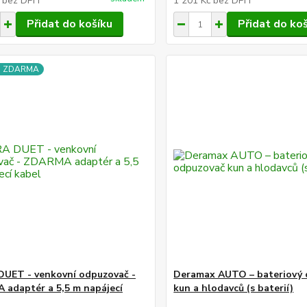
č
bez DPH
1 201 Kč
bez DPH
Přidat do košíku
Přidat do ko
a ZDARMA
UET - venkovní odpuzovač -
Deramax AUTO – bateriový
adaptér a 5,5 m napájecí
kun a hlodavců (s baterií)