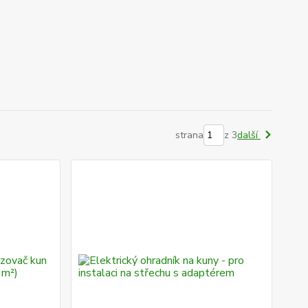
strana
z 3
další