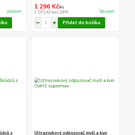
1 296 Kč
/
ks
skladem
Skladem
1 071 Kč
bez DPH
šíku
Přidat do košíku
ůdců s
Ultrazvukový odpuzovač myší a kun