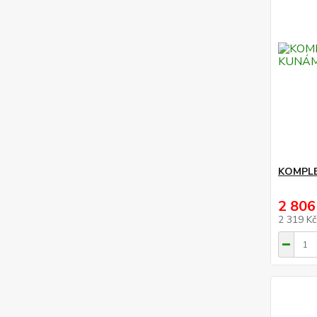
KOMPLE
2 806
2 319 K