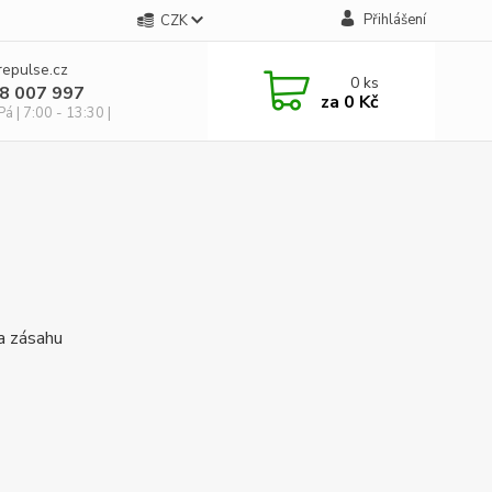
Přihlášení
CZK
repulse.cz
0
ks
28 007 997
za
0 Kč
á | 7:00 - 13:30 |
a zásahu