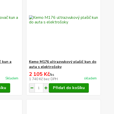
 kun a
Kemo M176 ultrazvukový plašič kun do
auta s elektrošoky
2 105 Kč
/
ks
Skladem
skladem
1 740 Kč
bez DPH
šíku
Přidat do košíku