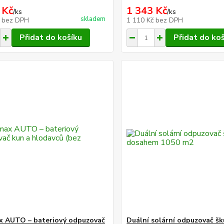
 Kč
1 343 Kč
/
ks
/
ks
skladem
č
bez DPH
1 110 Kč
bez DPH
Přidat do košíku
Přidat do ko
 AUTO – bateriový odpuzovač
Duální solární odpuzovač šk