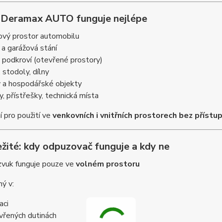
 Deramax AUTO funguje nejlépe
ový prostor automobilu
 a garážová stání
 podkroví (otevřené prostory)
 stodoly, dílny
y a hospodářské objekty
y, přístřešky, technická místa
í pro použití ve
venkovních i vnitřních prostorech bez přístup
ežité: kdy odpuzovač funguje a kdy ne
zvuk funguje pouze ve
volném prostoru
ý v:
aci
vřených dutinách