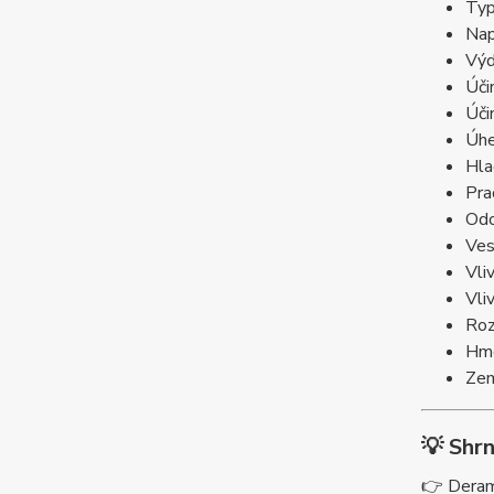
Typ
Nap
Výd
Úči
Úči
Úhe
Hla
Pra
Odo
Ves
Vli
Vli
Roz
Hmo
Zem
💡 Shrn
👉 Deram