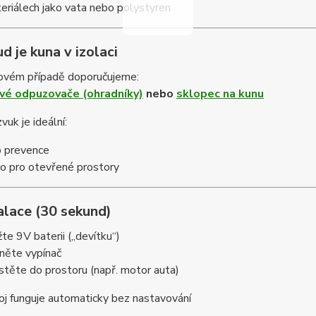
eriálech jako vata nebo polystyren
d je kuna v izolaci
ovém případě doporučujeme:
vé odpuzovače (ohradníky)
nebo
sklopec na kunu
vuk je ideální:
o prevence
o pro otevřené prostory
alace (30 sekund)
žte 9V baterii („devítku“)
něte vypínač
stěte do prostoru (např. motor auta)
oj funguje automaticky bez nastavování