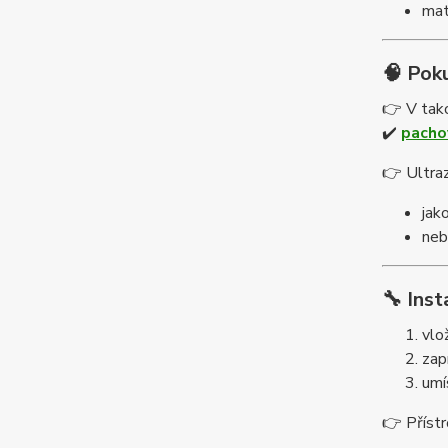
mat
🧠 Poku
👉 V tak
✔️
pacho
👉 Ultraz
jak
neb
🔧 Inst
vlo
zap
umí
👉 Přístr