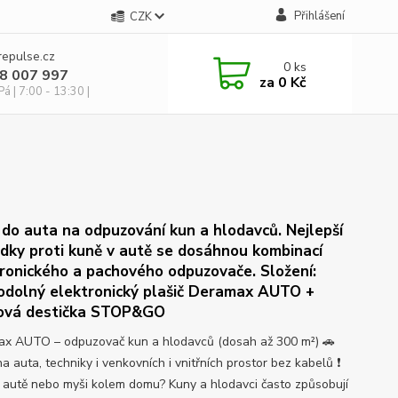
Přihlášení
CZK
repulse.cz
0
ks
28 007 997
za
0 Kč
á | 7:00 - 13:30 |
do auta na odpuzování kun a hlodavců. Nejlepší
dky proti kuně v autě se dosáhnou kombinací
ronického a pachového odpuzovače. Složení:
odolný elektronický plašič Deramax AUTO +
ová destička STOP&GO
x AUTO – odpuzovač kun a hlodavců (dosah až 300 m²) 🚗
a auta, techniky i venkovních i vnitřních prostor bez kabelů ❗
 autě nebo myši kolem domu? Kuny a hlodavci často způsobují