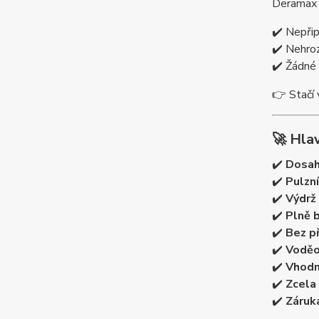
Deramax 
✔️ Nepřip
✔️ Nehroz
✔️ Žádné 
👉 Stačí 
🚀 Hla
✔️
Dosah
✔️
Pulzní
✔️
Výdrž 
✔️
Plně 
✔️
Bez př
✔️
Voděo
✔️
Vhodný
✔️
Zcela 
✔️
Záruka