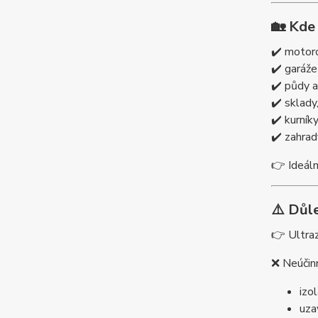
🏡 Kde
✔️ motor
✔️ garáže
✔️ půdy a
✔️ sklady,
✔️ kurník
✔️ zahrad
👉 Ideáln
⚠️ Důl
👉 Ultra
❌ Neúčinn
izol
uza