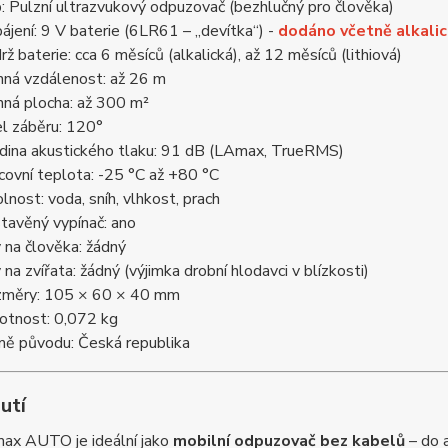
: Pulzní ultrazvukový odpuzovač (bezhlučný pro člověka)
ájení: 9 V baterie (6LR61 – „devítka“) -
dodáno včetně alkalic
rž baterie: cca 6 měsíců (alkalická), až 12 měsíců (lithiová)
nná vzdálenost: až 26 m
nná plocha: až 300 m²
l záběru: 120°
dina akustického tlaku: 91 dB (LAmax, TrueRMS)
covní teplota: -25 °C až +80 °C
lnost: voda, sníh, vlhkost, prach
tavěný vypínač: ano
v na člověka: žádný
v na zvířata: žádný (výjimka drobní hlodavci v blízkosti)
měry: 105 × 60 × 40 mm
tnost: 0,072 kg
ě původu: Česká republika
utí
ax AUTO je ideální jako
mobilní odpuzovač bez kabelů
– do a