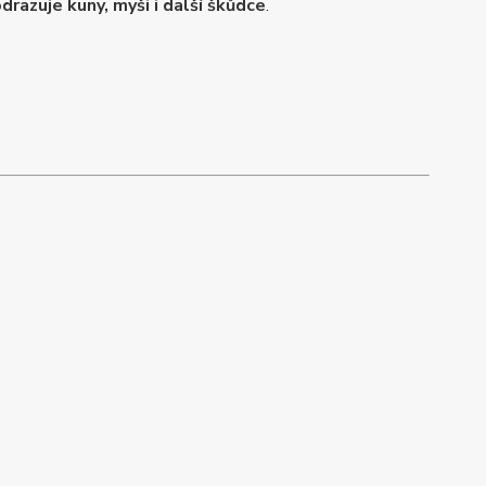
drazuje kuny, myši i další škůdce
.