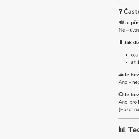
❓ Čast
🔊 Je pří
Ne – ultr
🔋 Jak d
cca
až 
🚗 Je be
Ano – nep
🐶 Je be
Ano, pro 
(Pozor na
📊 Te