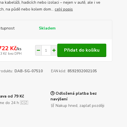
a kabeláži, hadicích nebo izolaci – nejen v autě, ale i ve
ch, na půdě nebo kolem dom...
celý popis
tupnost
Skladem
722 Kč
/
ks
Přidat do košíku
23 Kč
bez DPH
roduktu:
DAB-SG-07510
EAN kód:
8592932002105
🕒 Odložená platba bez
ava od 79 Kč
navýšení
me do 24 h 🇨🇿
🛒 Nakup hned, zaplať později