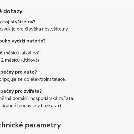
é dotazy
stroj slyšitelný?
azvuk je pro člověka neslyšitelný.
louho vydrží baterie?
 6 měsíců (alkalická)
12 měsíců (lithiová)
zpečný pro auto?
řipojuje se do elektroinstalace.
zpečný pro zvířata?
běžná domácí i hospodářská zvířata.
 drobné hlodavce v blízkosti.)
chnické parametry