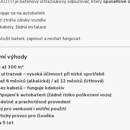
AUTO je bateriový ultrazvukový odpuzovač, který
spolehlivě o
ojuje se na autobaterii
í ztráta záruky vozidla
kabely, žádná instalace
vložit baterii, zapnout a nechat fungovat.
vní výhody
 až 300 m²
 ultrazvuk – vysoká účinnost při nízké spotřebě
až 6 měsíců (alkalická) / až 12 měsíců (lithiová)
bez kabelů – funguje kdekoliv
ipojení k autobaterii (žádné riziko poškození vozu)
dolné a prachotěsné provedení
 pro venkovní i vnitřní použití
tichý provoz pro člověka
 5 let