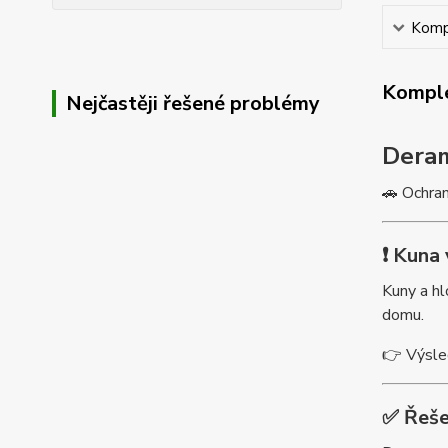
Kompl
Komple
Nejčastěji řešené problémy
Deram
🚗 Ochran
❗ Kuna
Kuny a hl
domu.
👉 Výsle
✅ Řeše