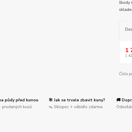
škody n
sklade
Dos
1 
1 4
Číslo p
na půdy před kunou
🎯 Jak se trvale zbavit kuny?
🚚 Dopr
 prodaných kusů
🪤 Sklopec + vábidlo zdarma
Odesílá