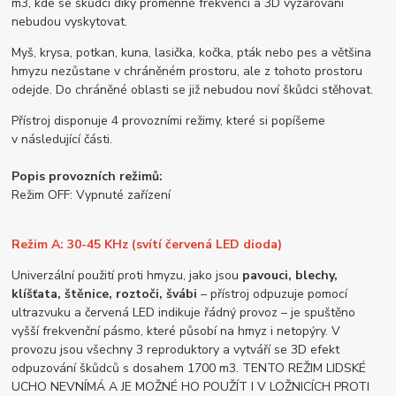
m3, kde se škůdci díky proměnné frekvenci a 3D vyzařování
nebudou vyskytovat.
Myš, krysa, potkan, kuna, lasička, kočka, pták nebo pes a většina
hmyzu nezůstane v chráněném prostoru, ale z tohoto prostoru
odejde. Do chráněné oblasti se již nebudou noví škůdci stěhovat.
Přístroj disponuje 4 provozními režimy, které si popíšeme
v následující části.
Popis provozních režimů:
Režim OFF: Vypnuté zařízení
Režim A: 30-45 KHz (svítí červená LED dioda)
Univerzální použití proti hmyzu, jako jsou
pavouci, blechy,
klíšťata, štěnice, roztoči, švábi
– přístroj odpuzuje pomocí
ultrazvuku a červená LED indikuje řádný provoz – je spuštěno
vyšší frekvenční pásmo, které působí na hmyz i netopýry. V
provozu jsou všechny 3 reproduktory a vytváří se 3D efekt
odpuzování škůdců s dosahem 1700 m3. TENTO REŽIM LIDSKÉ
UCHO NEVNÍMÁ A JE MOŽNÉ HO POUŽÍT I V LOŽNICÍCH PROTI