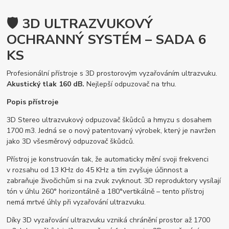
🛡️ 3D ULTRAZVUKOVÝ
OCHRANNÝ SYSTÉM – SADA 6
KS
Profesionální přístroje s 3D prostorovým vyzařováním ultrazvuku.
Akustický tlak 160 dB.
Nejlepší odpuzovač na trhu.
Popis přístroje
3D Stereo ultrazvukový odpuzovač škůdců a hmyzu s dosahem
1700 m3. Jedná se o nový patentovaný výrobek, který je navržen
jako 3D všesměrový odpuzovač škůdců.
Přístroj je konstruován tak, že automaticky mění svoji frekvenci
v rozsahu od 13 KHz do 45 KHz a tím zvyšuje účinnost a
zabraňuje živočichům si na zvuk zvyknout. 3D reproduktory vysílají
tón v úhlu 260° horizontálně a 180°vertikálně – tento přístroj
nemá mrtvé úhly při vyzařování ultrazvuku.
Díky 3D vyzařování ultrazvuku vzniká chránění prostor až 1700