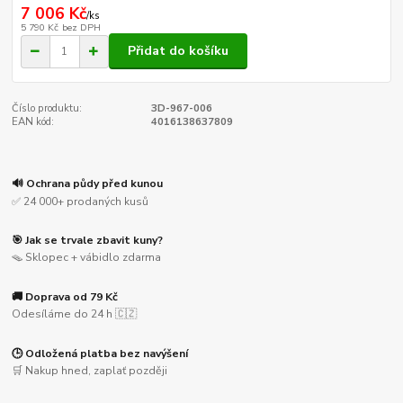
7 006 Kč
/
ks
5 790 Kč
bez DPH
Přidat do košíku
Číslo produktu:
3D-967-006
EAN kód:
4016138637809
🔊 Ochrana půdy před kunou
✅ 24 000+ prodaných kusů
🎯 Jak se trvale zbavit kuny?
🪤 Sklopec + vábidlo zdarma
🚚 Doprava od 79 Kč
Odesíláme do 24 h 🇨🇿
🕒 Odložená platba bez navýšení
🛒 Nakup hned, zaplať později