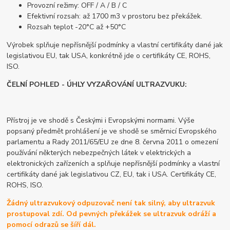
Provozní režimy: OFF / A / B / C
Efektivní rozsah: až 1700 m3 v prostoru bez překážek.
Rozsah teplot -20°C až +50°C
Výrobek splňuje nepřísnější podmínky a vlastní certifikáty dané jak
legislativou EU, tak USA, konkrétně jde o certifikáty CE, ROHS,
ISO.
ČELNÍ POHLED - ÚHLY VYZAŘOVÁNÍ ULTRAZVUKU:
Přístroj je ve shodě s Českými i Evropskými normami. Výše
popsaný předmět prohlášení je ve shodě se směrnicí Evropského
parlamentu a Rady 2011/65/EU ze dne 8. června 2011 o omezení
používání některých nebezpečných látek v elektrických a
elektronických zařízeních a splňuje nepřísnější podmínky a vlastní
certifikáty dané jak legislativou CZ, EU, tak i USA. Certifikáty CE,
ROHS, ISO.
Žádný ultrazvukový odpuzovač není tak silný, aby ultrazvuk
prostupoval zdí. Od pevných překážek se ultrazvuk odráží a
pomocí odrazů se šíří dál.