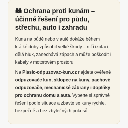
🦝 Ochrana proti kunám –
účinné řešení pro půdu,
střechu, auto i zahradu
Kuna na půdě nebo v autě dokáže během
krátké doby způsobit velké škody – ničí izolaci,
dělá hluk, zanechává zápach a může poškodit i
kabely v motorovém prostoru.
Na
Plasic-odpuzovac-kun.cz
najdete ověřené
odpuzovače kun, sklopce na kuny, pachové
odpuzovače, mechanické zábrany i doplňky
pro ochranu domu a auta
. Vyberte si správné
řešení podle situace a zbavte se kuny rychle,
bezpečně a bez zbytečných pokusů.