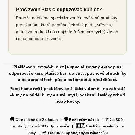
Proč zvolit Plasic-odpuzovac-kun.cz?
Protože nabízíme specializované a ověřené produkty
proti kunám, které pomáhají chránit půdu, střechu,
auto i zahradu. U nás najdete řešení pro rychlý zásah
i dlouhodobou prevenci.
Plašič-odpuzovač-kun.cz je specializovaný e-shop na
odpuzovače kun, plašiče kun do auta, pachové ohradníky
a ochranu střech, půd a automobilů před škůdci.
Pomáháme řešit problémy se škůdci v domě i na zahradě
–kuny na půdě, kuny v autě, myši, potkani, lasičky,tchoři
nebo kočky.
🚚
🛡️
⭐
Odesíláme do 24 hodin |
Bezpečný nákup |
24 500+
🇨🇿
prodaných kusů 3D odpuzovače |
Český specialista na
✅
kuny |
180 000+ spokojených zákazníků