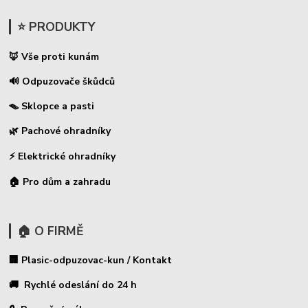
⭐ PRODUKTY
🦊 Vše proti kunám
🔊 Odpuzovače škůdců
🪤 Sklopce a pasti
🌿 Pachové ohradníky
⚡
Elektrické ohradníky
🏠 Pro dům a zahradu
🏠 O FIRMĚ
🏢 Plasic-odpuzovac-kun / Kontakt
🚚 Rychlé odeslání do 24 h