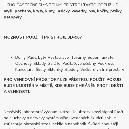
UCHO ČÁSTEČNĚ SLYŠITELNÝ) PŘÍSTROJ TAKTO ODPUZUJE:
myši, potkany, krysy, kuny, lasičky, veverky, psy, kočky, ptáky,
netopýry
.
MOŽNOST POUŽITÍ PŘÍSTROJE 3D-967
Domy, Půdy, Byty, Restaurace, Továrny, Supermarkety,
Obchody, Sklady, Garáže, Počítačové učebny, Podkroví,
Kanceláře, Školy, Skleníky, Stodoly, Veškeré vnitřní prostory
PRO VENKOVNÍ PROSTORY LZE PŘÍSTROJ POUŽÍT POKUD
BUDE UMÍSTĚN V MÍSTĚ, KDE BUDE CHRÁNĚN PROTI DEŠTI
A VLHKOSTI.
Nezávislý laboratorní výzkum ukázal, že ultrazvukový signál útočí
na sluchový a nervový systém výše uvedených škůdců což jim
způsobuje obrovský stres, neklid a nepohodlí. Škůdci opouštějí