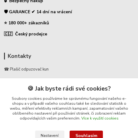
🔒 Bezpečný nákup
🛡️ GARANCE ✔ 14 dní na vrácení
⭐ 180 000+ zákazníků
🇨🇿 Český prodejce
Kontakty
☎ Plašič odpuzovač kun
🛡️ Zákaznická podpora
🍪 Jak byste rádi své cookies?
📞 728 007 997
⏰ Po-Pá | 7:00 - 13:30 |
Soubory cookies používáme ke správnému fungování našeho e-
shopu a v případě vašeho souhlasu také ke sledování statistik o
webu, měření efektivity reklamních kampaní, zapamatování vašeho
info@repulse.cz
oblíbeného nastavení při používání stránek, či zobrazení reklam
odpovídajících vašim preferencím.
Více k využití cookies
Souhlasím
Nastavení