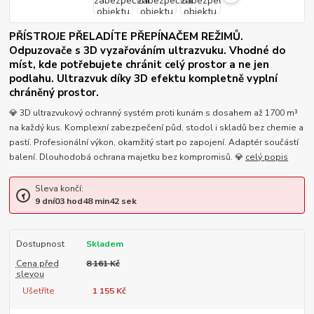
PŘÍSTROJE PŘELADÍTE PŘEPÍNAČEM REŽIMŮ.
Odpuzovače s 3D vyzařováním ultrazvuku. Vhodné do
míst, kde potřebujete chránit celý prostor a ne jen
podlahu. Ultrazvuk díky 3D efektu kompletně vyplní
chráněný prostor.
💎 3D ultrazvukový ochranný systém proti kunám s dosahem až 1700 m³
na každý kus. Komplexní zabezpečení půd, stodol i skladů bez chemie a
pastí. Profesionální výkon, okamžitý start po zapojení. Adaptér součástí
balení. Dlouhodobá ochrana majetku bez kompromisů. 💎
celý popis
Sleva končí:
9
dní
03
hod
48
min
41
sek
Dostupnost
Skladem
Cena před
8 161 Kč
slevou
Ušetříte
1 155 Kč