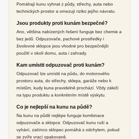
Pomáhají kunu vyhnat z půdy, střechy, auta nebo
technických prostor a omezují riziko jejího návratu.
Jsou produkty proti kunám bezpečné?
Ano, většina nabízených řešení funguje bez chemie a
bez jedů. Odpuzovače, pachové prostředky i
živolovné sklopce jsou vhodné pro bezpečnější
použití v okolí domu, auta i zahrady.
Kam umístit odpuzovač proti kunám?
Odpuzovač lze umístit na půdu, do motorového
prostoru auta, do střechy, sklepa, garáže nebo k
místům, kudy kuna pravidelně prochází. Vždy záleží
na typu produktu a konkrétním místě výskytu.
Co je nejlepší na kunu na půdě?
Na kunu na půdě nejlépe funguje kombinace
odpuzovače a sklopce. Odpuzovač kunu ruší a
vyhání, zatímco sklopec pomáhá s odchytem, pokud
se zvíře vrací opakovaně.