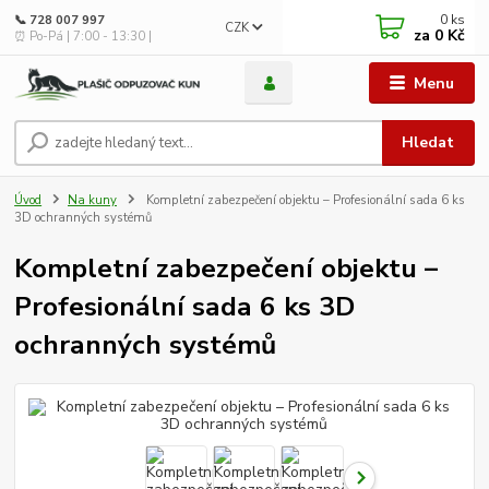
0
ks
📞 728 007 997
CZK
za
0 Kč
⏰ Po-Pá | 7:00 - 13:30 |
Menu
Hledat
Úvod
Na kuny
Kompletní zabezpečení objektu – Profesionální sada 6 ks
3D ochranných systémů
Kompletní zabezpečení objektu –
Profesionální sada 6 ks 3D
ochranných systémů