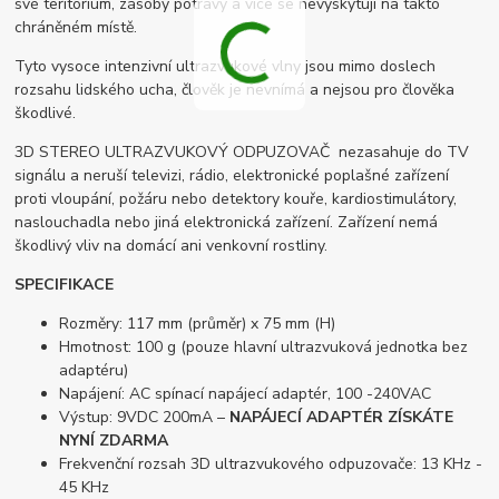
své teritorium, zásoby potravy a více se nevyskytují na takto
chráněném místě.
Tyto vysoce intenzivní ultrazvukové vlny jsou mimo doslech
rozsahu lidského ucha, člověk je nevnímá a nejsou pro člověka
škodlivé.
3D STEREO ULTRAZVUKOVÝ ODPUZOVAČ nezasahuje do TV
signálu a neruší televizi, rádio, elektronické poplašné zařízení
proti vloupání, požáru nebo detektory kouře, kardiostimulátory,
naslouchadla nebo jiná elektronická zařízení. Zařízení nemá
škodlivý vliv na domácí ani venkovní rostliny.
SPECIFIKACE
Rozměry: 117 mm (průměr) x 75 mm (H)
Hmotnost: 100 g (pouze hlavní ultrazvuková jednotka bez
adaptéru)
Napájení: AC spínací napájecí adaptér, 100 -240VAC
Výstup: 9VDC 200mA –
NAPÁJECÍ ADAPTÉR ZÍSKÁTE
NYNÍ ZDARMA
Frekvenční rozsah 3D ultrazvukového odpuzovače: 13 KHz -
45 KHz