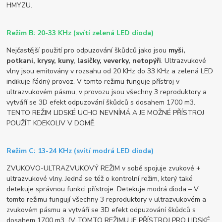
HMYZU.
Režim B: 20-33 KHz (svítí zelená LED dioda)
Nejčastější použití pro odpuzování škůdců jako jsou
myši,
potkani, krysy, kuny
,
lasičky, veverky, netopýři
. Ultrazvukové
vlny jsou emitovány v rozsahu od 20 KHz do 33 KHz a zelená LED
indikuje řádný provoz. V tomto režimu funguje přístroj v
ultrazvukovém pásmu, v provozu jsou všechny 3 reproduktory a
vytváří se 3D efekt odpuzování škůdců s dosahem 1700 m3.
TENTO REŽIM LIDSKÉ UCHO NEVNÍMÁ A JE MOŽNÉ PŘÍSTROJ
POUŽÍT KDEKOLIV V DOMĚ.
Režim C: 13-24 KHz (svítí modrá LED dioda)
ZVUKOVO-ULTRAZVUKOVÝ REŽIM v sobě spojuje zvukové +
ultrazvukové vlny. Jedná se též o kontrolní režim, který také
detekuje správnou funkci přístroje. Detekuje modrá dioda – V
tomto režimu fungují všechny 3 reproduktory v ultrazvukovém a
zvukovém pásmu a vytváří se 3D efekt odpuzování škůdců s
dosahem 1700 m3. (V TOMTO REŽIMU JE PŘÍSTROJ PRO LIDSKÉ