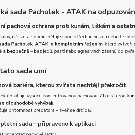
lká sada Pacholek - ATAK na odpuzován
ní pachová ochrana proti kunám, liškám a ostatní 
 kuny, ničí izolaci domu, dělají si pod střechou hnízda nebo lezouc
sada Pacholek-ATAK je kompletním řešením
, které vytvoří
ě a bezpečně
– bez jedů, pastí nebo agresivních zásahů do zvířa
 tato sada umí
ová bariéra, kterou zvířata nechtějí překročit
lek obsahuje vysoce koncentrovanou pachovou látku, kterou
kun
se dlouhodobě vyhýbají
.
uje přítomnost predátora – zvěř se drží dál.
letní sada – připraveno k aplikaci
ní koncentrát pachové látky