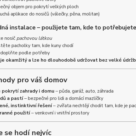
ečný objem pro pokrytí velkých ploch
uchá aplikace do nosičů (válečky, pěna, molitan)
ná instalace – použijete tam, kde to potřebujet
te nosič
pachovou látkou
stěte pacholky tam, kde kuny chodí
s doplňte podle potřeby
 je okamžitý a lze ho dlouhodobě udržovat bez velké údrž
hody pro váš domov
 pokrytí zahrady i domu
– půda, garáž, auto, záhrada
dů a pastí
– bezpečné pro lidi a domácí mazlíčky
ené, instinktivní řešení
– zvířata nechtějí chodit tam, kde je pa
ranné použití
– venkovní i vnitřní prostory
 se hodí nejvíc