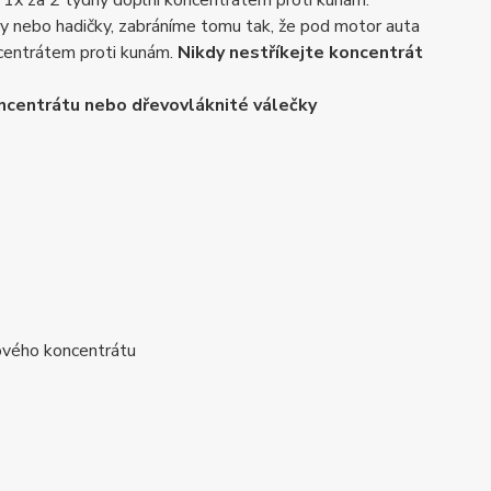
ě 1x za 2 týdny doplní koncentrátem proti kunám.
ly nebo hadičky, zabráníme tomu tak, že pod motor auta
centrátem proti kunám.
Nikdy nestříkejte koncentrát
ncentrátu nebo dřevovláknité válečky
ového koncentrátu