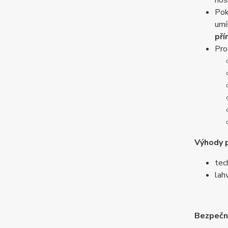
nos
Pok
umí
pří
Pro
Výhody 
tec
lah
Bezpečn