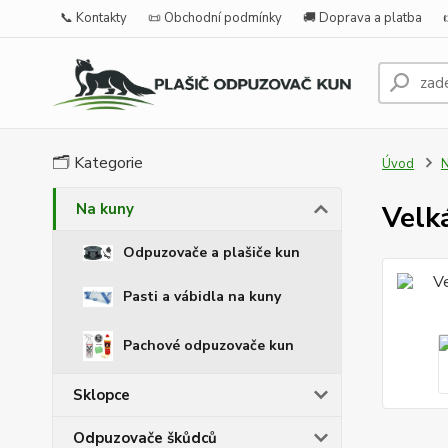
📞 Kontakty
📜 Obchodní podmínky
🚚 Doprava a platba
🗂️ Kategorie
Úvod
N
Na kuny
Velk
Odpuzovače a plašiče kun
Pasti a vábidla na kuny
Pachové odpuzovače kun
Sklopce
Odpuzovače škůdců