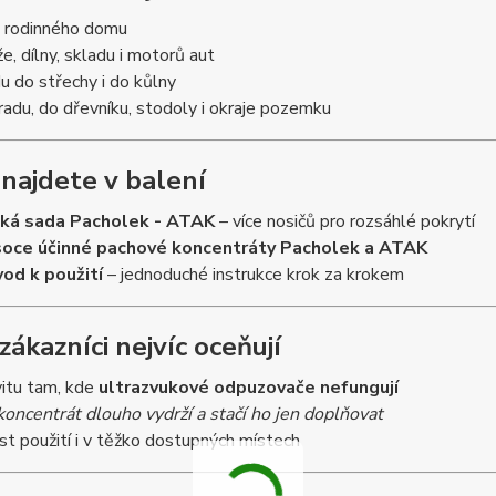
 rodinného domu
že, dílny, skladu i motorů aut
u do střechy i do kůlny
radu, do dřevníku, stodoly i okraje pozemku
 najdete v balení
ká sada Pacholek - ATAK
– více nosičů pro rozsáhlé pokrytí
oce účinné pachové koncentráty Pacholek a ATAK
od k použití
– jednoduché instrukce krok za krokem
zákazníci nejvíc oceňují
vitu tam, kde
ultrazvukové odpuzovače nefungují
koncentrát dlouho vydrží a stačí ho jen doplňovat
t použití i v těžko dostupných místech