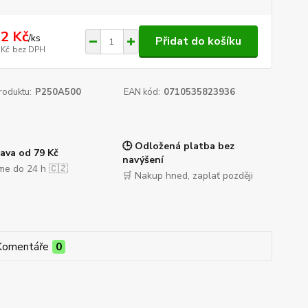
2 Kč
/
ks
Přidat do košíku
 Kč
bez DPH
roduktu:
P250A500
EAN kód:
0710535823936
🕒 Odložená platba bez
ava od 79 Kč
navýšení
me do 24 h 🇨🇿
🛒 Nakup hned, zaplať později
Komentáře
0