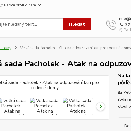
👉 Rádce proti kunám
info@
Hledat
📞 7
⏰ Po-P
a kuny
Velká sada Pacholek - Atak na odpuzování kun pro rodinné dom
á sada Pacholek - Atak na odpuzo
Sada 
půdě.
🏡 Vel
rodinné
dlouho
Dos