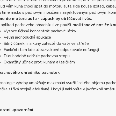
iče, které se rozmístí v chráněném prostoru a poté se pravideln
ud vám kuna chodí spát do motoru auta, kde kouše izolaci, kabe
stíme misku s pachovým nosičem nainjektovaným pachovým kon
mo do motoru auta - zápach by obtěžoval i vás.
 aplikaci pachového ohradníku lze použít
molitanové nosiče ko
Vysoce účinný koncentrát pachové látky
Velmi jednoduchá aplikace
Silný účinek i na kuny zalezlé do vaty ve střeše
Funkční i tam kde ultrazvukové odpuzovače nefungují
Dlouhodobě udržuje pachovou stopu
Okamžitý účinek proti kunám a lasičkám
pachového ohradníku pacholek
hnologie výroby umožňuje maximální využití celého objemu pach
vička stříká stejně efektivně, i když ji nakloníte v jakémkoli směru
ostní upozornění