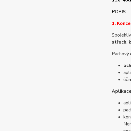
15x Moli
POPIS
1. Konce
Spolehliv
střech, 
Pachový 
och
apl
úči
Aplikac
apl
pac
kon
Nen