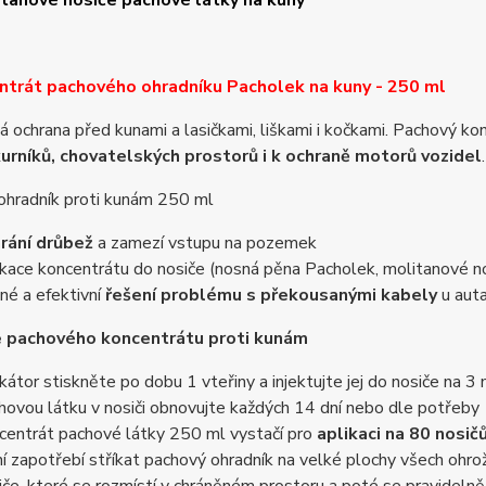
tanové nosiče pachové látky na kuny
ntrát pachového ohradníku Pacholek na kuny - 250 ml
á ochrana před kunami a lasičkami, liškami i kočkami. Pachový ko
kurníků, chovatelských prostorů i k ochraně motorů vozidel
ohradník proti kunám 250 ml
rání drůbež
a zamezí vstupu na pozemek
ikace koncentrátu do nosiče (nosná pěna Pacholek, molitanové nos
nné a efektivní
řešení problému s překousanými kabely
u aut
e pachového koncentrátu proti kunám
ikátor stiskněte po dobu 1 vteřiny a injektujte jej do nosiče na 3
hovou látku v nosiči obnovujte každých 14 dní nebo dle potřeby
centrát pachové látky 250 ml vystačí pro
aplikaci na 80 nosič
í zapotřebí stříkat pachový ohradník na velké plochy všech ohro