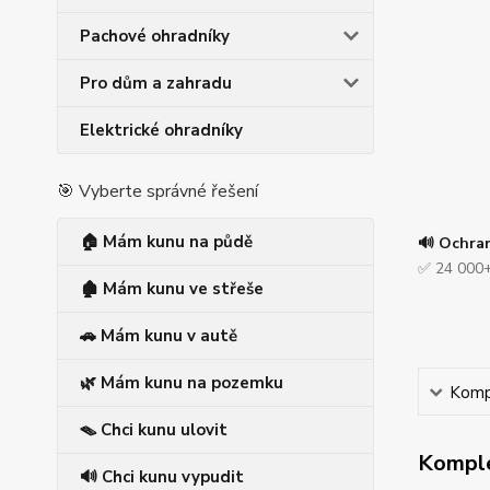
Pachové ohradníky
Pro dům a zahradu
Elektrické ohradníky
🎯 Vyberte správné řešení
🏠 Mám kunu na půdě
🔊 Ochra
✅ 24 000+
🏚️ Mám kunu ve střeše
🚗 Mám kunu v autě
🌿 Mám kunu na pozemku
Kompl
🪤 Chci kunu ulovit
Komple
🔊 Chci kunu vypudit