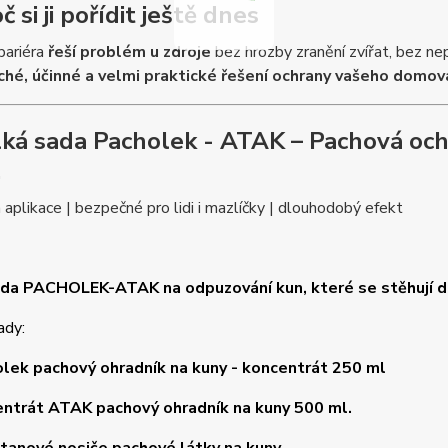
č si ji pořídit ještě dnes
bariéra
řeší problém u zdroje
bez hrozby zranění zvířat, bez nep
hé, účinné a velmi praktické řešení ochrany vašeho domov
lká sada Pacholek - ATAK – Pachová och
.
aplikace | bezpečné pro lidi i mazlíčky | dlouhodobý efekt
da PACHOLEK-ATAK na odpuzování kun, které se stěhují d
ady:
lek pachový ohradník na kuny - koncentrát 250 ml
ntrát ATAK pachový ohradník na kuny 500 ml.