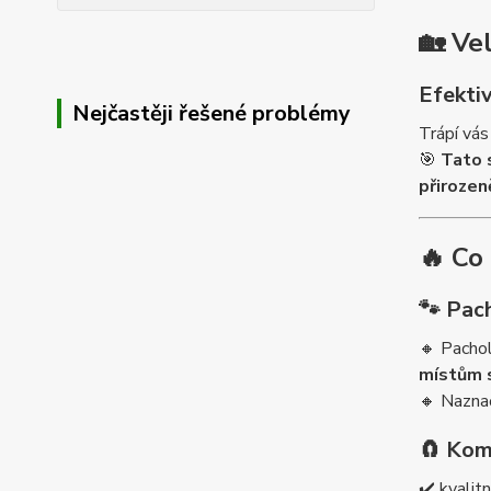
🏡
Ve
Efektiv
Nejčastěji řešené problémy
Trápí vás
🎯
Tato 
přirozen
🔥 Co
🐾
Pach
🔸 Pacho
místům 
🔸 Naznač
🧲
Komp
✔️ kvalit