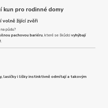
í kun pro rodinné domy
volně žijící zvěři
í na půdu?
silnou pachovou bariéru
, které se škůdci
vyhýbají
t.
y, lasičky i lišky instinktivně odmítají a takovým