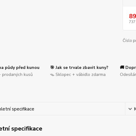
89
737
Číslo p
na půdy před kunou
🎯 Jak se trvale zbavit kuny?
🚚 Dopr
 prodaných kusů
🪤 Sklopec + vábidlo zdarma
Odesílá
etní specifikace
tní specifikace