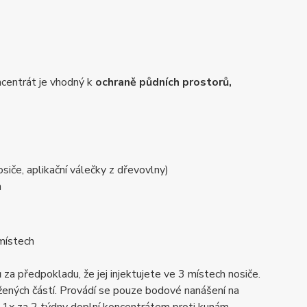
ncentrát je vhodný k
ochraně půdních prostorů,
.
iče, aplikační válečky z dřevovlny)
a
 místech
ů
za předpokladu, že jej injektujete ve 3 místech nosiče.
žených částí. Provádí se pouze bodové nanášení na