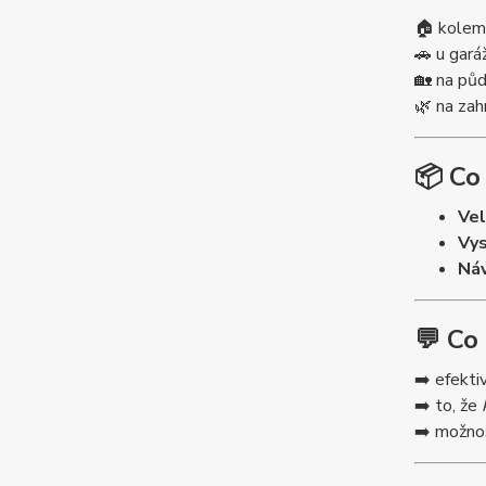
🏠 kolem
🚗 u gará
🏡 na půd
🌿 na zah
📦
Co
Vel
Vys
Náv
💬
Co 
➡️ efekti
➡️ to, že
➡️ možnos