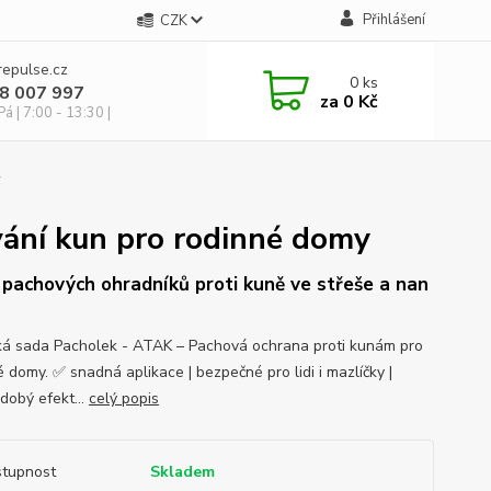
Přihlášení
CZK
repulse.cz
0
ks
28 007 997
za
0 Kč
á | 7:00 - 13:30 |
y
vání kun pro rodinné domy
pachových ohradníků proti kuně ve střeše a nan
ká sada Pacholek - ATAK – Pachová ochrana proti kunám pro
 domy. ✅ snadná aplikace | bezpečné pro lidi i mazlíčky |
dobý efekt...
celý popis
tupnost
Skladem