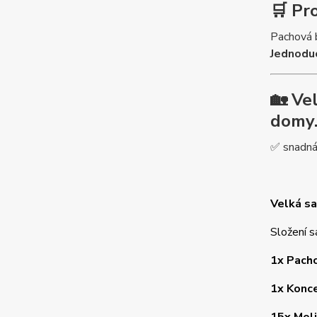
🛒
Pro
Pachová 
Jednoduc
🏡
Ve
domy
✅ snadná 
Velká sa
Složení s
1x Pacho
1x Konce