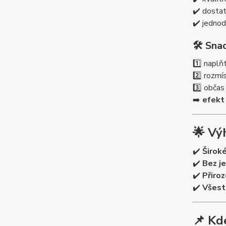
✔️ dostat
✔️ jednod
🛠️
Snad
1️⃣ naplň
2️⃣ rozmí
3️⃣ obča
➡️
efekt
🌟
Vý
✔️
Široké
✔️
Bez je
✔️
Přiroz
✔️
Všest
📌
Kde