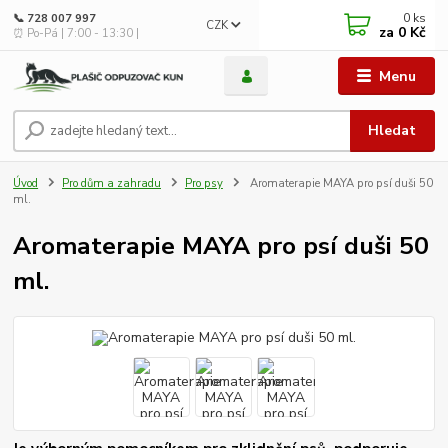
0
ks
📞 728 007 997
CZK
za
0 Kč
⏰ Po-Pá | 7:00 - 13:30 |
Menu
Hledat
Úvod
Pro dům a zahradu
Pro psy
Aromaterapie MAYA pro psí duši 50
ml.
Aromaterapie MAYA pro psí duši 50
ml.