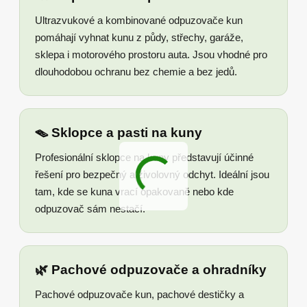
Ultrazvukové a kombinované odpuzovače kun
pomáhají vyhnat kunu z půdy, střechy, garáže,
sklepa i motorového prostoru auta. Jsou vhodné pro
dlouhodobou ochranu bez chemie a bez jedů.
🪤 Sklopce a pasti na kuny
Profesionální sklopce na kuny představují účinné
řešení pro bezpečný a živolovný odchyt. Ideální jsou
tam, kde se kuna vrací opakovaně nebo kde
odpuzovač sám nestačí.
🌿 Pachové odpuzovače a ohradníky
Pachové odpuzovače kun, pachové destičky a