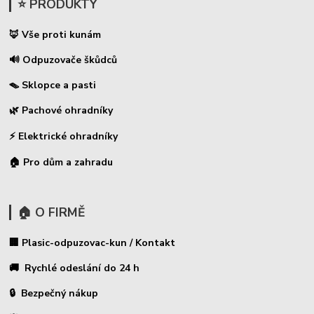
⭐ PRODUKTY
🦊 Vše proti kunám
🔊 Odpuzovače škůdců
🪤 Sklopce a pasti
🌿 Pachové ohradníky
⚡
Elektrické ohradníky
🏠 Pro dům a zahradu
🏠 O FIRMĚ
🏢 Plasic-odpuzovac-kun / Kontakt
🚚 Rychlé odeslání do 24 h
🔒 Bezpečný nákup