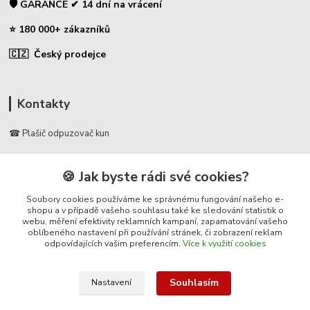
🛡️ GARANCE ✔ 14 dní na vrácení
⭐ 180 000+ zákazníků
🇨🇿 Český prodejce
Kontakty
☎ Plašič odpuzovač kun
🛡️ Zákaznická podpora
🍪 Jak byste rádi své cookies?
📞 728 007 997
⏰ Po-Pá | 7:00 - 13:30 |
Soubory cookies používáme ke správnému fungování našeho e-
shopu a v případě vašeho souhlasu také ke sledování statistik o
webu, měření efektivity reklamních kampaní, zapamatování vašeho
info@repulse.cz
oblíbeného nastavení při používání stránek, či zobrazení reklam
odpovídajících vašim preferencím.
Více k využití cookies
Souhlasím
Nastavení
© 2025 Plasic-odpuzovac-kun.cz – specializovaný e-shop na plašiče kun