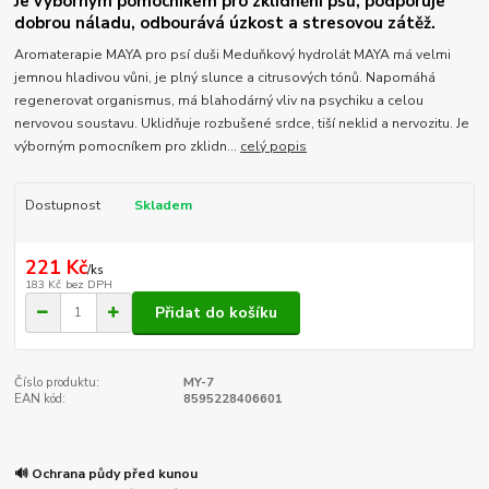
Je výborným pomocníkem pro zklidnění psů, podporuje
dobrou náladu, odbourává úzkost a stresovou zátěž.
Aromaterapie MAYA pro psí duši Meduňkový hydrolát MAYA má velmi
jemnou hladivou vůni, je plný slunce a citrusových tónů. Napomáhá
regenerovat organismus, má blahodárný vliv na psychiku a celou
nervovou soustavu. Uklidňuje rozbušené srdce, tiší neklid a nervozitu. Je
výborným pomocníkem pro zklidn...
celý popis
Dostupnost
Skladem
221 Kč
/
ks
183 Kč
bez DPH
Přidat do košíku
Číslo produktu:
MY-7
EAN kód:
8595228406601
🔊 Ochrana půdy před kunou