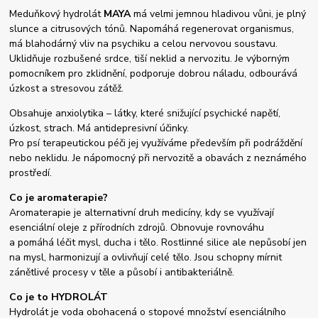
Meduňkový hydrolát
MAYA
má velmi jemnou hladivou vůni, je plný
slunce a citrusových tónů. Napomáhá regenerovat organismus,
má blahodárný vliv na psychiku a celou nervovou soustavu.
Uklidňuje rozbušené srdce, tiší neklid a nervozitu. Je výborným
pomocníkem pro zklidnění, podporuje dobrou náladu, odbourává
úzkost a stresovou zátěž.
Obsahuje anxiolytika – látky, které snižující psychické napětí,
úzkost, strach. Má antidepresivní účinky.
Pro psí terapeutickou péči jej využíváme především při podráždění
nebo neklidu. Je nápomocný při nervozitě a obavách z neznámého
prostředí.
Co je aromaterapie?
Aromaterapie je alternativní druh medicíny, kdy se využívají
esenciální oleje z přírodních zdrojů. Obnovuje rovnováhu
a pomáhá léčit mysl, ducha i tělo. Rostlinné silice ale nepůsobí jen
na mysl, harmonizují a ovlivňují celé tělo. Jsou schopny mírnit
zánětlivé procesy v těle a působí i antibakteriálně.
Co je to HYDROLÁT
Hydrolát je voda obohacená o stopové množství esenciálního