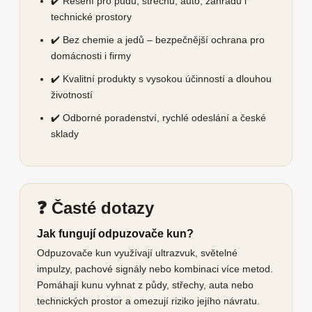
✔️ Řešení pro půdu, střechu, auto, zahradu i
technické prostory
✔️ Bez chemie a jedů – bezpečnější ochrana pro
domácnosti i firmy
✔️ Kvalitní produkty s vysokou účinností a dlouhou
životností
✔️ Odborné poradenství, rychlé odeslání a české
sklady
❓ Časté dotazy
Jak fungují odpuzovače kun?
Odpuzovače kun využívají ultrazvuk, světelné
impulzy, pachové signály nebo kombinaci více metod.
Pomáhají kunu vyhnat z půdy, střechy, auta nebo
technických prostor a omezují riziko jejího návratu.