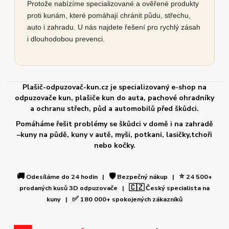
Protože nabízíme specializované a ověřené produkty
proti kunám, které pomáhají chránit půdu, střechu,
auto i zahradu. U nás najdete řešení pro rychlý zásah
i dlouhodobou prevenci.
Plašič-odpuzovač-kun.cz je specializovaný e-shop na
odpuzovače kun, plašiče kun do auta, pachové ohradníky
a ochranu střech, půd a automobilů před škůdci.
Pomáháme řešit problémy se škůdci v domě i na zahradě
–kuny na půdě, kuny v autě, myši, potkani, lasičky,tchoři
nebo kočky.
🚚
🛡️
⭐
Odesíláme do 24 hodin |
Bezpečný nákup |
24 500+
🇨🇿
prodaných kusů 3D odpuzovače |
Český specialista na
✅
kuny |
180 000+ spokojených zákazníků