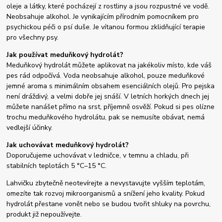
oleje a látky, které pocházejí z rostliny a jsou rozpustné ve vodě.
Neobsahuje alkohol. Je vynikajícím přírodním pomocníkem pro
psychickou péči o psí duše. Je vítanou formou zklidňující terapie
pro všechny psy.
Jak používat meduňkový hydrolát?
Meduňkový hydrolát můžete aplikovat na jakékoliv místo, kde váš
pes rád odpočívá. Voda neobsahuje alkohol, pouze meduňkové
jemné aroma s minimálním obsahem esenciálních olejů. Pro pejska
není dráždivý, a velmi dobře jej snáší. V letních horkých dnech jej
můžete nanášet přímo na srst, příjemně osvěží. Pokud si pes olízne
trochu meduňkového hydrolátu, pak se nemusíte obávat, nemá
vedlejší účinky.
Jak uchovávat meduňkový hydrolát?
Doporučujeme uchovávat v ledničce, v temnu a chladu, při
stabilních teplotách 5 °C–15 °C.
Lahvičku zbytečně neotevírejte a nevystavujte vyšším teplotám,
omezíte tak rozvoj mikroorganismů a snížení jeho kvality. Pokud
hydrolát přestane vonět nebo se budou tvořit shluky na povrchu,
produkt již nepoužívejte.