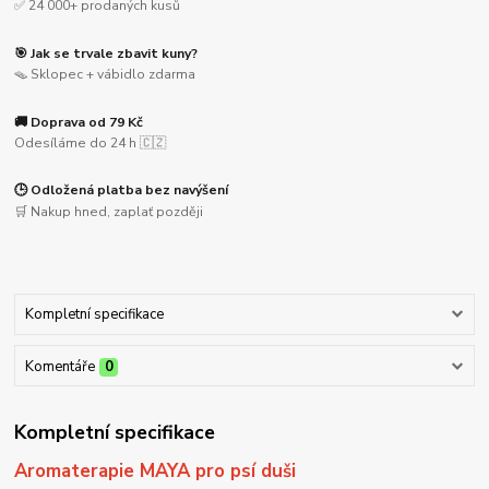
✅ 24 000+ prodaných kusů
🎯 Jak se trvale zbavit kuny?
🪤 Sklopec + vábidlo zdarma
🚚 Doprava od 79 Kč
Odesíláme do 24 h 🇨🇿
🕒 Odložená platba bez navýšení
🛒 Nakup hned, zaplať později
Kompletní specifikace
Komentáře
0
Kompletní specifikace
Aromaterapie MAYA pro psí duši