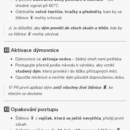
vhodné vyprat při 60 °C.
Odstraňte
volné textilie, hračky a předměty
, kam by se
štěnice 🪳 mohly schovat.
⚠️ Je důležité, aby
dým pronikl do všech skulin a trhlin
, kde by
se štěnice 🪳 mohly ukrývat.
2️⃣ Aktivace dýmovnice
Dýmovnice se
aktivuje vodou
– žádný oheň není potřeba.
Postupujte přesně podle návodu k výrobku, aby vznikl
studený dým
, který proniká i do těžko přístupných míst.
Opusťte místnost a nechte dým působit doporučenou dobu.
💡 Při první aplikaci dým
zničí všechny živé štěnice 🪳
, ke
kterým se dostane.
3️⃣ Opakování postupu
Štěnice 🪳 z
vajíček, která se ještě nevylíhla
, přežijí první
zásah.