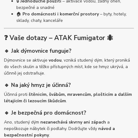
🔒
Jednoduché použití
– aktivace vodou, žádný oheň,
bezpečné a snadné
🏠
Pro domácnosti i komerční prostory
– byty, hotely,
sklady, chaty, kanceláře
❓ Vaše dotazy – ATAK Fumigator 🐜
🔹 Jak dýmovnice funguje?
Dýmovnice se aktivuje
vodou
, vzniká studený dým, který proniká
do všech skulin a těžko přístupných míst, kde se hmyz ukrývá, a
účinně jej odstraňuje.
🔹 Na jaký hmyz je účinná?
Účinná proti
štěnicím, švábům, mravencům, plošticím a dalším
létajícím či lezoucím škůdcům
.
🔹 Je bezpečná pro domácnost?
Ano, studený dým
nezanechává skvrny ani zápach
a
nepoškozuje nábytek či podlahy. Dodržujte vždy
návod a
bezpečnostní pokyny
.