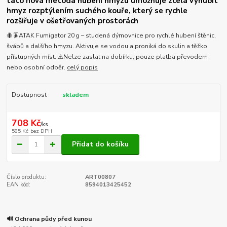
tato nová metoda hubení hmyzu umožňuje zcela vyhubit
hmyz rozptýlením suchého kouře, který se rychle
rozšiřuje v ošetřovaných prostorách
🐜🪳ATAK Fumigator 20 g – studená dýmovnice pro rychlé hubení štěnic,
švábů a dalšího hmyzu. Aktivuje se vodou a proniká do skulin a těžko
přístupných míst. ⚠️Nelze zaslat na dobírku, pouze platba převodem
nebo osobní odběr.
celý popis
Dostupnost
skladem
708 Kč
/
ks
585 Kč
bez DPH
Přidat do košíku
Číslo produktu:
ART00807
EAN kód:
8594013425452
🔊 Ochrana půdy před kunou