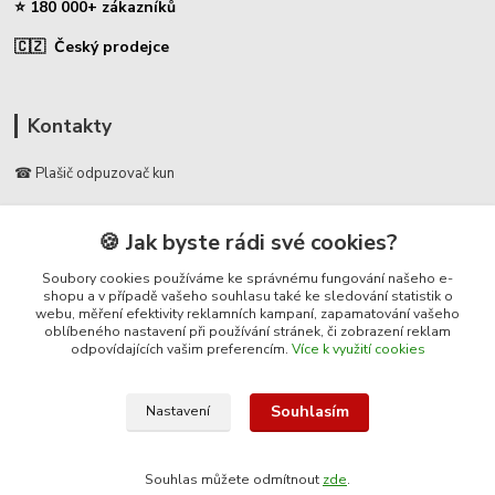
⭐ 180 000+ zákazníků
🇨🇿 Český prodejce
Kontakty
☎ Plašič odpuzovač kun
🛡️ Zákaznická podpora
🍪 Jak byste rádi své cookies?
📞 728 007 997
⏰ Po-Pá | 7:00 - 13:30 |
Soubory cookies používáme ke správnému fungování našeho e-
shopu a v případě vašeho souhlasu také ke sledování statistik o
webu, měření efektivity reklamních kampaní, zapamatování vašeho
info@repulse.cz
oblíbeného nastavení při používání stránek, či zobrazení reklam
odpovídajících vašim preferencím.
Více k využití cookies
Souhlasím
Nastavení
© 2025 Plasic-odpuzovac-kun.cz – specializovaný e-shop na plašiče kun
do auta, ultrazvukové odpuzovače kun, pachové ohradníky a ochranu
Souhlas můžete odmítnout
zde
.
půdních prostor před kunami.