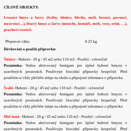
CÍLOVÉ OBJEKTY:
Lezoucí hmyz a larvy (šváby, štěnice, blechy, moli, brouci, pavouci,
mravenci…), létavý hmyz a larvy (mouchy, komáři, moli, vosy, sršni, …),
prachoví roztoči.
Přepravní váha:
0.25 kg
Dávkování a použití přípravku:
Štěnice
- Hubení - 20 g / 45 m2 nebo 110 m3 - Použití - celoročně
Poznámka:
Vodou aktivovaný fumigant pro úplné hubení hmyzu v
uzavřených prostorách. Používejte biocidní přípravky bezpečně. Před
použitím si vždy přečtěte údaje na obalu a připojené informace o přípravku.
Švábi
- Hubení - 20 g / 45 m2 nebo 110 m3 - Použití - celoročně
Poznámka:
Vodou aktivovaný fumigant pro úplné hubení hmyzu v
uzavřených prostorách. Používejte biocidní přípravky bezpečně. Před
použitím si vždy přečtěte údaje na obalu a připojené informace o přípravku
Mol šatní
- Hubení - 20 g / 45 m2 nebo 110 m3 - Použití - celoročně
Poznámka:
Vodou aktivovaný fumigant pro úplné hubení hmyzu v
uzavřených prostorách. Používejte biocidní přípravky bezpečně. Před