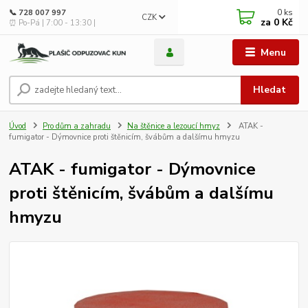
0
ks
📞 728 007 997
CZK
za
0 Kč
⏰ Po-Pá | 7:00 - 13:30 |
Menu
Hledat
Úvod
Pro dům a zahradu
Na štěnice a lezoucí hmyz
ATAK -
fumigator - Dýmovnice proti štěnicím, švábům a dalšímu hmyzu
ATAK - fumigator - Dýmovnice
proti štěnicím, švábům a dalšímu
hmyzu