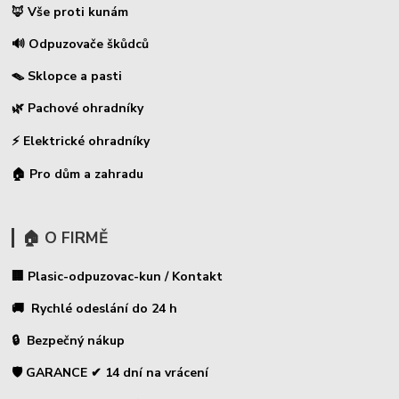
🦊 Vše proti kunám
🔊 Odpuzovače škůdců
🪤 Sklopce a pasti
🌿 Pachové ohradníky
⚡
Elektrické ohradníky
🏠 Pro dům a zahradu
🏠 O FIRMĚ
🏢 Plasic-odpuzovac-kun / Kontakt
🚚 Rychlé odeslání do 24 h
🔒 Bezpečný nákup
🛡️ GARANCE ✔ 14 dní na vrácení