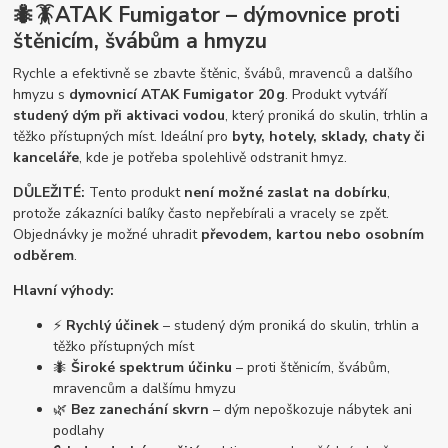
🐜🪳ATAK Fumigator – dýmovnice proti
štěnicím, švábům a hmyzu
Rychle a efektivně se zbavte štěnic, švábů, mravenců a dalšího
hmyzu s
dymovnicí ATAK Fumigator 20 g
. Produkt vytváří
studený dým při aktivaci vodou
, který proniká do skulin, trhlin a
těžko přístupných míst. Ideální pro
byty, hotely, sklady, chaty či
kanceláře
, kde je potřeba spolehlivě odstranit hmyz.
DŮLEŽITÉ:
Tento produkt
není možné zaslat na dobírku
,
protože zákazníci balíky často nepřebírali a vracely se zpět.
Objednávky je možné uhradit
převodem, kartou nebo osobním
odběrem
.
Hlavní výhody:
⚡
Rychlý účinek
– studený dým proniká do skulin, trhlin a
těžko přístupných míst
🐜
Široké spektrum účinku
– proti štěnicím, švábům,
mravencům a dalšímu hmyzu
🌿
Bez zanechání skvrn
– dým nepoškozuje nábytek ani
podlahy