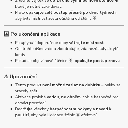
Z těchto vajíček se
do 14 dnů vylíhnou nové štěnice 🪳
,
které je nutné zlikvidovat.
Proto
opakujte celý postup přesně po dvou týdnech
,
aby byla místnost zcela očištěna od štěnic 🪳.
4️⃣ Po ukončení aplikace
Po uplynutí doporučené doby
větrejte místnost
.
Odstraňte dýmovnici a zkontrolujte, zda nezůstaly skryté
kouty.
Pokud se objeví nové štěnice 🪳,
opakujte postup znovu
.
⚠️ Upozornění
Tento produkt
není možné zaslat na dobírku
– balíky se
vracely zpět.
Aktivace probíhá
vodou, ne ohněm
, což je bezpečné pro
domácí prostředí.
Dodržujte všechny
bezpečnostní pokyny a návod k
použití
, aby byla likvidace štěnic 🪳 efektivní.