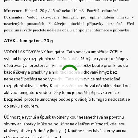
Mravenec
- Hubení - 20 g / 45 m2 nebo 110 m3 - Použití - celoročně
Poznámka:
Vodou aktivovaný fumigant pro úplné hubení hmyzu v
uzavřených prostorách. Používejte biocidní přípravky bezpečně. Před
použitím si vždy přečtěte údaje na obalu a připojené informace o přípravku.
ATAK - fumigator - 20 g
VODOU AKTIVOVANÝ fumigator. Tato novinka umožňuje ZCELA
vyhubit hmyz rozptýlením suchého kouře, který se rychle rozšiřuje v
ošetřovaných prostorách. Velmi jemné částečky kouře proniknou do
každé škvíry a praskliny a hubí tak i dobře schovaný hmyz bez
nebezpečí požáru nebo výbuchu. Tato dýmovnice má zpožděné
rozptýlení aktivní složky. Kouř se začne uvolňovat několik sekund po
aktivaci fumigatoru vodou. Díky tomu je použití přípravku velice
bezpečné, protože umožňuje osobě provádějící fumigaci nedostat se
do styku s kouřem.
Účinnost je rychlá a úplná; uvolněný kouř nezanechává na povrchu
skvrny ani zbytky. Může se používat na ošetření místností, kde jsou
uloženy citlivé předměty (knihy, ...). Kouř nezanechává skvrny ani na
stěnách, ošacení, textiliích apod.