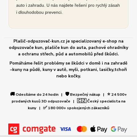
auto i zahradu. U nás najdete řešení pro rychlý zásah
i dlouhodobou prevenci.
Plašič-odpuzovač-kun.cz je specializovaný e-shop na
odpuzovače kun, plašiče kun do auta, pachové ohradníky
a ochranu střech, půd a automobilů před škůdci.
Pomáháme řešit problémy se škůdci v domě i na zahradě
–kuny na půdě, kuny v autě, myši, potkani, lasičky,tchoři
nebo kočky.
🚚
🛡️
⭐
Odesíláme do 24 hodin |
Bezpečný nákup |
24 500+
🇨🇿
prodaných kusů 3D odpuzovače |
Český specialista na
✅
kuny |
180 000+ spokojených zákazníků