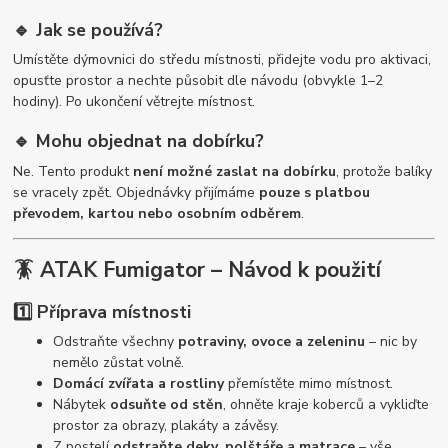
🔹 Jak se používá?
Umístěte dýmovnici do středu místnosti, přidejte vodu pro aktivaci,
opusťte prostor a nechte působit dle návodu (obvykle 1–2
hodiny). Po ukončení větrejte místnost.
🔹 Mohu objednat na dobírku?
Ne. Tento produkt
není možné zaslat na dobírku
, protože balíky
se vracely zpět. Objednávky přijímáme
pouze s platbou
převodem, kartou nebo osobním odběrem
.
🪳 ATAK Fumigator – Návod k použití
1️⃣ Příprava místnosti
Odstraňte všechny
potraviny, ovoce a zeleninu
– nic by
nemělo zůstat volně.
Domácí zvířata a rostliny
přemístěte mimo místnost.
Nábytek
odsuňte od stěn
, ohněte kraje koberců a vykliďte
prostor za obrazy, plakáty a závěsy.
Z postelí
odstraňte deky, polštáře a matrace
– vše