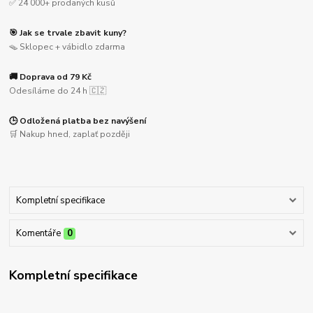
✅ 24 000+ prodaných kusů
🎯 Jak se trvale zbavit kuny?
🪤 Sklopec + vábidlo zdarma
🚚 Doprava od 79 Kč
Odesíláme do 24 h 🇨🇿
🕒 Odložená platba bez navýšení
🛒 Nakup hned, zaplať později
Kompletní specifikace
Komentáře
0
Kompletní specifikace