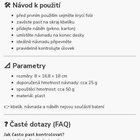
🛠️ Návod k použití
před prvním použitím sejměte krycí folii
zavěste past na okraj kbelíku
přidejte náběh (prkno, karton)
umístěte návnadu na konec desky
ideálně návnadu připevněte
pravidelně kontrolujte úlovek
📐 Parametry
rozměry: 8 × 16,8 × 18 cm
doporučená hmotnost návnady: cca 25 g
spouštěcí hmotnost: cca 50 g
materiál: plast
👉 kbelík, návnada a náběh nejsou součástí balení
❓ Časté dotazy (FAQ)
Jak často past kontrolovat?