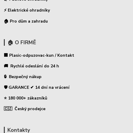
⚡
Elektrické ohradníky
🏠 Pro dům a zahradu
🏠 O FIRMĚ
🏢 Plasic-odpuzovac-kun / Kontakt
🚚 Rychlé odeslání do 24 h
🔒 Bezpečný nákup
🛡️ GARANCE ✔ 14 dní na vrácení
⭐ 180 000+ zákazníků
🇨🇿 Český prodejce
Kontakty