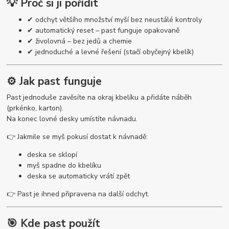
💡 Proč si ji pořídit
✔ odchyt většího množství myší bez neustálé kontroly
✔ automatický reset – past funguje opakovaně
✔ živolovná – bez jedů a chemie
✔ jednoduché a levné řešení (stačí obyčejný kbelík)
⚙️ Jak past funguje
Past jednoduše zavěsíte na okraj kbelíku a přidáte náběh
(prkénko, karton).
Na konec lovné desky umístíte návnadu.
👉 Jakmile se myš pokusí dostat k návnadě:
deska se sklopí
myš spadne do kbelíku
deska se automaticky vrátí zpět
👉 Past je ihned připravena na další odchyt.
🎯 Kde past použít