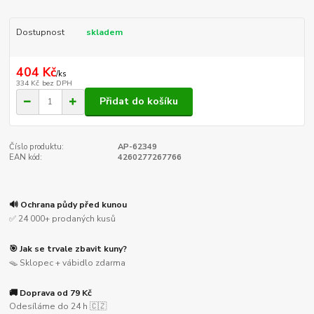
Dostupnost
skladem
404 Kč
/
ks
334 Kč
bez DPH
Přidat do košíku
Číslo produktu:
AP-62349
EAN kód:
4260277267766
🔊 Ochrana půdy před kunou
✅ 24 000+ prodaných kusů
🎯 Jak se trvale zbavit kuny?
🪤 Sklopec + vábidlo zdarma
🚚 Doprava od 79 Kč
Odesíláme do 24 h 🇨🇿