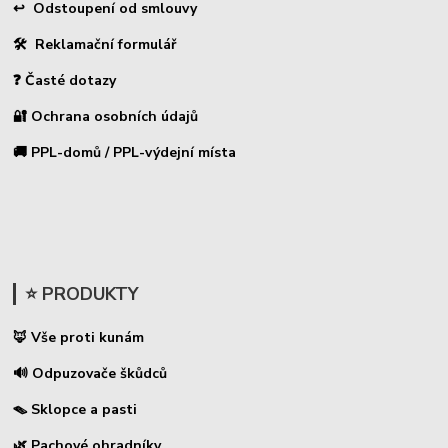
↩ Odstoupení od smlouvy
🛠 Reklamační formulář
❓ Časté dotazy
🔐 Ochrana osobních údajů
🚚 PPL-domů / PPL-výdejní místa
⭐ PRODUKTY
🦊 Vše proti kunám
🔊 Odpuzovače škůdců
🪤 Sklopce a pasti
🌿 Pachové ohradníky