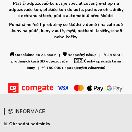
Plašič-odpuzovač-kun.cz je specializovaný e-shop na
odpuzovače kun, plašiče kun do auta, pachové ohradníky
a ochranu střech, půd a automobilů před škůdci.
Pomáháme řešit problémy se škůdci v domě i na zahradě
–kuny na půdě, kuny v autě, myši, potkani, lasičky,tchoři
nebo kočky.
🚚
🛡️
⭐
Odesíláme do 24 hodin |
Bezpečný nákup |
24 500+
🇨🇿
prodaných kusů 3D odpuzovače |
Český specialista na
✅
kuny |
180 000+ spokojených zákazníků
📦 INFORMACE
Obchodní podmínky
📊