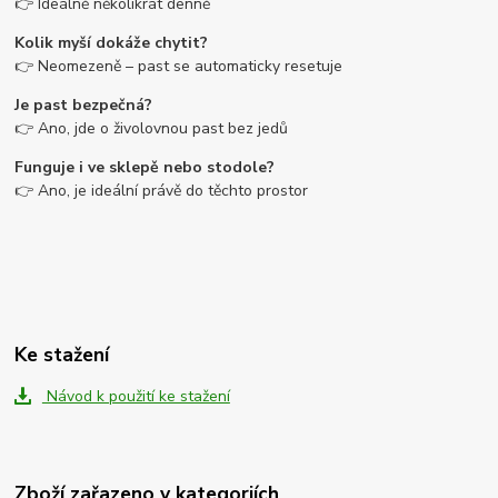
👉 Ideálně několikrát denně
Kolik myší dokáže chytit?
👉 Neomezeně – past se automaticky resetuje
Je past bezpečná?
👉 Ano, jde o živolovnou past bez jedů
Funguje i ve sklepě nebo stodole?
👉 Ano, je ideální právě do těchto prostor
Ke stažení
Návod k použití ke stažení
Zboží zařazeno v kategoriích