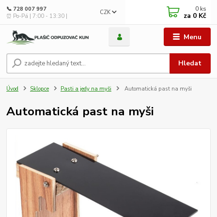
0
ks
📞 728 007 997
CZK
za
0 Kč
⏰ Po-Pá | 7:00 - 13:30 |
Menu
Hledat
Úvod
Sklopce
Pasti a jedy na myši
Automatická past na myši
Automatická past na myši