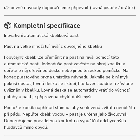
👉 pevné návnady doporučujeme připevnit (tavná pistole / drátek)
📦 Kompletní specifikace
Inovativní automatická kbelíková past
Past na velké množství myší z obyčejného kbelíku
I obyčejný kbelík lze přeměnit na past na myši pomocí této
automatické pasti. Jednoduše past zavěste na okraj kbelíku a
opřete o něj dřevěnou desku nebo jinou lezeckou pomůcku. Na
konec plastového prkna umístěte návnadu. Jakmile se k ní myš
pokusí dostat, lovná deska se sklopí, hlodavec spadne a zůstane
uvězněn v kbelíku. Lovná deska se automaticky vrátí do výchozí
polohy a past je připravena chytit další myši.
Podložte kbelík například slámou, aby si ulovená zvířata neublížila
při pádu. Neplňte kbelík vodou – past je určena jako živolovná.
Doporučujeme pravidelnou kontrolu a vypuštění odchycených
hlodavců mimo obydlí.