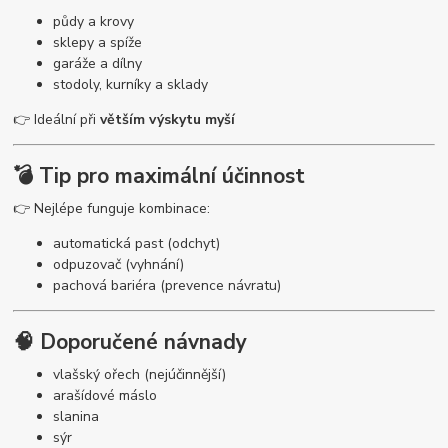
půdy a krovy
sklepy a spíže
garáže a dílny
stodoly, kurníky a sklady
👉 Ideální při
větším výskytu myší
💣 Tip pro maximální účinnost
👉 Nejlépe funguje kombinace:
automatická past (odchyt)
odpuzovač (vyhnání)
pachová bariéra (prevence návratu)
🧠 Doporučené návnady
vlašský ořech (nejúčinnější)
arašídové máslo
slanina
sýr