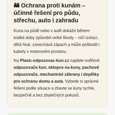
🦝 Ochrana proti kunám –
účinné řešení pro půdu,
střechu, auto i zahradu
Kuna na půdě nebo v autě dokáže během
krátké doby způsobit velké škody – ničí izolaci,
dělá hluk, zanechává zápach a může poškodit i
kabely v motorovém prostoru.
Na
Plasic-odpuzovac-kun.cz
najdete ověřené
odpuzovače kun, sklopce na kuny, pachové
odpuzovače, mechanické zábrany i doplňky
pro ochranu domu a auta
. Vyberte si správné
řešení podle situace a zbavte se kuny rychle,
bezpečně a bez zbytečných pokusů.