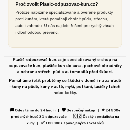
Proč zvolit Plasic-odpuzovac-kun.cz?
Protože nabízíme specializované a ověřené produkty
proti kunám, které pomáhají chránit půdu, střechu,
auto i zahradu. U nás najdete řešení pro rychlý zásah
i dlouhodobou prevenci.
Plašič-odpuzovač-kun.cz je specializovaný e-shop na
odpuzovače kun, plašiče kun do auta, pachové ohradníky
a ochranu střech, půd a automobilů před škůdci.
Pomáháme řešit problémy se škůdci v domě i na zahradě
–kuny na půdě, kuny v autě, myši, potkani, lasičky,tchoři
nebo kočky.
🚚
🛡️
⭐
Odesíláme do 24 hodin |
Bezpečný nákup |
24 500+
🇨🇿
prodaných kusů 3D odpuzovače |
Český specialista na
✅
kuny |
180 000+ spokojených zákazníků