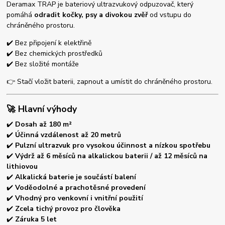
Deramax TRAP je bateriový ultrazvukový odpuzovač, který
pomáhá
odradit kočky, psy a divokou zvěř
od vstupu do
chráněného prostoru.
✔️ Bez připojení k elektřině
✔️ Bez chemických prostředků
✔️ Bez složité montáže
👉 Stačí vložit baterii, zapnout a umístit do chráněného prostoru.
🚀 Hlavní výhody
✔️
Dosah až 180 m²
✔️
Účinná vzdálenost až 20 metrů
✔️
Pulzní ultrazvuk pro vysokou účinnost a nízkou spotřebu
✔️
Výdrž až 6 měsíců na alkalickou baterii / až 12 měsíců na
lithiovou
✔️
Alkalická baterie je součástí balení
✔️
Voděodolné a prachotěsné provedení
✔️
Vhodný pro venkovní i vnitřní použití
✔️
Zcela tichý provoz pro člověka
✔️
Záruka 5 let