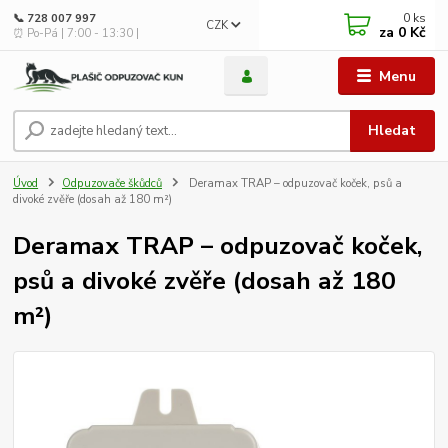
0
ks
📞 728 007 997
CZK
za
0 Kč
⏰ Po-Pá | 7:00 - 13:30 |
Menu
Hledat
Úvod
Odpuzovače škůdců
Deramax TRAP – odpuzovač koček, psů a
divoké zvěře (dosah až 180 m²)
Deramax TRAP – odpuzovač koček,
psů a divoké zvěře (dosah až 180
m²)