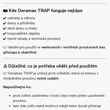
🏡 Kde Deramax TRAP funguje nejlépe
✔️ zahrady a záhony
✔️ dvory a přístřešky
✔️ okolí domu a chaty
✔️ hospodářské objekty
✔️ menší sklady a technické prostory
👉 Ideální pro použití ve
venkovních i vnitřních prostorech bez
přístupu k elektřině
⚠️ Důležité: co je potřeba vědět před použitím
👉 Deramax TRAP je určený proti zvířatům, která se mohou z
chráněného prostoru
volně vzdálit
.
Nepoužívejte ho:
proti zvířeti zavřenému v kotci, kleci nebo jiném uzavřeném
prostoru
tam, kde zvíře nemá možnost odejít mimo dosah přístroje