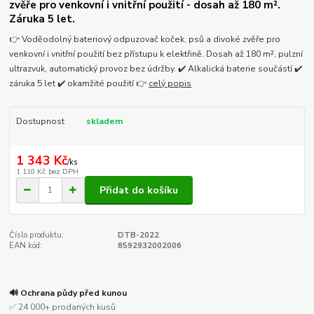
zvěře pro venkovní i vnitřní použití - dosah až 180 m².
Záruka 5 let.
👉 Voděodolný bateriový odpuzovač koček, psů a divoké zvěře pro
venkovní i vnitřní použití bez přístupu k elektřině. Dosah až 180 m², pulzní
ultrazvuk, automatický provoz bez údržby. ✔️ Alkalická baterie součástí ✔️
záruka 5 let ✔️ okamžité použití 👉
celý popis
Dostupnost
skladem
1 343 Kč
/
ks
1 110 Kč
bez DPH
Přidat do košíku
Číslo produktu:
DTB-2022
EAN kód:
8592932002006
🔊 Ochrana půdy před kunou
✅ 24 000+ prodaných kusů