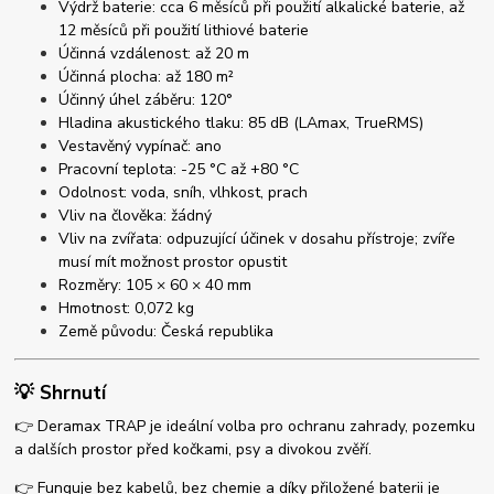
Výdrž baterie: cca 6 měsíců při použití alkalické baterie, až
12 měsíců při použití lithiové baterie
Účinná vzdálenost: až 20 m
Účinná plocha: až 180 m²
Účinný úhel záběru: 120°
Hladina akustického tlaku: 85 dB (LAmax, TrueRMS)
Vestavěný vypínač: ano
Pracovní teplota: -25 °C až +80 °C
Odolnost: voda, sníh, vlhkost, prach
Vliv na člověka: žádný
Vliv na zvířata: odpuzující účinek v dosahu přístroje; zvíře
musí mít možnost prostor opustit
Rozměry: 105 × 60 × 40 mm
Hmotnost: 0,072 kg
Země původu: Česká republika
💡 Shrnutí
👉 Deramax TRAP je ideální volba pro ochranu zahrady, pozemku
a dalších prostor před kočkami, psy a divokou zvěří.
👉 Funguje bez kabelů, bez chemie a díky přiložené baterii je