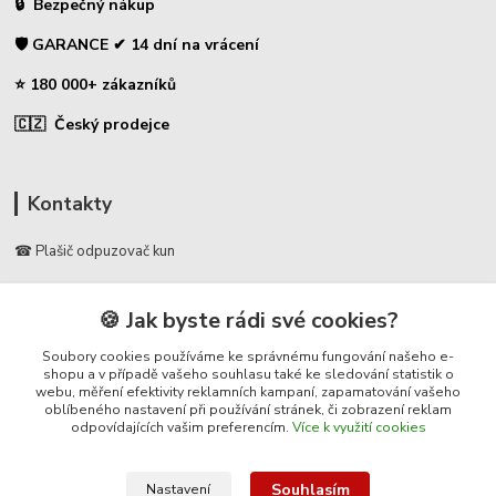
🔒 Bezpečný nákup
🛡️ GARANCE ✔ 14 dní na vrácení
⭐ 180 000+ zákazníků
🇨🇿 Český prodejce
Kontakty
☎ Plašič odpuzovač kun
🛡️ Zákaznická podpora
🍪 Jak byste rádi své cookies?
📞 728 007 997
⏰ Po-Pá | 7:00 - 13:30 |
Soubory cookies používáme ke správnému fungování našeho e-
shopu a v případě vašeho souhlasu také ke sledování statistik o
webu, měření efektivity reklamních kampaní, zapamatování vašeho
info@repulse.cz
oblíbeného nastavení při používání stránek, či zobrazení reklam
odpovídajících vašim preferencím.
Více k využití cookies
Souhlasím
Nastavení