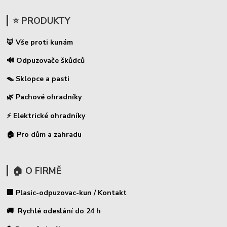
⭐ PRODUKTY
🦊 Vše proti kunám
🔊 Odpuzovače škůdců
🪤 Sklopce a pasti
🌿 Pachové ohradníky
⚡
Elektrické ohradníky
🏠 Pro dům a zahradu
🏠 O FIRMĚ
🏢 Plasic-odpuzovac-kun / Kontakt
🚚 Rychlé odeslání do 24 h