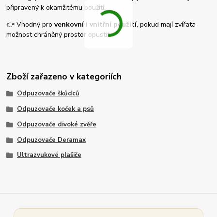
připravený k okamžitému použití.
👉 Vhodný pro
venkovní i vnitřní použití
, pokud mají zvířata
možnost chráněný prostor opustit.
Zboží zařazeno v kategoriích
Odpuzovače škůdců
Odpuzovače koček a psů
Odpuzovače divoké zvěře
Odpuzovače Deramax
Ultrazvukové plašiče