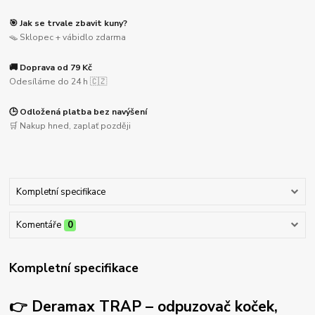
🎯 Jak se trvale zbavit kuny?
🪤 Sklopec + vábidlo zdarma
🚚 Doprava od 79 Kč
Odesíláme do 24 h 🇨🇿
🕒 Odložená platba bez navýšení
🛒 Nakup hned, zaplať později
Kompletní specifikace
Komentáře
0
Kompletní specifikace
👉 Deramax TRAP – odpuzovač koček,