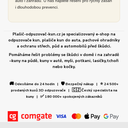
auto i zahradu. U nás najdete řešení pro rychlý zásah
i dlouhodobou prevenci.
Plašič-odpuzovač-kun.cz je specializovaný e-shop na
odpuzovače kun, plašiče kun do auta, pachové ohradníky
a ochranu střech, půd a automobilů před škůdci.
Pomáháme řešit problémy se škůdci v domě i na zahradě
–kuny na půdě, kuny v autě, myši, potkani, lasičky,tchoři
nebo kočky.
🚚
🛡️
⭐
Odesíláme do 24 hodin |
Bezpečný nákup |
24 500+
🇨🇿
prodaných kusů 3D odpuzovače |
Český specialista na
✅
kuny |
180 000+ spokojených zákazníků