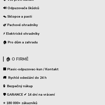
🔊 Odpuzovače škůdců
🪤 Sklopce a pasti
🌿 Pachové ohradníky
⚡
Elektrické ohradníky
🏠 Pro dům a zahradu
🏠 O FIRMĚ
🏢 Plasic-odpuzovac-kun / Kontakt
🚚 Rychlé odeslání do 24 h
🔒 Bezpečný nákup
🛡️ GARANCE ✔ 14 dní na vrácení
⭐ 180 000+ zákazníků