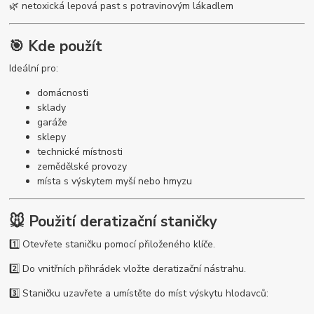
🌿 netoxická lepová past s potravinovým lákadlem
🎯 Kde použít
Ideální pro:
domácnosti
sklady
garáže
sklepy
technické místnosti
zemědělské provozy
místa s výskytem myší nebo hmyzu
🐭 Použití deratizační staničky
1️⃣ Otevřete staničku pomocí přiloženého klíče.
2️⃣ Do vnitřních přihrádek vložte deratizační nástrahu.
3️⃣ Staničku uzavřete a umístěte do míst výskytu hlodavců: