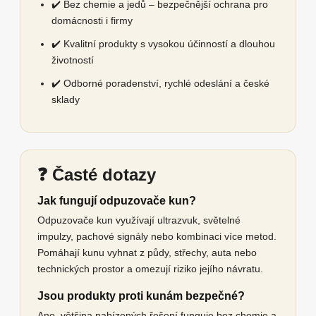
✔️ Bez chemie a jedů – bezpečnější ochrana pro
domácnosti i firmy
✔️ Kvalitní produkty s vysokou účinností a dlouhou
životností
✔️ Odborné poradenství, rychlé odeslání a české
sklady
❓ Časté dotazy
Jak fungují odpuzovače kun?
Odpuzovače kun využívají ultrazvuk, světelné
impulzy, pachové signály nebo kombinaci více metod.
Pomáhají kunu vyhnat z půdy, střechy, auta nebo
technických prostor a omezují riziko jejího návratu.
Jsou produkty proti kunám bezpečné?
Ano, většina nabízených řešení funguje bez chemie a