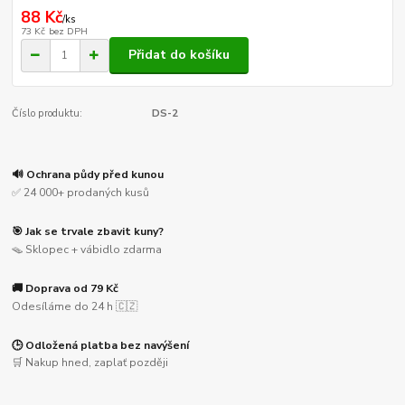
88 Kč
/
ks
73 Kč
bez DPH
Přidat do košíku
Číslo produktu:
DS-2
🔊 Ochrana půdy před kunou
✅ 24 000+ prodaných kusů
🎯 Jak se trvale zbavit kuny?
🪤 Sklopec + vábidlo zdarma
🚚 Doprava od 79 Kč
Odesíláme do 24 h 🇨🇿
🕒 Odložená platba bez navýšení
🛒 Nakup hned, zaplať později