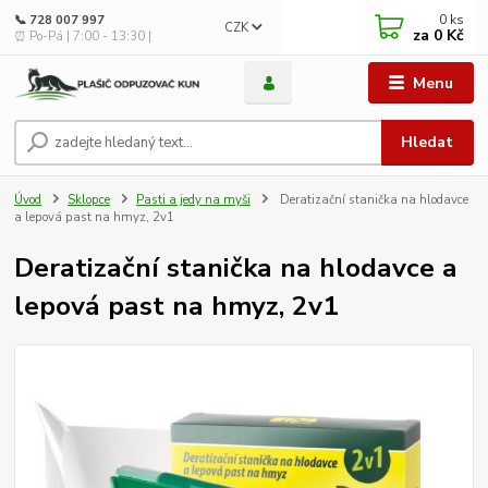
0
ks
📞 728 007 997
CZK
za
0 Kč
⏰ Po-Pá | 7:00 - 13:30 |
Menu
Hledat
Úvod
Sklopce
Pasti a jedy na myši
Deratizační stanička na hlodavce
a lepová past na hmyz, 2v1
Deratizační stanička na hlodavce a
lepová past na hmyz, 2v1