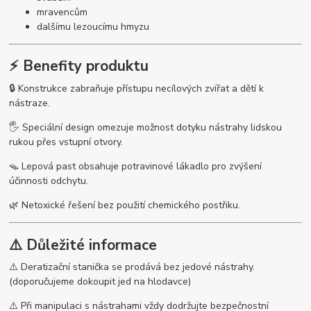
mravencům
dalšímu lezoucímu hmyzu
⚡ Benefity produktu
🔒 Konstrukce zabraňuje přístupu necílových zvířat a dětí k
nástraze.
🖐️ Speciální design omezuje možnost dotyku nástrahy lidskou
rukou přes vstupní otvory.
🪤 Lepová past obsahuje potravinové lákadlo pro zvýšení
účinnosti odchytu.
🌿 Netoxické řešení bez použití chemického postřiku.
⚠️ Důležité informace
⚠️ Deratizační stanička se prodává bez jedové nástrahy.
(doporučujeme dokoupit jed na hlodavce)
⚠️ Při manipulaci s nástrahami vždy dodržujte bezpečnostní