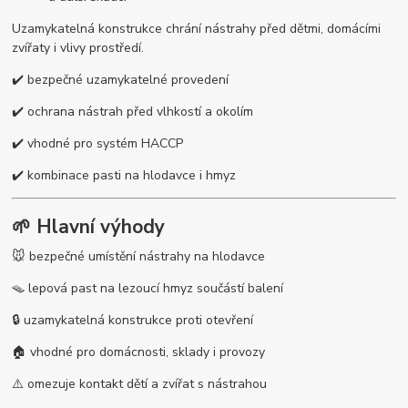
Uzamykatelná konstrukce chrání nástrahy před dětmi, domácími
zvířaty i vlivy prostředí.
✔️ bezpečné uzamykatelné provedení
✔️ ochrana nástrah před vlhkostí a okolím
✔️ vhodné pro systém HACCP
✔️ kombinace pasti na hlodavce i hmyz
🌱 Hlavní výhody
🐭 bezpečné umístění nástrahy na hlodavce
🪤 lepová past na lezoucí hmyz součástí balení
🔒 uzamykatelná konstrukce proti otevření
🏠 vhodné pro domácnosti, sklady i provozy
⚠️ omezuje kontakt dětí a zvířat s nástrahou