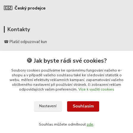
🇨🇿 Český prodejce
Kontakty
☎ Plašič odpuzovač kun
🛡️ Zákaznická podpora
🍪 Jak byste rádi své cookies?
📞 728 007 997
⏰ Po-Pá | 7:00 - 13:30 |
Soubory cookies používáme ke správnému fungování našeho e-
shopu a v případě vašeho souhlasu také ke sledování statistik o
webu, měření efektivity reklamních kampaní, zapamatování vašeho
info@repulse.cz
oblíbeného nastavení při používání stránek, či zobrazení reklam
odpovídajících vašim preferencím.
Více k využití cookies
Souhlasím
Nastavení
© 2025 Plasic-odpuzovac-kun.cz – specializovaný e-shop na plašiče kun
do auta, ultrazvukové odpuzovače kun, pachové ohradníky a ochranu
Souhlas můžete odmítnout
zde
.
půdních prostor před kunami.