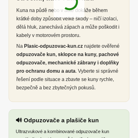
Kuna na půdě nebo v autě dokáže během
krátké doby způsobit velké škody – ničí izolaci,
dělá hluk, zanechává zápach a může poškodit i
kabely v motorovém prostoru.
Na
Plasic-odpuzovac-kun.cz
najdete ověřené
odpuzovače kun, sklopce na kuny, pachové
odpuzovače, mechanické zábrany i doplňky
pro ochranu domu a auta
. Vyberte si správné
řešení podle situace a zbavte se kuny rychle,
bezpečně a bez zbytečných pokusů.
🔊 Odpuzovače a plašiče kun
Ultrazvukové a kombinované odpuzovače kun