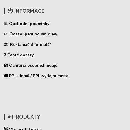
📦 INFORMACE
Obchodní podmínky
📊
↩ Odstoupení od smlouvy
🛠 Reklamační formulář
❓ Časté dotazy
🔐 Ochrana osobních údajů
🚚 PPL-domů / PPL-výdejní místa
⭐ PRODUKTY
🦊 Vše proti kunám