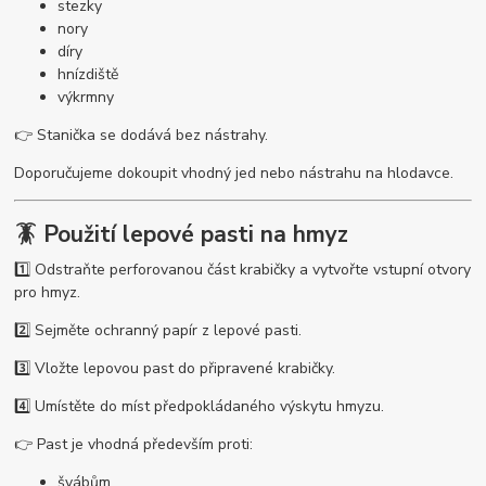
stezky
nory
díry
hnízdiště
výkrmny
👉 Stanička se dodává bez nástrahy.
Doporučujeme dokoupit vhodný jed nebo nástrahu na hlodavce.
🪳 Použití lepové pasti na hmyz
1️⃣ Odstraňte perforovanou část krabičky a vytvořte vstupní otvory
pro hmyz.
2️⃣ Sejměte ochranný papír z lepové pasti.
3️⃣ Vložte lepovou past do připravené krabičky.
4️⃣ Umístěte do míst předpokládaného výskytu hmyzu.
👉 Past je vhodná především proti:
švábům