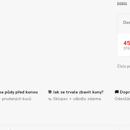
popis
Dos
45
378
Číslo p
na půdy před kunou
🎯 Jak se trvale zbavit kuny?
🚚 Dopr
 prodaných kusů
🪤 Sklopec + vábidlo zdarma
Odesílá