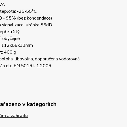
3VA
 teplota: -25-55°C
 0 - 95% (bez kondendace)
 signalizace: sirénka 85dB
epřetržitý
: obyčejné
: 112x86x33mm
: 400 g
poloha: libovolná, doporučená vodorovná
ován dle EN 50194 1:2009
zařazeno v kategoriích
ům a zahradu