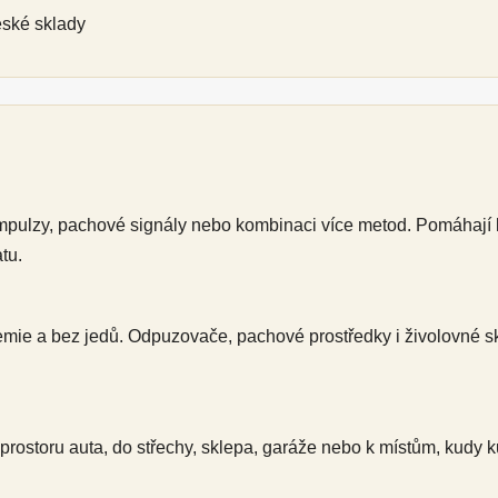
eské sklady
impulzy, pachové signály nebo kombinaci více metod. Pomáhají k
tu.
emie a bez jedů. Odpuzovače, pachové prostředky i živolovné sk
rostoru auta, do střechy, sklepa, garáže nebo k místům, kudy k