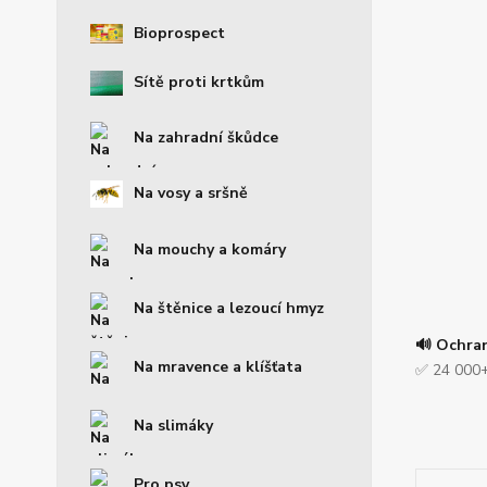
Bioprospect
Sítě proti krtkům
Na zahradní škůdce
Na vosy a sršně
Na mouchy a komáry
Na štěnice a lezoucí hmyz
🔊 Ochra
Na mravence a klíšťata
✅ 24 000+
Na slimáky
Pro psy