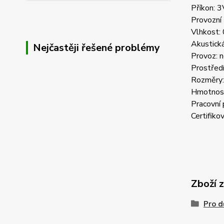
Příkon: 
Provozní
Vlhkost:
Akustická
Nejčastěji řešené problémy
Provoz: n
Prostředí
Rozměry
Hmotnost
Pracovní 
Certifik
Zboží 
Pro d