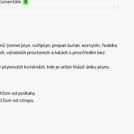
Komentáře
0
 (zemní plyn, svítiplyn, propan butan, acetylén, ředidla,
ch, výrobních prostorech a halách s prostředím bez
v plynových kotelnách, kde je určen hlásič úniku plynu
-90cm od podlahy.
 15cm od stropu.