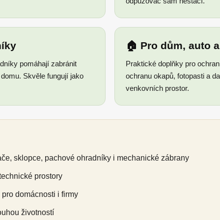
odpuzovač sám nestačí.
íky
🏠 Pro dům, auto 
dníky pomáhají zabránit
Praktické doplňky pro ochran
í domu. Skvěle fungují jako
ochranu okapů, fotopasti a d
venkovních prostor.
ače, sklopce, pachové ohradníky i mechanické zábrany
 technické prostory
pro domácnosti i firmy
ouhou životností