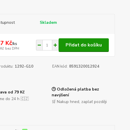
tupnost
Skladem
7 Kč
/
ks
Přidat do košíku
 Kč
bez DPH
roduktu:
1292-G10
EAN kód:
8591320012924
🕒 Odložená platba bez
ava od 79 Kč
navýšení
me do 24 h 🇨🇿
🛒 Nakup hned, zaplať později