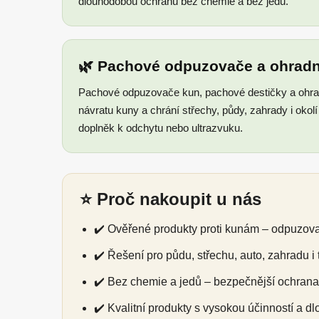
dlouhodobou ochranu bez chemie a bez jedů.
🌿 Pachové odpuzovače a ohradn
Pachové odpuzovače kun, pachové destičky a ohra
návratu kuny a chrání střechy, půdy, zahrady i okol
doplněk k odchytu nebo ultrazvuku.
⭐ Proč nakoupit u nás
✔️ Ověřené produkty proti kunám – odpuzov
✔️ Řešení pro půdu, střechu, auto, zahradu i
✔️ Bez chemie a jedů – bezpečnější ochrana 
✔️ Kvalitní produkty s vysokou účinností a dl