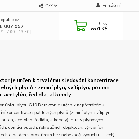
Přihlášení
CZK
repulse.cz
0
ks
28 007 997
za
0 Kč
á | 7:00 - 13:30 |
tor je určen k trvalému sledování koncentrace
telných plynů - zemní plyn, svítiplyn, propan
, acetylén, ředidla, alkoholy.
or úniku plynu G10 Detektor je určen k nepřetržitému
ání koncentrace spalitelných plynů (zemní plyn, svítiplyn,
butan, acetylén, ředidla, alkoholy). A to v plynových
ách, domácnostech, rekreačních objektech, výrobních
rech a halách s prostředím bez nebezpečí výbuchu.T...
celý