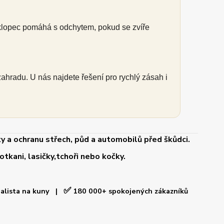
klopec pomáhá s odchytem, pokud se zvíře
zahradu. U nás najdete řešení pro rychlý zásah i
y a ochranu střech, půd a automobilů před škůdci.
tkani, lasičky,tchoři nebo kočky.
✅
ialista na kuny |
180 000+ spokojených zákazníků