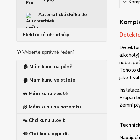
Kompl
Automatická dvířka do
kurníku
Komple
Detekto
Elektrické ohradníky
Detektor 
🎯 Vyberte správné řešení
alkoholy)
nebezpeč
🏠 Mám kunu na půdě
Tohoto de
jako trva
🏚️ Mám kunu ve střeše
Instalace
🚗 Mám kunu v autě
Propan bu
Zemní ply
🌿 Mám kunu na pozemku
🪤 Chci kunu ulovit
Technic
🔊 Chci kunu vypudit
Napájecí