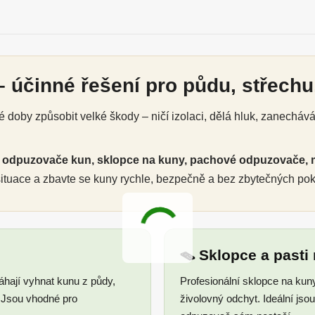
 účinné řešení pro půdu, střechu,
doby způsobit velké škody – ničí izolaci, dělá hluk, zanecháv
é
odpuzovače kun, sklopce na kuny, pachové odpuzovače, 
 situace a zbavte se kuny rychle, bezpečně a bez zbytečných po
🪤 Sklopce a pasti
ají vyhnat kunu z půdy,
Profesionální sklopce na kun
. Jsou vhodné pro
živolovný odchyt. Ideální js