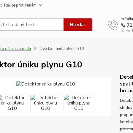
👉 Rádce proti kunám
info@
Hledat
📞 7
⏰ Po-P
ro dům a zahradu
Detektor úniku plynu G10
ktor úniku plynu G10
Detek
spali
butan
Detekt
sledov
propan 
koteln
prosto