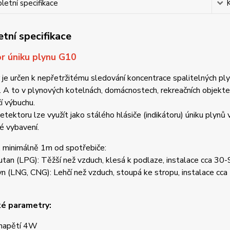
etní specifikace
tní specifikace
r úniku plynu G10
je určen k nepřetržitému sledování koncentrace spalitelných plynů
. A to v plynových kotelnách, domácnostech, rekreačních objekte
í výbuchu.
tektoru lze využít jako stálého hlásiče (indikátoru) úniku plynů 
lé vybavení.
, minimálně 1m od spotřebiče:
tan (LPG): Těžší než vzduch, klesá k podlaze, instalace cca 30
n (LNG, CNG): Lehčí než vzduch, stoupá ke stropu, instalace cca
ké parametry:
 napětí 4W