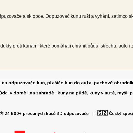
puzovače a sklopce. Odpuzovač kunu ruší a vyhání, zatímco s
kty proti kunám, které pomáhají chránit půdu, střechu, auto i 
 na odpuzovače kun, plašiče kun do auta, pachové ohradník
i v domě i na zahradě –kuny na půdě, kuny v autě, myši, po
⭐
🇨🇿
24 500+ prodaných kusů 3D odpuzovače |
Český spec