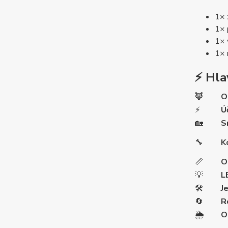
1× 
1× 
1× 
1× 
⚡ Hla
🦊
O
⚡
Ú
🏡
S
🔧
K
📏
O
💡
L
🛠️
J
🔄
R
🌦️
O