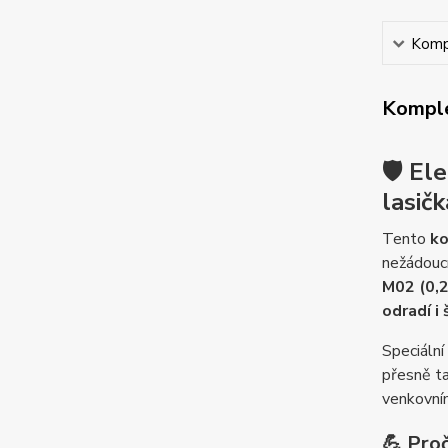
Kompl
Komple
🛡️
Ele
lasičk
Tento
ko
nežádoucí
M02 (0,2 
odradí i 
Speciální
přesně ta
venkovním
💪 Proč