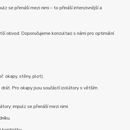
lz se přenáší mezi nimi – to přináší intenzivnější a
větší obvod. Doporučujeme konzultaci s námi pro optimální
. okapy, stěny, plot).
drát. Pro okapy jsou součástí izolátory s větším
tory; impulz se přenáší mezi nimi.
dníku.
 kontrolky.