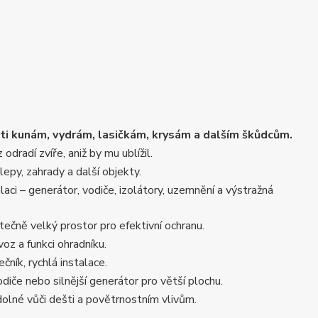
oti kunám, vydrám, lasičkám, krysám a dalším škůdcům.
dradí zvíře, aniž by mu ublížil.
lepy, zahrady a další objekty.
aci – generátor, vodiče, izolátory, uzemnění a výstražná
ečně velký prostor pro efektivní ochranu.
voz a funkci ohradníku.
čník, rychlá instalace.
diče nebo silnější generátor pro větší plochu.
dolné vůči dešti a povětrnostním vlivům.