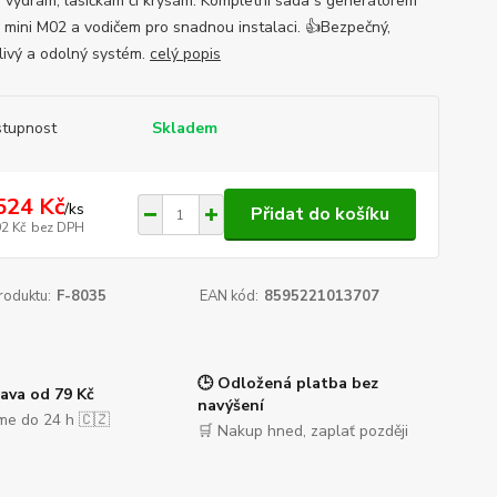
 vydrám, lasičkám či krysám. Kompletní sada s generátorem
 mini M02 a vodičem pro snadnou instalaci. 👍Bezpečný,
livý a odolný systém.
celý popis
tupnost
Skladem
524 Kč
/
ks
Přidat do košíku
92 Kč
bez DPH
roduktu:
F-8035
EAN kód:
8595221013707
🕒 Odložená platba bez
ava od 79 Kč
navýšení
me do 24 h 🇨🇿
🛒 Nakup hned, zaplať později