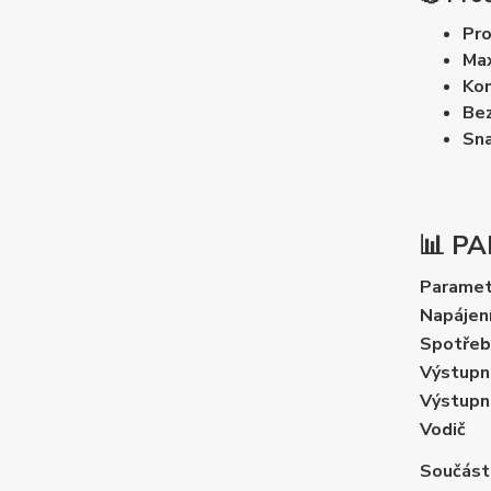
Pro
Max
Ko
Bez
Sna
📊 P
Paramet
Napájen
Spotřeb
Výstupn
Výstupní
Vodič
Součást