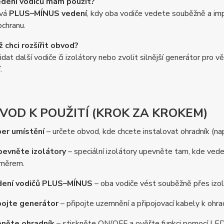
edení vodičů mám použít?
ívá
PLUS–MÍNUS vedení
, kdy oba vodiče vedete souběžně a impu
ochranu.
ž chci rozšířit obvod?
dat další vodiče či izolátory nebo zvolit silnější generátor pro 
.
NÁVOD K POUŽITÍ (KROK ZA KROKEM)
er umístění
– určete obvod, kde chcete instalovat ohradník (např
pevněte izolátory
– speciální izolátory upevněte tam, kde vede 
měrem.
dení vodičů PLUS–MÍNUS
– oba vodiče vést souběžně přes izolá
ojte generátor
– připojte uzemnění a připojovací kabely k ohra
něte ohradník
– stiskněte ON/OFF a ověřte funkci pomocí LED