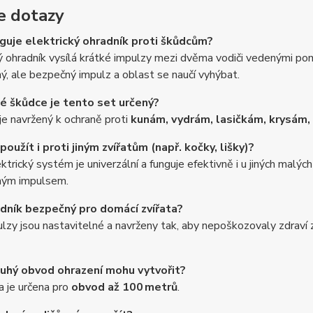
e dotazy
nguje elektrický ohradník proti škůdcům?
ý ohradník vysílá krátké impulzy mezi dvěma vodiči vedenými pom
ý, ale bezpečný impulz a oblast se naučí vyhýbat.
ké škůdce je tento set určený?
je navržený k ochraně proti
kunám, vydrám, lasičkám, krysám
 použít i proti jiným zvířatům (např. kočky, lišky)?
ktrický systém je univerzální a funguje efektivně i u jiných malých 
ným impulsem.
adník bezpečný pro domácí zvířata?
lzy jsou nastavitelné a navrženy tak, aby nepoškozovaly zdraví z
ouhý obvod ohrazení mohu vytvořit?
 je určena pro
obvod až 100 metrů
.