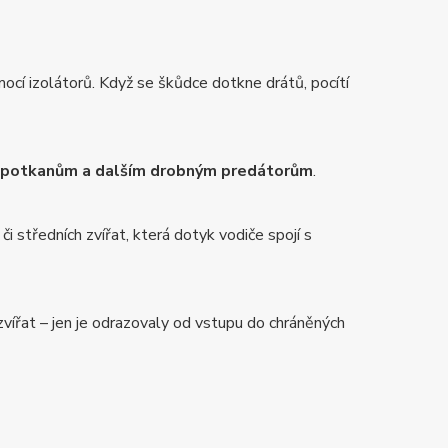
ocí izolátorů. Když se škůdce dotkne drátů, pocítí
, potkanům a dalším drobným predátorům
.
či středních zvířat, která dotyk vodiče spojí s
vířat – jen je odrazovaly od vstupu do chráněných