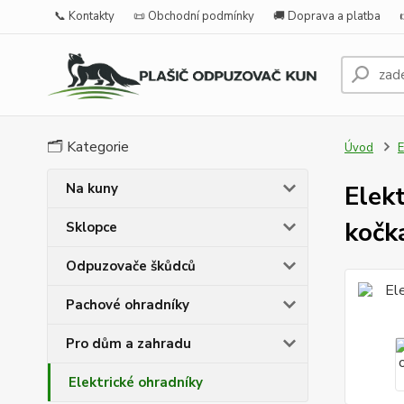
📞 Kontakty
📜 Obchodní podmínky
🚚 Doprava a platba
🗂️ Kategorie
Úvod
E
Na kuny
Elek
kočka
Sklopce
Odpuzovače škůdců
Pachové ohradníky
Pro dům a zahradu
Elektrické ohradníky