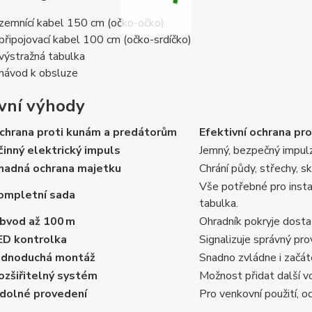
zemnící kabel 150 cm (očko-očko)
připojovací kabel 100 cm (očko-srdíčko)
výstražná tabulka
návod k obsluze
vní výhody
chrana proti kunám a predátorům
Efektivní ochrana pr
činný elektrický impuls
Jemný, bezpečný impulz o
nadná ochrana majetku
Chrání půdy, střechy, sk
Vše potřebné pro instal
ompletní sada
tabulka.
bvod až 100 m
Ohradník pokryje dostat
ED kontrolka
Signalizuje správný pro
ednoduchá montáž
Snadno zvládne i začáte
ozšiřitelný systém
Možnost přidat další vo
dolné provedení
Pro venkovní použití, o