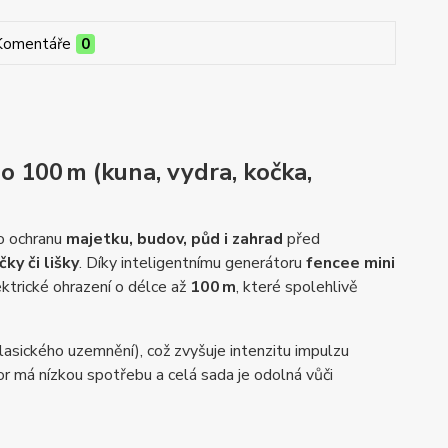
Komentáře
0
o 100 m (kuna, vydra, kočka,
ro ochranu
majetku, budov, půd i zahrad
před
čky či lišky
. Díky inteligentnímu generátoru
fencee mini
ktrické ohrazení o délce až
100 m
, které spolehlivě
lasického uzemnění), což zvyšuje intenzitu impulzu
or má nízkou spotřebu a celá sada je odolná vůči