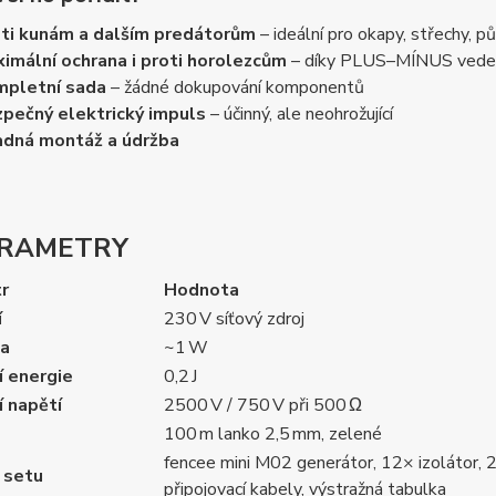
ti kunám a dalším predátorům
– ideální pro okapy, střechy, p
imální ochrana i proti horolezcům
– díky PLUS–MÍNUS vede
mpletní sada
– žádné dokupování komponentů
pečný elektrický impuls
– účinný, ale neohrožující
dná montáž a údržba
ARAMETRY
r
Hodnota
í
230 V síťový zdroj
a
~1 W
í energie
0,2 J
 napětí
2500 V / 750 V při 500 Ω
100 m lanko 2,5 mm, zelené
fencee mini M02 generátor, 12× izolátor,
 setu
připojovací kabely, výstražná tabulka