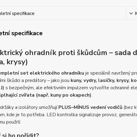
etní specifikace
tní specifikace
ktrický ohradník proti škůdcům – sada d
a, krysy)
mpletní set elektrického ohradníku
je speciálně navržený p
mi škůdci a predátory – jako jsou
kuny, vydry, lasičky, krysy, ko
J)
s bezpečným, ale efektivním impulzem vytvoříte ochranné ele
šplhající zvířata (např. kuny po okapech)
.
 držáky a izolátory umožňují
PLUS–MÍNUS vedení vodičů
(bez k
m, kde je to potřeba. LED kontrolka signalizuje provoz, generát
u použití.
 si ho pořídit?