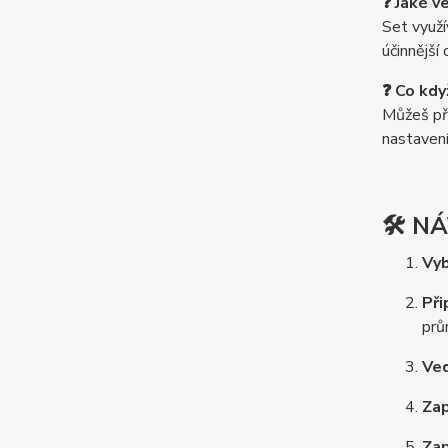
❓ Jaké v
Set využ
účinnější 
❓ Co kdy
Můžeš při
nastavení
🛠️ 
Vyb
Při
prů
Ve
Zap
Zap