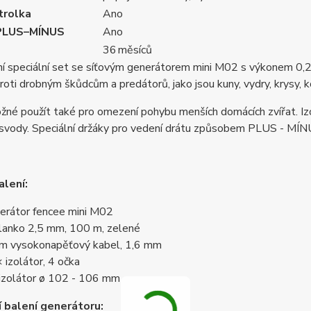
trolka
Ano
 PLUS–MÍNUS
Ano
36 měsíců
 speciální set se síťovým generátorem mini M02 s výkonem 0,2 J
roti drobným škůdcům a predátorů, jako jsou kuny, vydry, krysy, k
žné použít také pro omezení pohybu menších domácích zvířat. Iz
svody. Speciální držáky pro vedení drátu způsobem PLUS - MÍNU
lení:
erátor fencee mini M02
lanko 2,5 mm, 100 m, zelené
m vysokonapěťový kabel, 1,6 mm
 izolátor, 4 očka
izolátor ø 102 - 106 mm
 balení generátoru: