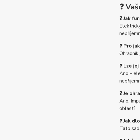
❓ Vaš
❓ Jak fu
Elektrick
nepříjemn
❓ Pro ja
Ohradník 
❓ Lze jej
Ano – ele
nepříjem
❓ Je ohr
Ano. Impu
oblastí.
❓ Jak dl
Tato sada