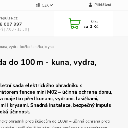
Přihlášení
CZK
repulse.cz
0
ks
28 007 997
za
0 Kč
á | 7:00 - 13:30 |
una, vydra, kočka, lasička, krysa
da do 100 m - kuna, vydra,
etní sada elektrického ohradníku s
átorem fencee mini M02 – účinná ochrana domu,
a majetku před kunami, vydrami, lasičkami,
mi i krysami. Snadná instalace, bezpečný impuls
oká účinnost.
rický ohradník proti škůdcům do 100 m – účinná ochrana proti