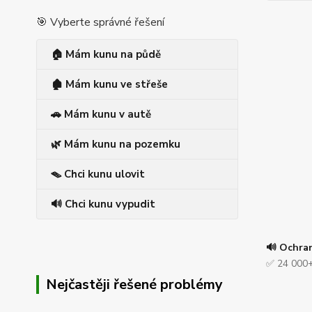
🎯 Vyberte správné řešení
🏠 Mám kunu na půdě
🏚️ Mám kunu ve střeše
🚗 Mám kunu v autě
🌿 Mám kunu na pozemku
🪤 Chci kunu ulovit
🔊 Chci kunu vypudit
🔊 Ochra
✅ 24 000+
Nejčastěji řešené problémy