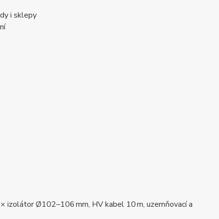
ůdy i sklepy
ní
 2× izolátor Ø102–106 mm, HV kabel 10 m, uzemňovací a