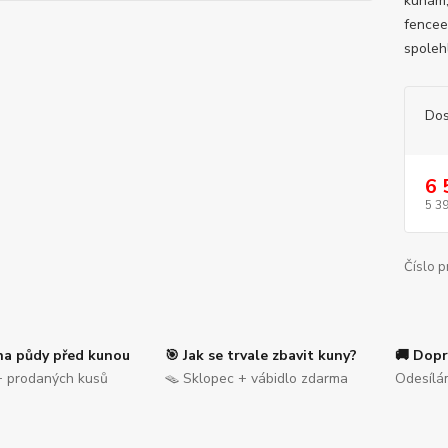
kunám,
fencee
spoleh
Dos
6 
5 3
Číslo p
na půdy před kunou
🎯 Jak se trvale zbavit kuny?
🚚 Dopr
 prodaných kusů
🪤 Sklopec + vábidlo zdarma
Odesílá