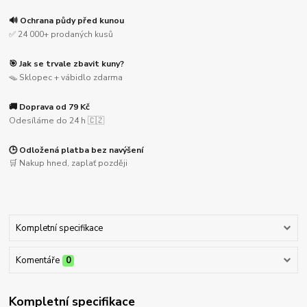
🔊 Ochrana půdy před kunou
✅ 24 000+ prodaných kusů
🎯 Jak se trvale zbavit kuny?
🪤 Sklopec + vábidlo zdarma
🚚 Doprava od 79 Kč
Odesíláme do 24 h 🇨🇿
🕒 Odložená platba bez navýšení
🛒 Nakup hned, zaplať později
Kompletní specifikace
Komentáře
0
Kompletní specifikace