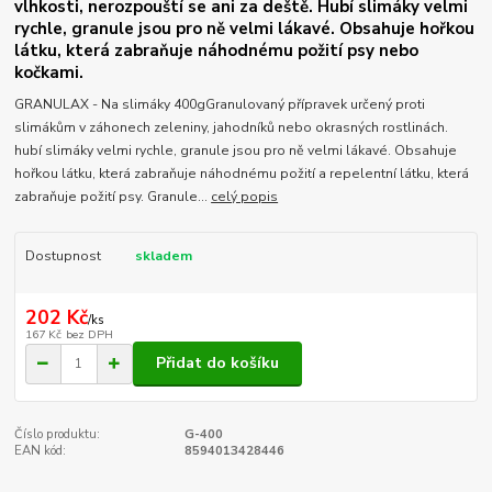
vlhkosti, nerozpouští se ani za deště. Hubí slimáky velmi
rychle, granule jsou pro ně velmi lákavé. Obsahuje hořkou
látku, která zabraňuje náhodnému požití psy nebo
kočkami.
GRANULAX - Na slimáky 400gGranulovaný přípravek určený proti
slimákům v záhonech zeleniny, jahodníků nebo okrasných rostlinách.
hubí slimáky velmi rychle, granule jsou pro ně velmi lákavé. Obsahuje
hořkou látku, která zabraňuje náhodnému požití a repelentní látku, která
zabraňuje požití psy. Granule...
celý popis
Dostupnost
skladem
202 Kč
/
ks
167 Kč
bez DPH
Přidat do košíku
Číslo produktu:
G-400
EAN kód:
8594013428446