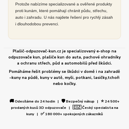
Protože nabízíme specializované a ověřené produkty
proti kunám, které pomáhají chránit půdu, střechu,
auto i zahradu. U nás najdete řešení pro rychlý zásah
i dlouhodobou prevenci.
Plašič-odpuzovač-kun.cz je specializovaný e-shop na
odpuzovače kun, plašiče kun do auta, pachové ohradníky
a ochranu střech, půd a automobilů před škůdci.
Pomáháme řešit problémy se škůdci v domě i na zahradě
–kuny na půdě, kuny v autě, myši, potkani, lasičky,tchoři
nebo kočky.
🚚
🛡️
⭐
Odesíláme do 24 hodin |
Bezpečný nákup |
24 500+
🇨🇿
prodaných kusů 3D odpuzovače |
Český specialista na
✅
kuny |
180 000+ spokojených zákazníků