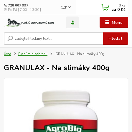
0
ks
📞 728 007 997
CZK
za
0 Kč
⏰ Po-Pá | 7:00 - 13:30 |
Menu
Hledat
Úvod
Pro dům a zahradu
GRANULAX - Na slimáky 400g
GRANULAX - Na slimáky 400g