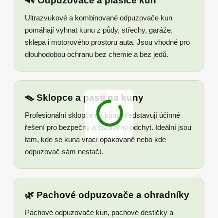
🔊 Odpuzovače a plašiče kun
Ultrazvukové a kombinované odpuzovače kun
pomáhají vyhnat kunu z půdy, střechy, garáže,
sklepa i motorového prostoru auta. Jsou vhodné pro
dlouhodobou ochranu bez chemie a bez jedů.
🪤 Sklopce a pasti na kuny
Profesionální sklopce na kuny představují účinné
řešení pro bezpečný a živolovný odchyt. Ideální jsou
tam, kde se kuna vrací opakovaně nebo kde
odpuzovač sám nestačí.
🌿 Pachové odpuzovače a ohradníky
Pachové odpuzovače kun, pachové destičky a