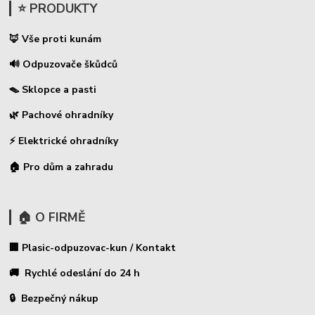
⭐ PRODUKTY
🦊 Vše proti kunám
🔊 Odpuzovače škůdců
🪤 Sklopce a pasti
🌿 Pachové ohradníky
⚡
Elektrické ohradníky
🏠 Pro dům a zahradu
🏠 O FIRMĚ
🏢 Plasic-odpuzovac-kun / Kontakt
🚚 Rychlé odeslání do 24 h
🔒 Bezpečný nákup