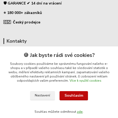
🛡️ GARANCE ✔ 14 dní na vrácení
⭐ 180 000+ zákazníků
🇨🇿 Český prodejce
Kontakty
☎ Plašič odpuzovač kun
🍪 Jak byste rádi své cookies?
Soubory cookies používáme ke správnému fungování našeho e-
🛡️ Zákaznická podpora
shopu a v případě vašeho souhlasu také ke sledování statistik o
📞 728 007 997
webu, měření efektivity reklamních kampaní, zapamatování vašeho
⏰ Po-Pá | 7:00 - 13:30 |
oblíbeného nastavení při používání stránek, či zobrazení reklam
odpovídajících vašim preferencím.
Více k využití cookies
info@repulse.cz
Souhlasím
Nastavení
Souhlas můžete odmítnout
zde
.
© 2025 Plasic-odpuzovac-kun.cz – specializovaný e-shop na plašiče kun