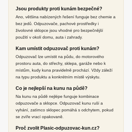
Jsou produkty proti kunám bezpečné?
Ano, většina nabízených řešení funguje bez chemie a
bez jedů. Odpuzovače, pachové prostředky i
živolovné sklopce jsou vhodné pro bezpečnější
použití v okolí domu, auta i zahrady.
Kam umístit odpuzovač proti kunám?
Odpuzovač lze umístit na půdu, do motorového
prostoru auta, do střechy, sklepa, garáže nebo k
místům, kudy kuna pravidelně prochází. Vždy záleží
na typu produktu a konkrétním místě výskytu.
Co je nejlepší na kunu na půdě?
Na kunu na půdě nejlépe funguje kombinace
odpuzovače a sklopce. Odpuzovač kunu ruší a
vyhání, zatímco sklopec pomáhá s odchytem, pokud
se zvíře vrací opakovaně.
Proč zvolit Plasic-odpuzovac-kun.cz?