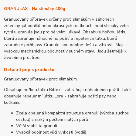
GRANULAX - Na slimáky 400g
Granulovaný přípravek určený proti slimákům v záhonech
zeleniny, jahodníků nebo okrasných rostlinách. hubí slimáky velmi
rychle, granule jsou pro ně velmi lákavé. Obsahuje hořkou látku,
která zabraňuje náhodnému požití a repelentní látku, která
zabraňuje požití psy. Granule jsou odolné dešti a vlhkosti. Mají
vysokou mechanickou odolnost v suchém stavu. Jsou šetrnější k
životnímu prostředí.
Detailní popis produktu
Granulovaný přípravek proti slimákům.
Obsahuje hořkou látku Bitrex - zabraňuje náhodnému požití. Také
obsahuje repelentní látku Lore - zabraňuje požití psy nebo
kočkami.
Zcela obalená kompaktní struktura granulí (výroba suchou
cestou) s nízkým počtem malých pórů
Větší stabilita granulí
Vysoká odolnost vůči vlhkosti (vodě)