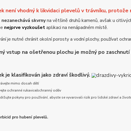
ek není vhodný k likvidaci plevelů v trávníku, protože 
k
nezanechává skvrny
na většině druhů kamenů, avšak u citlivýc
je
nejprve vyzkoušet
aplikaci na nenápadném místě.
vání je nutné chránit okolní porosty a vodní plochy, používat oc
ý vstup na ošetřenou plochu je možný po zaschnutí 
k je klasifikován jako zdraví škodlivý.
ávejte mimo dosah dětí
ejte ochranné rukavice/ochranný oděv
žujte pokyny pro používání, abyste se vyvarovali rizik pro lidské zdraví a život
rbicid pro hubení plevelů.