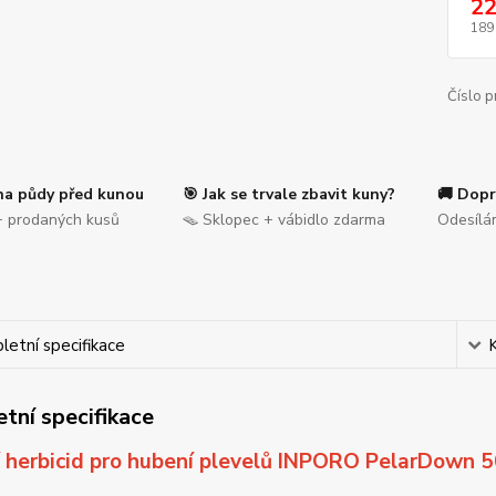
22
189
Číslo p
na půdy před kunou
🎯 Jak se trvale zbavit kuny?
🚚 Dopr
 prodaných kusů
🪤 Sklopec + vábidlo zdarma
Odesílá
etní specifikace
tní specifikace
í herbicid pro hubení plevelů INPORO PelarDown 5