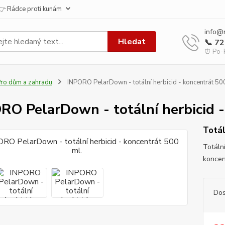
👉 Rádce proti kunám
info@
Hledat
📞 7
⏰ Po-P
ro dům a zahradu
INPORO PelarDown - totální herbicid - koncentrát 50
RO PelarDown - totální herbicid -
Totál
Totáln
koncen
Dos