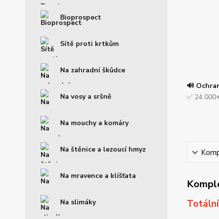
Bioprospect
Sítě proti krtkům
Na zahradní škůdce
🔊 Ochra
Na vosy a sršně
✅ 24 000+
Na mouchy a komáry
Na štěnice a lezoucí hmyz
Kompl
Na mravence a klíšťata
Komple
Na slimáky
Totáln