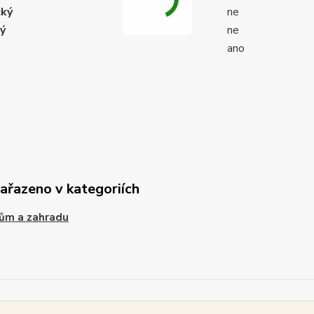
cký
ne
ý
ne
ano
zařazeno v kategoriích
ům a zahradu