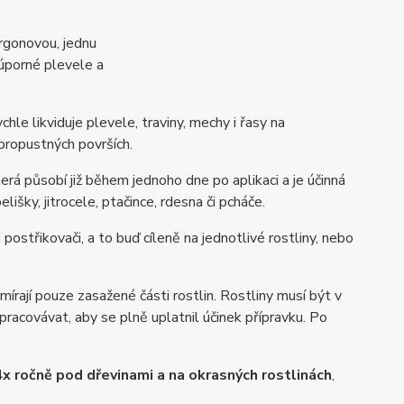
rgonovou, jednu
 úporné plevele a
chle likviduje plevele, traviny, mechy i řasy na
propustných površích.
terá působí již během jednoho dne po aplikaci a je účinná
šky, jitrocele, ptačince, rdesna či pcháče.
ostřikovači, a to buď cíleně na jednotlivé rostliny, nebo
írají pouze zasažené části rostlin. Rostliny musí být v
acovávat, aby se plně uplatnil účinek přípravku. Po
4x ročně pod dřevinami a na okrasných rostlinách
,