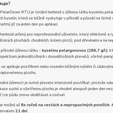
kuje?
larDown RTU je totální herbicid s účinnou látku kyselinu pela
h kyselin, která se běžně vyskytuje v přírodě a působí na četné
patrný již za jeden den po aplikaci.
 herbicid určený pro neprofesionální uživatele, který efektivně a ry
ských plochách, chodnících, kolem plotů, pod dřevinami a na ne
přírodní účinnou látku –
kyselinu pelargonovou (186,7 g/l)
, k
 spektrum jednoděložných i dvouděložných plevelů, včetně pampeli
 se aplikuje postřikem nebo rosením běžnými ručními či zádovými p
zaplevelenou plochu.
ální účinnost je nutné plevele intenzivně postříkat, protože odum
kace suché a ošetřenou plochu je vhodné alespoň jeden den nezpr
ě lze půdu znovu obdělávat a osévat.
 je možná až
8x ročně na cestách a nepropustných površích
,
ntervalem
21 dní
.