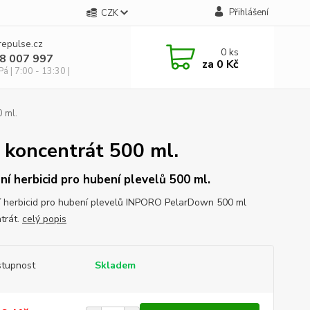
Přihlášení
CZK
repulse.cz
0
ks
28 007 997
za
0 Kč
á | 7:00 - 13:30 |
0 ml.
 koncentrát 500 ml.
ní herbicid pro hubení plevelů 500 ml.
í herbicid pro hubení plevelů INPORO PelarDown 500 ml
trát.
celý popis
tupnost
Skladem