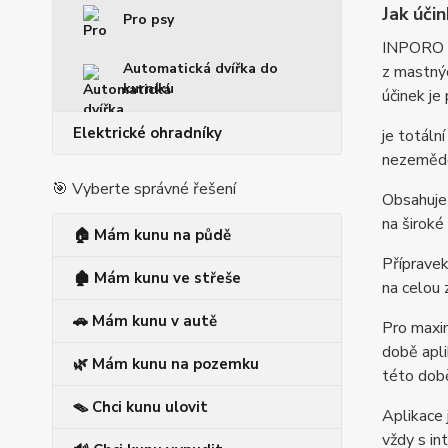
Jak účin
Pro psy
INPORO Pe
Automatická dvířka do
z mastnýc
kurníku
účinek je 
Elektrické ohradníky
je totální
nezeměděl
🎯 Vyberte správné řešení
Obsahuje 
na široké
🏠 Mám kunu na půdě
Přípravek
🏚️ Mám kunu ve střeše
na celou 
🚗 Mám kunu v autě
Pro maxim
době apli
🌿 Mám kunu na pozemku
této dob
🪤 Chci kunu ulovit
Aplikace
vždy s i