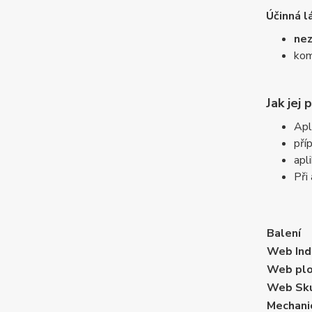
Účinná l
nez
kom
Jak jej 
Apl
pří
apl
Při
Balení
Web Indi
Web plo
Web Sku
Mechani