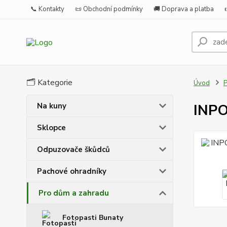
📞 Kontakty
📜 Obchodní podmínky
🚚 Doprava a platba
🗂️ Kategorie
Úvod
P
Na kuny
INPO
Sklopce
Odpuzovače škůdců
Pachové ohradníky
Pro dům a zahradu
Fotopasti Bunaty