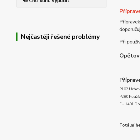
🔊 Chci kunu vypudit
Příprav
Příprave
doporuču
Nejčastěji řešené problémy
Při použí
Opětovn
Příprave
P102 Uchov
P280 Použív
EUH401 Dodr
Totální he