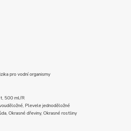
rizika pro vodní organismy
t, 500 ml/R
vouděložné, Plevele jednoděložné
a, Okrasné dřeviny, Okrasné rostliny