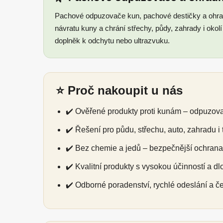
Pachové odpuzovače kun, pachové destičky a ohra
návratu kuny a chrání střechy, půdy, zahrady i okol
doplněk k odchytu nebo ultrazvuku.
⭐ Proč nakoupit u nás
✔️ Ověřené produkty proti kunám – odpuzov
✔️ Řešení pro půdu, střechu, auto, zahradu i
✔️ Bez chemie a jedů – bezpečnější ochrana 
✔️ Kvalitní produkty s vysokou účinností a dl
✔️ Odborné poradenství, rychlé odeslání a č