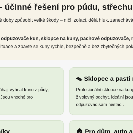
 účinné řešení pro půdu, střechu,
doby způsobit velké škody – ničí izolaci, dělá hluk, zanecháv
é
odpuzovače kun, sklopce na kuny, pachové odpuzovače, 
 situace a zbavte se kuny rychle, bezpečně a bez zbytečných po
🪤 Sklopce a pasti
ají vyhnat kunu z půdy,
Profesionální sklopce na kun
. Jsou vhodné pro
živolovný odchyt. Ideální js
odpuzovač sám nestačí.
íky
🏠 Pro dům, auto 