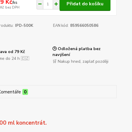
9 Kč
/
ks
Přidat do košíku
 Kč
bez DPH
roduktu:
IPD-500K
EAN kód:
859566050586
🕒 Odložená platba bez
ava od 79 Kč
navýšení
me do 24 h 🇨🇿
🛒 Nakup hned, zaplať později
Komentáře
0
00 ml koncentrát.