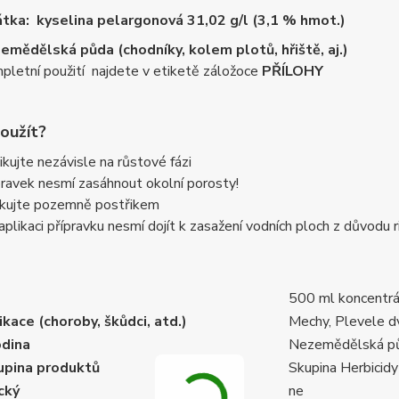
átka: kyselina pelargonová 31,02 g/l (3,1 % hmot.)
emědělská půda (chodníky, kolem plotů, hřiště, aj.)
pletní použití najdete v etiketě záložoce
PŘÍLOHY
použít?
ikujte nezávisle na růstové fázi
pravek nesmí zasáhnout okolní porosty!
ikujte pozemně postřikem
 aplikaci přípravku nesmí dojít k zasažení vodních ploch z důvodu 
500 ml koncentrá
kace (choroby, škůdci, atd.)
Mechy, Plevele d
dina
Nezemědělská půd
pina produktů
Skupina Herbicidy
cký
ne