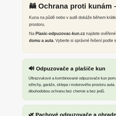
🦝 Ochrana proti kunám –
Kuna na půdě nebo v autě dokáže během krátké 
prostoru.
Na
Plasic-odpuzovac-kun.cz
najdete ověřen
domu a auta
. Vyberte si správné řešení podle
🔊 Odpuzovače a plašiče kun
Ultrazvukové a kombinované odpuzovače kun pomáh
střechy, garáže, sklepa i motorového prostoru auta
dlouhodobou ochranu bez chemie a bez jedů.
🌿 Pachové odpuzovače a ohradn