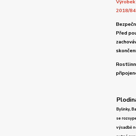
Výrobek 
2018/84
Bezpečn
Před pou
zachováv
skončení
Rostlinn
připojen
Plodina
Bylinky,
Ba
se rozsype
výsadbě ne