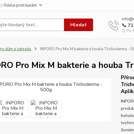
👉 Rádce proti kunám
info@
Hledat
📞 7
⏰ Po-P
ro dům a zahradu
INPORO Pro Mix M bakterie a houba Trichoderma - 
RO Pro Mix M bakterie a houba T
Příro
Trich
Aplik
INPORO
produk
bohato
tvořen
živném 