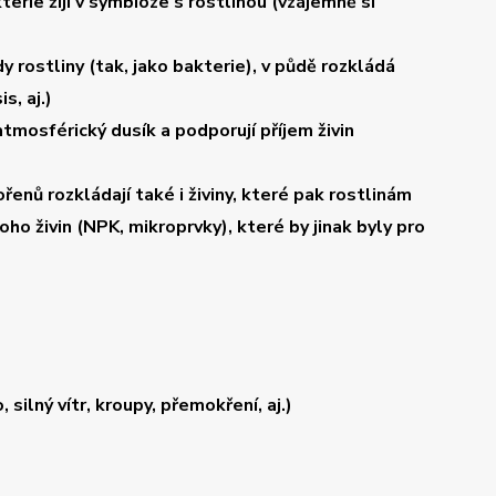
rie žijí v symbióze s rostlinou (vzájemně si
 rostliny (tak, jako bakterie), v půdě rozkládá
s, aj.)
atmosférický dusík
a
podporují příjem živin
ořenů rozkládají také i živiny, které pak rostlinám
ho živin (NPK, mikroprvky), které by jinak byly pro
silný vítr, kroupy, přemokření, aj.)