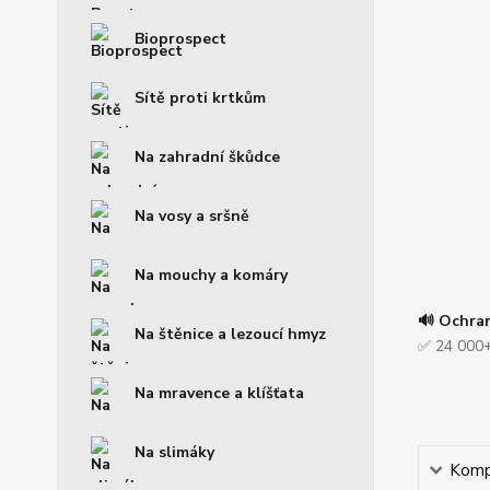
Bioprospect
Sítě proti krtkům
Na zahradní škůdce
Na vosy a sršně
Na mouchy a komáry
🔊 Ochra
Na štěnice a lezoucí hmyz
✅ 24 000+
Na mravence a klíšťata
Na slimáky
Kompl