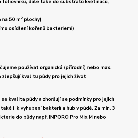
o fóliovníku, dále také do substrátů květináčů,
2
a na 50 m
plochy)
ímu osídlení kořenů bakteriemi)
ručujeme
používat organická (přírodní) nebo max.
zlepšují kvalitu půdy pro jejich život
se kvalita půdy a zhoršují se podmínky pro jejich
aké i k vyhubení bakterií a hub v půdě. Za min. 3
kterie do půdy např.
INPORO Pro Mix M
nebo