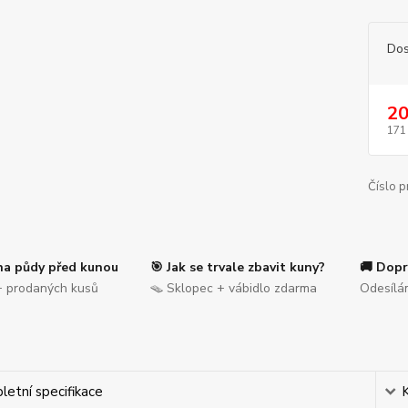
Dos
20
171
Číslo p
na půdy před kunou
🎯 Jak se trvale zbavit kuny?
🚚 Dopr
 prodaných kusů
🪤 Sklopec + vábidlo zdarma
Odesílá
etní specifikace