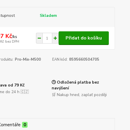
tupnost
Skladem
7 Kč
/
ks
Přidat do košíku
 Kč
bez DPH
roduktu:
Pro-Mix-M500
EAN kód:
8595660504705
🕒 Odložená platba bez
ava od 79 Kč
navýšení
me do 24 h 🇨🇿
🛒 Nakup hned, zaplať později
Komentáře
0