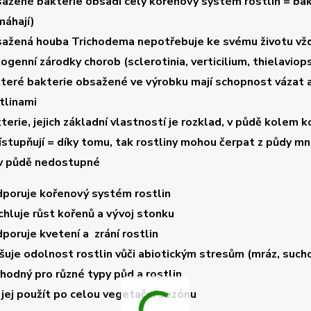
ažené bakterie obsadí celý kořenový systém rostlin = bakte
áhají)
sažená
houba Trichodema
nepotřebuje ke svému životu vždy
ogenní zárodky chorob (sclerotinia, verticilium, thielaviopsi
teré bakterie obsažené ve výrobku mají
schopnost vázat 
tlinami
terie, jejich základní vlastností je rozklad, v půdě kolem k
ístupňují =
díky tomu, tak rostliny mohou čerpat z půdy mno
v půdě nedostupné
dporuje
kořenový systém rostlin
chluje
růst kořenů a vývoj stonku
dporuje
kvetení a zrání rostlin
šuje odolnost rostlin vůči abiotickým stresům (mráz, sucho, 
vhodný pro různé typy půd a rostlin
 jej použít po celou vegetační sezónu