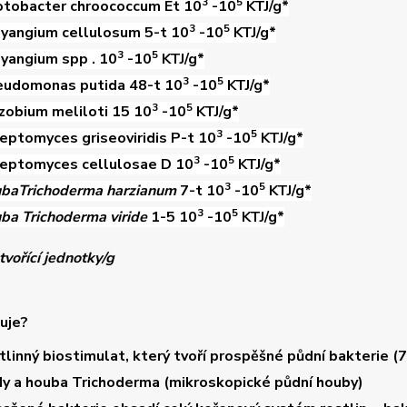
3
5
otobacter chroococcum
Et 10
-10
KTJ/g*
3
5
yangium cellulosum
5-t 10
-10
KTJ/g*
3
5
lyangium spp
. 10
-10
KTJ/g*
3
5
eudomonas putida
48-t 10
-10
KTJ/g*
3
5
zobium meliloti
15 10
-10
KTJ/g*
3
5
eptomyces griseoviridis
P-t 10
-10
KTJ/g*
3
5
eptomyces cellulosae
D 10
-10
KTJ/g*
3
5
uba
Trichoderma harzianum
7-t 10
-10
KTJ/g*
3
5
ba Trichoderma viride
1-5 10
-10
KTJ/g*
tvořící jednotky/g
kuje?
tlinný biostimulat
, který tvoří prospěšné
půdní bakterie
(7
dy a
houba Trichoderma
(mikroskopické půdní houby)