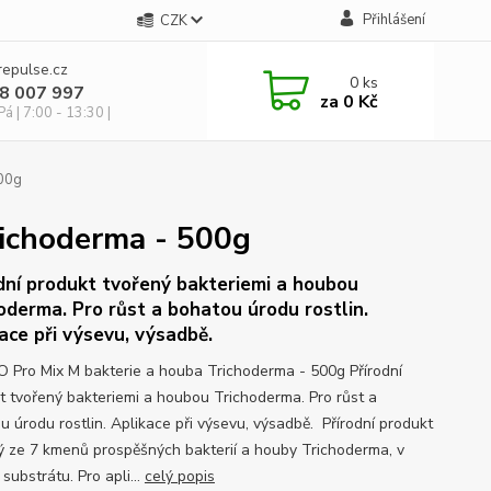
Přihlášení
CZK
repulse.cz
0
ks
28 007 997
za
0 Kč
á | 7:00 - 13:30 |
500g
richoderma - 500g
dní produkt tvořený bakteriemi a houbou
oderma. Pro růst a bohatou úrodu rostlin.
ace při výsevu, výsadbě.
 Pro Mix M bakterie a houba Trichoderma - 500g Přírodní
t tvořený bakteriemi a houbou Trichoderma. Pro růst a
u úrodu rostlin. Aplikace při výsevu, výsadbě. Přírodní produkt
ý ze 7 kmenů prospěšných bakterií a houby Trichoderma, v
substrátu. Pro apli...
celý popis