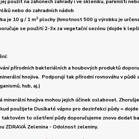
 jej použít na záhonech zahrady i ve skleníku, pařeništi neb
hlíků nebo do zahradních nádob
2
ka je 10 g / 1 m
plochy
(hmotnost 500 g výrobku je určen
oručuje se použití
2-3x za vegetační sezónu
(dojde k lepš
ní:
ívání přírodních bakteriálních a houbových produktů dopo
inerální hnojiva. Podporují tak přírodní rovnováhu v půdě a 
ganismů, hub, aj.)
 minerální hnojiva mohou jejich účinek oslabovat. Zhorušje 
okud použijete Dusíkaté vápno pro dezinfekci půdy = dojde t
 taktovém to ošetření půdy doporučujeme znovu dodat ba
ou
ZDRAVÁ Zelenina - Odolnost zeleniny.