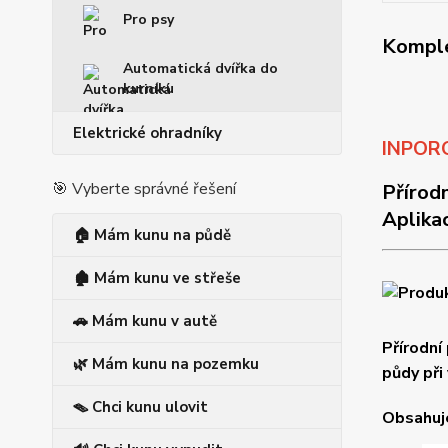
Pro psy
Komple
Automatická dvířka do
kurníku
Elektrické ohradníky
INPORO
🎯 Vyberte správné řešení
Přírod
Aplika
🏠 Mám kunu na půdě
🏚️ Mám kunu ve střeše
🚗 Mám kunu v autě
Přírodní
🌿 Mám kunu na pozemku
půdy při
🪤 Chci kunu ulovit
Obsahuje