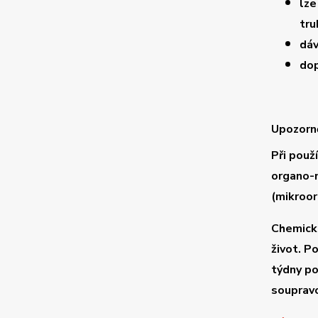
lze
tru
dáv
dop
Upozorně
Při použ
organo-m
(mikroor
Chemická
život. P
týdny po
souprav