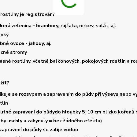
 rostliny je registrován?
kerá zelenina
- brambory, rajčata, mrkev, salát, aj.
inky
bné ovoce - jahody, aj.
ocné stromy
asné rostliny,
včetně balkónových, pokojových rostlin a ros
užít?
ikuje se
rozsypem a zapravením do půdy
při výsevu nebo 
tlin
nutné zapravení do půdy
do hloubky 5-10 cm
blízko kořenů 
by uschly a zahynuly = bez žádného efektu)
zapravení do půdy se zalije vodou