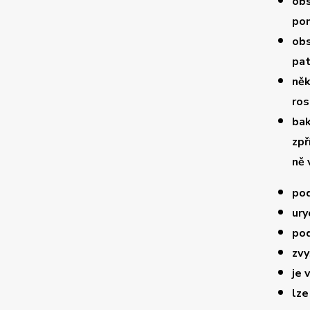
obs
pom
ob
pat
něk
ros
bak
zpř
ně 
po
ury
po
zvy
je 
lze