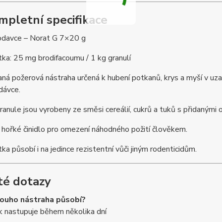
mpletní specifikace
lodavce – Norat G 7×20 g
tka: 25 mg brodifacoumu / 1 kg granulí
ná požerová nástraha určená k hubení potkanů, krys a myší v uzavř
 dávce.
anule jsou vyrobeny ze směsi cereálií, cukrů a tuků s přidanými oc
hořké činidlo pro omezení náhodného požití člověkem.
tka působí i na jedince rezistentní vůči jiným rodenticidům.
té dotazy
louho nástraha působí?
k nastupuje během několika dní