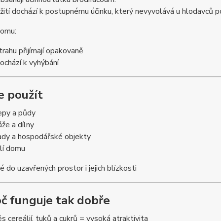
ití dochází k postupnému účinku, který nevyvolává u hlodavců p
tomu:
trahu přijímají opakovaně
ochází k vyhýbání
e použít
epy a půdy
áže a dílny
ady a hospodářské objekty
lí domu
 do uzavřených prostor i jejich blízkosti
oč funguje tak dobře
s cereálií, tuků a cukrů = vysoká atraktivita