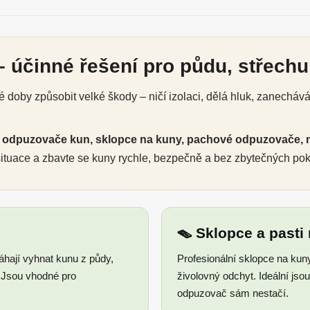
 účinné řešení pro půdu, střechu,
doby způsobit velké škody – ničí izolaci, dělá hluk, zanecháv
é
odpuzovače kun, sklopce na kuny, pachové odpuzovače, 
 situace a zbavte se kuny rychle, bezpečně a bez zbytečných po
🪤 Sklopce a pasti
ají vyhnat kunu z půdy,
Profesionální sklopce na kun
. Jsou vhodné pro
živolovný odchyt. Ideální js
odpuzovač sám nestačí.