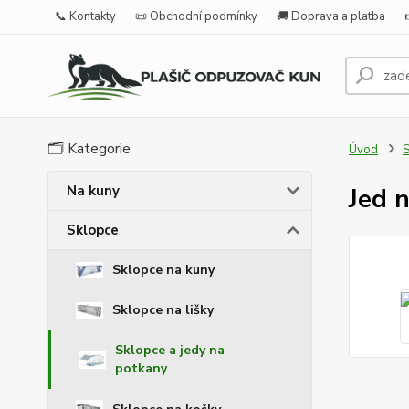
📞 Kontakty
📜 Obchodní podmínky
🚚 Doprava a platba
🗂️ Kategorie
Úvod
S
Na kuny
Jed 
Sklopce
Sklopce na kuny
Sklopce na lišky
Sklopce a jedy na
potkany