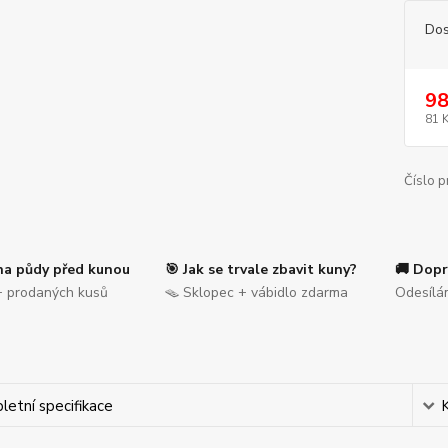
Dos
98
81 
Číslo p
na půdy před kunou
🎯 Jak se trvale zbavit kuny?
🚚 Dopr
 prodaných kusů
🪤 Sklopec + vábidlo zdarma
Odesílá
etní specifikace