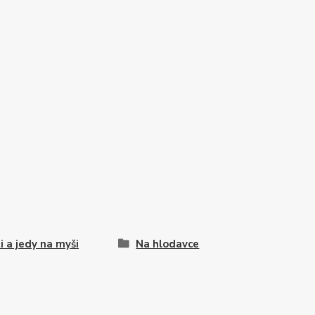
i a jedy na myši
Na hlodavce