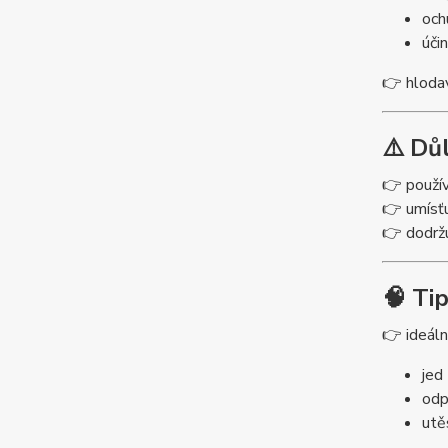
och
úči
👉 hlodav
⚠️ Dů
👉 použív
👉 umísťu
👉 dodržu
🧠 Ti
👉 ideáln
jed
odp
utě