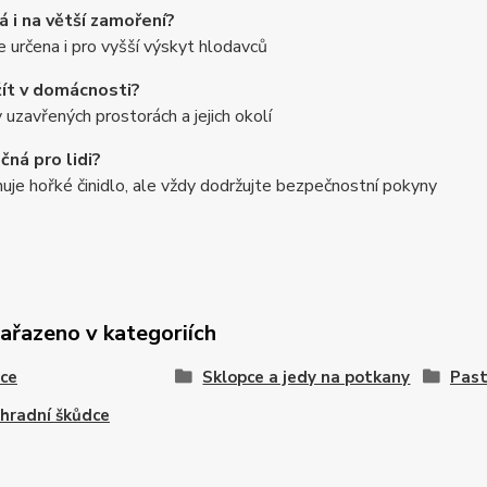
á i na větší zamoření?
e určena i pro vyšší výskyt hlodavců
ít v domácnosti?
 uzavřených prostorách a jejich okolí
čná pro lidi?
je hořké činidlo, ale vždy dodržujte bezpečnostní pokyny
zařazeno v kategoriích
ce
Sklopce a jedy na potkany
Past
hradní škůdce