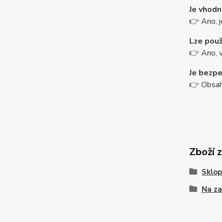
Je vhodn
👉 Ano, j
Lze použ
👉 Ano, v
Je bezpe
👉 Obsahu
Zboží 
Sklop
Na za