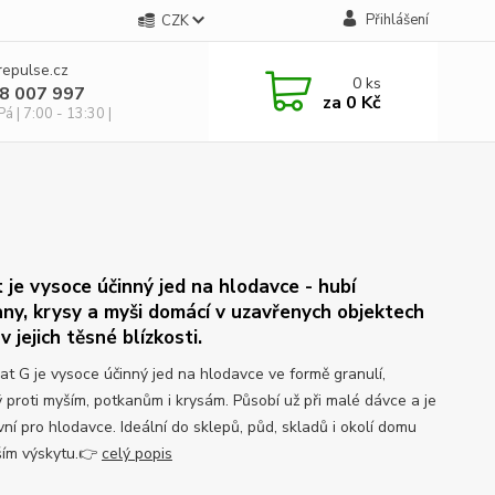
Přihlášení
CZK
repulse.cz
0
ks
28 007 997
za
0 Kč
á | 7:00 - 13:30 |
 je vysoce účinný jed na hlodavce - hubí
ny, krysy a myši domácí v uzavřenych objektech
v jejich těsné blízkosti.
at G je vysoce účinný jed na hlodavce ve formě granulí,
 proti myším, potkanům i krysám. Působí už při malé dávce a je
vní pro hlodavce. Ideální do sklepů, půd, skladů i okolí domu
tším výskytu.👉
celý popis