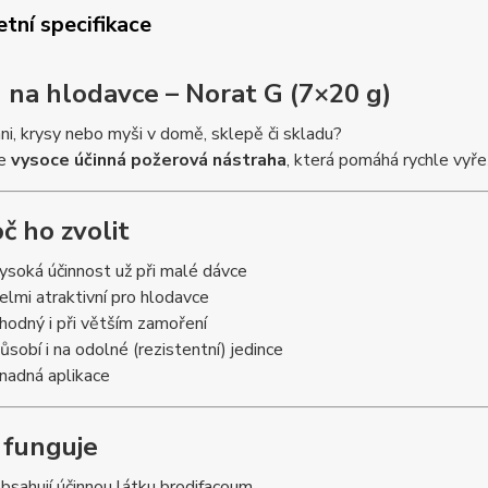
tní specifikace
d na hlodavce – Norat G (7×20 g)
i, krysy nebo myši v domě, sklepě či skladu?
je
vysoce účinná požerová nástraha
, která pomáhá rychle vyře
č ho zvolit
ysoká účinnost už při malé dávce
elmi atraktivní pro hlodavce
hodný i při větším zamoření
ůsobí i na odolné (rezistentní) jedince
nadná aplikace
k funguje
bsahují účinnou látku brodifacoum.