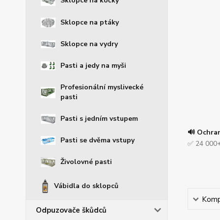
Sklopce na kočky
Sklopce na ptáky
Sklopce na vydry
Pasti a jedy na myši
Profesionální myslivecké
pasti
Pasti s jedním vstupem
🔊 Ochra
Pasti se dvěma vstupy
✅ 24 000+
Živolovné pasti
Vábidla do sklopců
Kompl
Odpuzovače škůdců