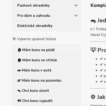
Komple
Pachové ohradníky
Pro dům a zahradu
🐀 Je
Elektrické ohradníky
👉 Potkan
Norat G 
🎯 Vyberte správné řešení
💡 Pro
🏠 Mám kunu na půdě
✔ v
🏚️ Mám kunu ve střeše
✔ v
✔ v
🚗 Mám kunu v autě
✔ p
🌿 Mám kunu na pozemku
✔ s
🪤 Chci kunu ulovit
⚙️ Ja
🔊 Chci kunu vypudit
Granule o