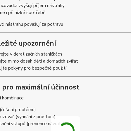
ucovadla zvyšují příjem nástrahy
nné i při nízké spotřebě
ci nástrahu považují za potravu
ležité upozornění
ejte v deratizačních staničkách
jte mimo dosah dětí a domácích zvířat
jte pokyny pro bezpečné použití
p pro maximální účinnost
í kombinace:
 (řešení problému)
uzovač (vyhnání z prostoru)
snění vstupů (prevence návratu)