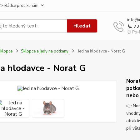
👉 Rádce proti kunám
info@
Hledat
📞 7
⏰ Po-P
klopce
Sklopce a jedy na potkany
Jed na hlodavce - Norat G
na hlodavce - Norat G
Norat
potka
nebo 
👉 Nor
vhodný
atrakti
při vě