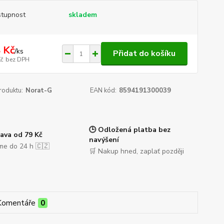
tupnost
skladem
 Kč
/
ks
Přidat do košíku
Kč
bez DPH
roduktu:
Norat-G
EAN kód:
8594191300039
🕒 Odložená platba bez
ava od 79 Kč
navýšení
me do 24 h 🇨🇿
🛒 Nakup hned, zaplať později
Komentáře
0