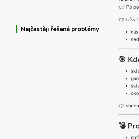
👉 Po pož
👉 Díky 
Nejčastěji řešené problémy
nás
ned
🎯 Kd
skl
gar
skl
oko
👉 vhodné
💣 Pr
smě