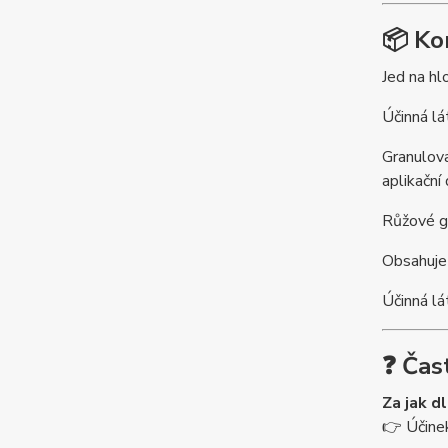
📦 Ko
Jed na h
Účinná lá
Granulova
aplikační
Růžové gr
Obsahuje 
Účinná lá
❓ Čas
Za jak d
👉 Účine