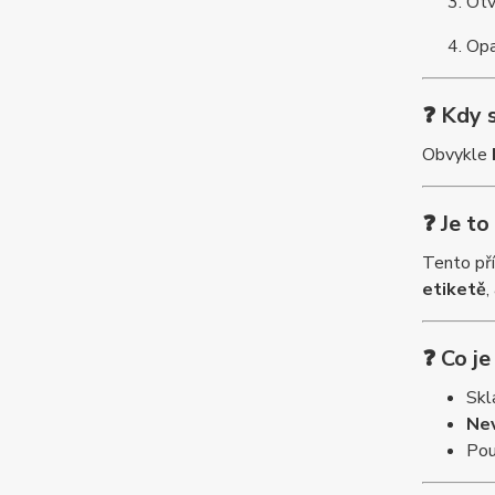
Otv
Opa
❓ Kdy s
Obvykle
❓ Je to
Tento pří
etiketě
,
❓ Co je
Skl
Nev
Pou