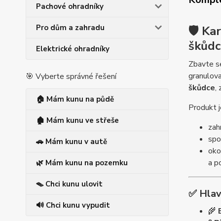
Pachové ohradníky
Pro dům a zahradu
🛡️ K
škůdc
Elektrické ohradníky
Zbavte 
granulova
🎯 Vyberte správné řešení
škůdce
,
🏠 Mám kunu na půdě
Produkt j
🏚️ Mám kunu ve střeše
zah
spo
🚗 Mám kunu v autě
oko
a 
🌿 Mám kunu na pozemku
🪤 Chci kunu ulovit
✅ Hlav
🔊 Chci kunu vypudit
🌾