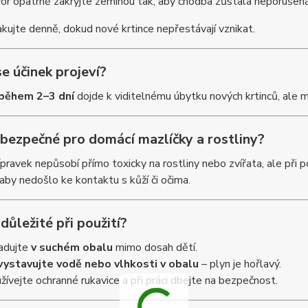
or opatrně zakryjte zeminou tak, aby chodba zůstala neporušená
kujte denně, dokud nové krtince nepřestávají vznikat.
e účinek projeví?
během 2–3 dní
dojde k viditelnému úbytku nových krtinců, ale m
 bezpečné pro domácí mazlíčky a rostliny?
pravek nepůsobí přímo toxicky na rostliny nebo zvířata, ale při 
 aby nedošlo ke kontaktu s kůží či očima.
 důležité při použití?
adujte
v suchém obalu
mimo dosah dětí.
ystavujte vodě nebo vlhkosti v obalu
– plyn je hořlavý.
žívejte ochranné rukavice a při práci dbejte na bezpečnost.