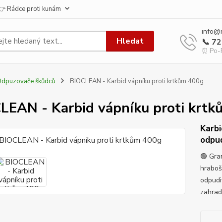
👉 Rádce proti kunám
info@
Hledat
📞 7
⏰ Po-P
dpuzovače škůdců
BIOCLEAN - Karbid vápníku proti krtkům 400g
LEAN - Karbid vápníku proti krt
Karbi
odpud
🟢 Gra
hrabošů
odpudi
zahrad