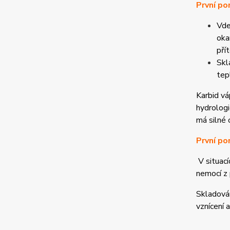
První po
Vde
oka
pří
Skl
tep
Karbid vá
hydrologi
má silné 
První po
V situací
nemocí z
Skladován
vznícení 