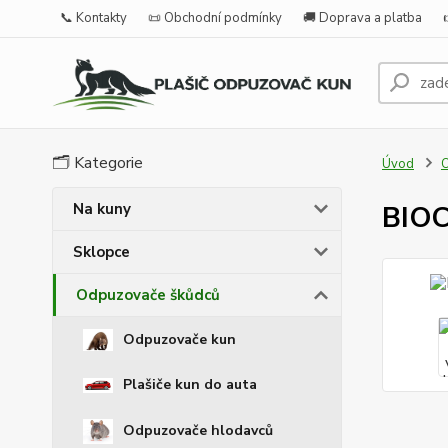
📞 Kontakty
📜 Obchodní podmínky
🚚 Doprava a platba
🗂️ Kategorie
Úvod
O
Na kuny
BIOC
Sklopce
Odpuzovače škůdců
Odpuzovače kun
Plašiče kun do auta
Odpuzovače hlodavců