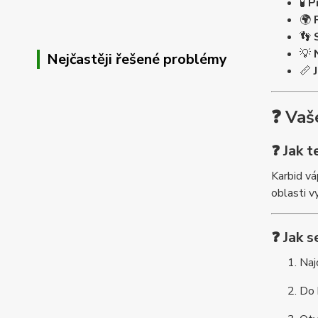
🧪
P
🌍
👣
💡
Nejčastěji řešené problémy
📏
❓ Vaš
❓ Jak t
Karbid vá
oblasti vy
❓ Jak s
Na
Do 