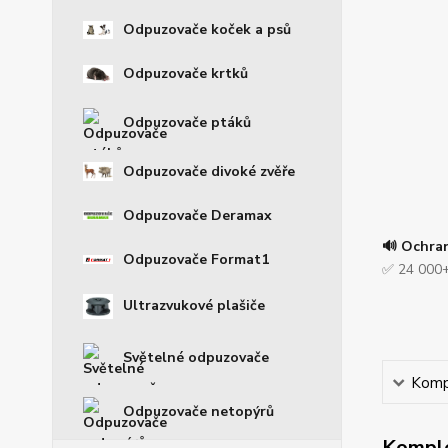
Odpuzovače koček a psů
Odpuzovače krtků
Odpuzovače ptáků
Odpuzovače divoké zvěře
Odpuzovače Deramax
🔊 Ochra
Odpuzovače Format1
✅ 24 000+
Ultrazvukové plašiče
Světelné odpuzovače
Kompl
Odpuzovače netopýrů
Komple