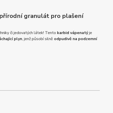
přírodní granulát pro plašení
hniky či jedovatých látek! Tento
karbid vápenatý
je
chající plyn
, jenž působí silně
odpudivě na podzemní