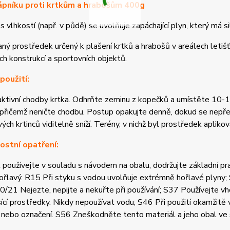
ápníku proti krtkům a hrabošům 400g
 s vlhkostí (např. v půdě) se uvolňuje zapáchající plyn, který má s
ný prostředek určený k plašení krtků a hrabošů v areálech letišť,
ch konstrukcí a sportovních objektů.
použití:
ktivní chodby krtka. Odhrňte zeminu z kopečků a umístěte 10-1
přičemž neničte chodbu. Postup opakujte denně, dokud se nepřes
ých krtinců viditelně sníží. Terény, v nichž byl prostředek aplik
stní opatření:
 používejte v souladu s návodem na obalu, dodržujte základní pr
řlavý. R15 Při styku s vodou uvolňuje extrémně hořlavé plyny;
0/21 Nejezte, nepijte a nekuřte při používání; S37 Používejte v
ící prostředky. Nikdy nepoužívat vodu; S46 Při použití okamžitě
l nebo označení. S56 Zneškodněte tento materiál a jeho obal v