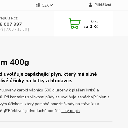
Přihlášení
CZK
repulse.cz
0
ks
28 007 997
za
0 Kč
á | 7:00 - 13:30 |
kům 400g
d uvolňuje zapáchající plyn, který má silné
ivé účinky na krtky a hlodavce.
nulovaný karbid vápníku 500 g určený k plašení krtků a
. Při kontaktu s vlhkostí půdy se uvolňuje zapáchající plyn s
vým účinkem, který pomáhá omezit škody na trávníku a
ě. 🌾Efektivní, jednoduché použití.
celý popis