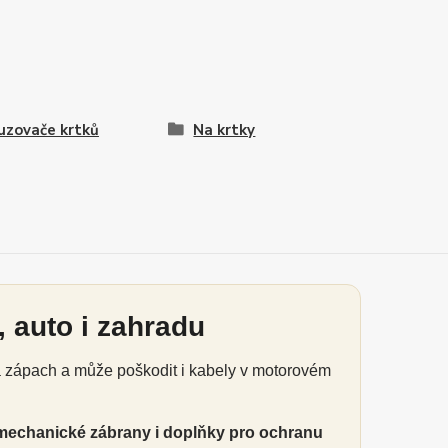
zovače krtků
Na krtky
 auto i zahradu
á zápach a může poškodit i kabely v motorovém
mechanické zábrany i doplňky pro ochranu