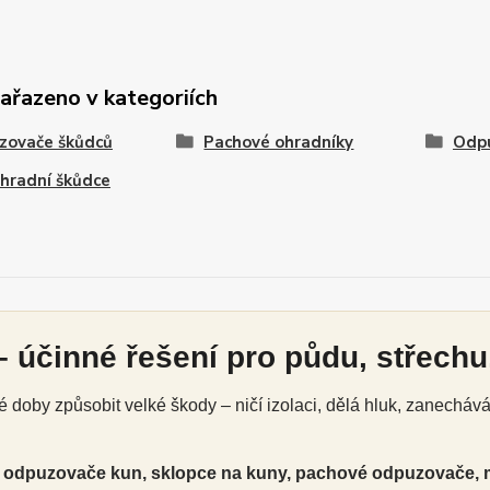
zařazeno v kategoriích
zovače škůdců
Pachové ohradníky
Odpu
hradní škůdce
 účinné řešení pro půdu, střechu,
doby způsobit velké škody – ničí izolaci, dělá hluk, zanecháv
é
odpuzovače kun, sklopce na kuny, pachové odpuzovače, 