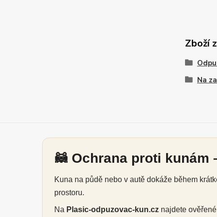
Zboží 
Odpu
Na za
🦝 Ochrana proti kunám –
Kuna na půdě nebo v autě dokáže během krátké 
prostoru.
Na
Plasic-odpuzovac-kun.cz
najdete ověřen