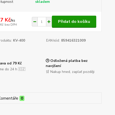
tupnost
skladem
7 Kč
/
ks
Přidat do košíku
 Kč
bez DPH
roduktu:
KV-400
EAN kód:
859416321009
🕒 Odložená platba bez
ava od 79 Kč
navýšení
me do 24 h 🇨🇿
🛒 Nakup hned, zaplať později
Komentáře
0