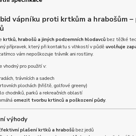
arbid vápníku proti krtkům a hrabošům – 
ů
se
krtků, hrabošů a jiných podzemních hlodavců
bez těžké tec
ný přípravek, který při kontaktu s vlhkostí v půdě
uvolňuje zapá
 zatímco vám nepoškozuje trávník ani rostliny.
e vhodný pro použití v:
radách, trávnících a sadech
rtovních plochách (hřiště, golfové greeny)
lo chodníků, parků a rekreačních oblastí
pomáhá
omezit tvorbu krtinců a poškození půdy
.
ní výhody
Efektivní plašení krtků a hrabošů
bez jedů