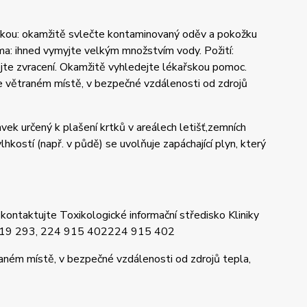
žkou: okamžitě svlečte kontaminovaný oděv a pokožku
a: ihned vymyjte velkým množstvím vody. Požití:
jte zvracení. Okamžitě vyhledejte lékařskou pomoc.
ře větraném místě, v bezpečné vzdálenosti od zdrojů
ek určený k plašení krtků v areálech letišť,zemních
vlhkostí (např. v půdě) se uvolňuje zapáchající plyn, který
 kontaktujte Toxikologické informační středisko Kliniky
24 919 293, 224 915 402224 915 402
raném místě, v bezpečné vzdálenosti od zdrojů tepla,