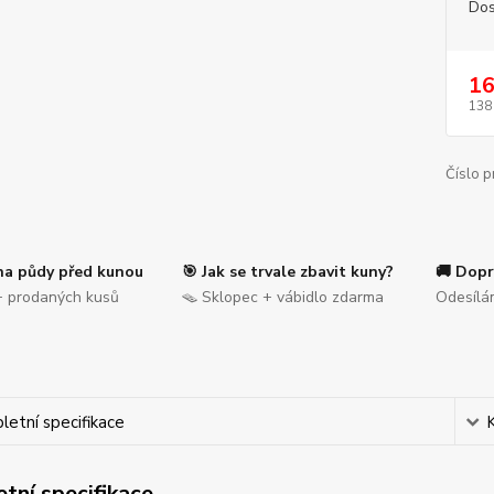
Dos
16
138
Číslo p
na půdy před kunou
🎯 Jak se trvale zbavit kuny?
🚚 Dopr
 prodaných kusů
🪤 Sklopec + vábidlo zdarma
Odesílá
etní specifikace
tní specifikace