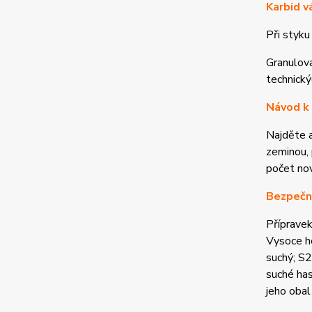
Karbid v
Při styku
Granulova
technický
Návod k 
Najděte a
zeminou, 
počet nov
Bezpečno
Přípravek
Vysoce ho
suchý; S2
suché has
jeho oba