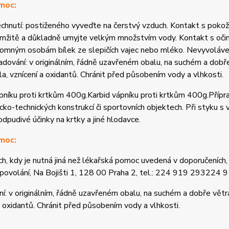
moc:
chnutí: postiženého vyveďte na čerstvý vzduch. Kontakt s poko
mžitě a důkladně umyjte velkým množstvím vody. Kontakt s očim
tomným osobám bílek ze slepičích vajec nebo mléko. Nevyvoláve
adování: v originálním, řádně uzavřeném obalu, na suchém a dob
la, vznícení a oxidantů. Chránit před působením vody a vlhkosti.
pníku proti krtkům 400g.Karbid vápníku proti krtkům 400g.Příprav
cko-technických konstrukcí či sportovních objektech.
Při styku s 
odpudivé účinky na krtky a jiné hlodavce.
moc:
ch, kdy je nutná jiná než lékařská pomoc uvedená v doporučeních,
 povolání, Na Bojišti 1, 128 00 Praha 2, tel.: 224 919 2932
í: v originálním, řádně uzavřeném obalu, na suchém a dobře vět
a oxidantů. Chránit před působením vody a vlhkosti.