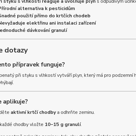
ři styku s vlhkostí reaguje a uvolňuje plyn
s odpudivým účin
Přírodní alternativa k pesticidům
Snadné použití přímo do krtčích chodeb
Nevyžaduje elektřinu ani instalaci zařízení
Jednoduché dávkování granulí
e dotazy
ento přípravek funguje?
penatý při styku s vlhkostí vytváří plyn, který má pro podzemní
hýbají.
e aplikuje?
jděte
aktivní krtčí chodby
a odhrňte zeminu.
každé chodby vložte
10–15 g granulí
.