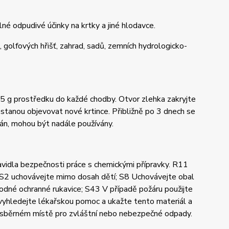
ilné odpudivé účinky na krtky a jiné hlodavce.
 golfových hřišť, zahrad, sadů, zemních hydrologicko-
5 g prostředku do každé chodby. Otvor zlehka zakryjte
tanou objevovat nové krtince. Přibližně po 3 dnech se
ován, mohou být nadále používány.
avidla bezpečnosti práce s chemickými přípravky. R11
 S2 uchovávejte mimo dosah dětí; S8 Uchovávejte obal
hodné ochranné rukavice; S43 V případě požáru použijte
 vyhledejte lékařskou pomoc a ukažte tento materiál a
e sběrném místě pro zvláštní nebo nebezpečné odpady.