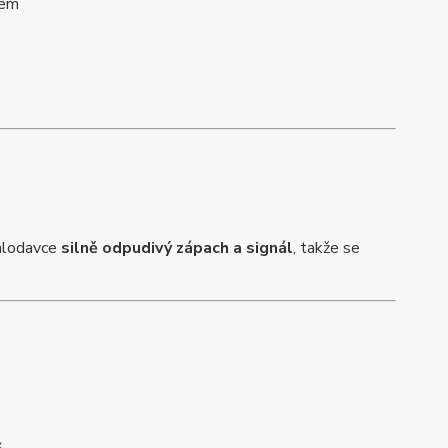
kem
 hlodavce
silně odpudivý zápach a signál
, takže se