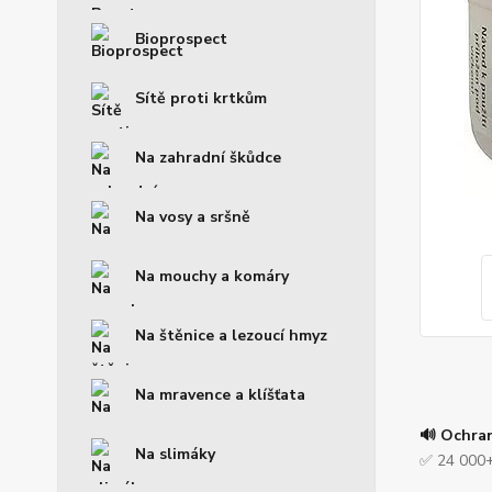
Bioprospect
Sítě proti krtkům
Na zahradní škůdce
Na vosy a sršně
Na mouchy a komáry
Na štěnice a lezoucí hmyz
Na mravence a klíšťata
🔊 Ochra
Na slimáky
✅ 24 000+