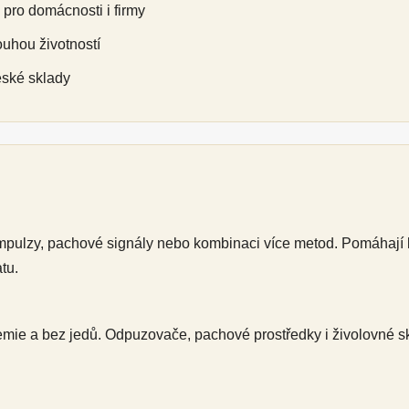
pro domácnosti i firmy
ouhou životností
eské sklady
impulzy, pachové signály nebo kombinaci více metod. Pomáhají k
tu.
emie a bez jedů. Odpuzovače, pachové prostředky i živolovné sk