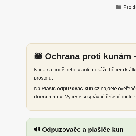
Pro d
🦝 Ochrana proti kunám –
Kuna na půdě nebo v autě dokáže během krátké 
prostoru.
Na
Plasic-odpuzovac-kun.cz
najdete ověřen
domu a auta
. Vyberte si správné řešení podle
🔊 Odpuzovače a plašiče kun