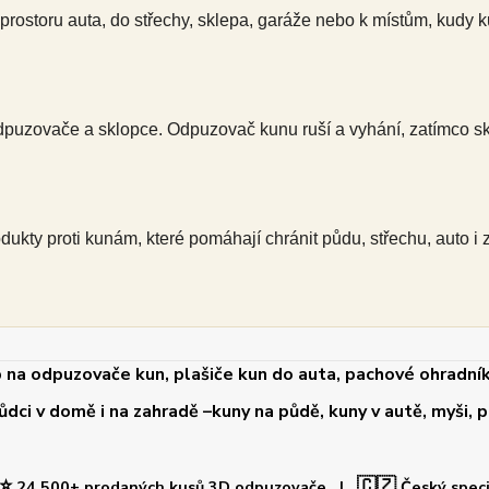
rostoru auta, do střechy, sklepa, garáže nebo k místům, kudy k
puzovače a sklopce. Odpuzovač kunu ruší a vyhání, zatímco s
kty proti kunám, které pomáhají chránit půdu, střechu, auto i 
 na odpuzovače kun, plašiče kun do auta, pachové ohradník
i v domě i na zahradě –kuny na půdě, kuny v autě, myši, po
⭐
🇨🇿
24 500+ prodaných kusů 3D odpuzovače |
Český spec