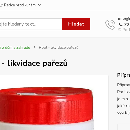
👉 Rádce proti kunám
info@
Hledat
📞 7
⏰ Po-P
ro dům a zahradu
Root - likvidace pařezů
- likvidace pařezů
Přípr
Příprav
Pro lik
je min
jaké r
vyvrtaj