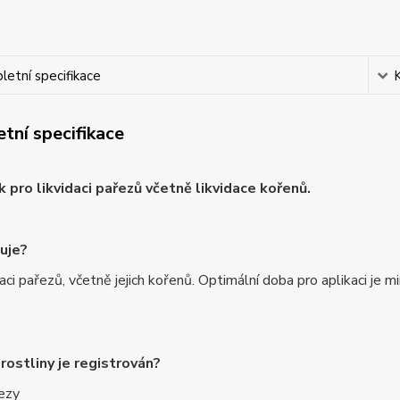
etní specifikace
tní specifikace
k pro likvidaci pařezů včetně likvidace kořenů.
kuje?
daci pařezů, včetně jejich kořenů. Optimální doba pro aplikaci je 
 rostliny je registrován?
ezy