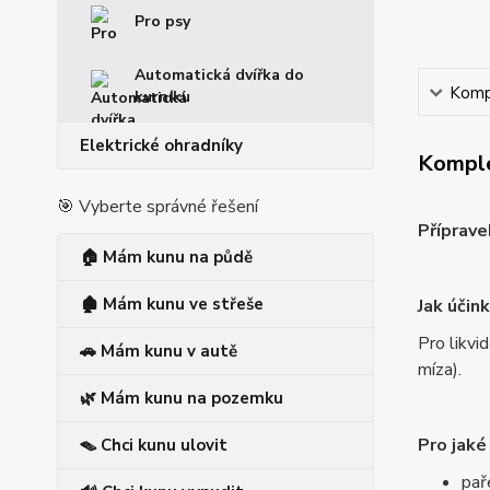
Pro psy
Automatická dvířka do
Kompl
kurníku
Elektrické ohradníky
Komple
🎯 Vyberte správné řešení
Příprave
🏠 Mám kunu na půdě
🏚️ Mám kunu ve střeše
Jak účin
Pro likvi
🚗 Mám kunu v autě
míza).
🌿 Mám kunu na pozemku
Pro jaké
🪤 Chci kunu ulovit
pař