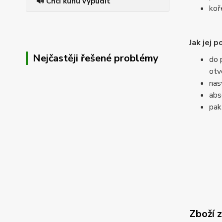
🔊 Chci kunu vypudit
koř
Jak jej p
Nejčastěji řešené problémy
do 
otv
nas
abs
pak
Zboží 