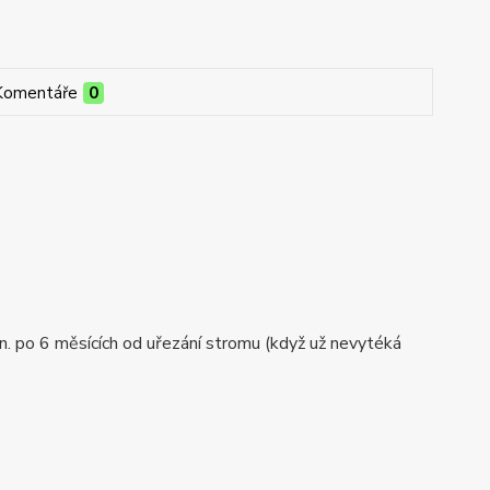
Komentáře
0
min. po 6 měsících od uřezání stromu (když už nevytéká