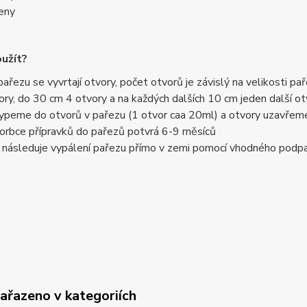
eny
oužít?
pařezu se vyvrtají otvory, počet otvorů je závislý na velikosti 
ory, do 30 cm 4 otvory a na každých dalších 10 cm jeden další ot
ypeme do otvorů v pařezu (1 otvor caa 20ml) a otvory uzavřem
orbce přípravků do pařezů potvrá 6-9 měsíců
 následuje vypálení pařezu přímo v zemi pomocí vhodného podp
zařazeno v kategoriích