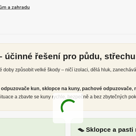
ům a zahradu
 účinné řešení pro půdu, střechu,
doby způsobit velké škody – ničí izolaci, dělá hluk, zanecháv
é
odpuzovače kun, sklopce na kuny, pachové odpuzovače, 
 situace a zbavte se kuny rychle, bezpečně a bez zbytečných po
🪤 Sklopce a pasti