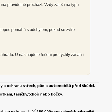
una pravidelně prochází. Vždy záleží na typu
klopec pomáhá s odchytem, pokud se zvíře
zahradu. U nás najdete řešení pro rychlý zásah i
y a ochranu střech, půd a automobilů před škůdci.
tkani, lasičky,tchoři nebo kočky.
✅
ialista na kuny |
180 000+ spokojených zákazníků