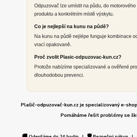
Odpuzovač lze umístit na půdu, do motorového p
produktu a konkrétním místě výskytu.
Co je nejlepší na kunu na půdě?
Na kunu na půdě nejlépe funguje kombinace od
vrací opakovaně.
Proč zvolit Plasic-odpuzovac-kun.cz?
Protože nabízíme specializované a ověřené produ
dlouhodobou prevenci.
Plašič-odpuzovač-kun.cz je specializovaný e-shop
Pomáháme řešit problémy se škůdc
🚚
🛡️
Odesíláme do 24 hodin |
Bezpečný nákup |