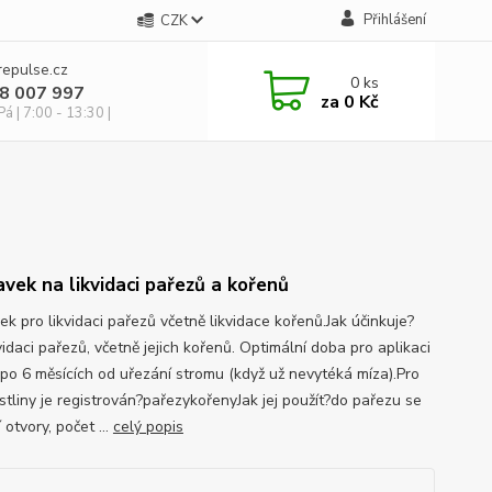
Přihlášení
CZK
repulse.cz
0
ks
28 007 997
za
0 Kč
á | 7:00 - 13:30 |
avek na likvidaci pařezů a kořenů
ek pro likvidaci pařezů včetně likvidace kořenů.Jak účinkuje?
vidaci pařezů, včetně jejich kořenů. Optimální doba pro aplikaci
. po 6 měsících od uřezání stromu (když už nevytéká míza).Pro
ostliny je registrován?pařezykořenyJak jej použít?do pařezu se
í otvory, počet ...
celý popis