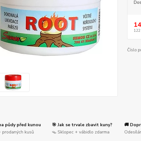
Dos
14
122
Číslo p
na půdy před kunou
🎯 Jak se trvale zbavit kuny?
🚚 Dopr
 prodaných kusů
🪤 Sklopec + vábidlo zdarma
Odesílá