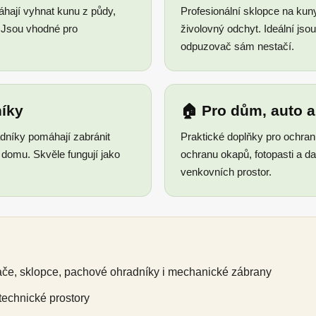
ají vyhnat kunu z půdy,
Profesionální sklopce na kun
. Jsou vhodné pro
živolovný odchyt. Ideální js
odpuzovač sám nestačí.
íky
🏠 Pro dům, auto 
dníky pomáhají zabránit
Praktické doplňky pro ochran
í domu. Skvěle fungují jako
ochranu okapů, fotopasti a d
venkovních prostor.
ače, sklopce, pachové ohradníky i mechanické zábrany
 technické prostory