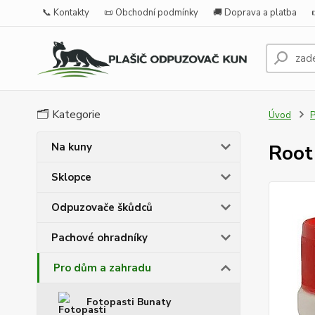
📞 Kontakty
📜 Obchodní podmínky
🚚 Doprava a platba
🗂️ Kategorie
Úvod
P
Na kuny
Root 
Sklopce
Odpuzovače škůdců
Pachové ohradníky
Pro dům a zahradu
Fotopasti Bunaty