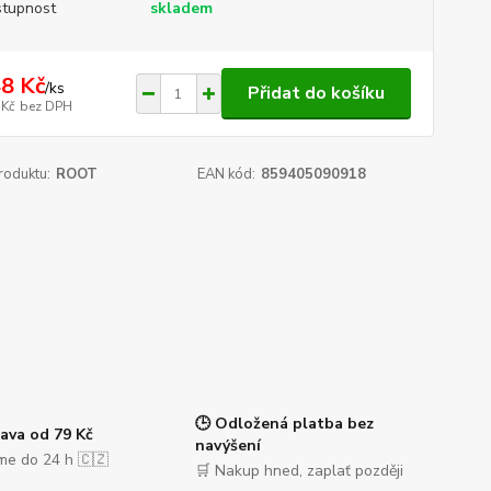
tupnost
skladem
8 Kč
/
ks
Přidat do košíku
 Kč
bez DPH
roduktu:
ROOT
EAN kód:
859405090918
🕒 Odložená platba bez
ava od 79 Kč
navýšení
me do 24 h 🇨🇿
🛒 Nakup hned, zaplať později