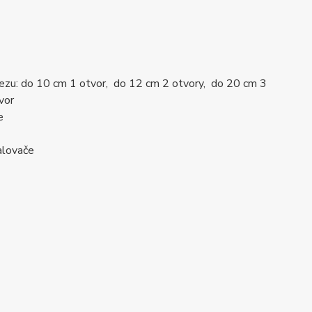
pařezu: do 10 cm 1 otvor, do 12 cm 2 otvory, do 20 cm 3
vor
e
alovače