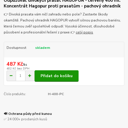
Odpuzovač divokých prasat HAGOPUR - červený 400 ml.
Koncentrát Hagopur proti prasatům - pachový ohradník
👉 Divoká prasata vám ničí zahradu nebo pole? Zastavte škody
okamžitě. Pachový ohradník HAGOPUR vytvoří silnou pachovou bariéru,
která černou zvěř spolehlivě odpudí. Vysoká účinnost, dlouhodobé
působení a profesionální řešení z praxe.👉
celý popis
Dostupnost
skladem
487 Kč
/
ks
402 Kč
bez DPH
Přidat do košíku
Číslo produktu:
H-400-PC
🔊 Ochrana půdy před kunou
✅ 24 000+ prodaných kusů