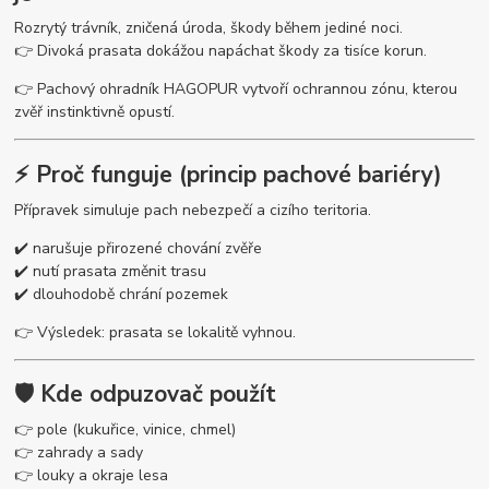
Rozrytý trávník, zničená úroda, škody během jediné noci.
👉 Divoká prasata dokážou napáchat škody za tisíce korun.
👉 Pachový ohradník HAGOPUR vytvoří ochrannou zónu, kterou
zvěř instinktivně opustí.
⚡ Proč funguje (princip pachové bariéry)
Přípravek simuluje pach nebezpečí a cizího teritoria.
✔️ narušuje přirozené chování zvěře
✔️ nutí prasata změnit trasu
✔️ dlouhodobě chrání pozemek
👉 Výsledek: prasata se lokalitě vyhnou.
🛡️ Kde odpuzovač použít
👉 pole (kukuřice, vinice, chmel)
👉 zahrady a sady
👉 louky a okraje lesa