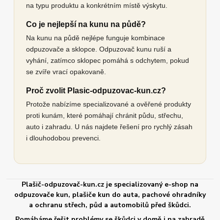
na typu produktu a konkrétním místě výskytu.
Co je nejlepší na kunu na půdě?
Na kunu na půdě nejlépe funguje kombinace
odpuzovače a sklopce. Odpuzovač kunu ruší a
vyhání, zatímco sklopec pomáhá s odchytem, pokud
se zvíře vrací opakovaně.
Proč zvolit Plasic-odpuzovac-kun.cz?
Protože nabízíme specializované a ověřené produkty
proti kunám, které pomáhají chránit půdu, střechu,
auto i zahradu. U nás najdete řešení pro rychlý zásah
i dlouhodobou prevenci.
Plašič-odpuzovač-kun.cz je specializovaný e-shop na
odpuzovače kun, plašiče kun do auta, pachové ohradníky
a ochranu střech, půd a automobilů před škůdci.
Pomáháme řešit problémy se škůdci v domě i na zahradě