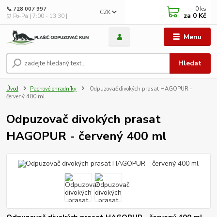
0
ks
📞 728 007 997
CZK
za
0 Kč
⏰ Po-Pá | 7:00 - 13:30 |
Menu
Hledat
Úvod
Pachové ohradníky
Odpuzovač divokých prasat HAGOPUR -
červený 400 ml
Odpuzovač divokých prasat
HAGOPUR - červený 400 ml