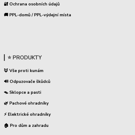
🔐 Ochrana osobních údajů
🚚 PPL-domů / PPL-výdejní místa
⭐ PRODUKTY
🦊 Vše proti kunám
🔊 Odpuzovače škůdců
🪤 Sklopce a pasti
🌿 Pachové ohradníky
⚡
Elektrické ohradníky
🏠 Pro dům a zahradu