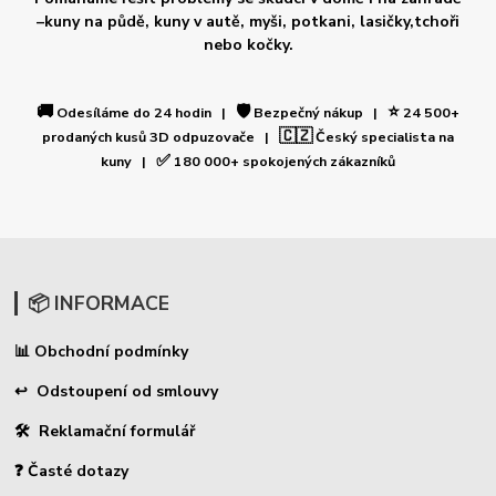
–kuny na půdě, kuny v autě, myši, potkani, lasičky,tchoři
nebo kočky.
🚚
🛡️
⭐
Odesíláme do 24 hodin |
Bezpečný nákup |
24 500+
🇨🇿
prodaných kusů 3D odpuzovače |
Český specialista na
✅
kuny |
180 000+ spokojených zákazníků
📦 INFORMACE
Obchodní podmínky
📊
↩ Odstoupení od smlouvy
🛠 Reklamační formulář
❓ Časté dotazy