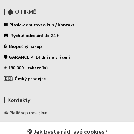
🏠 O FIRMĚ
🏢 Plasic-odpuzovac-kun / Kontakt
🚚 Rychlé odeslání do 24 h
🔒 Bezpečný nákup
🛡️ GARANCE ✔ 14 dní na vrácení
⭐ 180 000+ zákazníků
🇨🇿 Český prodejce
Kontakty
☎ Plašič odpuzovač kun
🛡️ Zákaznická podpora
🍪 Jak byste rádi své cookies?
📞 728 007 997