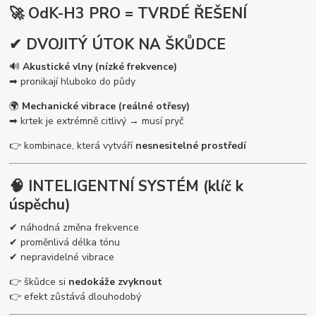
🚀 OdK-H3 PRO = TVRDÉ ŘEŠENÍ
✔ DVOJITÝ ÚTOK NA ŠKŮDCE
🔊
Akustické vlny (nízké frekvence)
➡ pronikají hluboko do půdy
🌍
Mechanické vibrace (reálné otřesy)
➡ krtek je extrémně citlivý → musí pryč
👉 kombinace, která vytváří
nesnesitelné prostředí
🧠 INTELIGENTNÍ SYSTÉM (klíč k
úspěchu)
✔ náhodná změna frekvence
✔ proměnlivá délka tónu
✔ nepravidelné vibrace
👉 škůdce si
nedokáže zvyknout
👉 efekt zůstává dlouhodobý