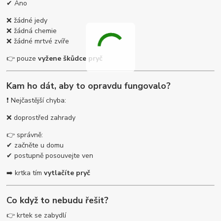
✔ Ano
❌ žádné jedy
❌ žádná chemie
❌ žádné mrtvé zvíře
👉 pouze
vyžene škůdce pryč
Kam ho dát, aby to opravdu fungovalo?
❗ Nejčastější chyba:
❌ doprostřed zahrady
👉 správně:
✔ začněte u domu
✔ postupně posouvejte ven
➡️ krtka tím
vytlačíte pryč
Co když to nebudu řešit?
👉 krtek se zabydlí