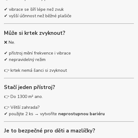
✔ vibrace se šíří lépe než zvuk
✔ vyšší účinnost než běžné plašiče
Může si krtek zvyknout?
❌ Ne.
✔ přístroj mění frekvence i vibrace
✔ nepravidelný režim
👉 krtek nemá šanci si zvyknout
Stačí jeden přístroj?
👉 Do 1300 m² ano.
👉 Větší zahrada?
✔ použijte 2 ks → vytvoříte
neprostupnou bariéru
Je to bezpečné pro děti a mazlíčky?