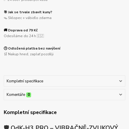
🎯 Jak se trvale zbavit kuny?
🪤 Sklopec + vábidlo zdarma
🚚 Doprava od 79 Kč
Odesíláme do 24 h 🇨🇿
🕒 Odložená platba bez navýšení
🛒 Nakup hned, zaplať později
Kompletní specifikace
Komentáře
0
Kompletní specifikace
🛡️ OdK-H3 PRO – VIBRAČNĚ-ZVUKOVÝ