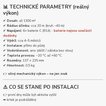
📊 TECHNICKÉ PARAMETRY (reálný
výkon)
✔
Dosah:
až 1300 m²
✔
Rádius účinku:
cca 20 m (kruh ~40 m)
✔
Napájení:
6× baterie C (R14) -
baterie nejsou součástí
dodávky
✔
Výdrž:
cca 4–5 měsíců
✔
Instalace:
přímo do půdy
✔
Vodotěsnost:
ano (déšť / zálivka bez vlivu)
✔
Teplota provozu:
−20 °C až +60 °C
✔
Rozměry:
137 × 235 mm
✔
Hmotnost:
0,5 kg
👉
silný mechanický výkon – ne jen zvuk
⚠️ CO SE STANE PO INSTALACI
👉 první dny může být aktivita vyšší
➡ krtek je podrážděný