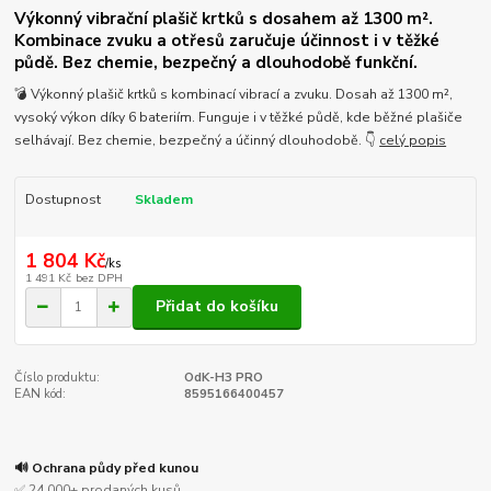
Výkonný vibrační plašič krtků s dosahem až 1300 m².
Kombinace zvuku a otřesů zaručuje účinnost i v těžké
půdě. Bez chemie, bezpečný a dlouhodobě funkční.
💣 Výkonný plašič krtků s kombinací vibrací a zvuku. Dosah až 1300 m²,
vysoký výkon díky 6 bateriím. Funguje i v těžké půdě, kde běžné plašiče
selhávají. Bez chemie, bezpečný a účinný dlouhodobě. 👇
celý popis
Dostupnost
Skladem
1 804 Kč
/
ks
1 491 Kč
bez DPH
Přidat do košíku
Číslo produktu:
OdK-H3 PRO
EAN kód:
8595166400457
🔊 Ochrana půdy před kunou
✅ 24 000+ prodaných kusů