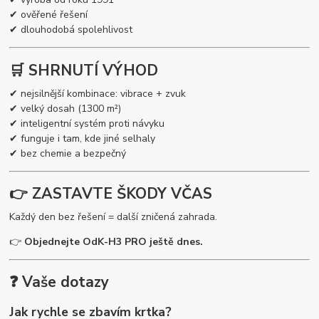
✔ ověřené řešení
✔ dlouhodobá spolehlivost
🛒 SHRNUTÍ VÝHOD
✔ nejsilnější kombinace: vibrace + zvuk
✔ velký dosah (1300 m²)
✔ inteligentní systém proti návyku
✔ funguje i tam, kde jiné selhaly
✔ bez chemie a bezpečný
👉 ZASTAVTE ŠKODY VČAS
Každý den bez řešení = další zničená zahrada.
👉
Objednejte OdK-H3 PRO ještě dnes.
❓ Vaše dotazy
Jak rychle se zbavím krtka?