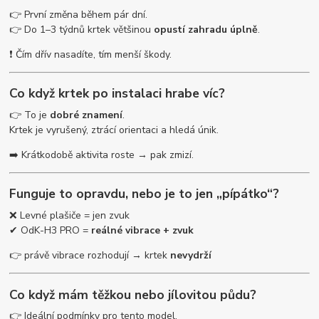
👉 První změna během pár dní.
👉 Do 1–3 týdnů krtek většinou
opustí zahradu úplně
.
❗ Čím dřív nasadíte, tím menší škody.
Co když krtek po instalaci hrabe víc?
👉 To je
dobré znamení
.
Krtek je vyrušený, ztrácí orientaci a hledá únik.
➡️ Krátkodobě aktivita roste → pak zmizí.
Funguje to opravdu, nebo je to jen „pípátko“?
❌ Levné plašiče = jen zvuk
✔ OdK-H3 PRO =
reálné vibrace + zvuk
👉 právě vibrace rozhodují → krtek
nevydrží
Co když mám těžkou nebo jílovitou půdu?
👉 Ideální podmínky pro tento model.