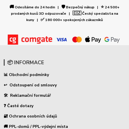
🚚
🛡️
⭐
Odesíláme do 24 hodin |
Bezpečný nákup |
24 500+
🇨🇿
prodaných kusů 3D odpuzovače |
Český specialista na
✅
kuny |
180 000+ spokojených zákazníků
📦 INFORMACE
Obchodní podmínky
📊
↩ Odstoupení od smlouvy
🛠 Reklamační formulář
❓ Časté dotazy
🔐 Ochrana osobních údajů
🚚 PPL-domů / PPL-výdejní místa