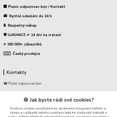
🏢 Plasic-odpuzovac-kun / Kontakt
🚚 Rychlé odeslání do 24 h
🔒 Bezpečný nákup
🛡️ GARANCE ✔ 14 dní na vrácení
⭐ 180 000+ zákazníků
🇨🇿 Český prodejce
Kontakty
☎ Plašič odpuzovač kun
🛡️ Zákaznická podpora
🍪 Jak byste rádi své cookies?
📞 728 007 997
⏰ Po-Pá | 7:00 - 13:30 |
Soubory cookies používáme ke správnému fungování našeho e-
shopu a v případě vašeho souhlasu také ke sledování statistik o
webu, měření efektivity reklamních kampaní, zapamatování vašeho