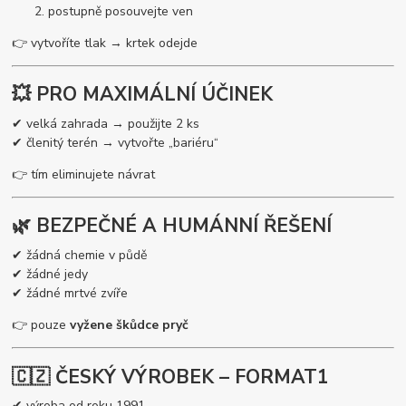
postupně posouvejte ven
👉 vytvoříte tlak → krtek odejde
💥 PRO MAXIMÁLNÍ ÚČINEK
✔ velká zahrada → použijte 2 ks
✔ členitý terén → vytvořte „bariéru“
👉 tím eliminujete návrat
🌿 BEZPEČNÉ A HUMÁNNÍ ŘEŠENÍ
✔ žádná chemie v půdě
✔ žádné jedy
✔ žádné mrtvé zvíře
👉 pouze
vyžene škůdce pryč
🇨🇿 ČESKÝ VÝROBEK – FORMAT1
✔ výroba od roku 1991