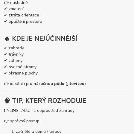
👉 následně:
✔ zmatení
✔ ztráta orientace
✔ opuštění prostoru
🔥 KDE JE NEJÚČINNĚJŠÍ
✔ zahrady
✔ trávníky
✔ záhony
✔ ovocné stromy
✔ okrasné plochy
👉 ideální i pro
náročnou půdu (jílovitou)
🧠 TIP, KTERÝ ROZHODUJE
❗ NEINSTALUJTE doprostřed zahrady
👉 správný postup:
začněte u domu / terasy