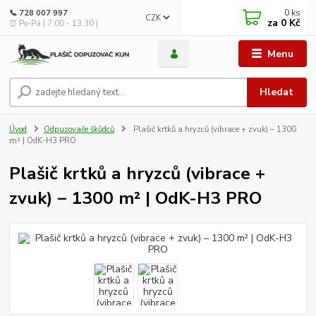
0
ks
📞 728 007 997
CZK
za
0 Kč
⏰ Po-Pá | 7:00 - 13:30 |
Menu
Hledat
Úvod
Odpuzovače škůdců
Plašič krtků a hryzců (vibrace + zvuk) – 1300
m² | OdK-H3 PRO
Plašič krtků a hryzců (vibrace +
zvuk) – 1300 m² | OdK-H3 PRO