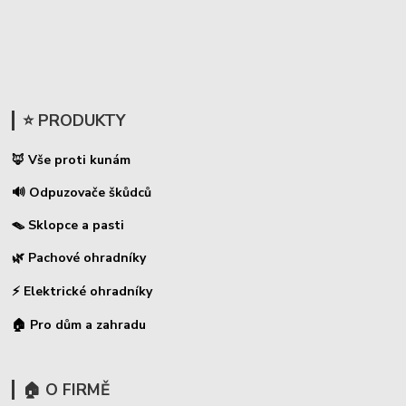
⭐ PRODUKTY
🦊 Vše proti kunám
🔊 Odpuzovače škůdců
🪤 Sklopce a pasti
🌿 Pachové ohradníky
⚡
Elektrické ohradníky
🏠 Pro dům a zahradu
🏠 O FIRMĚ