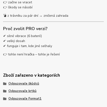
👉 začne se vracet
👉 škody se násobí
💣 z trávníku za pár dní → zničená zahrada
Proč zvolit PRO verzi?
✔ silné vibrace (6 baterií)
✔ velký dosah
✔ funguje i tam, kde jiné selhaly
👉 tohle není hračka – tohle je řešení
Zboží zařazeno v kategoriích
Odpuzovače škůdců
Odpuzovače krtků
Odpuzovače Format1