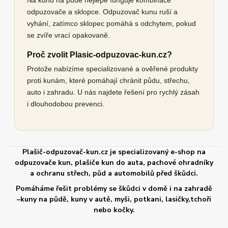
odpuzovače a sklopce. Odpuzovač kunu ruší a
vyhání, zatímco sklopec pomáhá s odchytem, pokud
se zvíře vrací opakovaně.
Proč zvolit Plasic-odpuzovac-kun.cz?
Protože nabízíme specializované a ověřené produkty
proti kunám, které pomáhají chránit půdu, střechu,
auto i zahradu. U nás najdete řešení pro rychlý zásah
i dlouhodobou prevenci.
Plašič-odpuzovač-kun.cz je specializovaný e-shop na
odpuzovače kun, plašiče kun do auta, pachové ohradníky
a ochranu střech, půd a automobilů před škůdci.
Pomáháme řešit problémy se škůdci v domě i na zahradě
–kuny na půdě, kuny v autě, myši, potkani, lasičky,tchoři
nebo kočky.