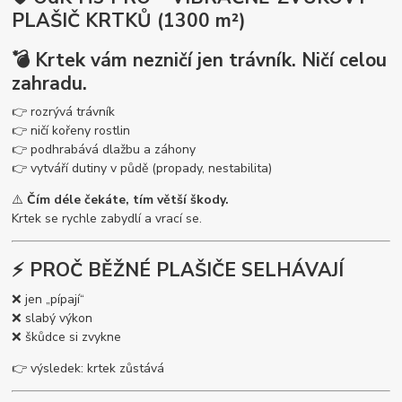
PLAŠIČ KRTKŮ (1300 m²)
💣 Krtek vám nezničí jen trávník. Ničí celou
zahradu.
👉 rozrývá trávník
👉 ničí kořeny rostlin
👉 podhrabává dlažbu a záhony
👉 vytváří dutiny v půdě (propady, nestabilita)
⚠️
Čím déle čekáte, tím větší škody.
Krtek se rychle zabydlí a vrací se.
⚡ PROČ BĚŽNÉ PLAŠIČE SELHÁVAJÍ
❌ jen „pípají“
❌ slabý výkon
❌ škůdce si zvykne
👉 výsledek: krtek zůstává