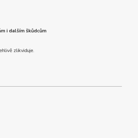
kám i dalším škůdcům
hlivě zlikviduje.