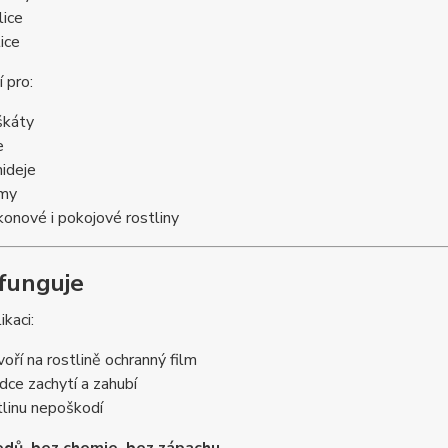
lice
ice
 pro:
káty
e
hideje
my
konové i pokojové rostliny
 funguje
ikaci:
voří na rostlině ochranný film
dce zachytí a zahubí
tlinu nepoškodí