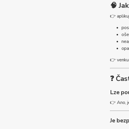
🧠 Ja
👉 apliku
pos
oše
nea
opa
👉 venku 
❓ Čas
Lze po
👉 Ano, j
Je bezp