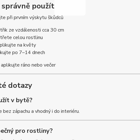
k správně použít
jte při prvním výskytu škůdců
třik ze vzdálenosti cca 30 cm
třete celou rostlinu
plikujte na květy
kujte po 7–14 dnech
aplikujte ráno nebo večer
té dotazy
užít v bytě?
e bez zápachu a vhodný i do interiéru.
ečný pro rostliny?