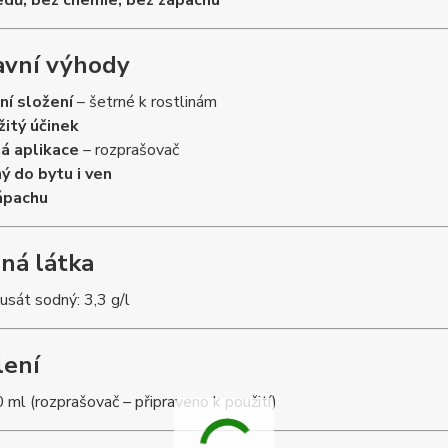
edů, bez chemie, bez zápachu
lavní výhody
ní složení
– šetrné k rostlinám
itý účinek
á aplikace
– rozprašovač
ý do bytu i ven
ápachu
nná látka
usát sodný: 3,3 g/l
lení
 ml (rozprašovač – připraveno k použití)