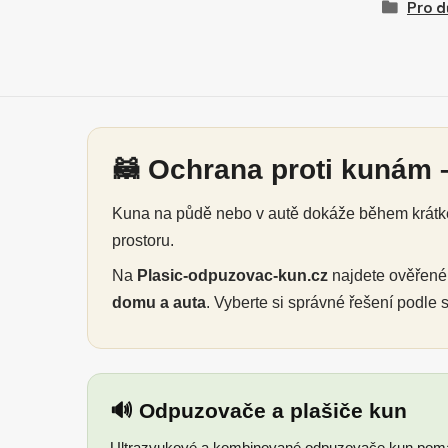
Pro d
🦝 Ochrana proti kunám –
Kuna na půdě nebo v autě dokáže během krátké 
prostoru.
Na
Plasic-odpuzovac-kun.cz
najdete ověřen
domu a auta
. Vyberte si správné řešení podle
🔊 Odpuzovače a plašiče kun
Ultrazvukové a kombinované odpuzovače kun pomáh