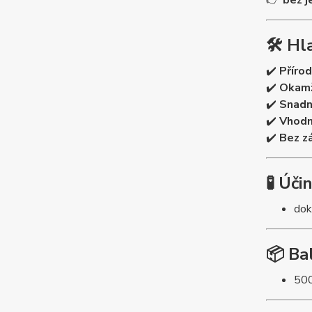
👉
bez j
🛠️ H
✔️
Přírod
✔️
Okamž
✔️
Snadn
✔️
Vhodn
✔️
Bez z
🧪 Úči
dok
📦 Ba
500