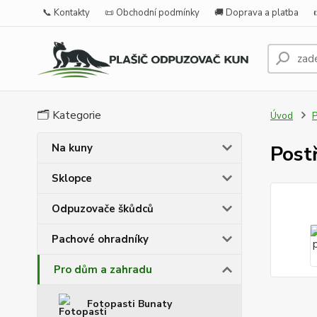
📞 Kontakty
📜 Obchodní podmínky
🚚 Doprava a platba
🗂️ Kategorie
Úvod
P
Na kuny
Post
Sklopce
Odpuzovače škůdců
Pachové ohradníky
Pro dům a zahradu
Fotopasti Bunaty