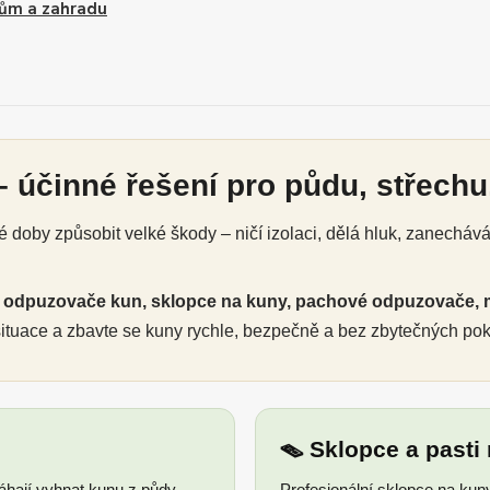
ům a zahradu
 účinné řešení pro půdu, střechu,
doby způsobit velké škody – ničí izolaci, dělá hluk, zanecháv
é
odpuzovače kun, sklopce na kuny, pachové odpuzovače, 
 situace a zbavte se kuny rychle, bezpečně a bez zbytečných po
🪤 Sklopce a pasti
ají vyhnat kunu z půdy,
Profesionální sklopce na kun