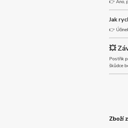
👉 Ano, p
Jak ryc
👉 Účinek
💥 Zá
Postřik p
škůdce be
Zboží 