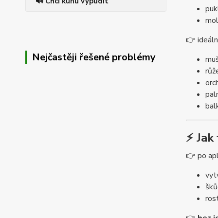
🔊 Chci kunu vypudit
puk
mol
👉 ideální
Nejčastěji řešené problémy
muš
růž
orc
pal
bal
⚡ Jak
👉 po apl
vyt
šků
ros