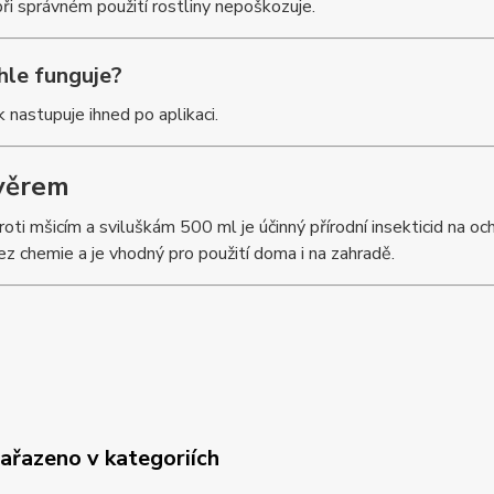
ři správném použití rostliny nepoškozuje.
hle funguje?
 nastupuje ihned po aplikaci.
věrem
roti mšicím a sviluškám 500 ml je účinný přírodní insekticid na ochr
z chemie a je vhodný pro použití doma i na zahradě.
zařazeno v kategoriích