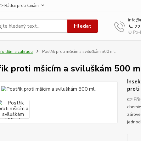
👉 Rádce proti kunám
info@
Hledat
📞 7
⏰ Po-P
ro dům a zahradu
Postřik proti mšicím a sviluškám 500 ml.
řik proti mšicím a sviluškám 500 m
Insek
proti
👉 Přír
chemie
zároveň
jednod