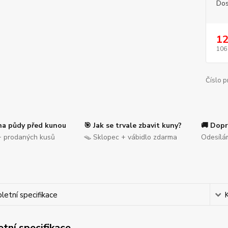
Dos
12
106
Číslo p
na půdy před kunou
🎯 Jak se trvale zbavit kuny?
🚚 Dopr
 prodaných kusů
🪤 Sklopec + vábidlo zdarma
Odesílá
etní specifikace
tní specifikace