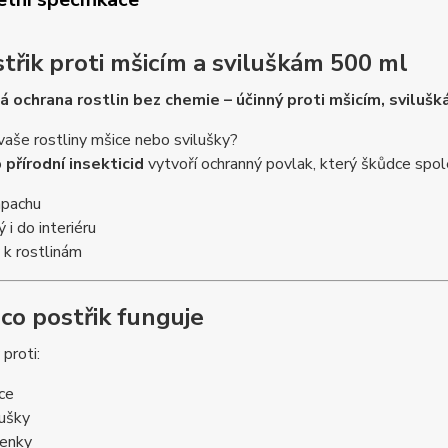
střik proti mšicím a sviluškám 500 ml
á ochrana rostlin bez chemie – účinný proti mšicím, sviluš
aše rostliny mšice nebo svilušky?
o
přírodní insekticid
vytvoří ochranný povlak, který škůdce spole
ápachu
 i do interiéru
 k rostlinám
 co postřik funguje
 proti:
ce
lušky
tenky