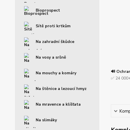
Bioprospect
Sítě proti krtkům
Na zahradní škůdce
Na vosy a sršně
🔊 Ochra
Na mouchy a komáry
✅ 24 000+
Na štěnice a lezoucí hmyz
Na mravence a klíšťata
Kompl
Na slimáky
Komple