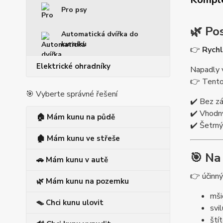
Pro psy
🌿 Po
Automatická dvířka do
kurníku
👉
Rychl
Elektrické ohradníky
Napadly v
👉 Tent
🎯 Vyberte správné řešení
✔️ Bez z
✔️ Vhodný
🏠 Mám kunu na půdě
✔️ Šetrný
🏚️ Mám kunu ve střeše
🎯 Na
🚗 Mám kunu v autě
👉 účinný
🌿 Mám kunu na pozemku
mši
🪤 Chci kunu ulovit
svi
ští