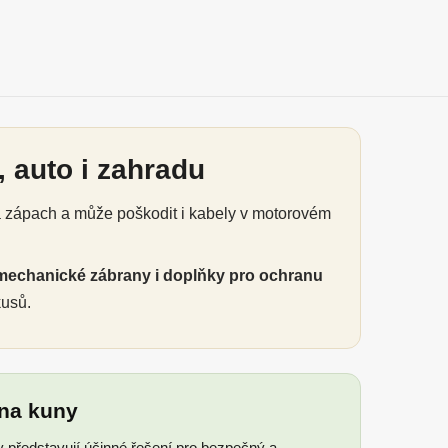
 auto i zahradu
á zápach a může poškodit i kabely v motorovém
mechanické zábrany i doplňky pro ochranu
kusů.
 na kuny
y představují účinné řešení pro bezpečný a