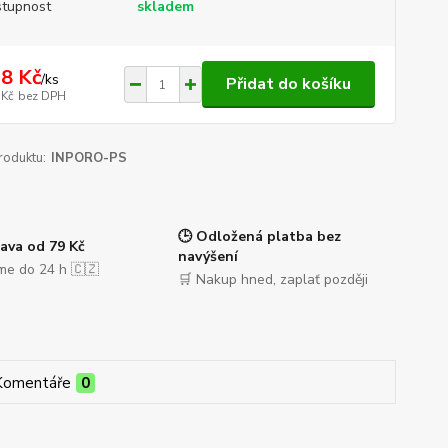
tupnost
skladem
8 Kč
/
ks
Přidat do košíku
 Kč
bez DPH
roduktu:
INPORO-PS
🕒 Odložená platba bez
ava od 79 Kč
navýšení
me do 24 h 🇨🇿
🛒 Nakup hned, zaplať později
Komentáře
0