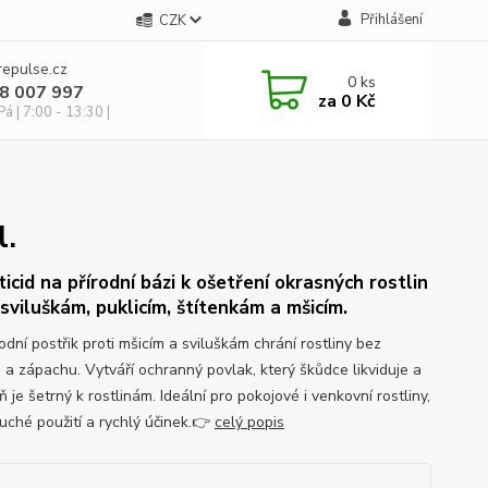
Přihlášení
CZK
repulse.cz
0
ks
28 007 997
za
0 Kč
á | 7:00 - 13:30 |
l.
ticid na přírodní bázi k ošetření okrasných rostlin
 sviluškám, puklicím, štítenkám a mšicím.
odní postřik proti mšicím a sviluškám chrání rostliny bez
 a zápachu. Vytváří ochranný povlak, který škůdce likviduje a
 je šetrný k rostlinám. Ideální pro pokojové i venkovní rostliny,
uché použití a rychlý účinek.👉
celý popis