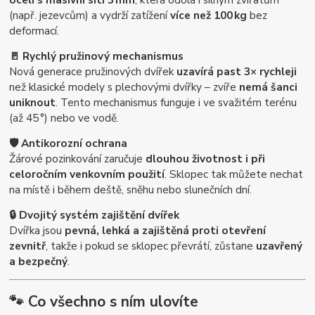
(např. jezevcům) a vydrží zatížení
více než 100 kg
bez
deformací.
🚪 Rychlý pružinový mechanismus
Nová generace pružinových dvířek
uzavírá past 3× rychleji
než klasické modely s plechovými dvířky – zvíře
nemá šanci
uniknout
. Tento mechanismus funguje i ve svažitém terénu
(až 45 °) nebo ve vodě.
🛡️ Antikorozní ochrana
Žárové pozinkování zaručuje
dlouhou životnost i při
celoročním venkovním použití
. Sklopec tak můžete nechat
na místě i během deště, sněhu nebo slunečních dní.
🔒 Dvojitý systém zajištění dvířek
Dvířka jsou
pevná, lehká a zajištěná proti otevření
zevnitř
, takže i pokud se sklopec převrátí, zůstane
uzavřený
a bezpečný
.
🐾
Co všechno s ním ulovíte