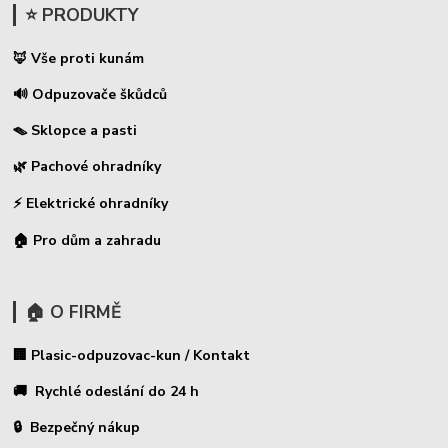
⭐ PRODUKTY
🦊 Vše proti kunám
🔊 Odpuzovače škůdců
🪤 Sklopce a pasti
🌿 Pachové ohradníky
⚡
Elektrické ohradníky
🏠 Pro dům a zahradu
🏠 O FIRMĚ
🏢 Plasic-odpuzovac-kun / Kontakt
🚚 Rychlé odeslání do 24 h
🔒 Bezpečný nákup