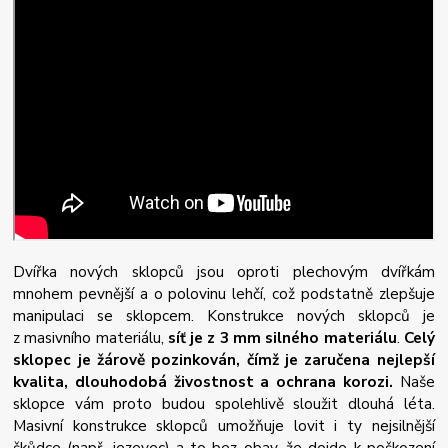
Dvířka nových sklopců jsou oproti plechovým dvířkám
mnohem pevnější a o polovinu lehčí, což podstatně zlepšuje
manipulaci se sklopcem. Konstrukce nových sklopců je
z masivního materiálu,
síť je z 3 mm silného materiálu
.
Celý
sklopec je žárově pozinkován, čímž je zaručena nejlepší
kvalita, dlouhodobá živostnost a ochrana korozi.
Naše
sklopce vám proto budou spolehlivě sloužit dlouhá léta.
Masivní konstrukce sklopců umožňuje lovit i ty nejsilnější
škůdce (např. jezevec) a to bez obav, že dojde k poškození