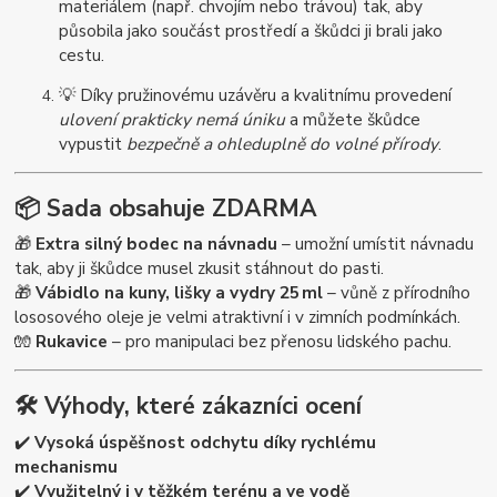
materiálem (např. chvojím nebo trávou) tak, aby
působila jako součást prostředí a škůdci ji brali jako
cestu.
💡 Díky pružinovému uzávěru a kvalitnímu provedení
ulovení prakticky nemá úniku
a můžete škůdce
vypustit
bezpečně a ohleduplně do volné přírody
.
📦
Sada obsahuje ZDARMA
🎁
Extra silný bodec na návnadu
– umožní umístit návnadu
tak, aby ji škůdce musel zkusit stáhnout do pasti.
🎁
Vábidlo na kuny, lišky a vydry 25 ml
– vůně z přírodního
lososového oleje je velmi atraktivní i v zimních podmínkách.
🧤
Rukavice
– pro manipulaci bez přenosu lidského pachu.
🛠️
Výhody, které zákazníci ocení
✔️
Vysoká úspěšnost odchytu díky rychlému
mechanismu
✔️
Využitelný i v těžkém terénu a ve vodě