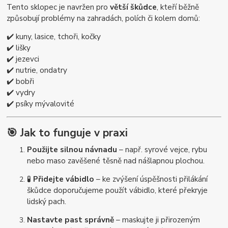
Tento sklopec je navržen pro
větší škůdce
, kteří běžně
způsobují problémy na zahradách, polích či kolem domů:
✔️ kuny, lasice, tchoři, kočky
✔️ lišky
✔️ jezevci
✔️ nutrie, ondatry
✔️ bobři
✔️ vydry
✔️ psíky mývalovité
🎯
Jak to funguje v praxi
Použijte silnou návnadu
– např. syrové vejce, rybu
nebo maso zavěšené těsně nad nášlapnou plochou.
🧪
Přidejte vábidlo
– ke zvýšení úspěšnosti přilákání
škůdce doporučujeme použít vábidlo, které překryje
lidský pach.
Nastavte past správně
– maskujte ji přirozeným