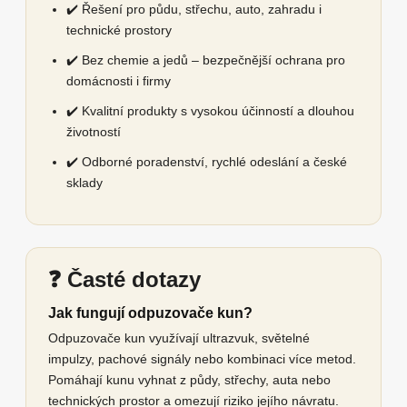
✔️ Řešení pro půdu, střechu, auto, zahradu i
technické prostory
✔️ Bez chemie a jedů – bezpečnější ochrana pro
domácnosti i firmy
✔️ Kvalitní produkty s vysokou účinností a dlouhou
životností
✔️ Odborné poradenství, rychlé odeslání a české
sklady
❓ Časté dotazy
Jak fungují odpuzovače kun?
Odpuzovače kun využívají ultrazvuk, světelné
impulzy, pachové signály nebo kombinaci více metod.
Pomáhají kunu vyhnat z půdy, střechy, auta nebo
technických prostor a omezují riziko jejího návratu.