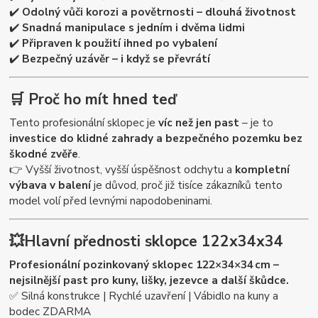
✔️
Odolný vůči korozi a povětrnosti – dlouhá životnost
✔️
Snadná manipulace s jedním i dvěma lidmi
✔️
Připraven k použití ihned po vybalení
✔️
Bezpečný uzávěr – i když se převrátí
🛒
Proč ho mít hned teď
Tento profesionální sklopec je
víc než jen past
– je to
investice do klidné zahrady a bezpečného pozemku bez
škodné zvěře
.
👉 Vyšší životnost, vyšší úspěšnost odchytu a
kompletní
výbava v balení
je důvod, proč již tisíce zákazníků tento
model volí před levnými napodobeninami.
💥
Hlavní přednosti sklopce 122x34x34
Profesionální pozinkovaný sklopec 122×34×34 cm –
nejsilnější past pro kuny, lišky, jezevce a další škůdce.
✅ Silná konstrukce | Rychlé uzavření | Vábidlo na kuny a
bodec ZDARMA