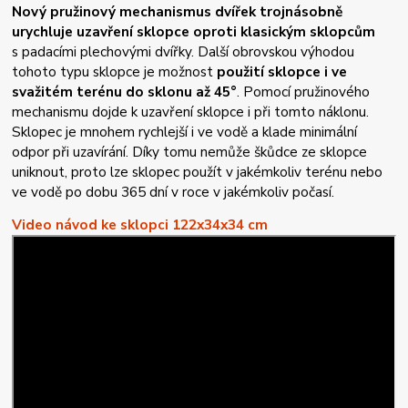
Nový pružinový mechanismus dvířek trojnásobně
urychluje uzavření sklopce oproti klasickým sklopcům
s padacími plechovými dvířky. Další obrovskou výhodou
tohoto typu sklopce je možnost
použití sklopce i ve
svažitém terénu do sklonu až 45°
. Pomocí pružinového
mechanismu dojde k uzavření sklopce i při tomto náklonu.
Sklopec je mnohem rychlejší i ve vodě a klade minimální
odpor při uzavírání. Díky tomu nemůže škůdce ze sklopce
uniknout, proto lze sklopec použít v jakémkoliv terénu nebo
ve vodě po dobu 365 dní v roce v jakémkoliv počasí.
Video návod ke sklopci 122x34x34 cm