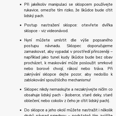
Při jakékoliv manipulaci se sklopcem používejte
rukavice, omezíte tím riziko, že škůdce bude cítit
lidský pach.
Postup nastražení sklopce: otevřete dvířka
sklopce - viz videonávod.
Nyní můžete umístit dle výše popsaného
postupu návnadu. Sklopec doporučujeme
zamaskovat, aby vypadal v prostředí přirozeněji –
například jako tunel kudy škůdce bude bez obav
procházet, k maskování může posloužit smrkové
nebo borové chvojí, rákosí nebo tráva. Při
zakrývání sklopce dejte pozor, aby nedošlo k
zablokování spouštěcího mechanismu!
Sklopec nikdy nemaskujte a nezakrývejte ničím co
obsahuje lidský pach - (koberce, staré deky, staré
oblečení, nebo cokoliv z čeho je cítit lidský pach).
Do sklopce a jeho okolí můžete nastražit i několik
druhů návnad najednou – podstatně tím zvýšíte