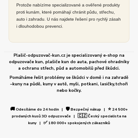
Protože nabízíme specializované a ověřené produkty
proti kunám, které pomáhají chránit půdu, střechu,
auto i zahradu. U nás najdete řešení pro rychlý zásah
i dlouhodobou prevenci.
Plašič-odpuzovač-kun.cz je specializovaný e-shop na
odpuzovače kun, plašiče kun do auta, pachové ohradníky
a ochranu střech, půd a automobilů před škůdci.
Pomáháme řešit problémy se škůdci v domě i na zahradě
–kuny na půdě, kuny v autě, myši, potkani, lasičky,tchoři
nebo kočky.
🚚
🛡️
⭐
Odesíláme do 24 hodin |
Bezpečný nákup |
24 500+
🇨🇿
prodaných kusů 3D odpuzovače |
Český specialista na
✅
kuny |
180 000+ spokojených zákazníků