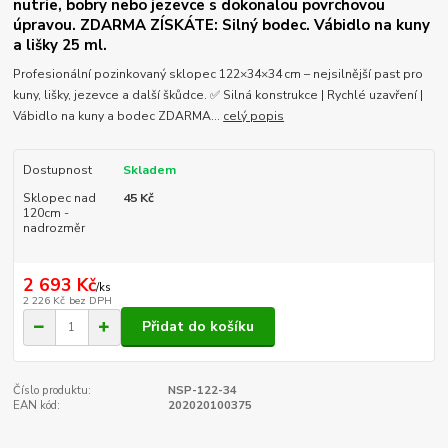
nutrie, bobry nebo jezevce s dokonalou povrchovou
úpravou. ZDARMA ZÍSKÁTE: Silný bodec. Vábidlo na kuny
a lišky 25 ml.
Profesionální pozinkovaný sklopec 122×34×34 cm – nejsilnější past pro
kuny, lišky, jezevce a další škůdce. ✅ Silná konstrukce | Rychlé uzavření |
Vábidlo na kuny a bodec ZDARMA...
celý popis
Dostupnost
Skladem
Sklopec nad
45 Kč
120cm -
nadrozměr
2 693 Kč
/
ks
2 226 Kč
bez DPH
Přidat do košíku
Číslo produktu:
NSP-122-34
EAN kód:
202020100375