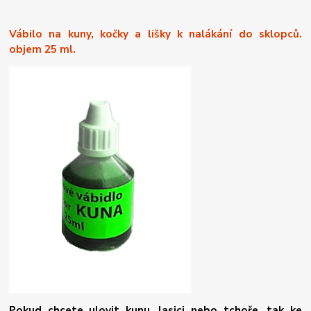
Vábilo
na kuny, kočky a lišky k nalákání do sklopců.
objem 25 ml.
Pokud chcete ulovit kunu, lasici nebo tchoře, tak ke