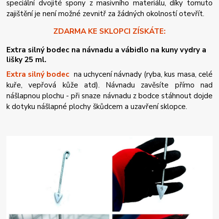
speciální dvojité spony z masivního materiálu, díky tomuto
zajištění je není možné zevnitř za žádných okolností otevřít.
ZDARMA KE SKLOPCI ZÍSKÁTE:
Extra silný bodec na návnadu a vábidlo na kuny vydry a
lišky 25 ml.
Extra silný bodec
na uchycení návnady (ryba, kus masa, celé
kuře, vepřová kůže atd). Návnadu zavěsíte přímo nad
nášlapnou plochu - při snaze návnadu z bodce stáhnout dojde
k dotyku nášlapné plochy škůdcem a uzavření sklopce.