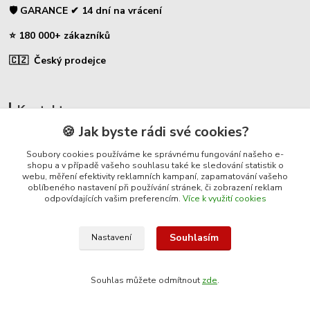
🛡️ GARANCE ✔ 14 dní na vrácení
⭐ 180 000+ zákazníků
🇨🇿 Český prodejce
Kontakty
🍪 Jak byste rádi své cookies?
☎ Plašič odpuzovač kun
Soubory cookies používáme ke správnému fungování našeho e-
shopu a v případě vašeho souhlasu také ke sledování statistik o
🛡️ Zákaznická podpora
webu, měření efektivity reklamních kampaní, zapamatování vašeho
📞 728 007 997
oblíbeného nastavení při používání stránek, či zobrazení reklam
odpovídajících vašim preferencím.
Více k využití cookies
⏰ Po-Pá | 7:00 - 13:30 |
info@repulse.cz
Souhlasím
Nastavení
Souhlas můžete odmítnout
zde
.
© 2025 Plasic-odpuzovac-kun.cz – specializovaný e-shop na plašiče kun