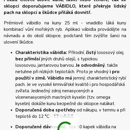
sklopci doporučujeme VÁBIDLO, které překryje lidský
pach na sklopci a škůdce přiláká dovnitř.
Prémiové vábidlo na kuny 25 ml - vnadidlo láká kuny
kombinací vůní mořských ryb. Aplikaci vábidla provádějte na
návnadu a do okolí sklopce, podstaně tím zvýšíte šanci na
ulovení škůdce.
Charakteristika vábidla:
Přírodní,
čistý
lososový olej,
bez příměsí
jiných druhů olejů, s typickou
lososovou, jantarovou barvou.
Je odvodněný
, takže
netuhne při nízkých teplotách. Proto je vhodný
i pro
použití v zimě. Vábidlo má
jemný, charakteristický rybí
pach. Je ve vysoké krmivářské kvalitě i pro hospodářská
zvířata. Jedinečný zdroj nenasycených a
vícenenasycených mastných kyselin (tzv. omega
kyselin) dokáže kunu bezpečně do sklopce nalákat.
Doporučená doba spotřeby
od nákupu, v temnu a při
teplotě do 12 °C - 12 měsíců.
Doporučené dávkování:
cca 30 kapek vábidla na