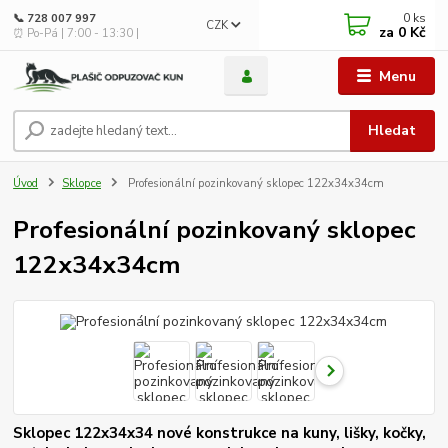
0
ks
📞 728 007 997
CZK
za
0 Kč
⏰ Po-Pá | 7:00 - 13:30 |
Menu
Hledat
Úvod
Sklopce
Profesionální pozinkovaný sklopec 122x34x34cm
Profesionální pozinkovaný sklopec
122x34x34cm
Sklopec 122x34x34 nové konstrukce na kuny, lišky, kočky,