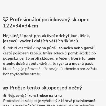
🦊
Profesionální pozinkovaný sklopec
122×34×34 cm
Nejsilnější past pro aktivní odchyt kun, lišek,
jezevců, vyder i dalších větších škůdců.
🔒 Pokud vás trápí
kuny na půdě, izolacích nebo garáži
,
časté poškození kabelů, trhání izolace či pohyb škůdců po
pozemku,
tento profi sklopec je řešení, které funguje
dlouhodobě a spolehlivě
. Je to
rychlá a mocná past
,
která funguje přirozeně – 🐾 bez jedů, chemie a pro zvířata
bez zbytečného stresu.
🧱
Proč je tento sklopec jedinečný
💪 Nejpevnější konstrukce na trhu
Profesionální sklopec je vyrobený z
žárově pozinkované
oceli s masivní sítí 3 mm
, která odolá i silným zvířatům