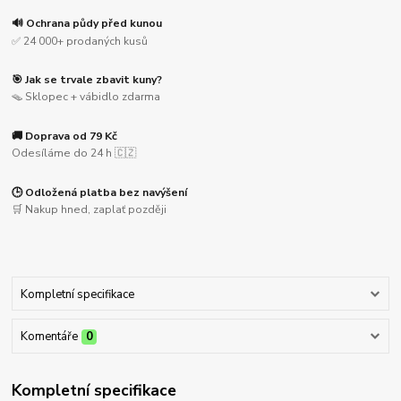
🔊 Ochrana půdy před kunou
✅ 24 000+ prodaných kusů
🎯 Jak se trvale zbavit kuny?
🪤 Sklopec + vábidlo zdarma
🚚 Doprava od 79 Kč
Odesíláme do 24 h 🇨🇿
🕒 Odložená platba bez navýšení
🛒 Nakup hned, zaplať později
Kompletní specifikace
Komentáře
0
Kompletní specifikace