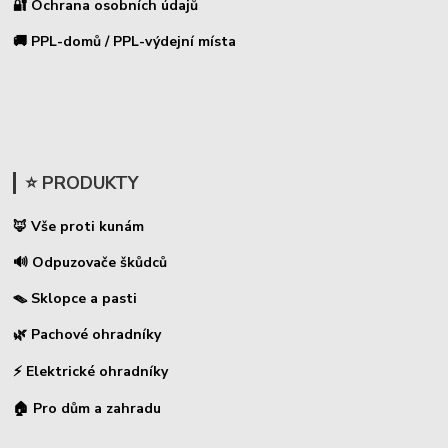
🔐 Ochrana osobních údajů
🚚 PPL-domů / PPL-výdejní místa
⭐ PRODUKTY
🦊 Vše proti kunám
🔊 Odpuzovače škůdců
🪤 Sklopce a pasti
🌿 Pachové ohradníky
⚡
Elektrické ohradníky
🏠 Pro dům a zahradu