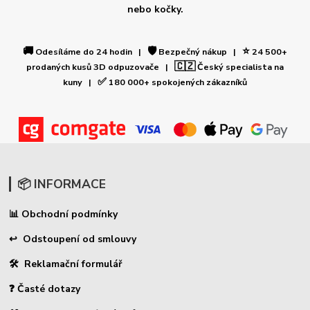
nebo kočky.
🚚
🛡️
⭐
Odesíláme do 24 hodin |
Bezpečný nákup |
24 500+
🇨🇿
prodaných kusů 3D odpuzovače |
Český specialista na
✅
kuny |
180 000+ spokojených zákazníků
📦 INFORMACE
Obchodní podmínky
📊
↩ Odstoupení od smlouvy
🛠 Reklamační formulář
❓ Časté dotazy