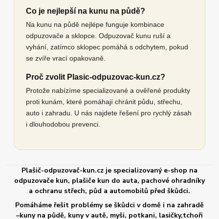
Co je nejlepší na kunu na půdě?
Na kunu na půdě nejlépe funguje kombinace
odpuzovače a sklopce. Odpuzovač kunu ruší a
vyhání, zatímco sklopec pomáhá s odchytem, pokud
se zvíře vrací opakovaně.
Proč zvolit Plasic-odpuzovac-kun.cz?
Protože nabízíme specializované a ověřené produkty
proti kunám, které pomáhají chránit půdu, střechu,
auto i zahradu. U nás najdete řešení pro rychlý zásah
i dlouhodobou prevenci.
Plašič-odpuzovač-kun.cz je specializovaný e-shop na
odpuzovače kun, plašiče kun do auta, pachové ohradníky
a ochranu střech, půd a automobilů před škůdci.
Pomáháme řešit problémy se škůdci v domě i na zahradě
–kuny na půdě, kuny v autě, myši, potkani, lasičky,tchoři