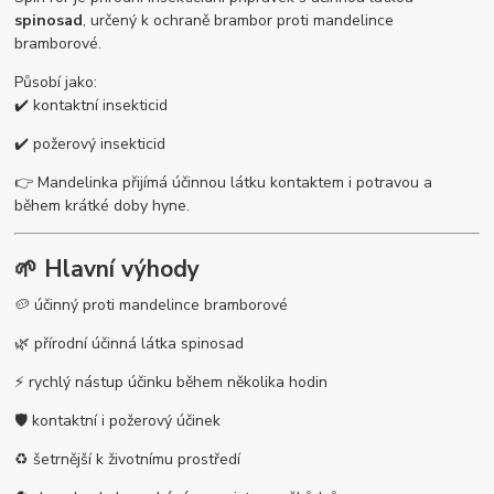
spinosad
, určený k ochraně brambor proti mandelince
bramborové.
Působí jako:
✔️ kontaktní insekticid
✔️ požerový insekticid
👉 Mandelinka přijímá účinnou látku kontaktem i potravou a
během krátké doby hyne.
🌱 Hlavní výhody
🥔 účinný proti mandelince bramborové
🌿 přírodní účinná látka spinosad
⚡ rychlý nástup účinku během několika hodin
🛡️ kontaktní i požerový účinek
♻️ šetrnější k životnímu prostředí