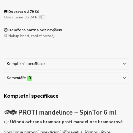
🚚 Doprava od 79 Kč
Odesíláme do 24 h 🇨🇿
🕒 Odložená platba bez navýšení
🛒 Nakup hned, zaplať později
Kompletní specifikace
Komentáře
0
Kompletní specifikace
🥔🐞
PROTI mandelince – SpinTor 6 ml
👉
Účinná ochrana brambor proti mandelince bramborové
SpinTor je přírodní insekticidní přípravek s účinnou látkou