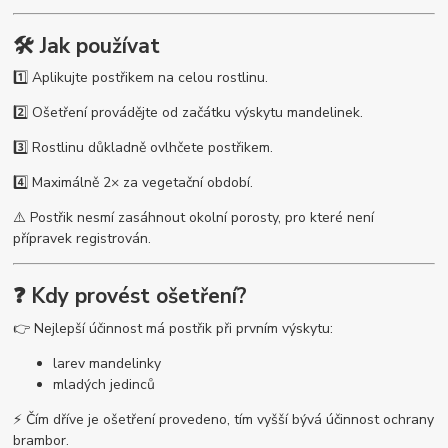
🛠️ Jak používat
1️⃣ Aplikujte postřikem na celou rostlinu.
2️⃣ Ošetření provádějte od začátku výskytu mandelinek.
3️⃣ Rostlinu důkladně ovlhčete postřikem.
4️⃣ Maximálně 2× za vegetační období.
⚠️ Postřik nesmí zasáhnout okolní porosty, pro které není
přípravek registrován.
❓ Kdy provést ošetření?
👉 Nejlepší účinnost má postřik při prvním výskytu:
larev mandelinky
mladých jedinců
⚡ Čím dříve je ošetření provedeno, tím vyšší bývá účinnost ochrany
brambor.