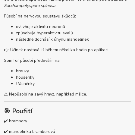
Saccharopolyspora spinosa
.
Působí na nervovou soustavu škůdců:
ovlivňuje aktivitu neuronů
způsobuje hyperaktivitu svalů
následně dochází k úhynu mandelinek
👉 Účinek nastává již během několika hodin po aplikaci.
SpinTor působí především na:
brouky
housenky
třásněnky
⚠️ Nepůsobí na savý hmyz, například mšice.
🎯 Použití
✔️ brambory
✔️ mandelinka bramborová