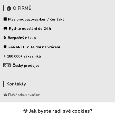
🏠 O FIRMĚ
🏢 Plasic-odpuzovac-kun / Kontakt
🚚 Rychlé odeslání do 24 h
🔒 Bezpečný nákup
🛡️ GARANCE ✔ 14 dní na vrácení
⭐ 180 000+ zákazníků
🇨🇿 Český prodejce
Kontakty
☎ Plašič odpuzovač kun
🛡️ Zákaznická podpora
🍪 Jak byste rádi své cookies?
📞 728 007 997