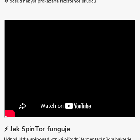
🔄 dosud nebyla prokázána rezistence škůdců
⚡ Jak SpinTor funguje
Účinná látka
spinosad
vzniká přírodní fermentací půdní bakterie