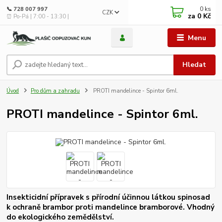
0
ks
📞 728 007 997
CZK
za
0 Kč
⏰ Po-Pá | 7:00 - 13:30 |
Menu
Hledat
Úvod
Pro dům a zahradu
PROTI mandelince - Spintor 6ml.
PROTI mandelince - Spintor 6ml.
Insekticidní přípravek s přírodní účinnou látkou spinosad
k ochraně brambor proti mandelince bramborové. Vhodný
do ekologického zemědělství.