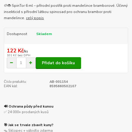
🥔🐞 SpinTor 6 ml – přírodní postřik proti mandelince bramborové. Účinný
insekticid s přírodní látkou spinosad pro ochranu brambor proti
mandelince.
celý popis
Dostupnost
Skladem
122 Kč
/
ks
101 Kč
bez DPH
Přidat do košíku
Číslo produktu:
AB-001154
EAN kód:
8595660502107
🔊 Ochrana půdy před kunou
✅ 24 000+ prodaných kusů
🎯 Jak se trvale zbavit kuny?
🪤 Sklopec + vábidlo zdarma