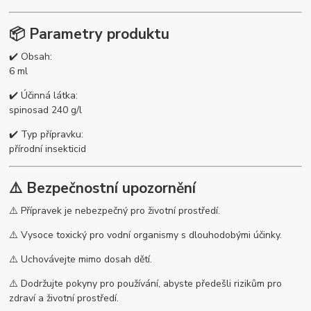
📦 Parametry produktu
✔️ Obsah:
6 ml
✔️ Účinná látka:
spinosad 240 g/l
✔️ Typ přípravku:
přírodní insekticid
⚠️ Bezpečnostní upozornění
⚠️ Přípravek je nebezpečný pro životní prostředí.
⚠️ Vysoce toxický pro vodní organismy s dlouhodobými účinky.
⚠️ Uchovávejte mimo dosah dětí.
⚠️ Dodržujte pokyny pro používání, abyste předešli rizikům pro
zdraví a životní prostředí.