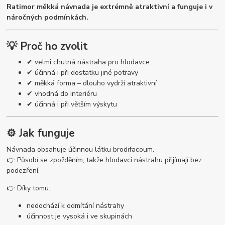
Ratimor měkká návnada je extrémně atraktivní a funguje i v
náročných podmínkách.
💡 Proč ho zvolit
✔ velmi chutná nástraha pro hlodavce
✔ účinná i při dostatku jiné potravy
✔ měkká forma – dlouho vydrží atraktivní
✔ vhodná do interiéru
✔ účinná i při větším výskytu
⚙️ Jak funguje
Návnada obsahuje účinnou látku brodifacoum.
👉 Působí se zpožděním, takže hlodavci nástrahu přijímají bez
podezření.
👉 Díky tomu:
nedochází k odmítání nástrahy
účinnost je vysoká i ve skupinách