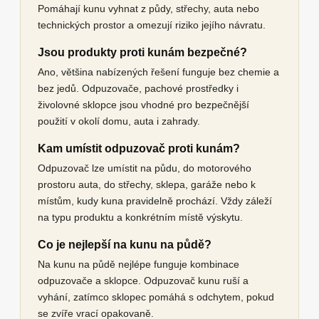
Pomáhají kunu vyhnat z půdy, střechy, auta nebo
technických prostor a omezují riziko jejího návratu.
Jsou produkty proti kunám bezpečné?
Ano, většina nabízených řešení funguje bez chemie a
bez jedů. Odpuzovače, pachové prostředky i
živolovné sklopce jsou vhodné pro bezpečnější
použití v okolí domu, auta i zahrady.
Kam umístit odpuzovač proti kunám?
Odpuzovač lze umístit na půdu, do motorového
prostoru auta, do střechy, sklepa, garáže nebo k
místům, kudy kuna pravidelně prochází. Vždy záleží
na typu produktu a konkrétním místě výskytu.
Co je nejlepší na kunu na půdě?
Na kunu na půdě nejlépe funguje kombinace
odpuzovače a sklopce. Odpuzovač kunu ruší a
vyhání, zatímco sklopec pomáhá s odchytem, pokud
se zvíře vrací opakovaně.