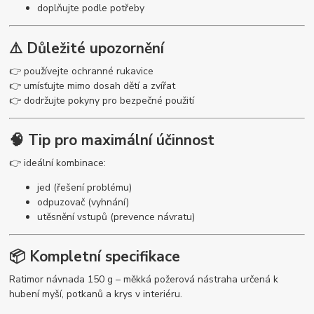
doplňujte podle potřeby
⚠️ Důležité upozornění
👉 používejte ochranné rukavice
👉 umísťujte mimo dosah dětí a zvířat
👉 dodržujte pokyny pro bezpečné použití
🧠 Tip pro maximální účinnost
👉 ideální kombinace:
jed (řešení problému)
odpuzovač (vyhnání)
utěsnění vstupů (prevence návratu)
📦 Kompletní specifikace
Ratimor návnada 150 g – měkká požerová nástraha určená k
hubení myší, potkanů a krys v interiéru.