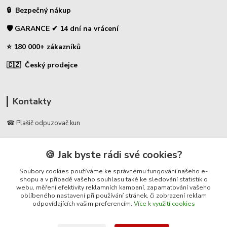
🔒 Bezpečný nákup
🛡️ GARANCE ✔ 14 dní na vrácení
⭐ 180 000+ zákazníků
🇨🇿 Český prodejce
Kontakty
☎ Plašič odpuzovač kun
🛡️ Zákaznická podpora
🍪 Jak byste rádi své cookies?
📞 728 007 997
⏰ Po-Pá | 7:00 - 13:30 |
Soubory cookies používáme ke správnému fungování našeho e-
shopu a v případě vašeho souhlasu také ke sledování statistik o
webu, měření efektivity reklamních kampaní, zapamatování vašeho
info@repulse.cz
oblíbeného nastavení při používání stránek, či zobrazení reklam
odpovídajících vašim preferencím.
Více k využití cookies