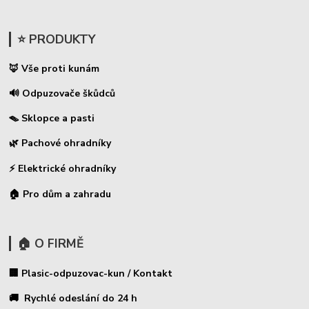
⭐ PRODUKTY
🦊 Vše proti kunám
🔊 Odpuzovače škůdců
🪤 Sklopce a pasti
🌿 Pachové ohradníky
⚡
Elektrické ohradníky
🏠 Pro dům a zahradu
🏠 O FIRMĚ
🏢 Plasic-odpuzovac-kun / Kontakt
🚚 Rychlé odeslání do 24 h