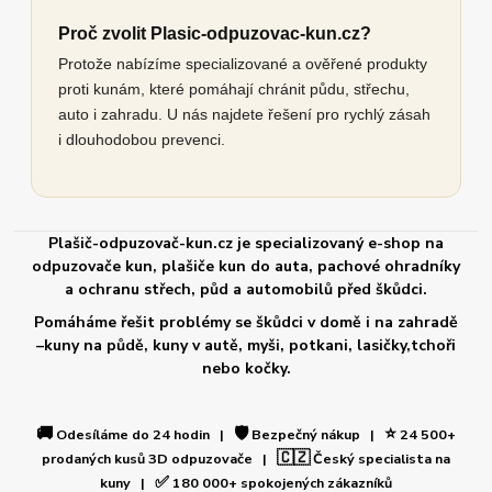
Proč zvolit Plasic-odpuzovac-kun.cz?
Protože nabízíme specializované a ověřené produkty
proti kunám, které pomáhají chránit půdu, střechu,
auto i zahradu. U nás najdete řešení pro rychlý zásah
i dlouhodobou prevenci.
Plašič-odpuzovač-kun.cz je specializovaný e-shop na
odpuzovače kun, plašiče kun do auta, pachové ohradníky
a ochranu střech, půd a automobilů před škůdci.
Pomáháme řešit problémy se škůdci v domě i na zahradě
–kuny na půdě, kuny v autě, myši, potkani, lasičky,tchoři
nebo kočky.
🚚
🛡️
⭐
Odesíláme do 24 hodin |
Bezpečný nákup |
24 500+
🇨🇿
prodaných kusů 3D odpuzovače |
Český specialista na
✅
kuny |
180 000+ spokojených zákazníků