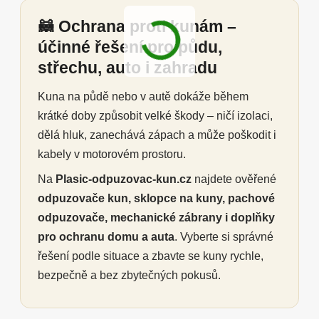
🦝 Ochrana proti kunám –
účinné řešení pro půdu,
střechu, auto i zahradu
Kuna na půdě nebo v autě dokáže během
krátké doby způsobit velké škody – ničí izolaci,
dělá hluk, zanechává zápach a může poškodit i
kabely v motorovém prostoru.
Na
Plasic-odpuzovac-kun.cz
najdete ověřené
odpuzovače kun, sklopce na kuny, pachové
odpuzovače, mechanické zábrany i doplňky
pro ochranu domu a auta
. Vyberte si správné
řešení podle situace a zbavte se kuny rychle,
bezpečně a bez zbytečných pokusů.