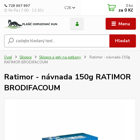
0
ks
📞 728 007 997
CZK
za
0 Kč
⏰ Po-Pá | 7:00 - 13:30 |
Menu
Hledat
Úvod
Sklopce
Sklopce a jedy na potkany
Ratimor - návnada 150g
RATIMOR BRODIFACOUM
Ratimor - návnada 150g RATIMOR
BRODIFACOUM