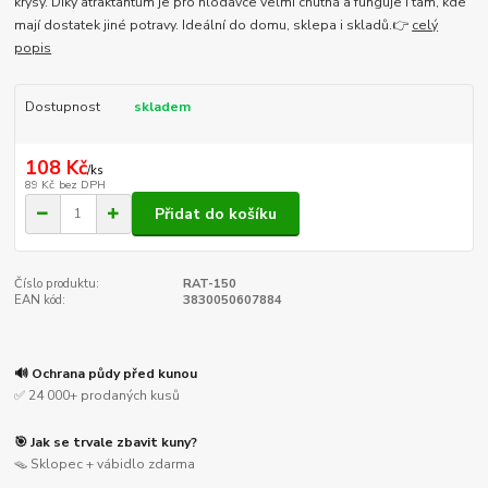
krysy. Díky atraktantům je pro hlodavce velmi chutná a funguje i tam, kde
mají dostatek jiné potravy. Ideální do domu, sklepa i skladů.👉
celý
popis
Dostupnost
skladem
108 Kč
/
ks
89 Kč
bez DPH
Přidat do košíku
Číslo produktu:
RAT-150
EAN kód:
3830050607884
🔊 Ochrana půdy před kunou
✅ 24 000+ prodaných kusů
🎯 Jak se trvale zbavit kuny?
🪤 Sklopec + vábidlo zdarma