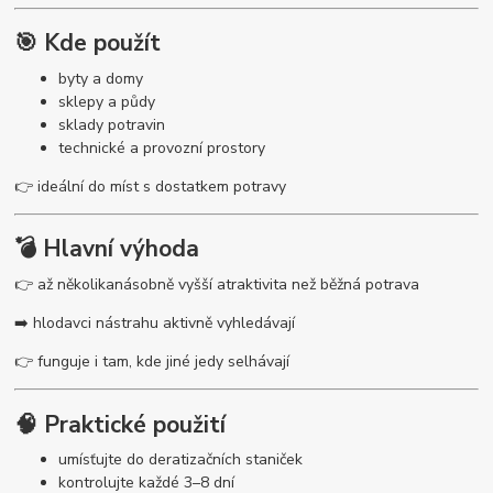
🎯 Kde použít
byty a domy
sklepy a půdy
sklady potravin
technické a provozní prostory
👉 ideální do míst s dostatkem potravy
💣 Hlavní výhoda
👉 až několikanásobně vyšší atraktivita než běžná potrava
➡️ hlodavci nástrahu aktivně vyhledávají
👉 funguje i tam, kde jiné jedy selhávají
🧠 Praktické použití
umísťujte do deratizačních staniček
kontrolujte každé 3–8 dní