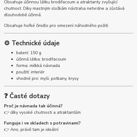
Obsahuje účinnou látku brodifacoum a atraktanty zvyšující
chutnost. Díky mastným složkám nástraha netvrdne a zůstává
dlouhodobě účinná.
Obsahuje hořké činidlo pro omezení náhodného požití.
⚙️ Technické údaje
balení: 150 g
účinná látka: brodifacoum
forma: měkká návnada
použití: interiér
vhodné pro: myši, potkany, krysy
❓ Časté dotazy
Proč je návnada tak účinná?
👉 díky vysoké chutnosti a atraktantům
Funguje i ve skladech s potravinami?
👉 Ano, právě tam je ideální