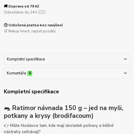
🚚 Doprava od 79 Kč
Odesíláme do 24 h 🇨🇿
🕒 Odložená platba bez navýšení
🛒 Nakup hned, zaplať později
Kompletní specifikace
Komentáře
0
Kompletní specifikace
🐀 Ratimor návnada 150 g – jed na myši,
potkany a krysy (brodifacoum)
👉 Máte hlodavce tam, kde mají dostatek potravy a běžné
nástrahy selhávají?