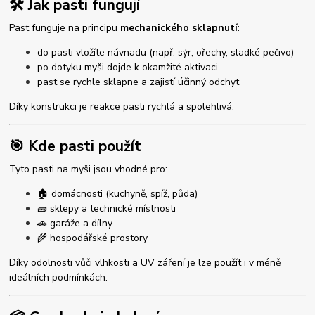
🛠 Jak pasti fungují
Past funguje na principu
mechanického sklapnutí
:
do pasti vložíte návnadu (např. sýr, ořechy, sladké pečivo)
po dotyku myši dojde k okamžité aktivaci
past se rychle sklapne a zajistí účinný odchyt
Díky konstrukci je reakce pasti rychlá a spolehlivá.
🎯 Kde pasti použít
Tyto pasti na myši jsou vhodné pro:
🏠 domácnosti (kuchyně, spíž, půda)
🧱 sklepy a technické místnosti
🚗 garáže a dílny
🌾 hospodářské prostory
Díky odolnosti vůči vlhkosti a UV záření je lze použít i v méně
ideálních podmínkách.