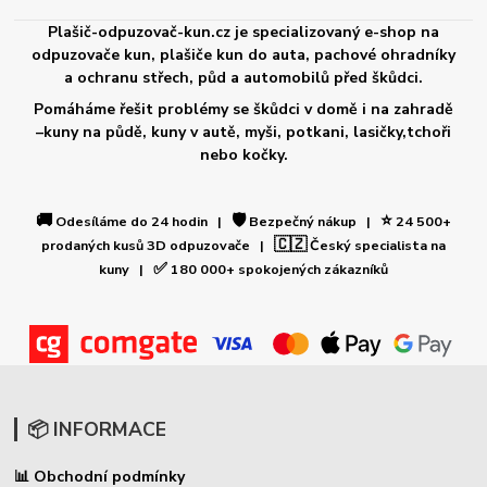
Plašič-odpuzovač-kun.cz je specializovaný e-shop na
odpuzovače kun, plašiče kun do auta, pachové ohradníky
a ochranu střech, půd a automobilů před škůdci.
Pomáháme řešit problémy se škůdci v domě i na zahradě
–kuny na půdě, kuny v autě, myši, potkani, lasičky,tchoři
nebo kočky.
🚚
🛡️
⭐
Odesíláme do 24 hodin |
Bezpečný nákup |
24 500+
🇨🇿
prodaných kusů 3D odpuzovače |
Český specialista na
✅
kuny |
180 000+ spokojených zákazníků
📦 INFORMACE
Obchodní podmínky
📊