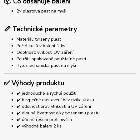
📦 Co obsahuje balení
2× plastová past na myši
📏 Technické parametry
Materiál: tvrzený plast
Počet kusů v balení: 2 ks
Odolnost: vlhkost, UV záření
Použití: opakovaně použitelné pasti
Typ: mechanická past na myši
✅ Výhody produktu
✔️ jednoduché a rychlé použití
✔️ bezpečné nastavení bez rizika úrazu
✔️ odolnost proti vlhkosti a UV záření
✔️ dlouhá životnost díky tvrzenému plastu
✔️ účinné řešení proti myším
✔️ výhodné balení 2 ks