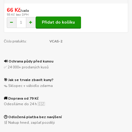
66 Kč
/
sada
55 Kč
bez DPH
Přidat do košíku
Číslo produktu:
VCAS-2
🔊 Ochrana půdy před kunou
✅ 24 000+ prodaných kusů
🎯 Jak se trvale zbavit kuny?
🪤 Sklopec + vábidlo zdarma
🚚 Doprava od 79 Kč
Odesíláme do 24 h 🇨🇿
🕒 Odložená platba bez navýšení
🛒 Nakup hned, zaplať později