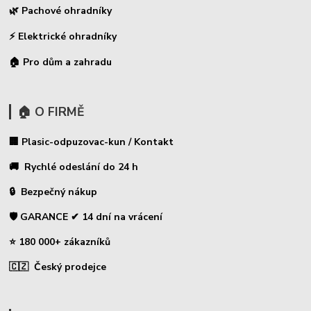
🌿 Pachové ohradníky
⚡
Elektrické ohradníky
🏠 Pro dům a zahradu
🏠 O FIRMĚ
🏢 Plasic-odpuzovac-kun / Kontakt
🚚 Rychlé odeslání do 24 h
🔒 Bezpečný nákup
🛡️ GARANCE ✔ 14 dní na vrácení
⭐ 180 000+ zákazníků
🇨🇿 Český prodejce