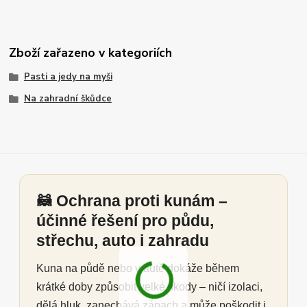
Zboží zařazeno v kategoriích
Pasti a jedy na myši
Na zahradní škůdce
🦝 Ochrana proti kunám –
účinné řešení pro půdu,
střechu, auto i zahradu
Kuna na půdě nebo v autě dokáže během
krátké doby způsobit velké škody – ničí izolaci,
dělá hluk, zanechává zápach a může poškodit i