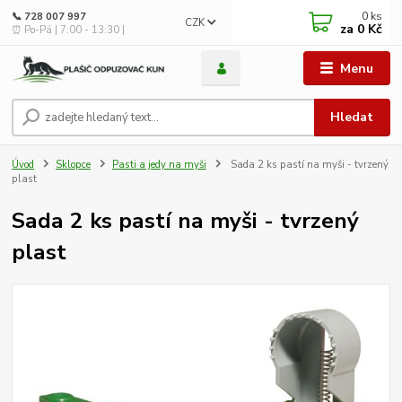
0
ks
📞 728 007 997
CZK
za
0 Kč
⏰ Po-Pá | 7:00 - 13:30 |
Menu
Hledat
Úvod
Sklopce
Pasti a jedy na myši
Sada 2 ks pastí na myši - tvrzený
plast
Sada 2 ks pastí na myši - tvrzený
plast