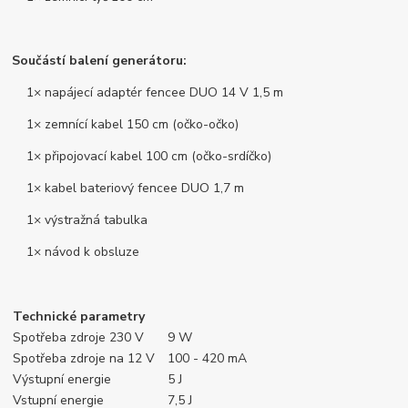
Součástí balení generátoru:
1× napájecí adaptér fencee DUO 14 V 1,5 m
1× zemnící kabel 150 cm (očko-očko)
1× připojovací kabel 100 cm (očko-srdíčko)
1× kabel bateriový fencee DUO 1,7 m
1× výstražná tabulka
1× návod k obsluze
Technické parametry
Spotřeba zdroje 230 V
9 W
Spotřeba zdroje na 12 V
100 - 420 mA
Výstupní energie
5 J
Vstupní energie
7,5 J