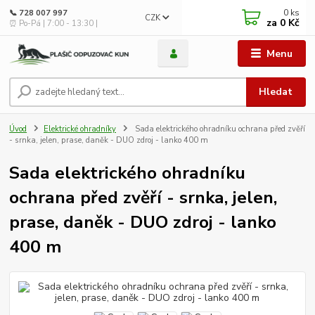
0
ks
📞 728 007 997
CZK
za
0 Kč
⏰ Po-Pá | 7:00 - 13:30 |
Menu
Hledat
Úvod
Elektrické ohradníky
Sada elektrického ohradníku ochrana před zvěří
- srnka, jelen, prase, daněk - DUO zdroj - lanko 400 m
Sada elektrického ohradníku
ochrana před zvěří - srnka, jelen,
prase, daněk - DUO zdroj - lanko
400 m