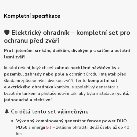
Kompletní specifikace
🛡️
Elektrický ohradník – kompletní set pro
ochranu před zvěří
Proti jelenům, srnkám, daňkům, divokým prasatům a ostatní
lesní zvěři
Ideální řešení, když chceš
zahnat nechtěné návštěvníky z
pozemku, zahrady nebo pole
a ochránit úrodu i majetek před
škodami způsobenými divokou zvěří. Tento
kompletní set
elektrického ohradníku
kombinuje spolehlivý generátor s
kvalitním lankem a příslušenstvím tak, aby byla instalace
rychlá,
jednoduchá a efektivní
.
🌲 Co dělá tento set výjimečným:
Výkonný kombinovaný generátor fencee power DUO
PD50
s energií
5 J
– zvládne ohradit i delší úseky až do 40
km.