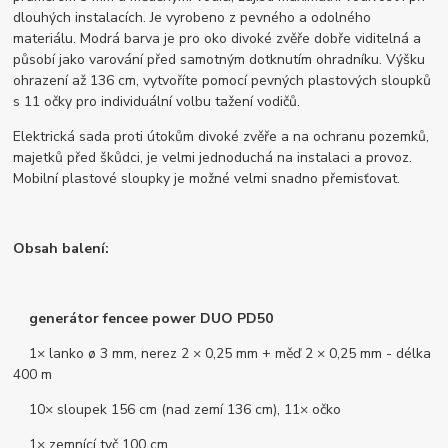
dlouhých instalacích. Je vyrobeno z pevného a odolného
materiálu. Modrá barva je pro oko divoké zvěře dobře viditelná a
působí jako varování před samotným dotknutím ohradníku. Výšku
ohrazení až 136 cm, vytvoříte pomocí pevných plastových sloupků
s 11 očky pro individuální volbu tažení vodičů.
Elektrická sada proti útokům divoké zvěře a na ochranu pozemků,
majetků před škůdci, je velmi jednoduchá na instalaci a provoz.
Mobilní plastové sloupky je možné velmi snadno přemisťovat.
Obsah balení:
generátor fencee power DUO PD50
1× lanko ø 3 mm, nerez 2 × 0,25 mm + měď 2 × 0,25 mm - délka
400 m
10× sloupek 156 cm (nad zemí 136 cm), 11× očko
1× zemnící tyč 100 cm