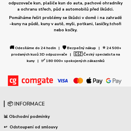
odpuzovače kun, plašiče kun do auta, pachové ohradníky
a ochranu střech, půd a automobilů před škůdci.
Pomáháme řešit problémy se škůdci v domě i na zahradě
–kuny na půdě, kuny v autě, myši, potkani, lasičky,tchoři
nebo kočky.
🚚
🛡️
⭐
Odesíláme do 24 hodin |
Bezpečný nákup |
24 500+
🇨🇿
prodaných kusů 3D odpuzovače |
Český specialista na
✅
kuny |
180 000+ spokojených zákazníků
📦 INFORMACE
Obchodní podmínky
📊
↩ Odstoupení od smlouvy