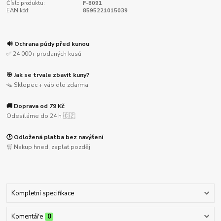
Číslo produktu:
F-8091
EAN kód:
8595221015039
🔊 Ochrana půdy před kunou
✅ 24 000+ prodaných kusů
🎯 Jak se trvale zbavit kuny?
🪤 Sklopec + vábidlo zdarma
🚚 Doprava od 79 Kč
Odesíláme do 24 h 🇨🇿
🕒 Odložená platba bez navýšení
🛒 Nakup hned, zaplať později
Kompletní specifikace
Komentáře
0