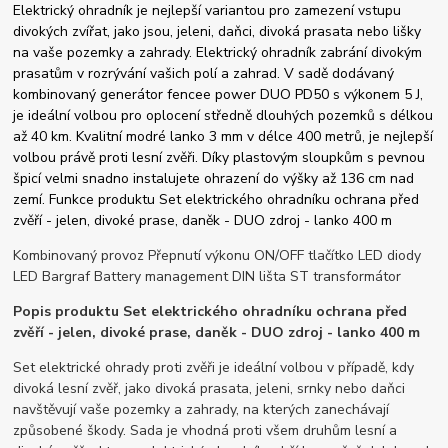
Elektrický ohradník je nejlepší variantou pro zamezení vstupu
divokých zvířat, jako jsou, jeleni, daňci, divoká prasata nebo lišky
na vaše pozemky a zahrady. Elektrický ohradník zabrání divokým
prasatům v rozrývání vašich polí a zahrad. V sadě dodávaný
kombinovaný generátor fencee power DUO PD50 s výkonem 5 J,
je ideální volbou pro oplocení středně dlouhých pozemků s délkou
až 40 km. Kvalitní modré lanko 3 mm v délce 400 metrů, je nejlepší
volbou právě proti lesní zvěři. Díky plastovým sloupkům s pevnou
špicí velmi snadno instalujete ohrazení do výšky až 136 cm nad
zemí. Funkce produktu Set elektrického ohradníku ochrana před
zvěří - jelen, divoké prase, daněk - DUO zdroj - lanko 400 m
Kombinovaný provoz Přepnutí výkonu ON/OFF tlačítko LED diody
LED Bargraf Battery management DIN lišta ST transformátor
Popis produktu Set elektrického ohradníku ochrana před
zvěří - jelen, divoké prase, daněk - DUO zdroj - lanko 400 m
Set elektrické ohrady proti zvěři je ideální volbou v případě, kdy
divoká lesní zvěř, jako divoká prasata, jeleni, srnky nebo daňci
navštěvují vaše pozemky a zahrady, na kterých zanechávají
způsobené škody. Sada je vhodná proti všem druhům lesní a