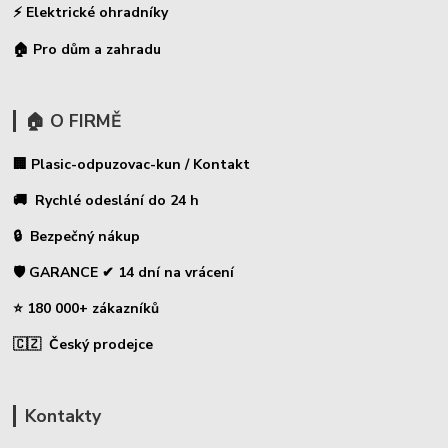
⚡
Elektrické ohradníky
🏠 Pro dům a zahradu
🏠 O FIRMĚ
🏢 Plasic-odpuzovac-kun / Kontakt
🚚 Rychlé odeslání do 24 h
🔒 Bezpečný nákup
🛡️ GARANCE ✔ 14 dní na vrácení
⭐ 180 000+ zákazníků
🇨🇿 Český prodejce
Kontakty