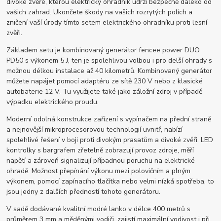
divoké zvěře, kterou elektrický ohradník udrží bezpečně daleko od
vašich zahrad. Ukončete škody na vašich rozrytých polích a
zničení vaší úrody tímto setem elektrického ohradníku proti lesní
zvěři.
Základem setu je kombinovaný generátor fencee power DUO
PD50 s výkonem 5 J, ten je spolehlivou volbou i pro delší ohrady s
možnou délkou instalace až 40 kilometrů. Kombinovaný generátor
můžete napájet pomocí adaptéru ze sítě 230 V nebo z klasické
autobaterie 12 V. Tu využijete také jako záložní zdroj v případě
výpadku elektrického proudu.
Moderní odolná konstrukce zařízení s vypínačem na přední straně
a nejnovější mikroprocesorovou technologií uvnitř, nabízí
spolehlivé řešení v boji proti divokým prasatům a divoké zvěři. LED
kontrolky s bargrafem zřetelně zobrazují provoz zdroje, měří
napětí a zároveň signalizují případnou poruchu na elektrické
ohradě. Možnost přepínání výkonu mezi polovičním a plným
výkonem, pomocí zapínacího tlačítka nebo velmi nízká spotřeba, to
jsou jedny z dalších předností tohoto generátoru.
V sadě dodávané kvalitní modré lanko v délce 400 metrů s
průměrem 3 mm a měděnými vodiči, zajistí maximální vodivost i při