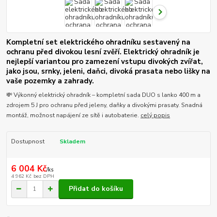
Kompletní set elektrického ohradníku sestavený na
ochranu před divokou lesní zvěří. Elektrický ohradník je
nejlepší variantou pro zamezení vstupu divokých zvířat,
jako jsou, srnky, jeleni, daňci, divoká prasata nebo lišky na
vaše pozemky a zahrady.
💸 Výkonný elektrický ohradník – kompletní sada DUO s lanko 400 m a
zdrojem 5 J pro ochranu před jeleny, daňky a divokými prasaty. Snadná
montáž, možnost napájení ze sítě i autobaterie.
celý popis
Dostupnost
Skladem
6 004 Kč
/
ks
4 962 Kč
bez DPH
Přidat do košíku