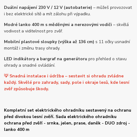
Duální napájení 230 V / 12 V (autobaterie)
– můžeš provozovat
i bez elektrické sítě a mít zálohu při výpadku.
Modré lanko 400 m s měděnými a nerezovými vodiči
– skvělá
vodivost a viditelnost pro zvěř.
Mobilní plastové sloupky (výška až 136 cm)
s 11 očky usnadní
montáž i změnu trasy ohrady.
LED indikátory a bargraf na generátoru
pro přehled o stavu
ohrady a snadné ovládání.
💡 Snadná instalace i údržba – sestavit si ohradu zvládne
každý. Skvělé pro zahrady, sady, pole i okraje lesů, kde lesní
zvěř způsobuje škody.
Kompletní set elektrického ohradníku sestavený na ochranu
před divokou lesní zvěří. Sada elektrického ohradníku
ochrana před zvěří - srnka, jelen, prase, daněk - DUO zdroj -
lanko 400 m