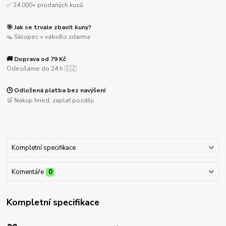
✅ 24 000+ prodaných kusů
🎯 Jak se trvale zbavit kuny?
🪤 Sklopec + vábidlo zdarma
🚚 Doprava od 79 Kč
Odesíláme do 24 h 🇨🇿
🕒 Odložená platba bez navýšení
🛒 Nakup hned, zaplať později
Kompletní specifikace
Komentáře
0
Kompletní specifikace