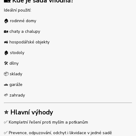
🏡 Kde je sada vhodná?
Ideální použití:
🏠 rodinné domy
🏡 chaty a chalupy
🚜 hospodářské objekty
🏚 stodoly
🛠 dílny
📦 sklady
🚗 garáže
🌱 zahrady
⭐ Hlavní výhody
✅ Kompletní řešení proti myším a potkanům
✅ Prevence, odpuzování, odchyt i likvidace v jedné sadě