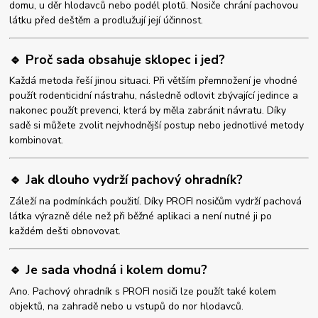
domu, u děr hlodavců nebo podél plotů. Nosiče chrání pachovou
látku před deštěm a prodlužují její účinnost.
🔹 Proč sada obsahuje sklopec i jed?
Každá metoda řeší jinou situaci. Při větším přemnožení je vhodné
použít rodenticidní nástrahu, následně odlovit zbývající jedince a
nakonec použít prevenci, která by měla zabránit návratu. Díky
sadě si můžete zvolit nejvhodnější postup nebo jednotlivé metody
kombinovat.
🔹 Jak dlouho vydrží pachový ohradník?
Záleží na podmínkách použití. Díky PROFI nosičům vydrží pachová
látka výrazně déle než při běžné aplikaci a není nutné ji po
každém dešti obnovovat.
🔹 Je sada vhodná i kolem domu?
Ano. Pachový ohradník s PROFI nosiči lze použít také kolem
objektů, na zahradě nebo u vstupů do nor hlodavců.