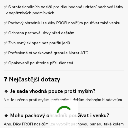
✅ 6 profesionálních nosičů pro dlouhodobé udržení pachové látky
i v nepříznivých podmínkách
✅ Pachový ohradník lze díky PROFI nosičům používat také venku
✅ Ochrana pachové látky před deštěm
✅ Živolovný sklopec bez použití jedů
✅ Profesionální voskované granule Norat ATG
✅ Opakovaně použitelné příslušenství
❓ Nejčastější dotazy
🔹 Je sada vhodná pouze proti myším?
Ne. Je určena proti myším, potkanům i dalším drobným hlodavcům.
🔹 Mohu pachový ohradník používat i venku?
Ano. Díky PROFI nosičům lze vytvořit pachovou bariéru také kolem