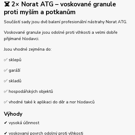
☠️ 2× Norat ATG – voskované granule
proti myším a potkanům
Součástí sady jsou dvě balení profesionální nástrahy Norat ATG.
Voskované granule jsou odolné proti vlhkosti a velmi dobře
přijímané hlodavci.
Jsou vhodné zejména do:
✅ sklepů
✅ garáží
✅ skladů
✅ hospodářských objektů
✅ vhodné také k aplikaci do děr a nor hlodavců
Výhody
✔ vysoká účinnost
✔ voskovaný povrch odolný proti vlhkosti