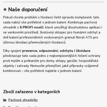
⭐ Naše doporučení
Pokud chcete problém s hlodavci řešit opravdu komplexně, tato
sada nabízí vše potřebné v jednom balení. Kombinuje pachový
ohradník s
6 PROFI nosiči
, které umožňují dlouhodobou aplikaci i
ve venkovním prostředí, živolovný sklopec pro humánní odchyt a
dvě balení profesionálních voskovaných granulí Norat ATG pro
účinnou likvidaci přemnožených hlodavců.
Díky spojení
prevence, odpuzování, odchytu i likvidace
představuje tato sada jedno z nejkomplexnějších řešení ochrany
proti myším a potkanům pro domy, sklepy, garáže, hospodářské
objekty i zahrady. Nemusíte přemýšlet, jaké přípravky vzájemně
kombinovat – vše potřebné najdete v jednom balení.
Zboží zařazeno v kategoriích
Pachové ohradníky