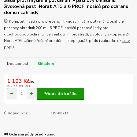
Sada proti myším a potkanům – pachový ohradník,
živolovná past, Norat ATG a 6 PROFI nosičů pro ochranu
domu i zahrady
🐭 Kompletní sada pro prevenci i likvidaci myší a potkanů. Obsahuje
pachový ohradník 200 ml, 6 PROFI nosičů pachové látky pro
dlouhodobou ochranu i ve venkovním prostředí, živolovný sklopec a 2×
Norat ATG. Účinné řešení pro dům, sklep, garáž, půdu i zahradu. 👉
celý
popis
Dostupnost
Skladem
1 103 Kč
/
ks
912 Kč
bez DPH
Přidat do košíku
Číslo produktu:
HS-66211
🔊 Ochrana půdy před kunou