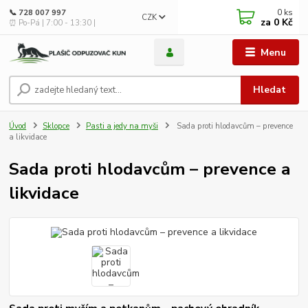
0
ks
📞 728 007 997
CZK
za
0 Kč
⏰ Po-Pá | 7:00 - 13:30 |
Menu
Hledat
Úvod
Sklopce
Pasti a jedy na myši
Sada proti hlodavcům – prevence
a likvidace
Sada proti hlodavcům – prevence a
likvidace