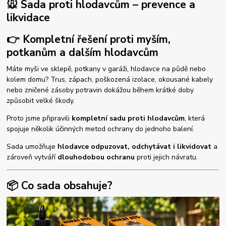
🐭 Sada proti hlodavcům – prevence a
likvidace
👉 Kompletní řešení proti myším,
potkanům a dalším hlodavcům
Máte myši ve sklepě, potkany v garáži, hlodavce na půdě nebo
kolem domu? Trus, zápach, poškozená izolace, okousané kabely
nebo zničené zásoby potravin dokážou během krátké doby
způsobit velké škody.
Proto jsme připravili
kompletní sadu proti hlodavcům
, která
spojuje několik účinných metod ochrany do jednoho balení.
Sada umožňuje
hlodavce odpuzovat, odchytávat i likvidovat
a
zároveň vytváří
dlouhodobou ochranu
proti jejich návratu.
📦 Co sada obsahuje?