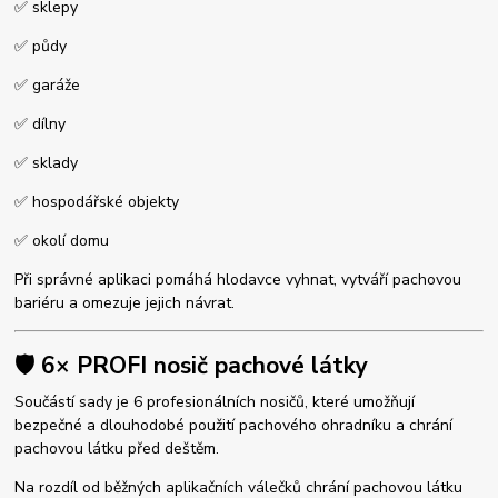
✅ sklepy
✅ půdy
✅ garáže
✅ dílny
✅ sklady
✅ hospodářské objekty
✅ okolí domu
Při správné aplikaci pomáhá hlodavce vyhnat, vytváří pachovou
bariéru a omezuje jejich návrat.
🛡️ 6× PROFI nosič pachové látky
Součástí sady je 6 profesionálních nosičů, které umožňují
bezpečné a dlouhodobé použití pachového ohradníku a chrání
pachovou látku před deštěm.
Na rozdíl od běžných aplikačních válečků chrání pachovou látku