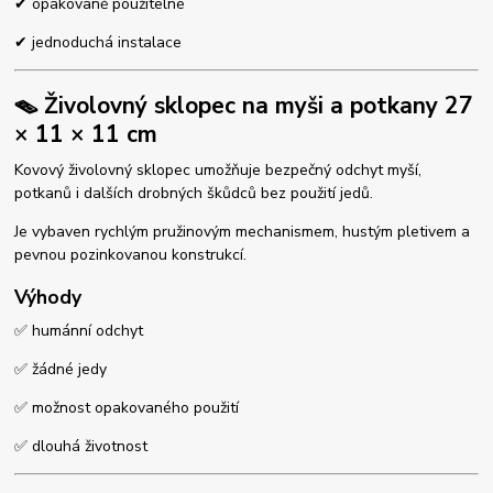
✔ opakovaně použitelné
✔ jednoduchá instalace
🪤 Živolovný sklopec na myši a potkany 27
× 11 × 11 cm
Kovový živolovný sklopec umožňuje bezpečný odchyt myší,
potkanů i dalších drobných škůdců bez použití jedů.
Je vybaven rychlým pružinovým mechanismem, hustým pletivem a
pevnou pozinkovanou konstrukcí.
Výhody
✅ humánní odchyt
✅ žádné jedy
✅ možnost opakovaného použití
✅ dlouhá životnost