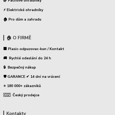
🌿 Pachové ohradníky
⚡
Elektrické ohradníky
🏠 Pro dům a zahradu
🏠 O FIRMĚ
🏢 Plasic-odpuzovac-kun / Kontakt
🚚 Rychlé odeslání do 24 h
🔒 Bezpečný nákup
🛡️ GARANCE ✔ 14 dní na vrácení
⭐ 180 000+ zákazníků
🇨🇿 Český prodejce
Kontakty