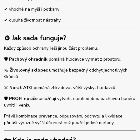
✔ vhodné na myši i potkany
✔ dlouhá životnost nástrahy
⚙️ Jak sada funguje?
Každý způsob ochrany řeší jinou část problému.
🛡️
Pachový ohradník
pomáhá hlodavce vyhnat z prostoru.
🪤
Živolovný sklopec
umožňuje bezpečný odchyt jednotlivých
škůdců.
☠️
Norat ATG
pomáhá zlikvidovat větší výskyt hlodavců.
🛡️
PROFI nosiče
umožňují vytvořit dlouhodobou pachovou bariéru
uvnitř i venku.
Právě kombinace prevence, odpuzování, odchytu a likvidace
přináší výrazně vyšší účinnost než použití jediné metody.