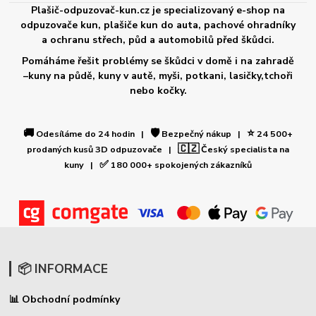
Plašič-odpuzovač-kun.cz je specializovaný e-shop na
odpuzovače kun, plašiče kun do auta, pachové ohradníky
a ochranu střech, půd a automobilů před škůdci.
Pomáháme řešit problémy se škůdci v domě i na zahradě
–kuny na půdě, kuny v autě, myši, potkani, lasičky,tchoři
nebo kočky.
🚚
🛡️
⭐
Odesíláme do 24 hodin |
Bezpečný nákup |
24 500+
🇨🇿
prodaných kusů 3D odpuzovače |
Český specialista na
✅
kuny |
180 000+ spokojených zákazníků
📦 INFORMACE
Obchodní podmínky
📊