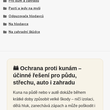
Pro dům a zahradu
Pasti a jedy na myši
Odpuzovače hlodavců
Na hlodavce
Na zahradní škůdce
🦝 Ochrana proti kunám –
účinné řešení pro půdu,
střechu, auto i zahradu
Kuna na půdě nebo v autě dokáže během
krátké doby způsobit velké škody – ničí izolaci,
dělá hluk, zanechává zápach a může poškodit i