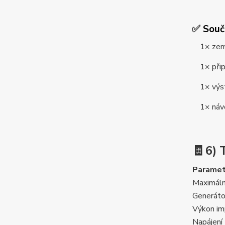
✅
Souč
1× zemní
1× připo
1× výstr
1× návo
🧾 6)
Paramet
Maximáln
Generáto
Výkon im
Napájení