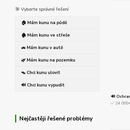
🎯 Vyberte správné řešení
🏠 Mám kunu na půdě
🏚️ Mám kunu ve střeše
🚗 Mám kunu v autě
🌿 Mám kunu na pozemku
🪤 Chci kunu ulovit
🔊 Chci kunu vypudit
🔊 Ochra
✅ 24 000+
Nejčastěji řešené problémy