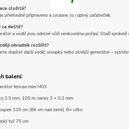
lace složitá?
je přehledně připraveno a zvládne to i úplný začátečník.
i za deště?
rátor a vodič jsou odolné vůči venkovnímu počasí. Stačí správně
ději ohradník rozšířit?
te doplnit další vodič, sloupky nebo silnější generátor – systém
h balení:
átor fencee mini M03
 2,5 mm, 100 m, nerez 3 × 0,2 mm
pek 105 cm (86 cm nad zemí), 8× očko
cí tyč 75 cm