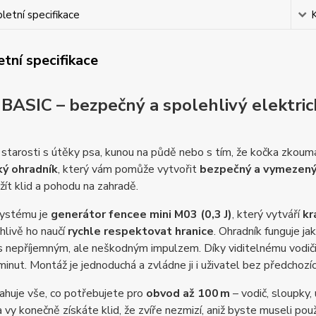
etní specifikace
tní specifikace
 BASIC – bezpečný a spolehlivý elektric
starosti s útěky psa, kunou na půdě nebo s tím, že kočka zkoum
ký ohradník
, který vám pomůže vytvořit
bezpečný a vymezený
ít klid a pohodu na zahradě.
ystému je
generátor fencee mini M03 (0,3 J)
, který vytváří
kr
hlivě ho naučí
rychle respektovat hranice
. Ohradník funguje ja
 nepříjemným, ale neškodným impulzem. Díky viditelnému vodiči 
minut. Montáž je jednoduchá a zvládne ji i uživatel bez předchozí
ahuje vše, co potřebujete pro
obvod až 100 m
– vodič, sloupky,
a vy konečně získáte klid, že zvíře nezmizí, aniž byste museli použ