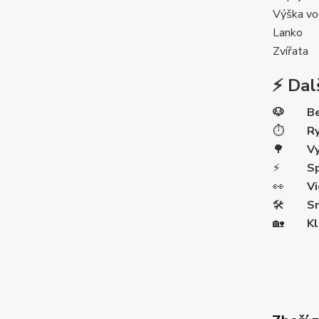
Výška vo
Lanko
Zvířata
⚡ Dal
🐶
Be
⏱️
Ry
🌳
V
⚡
Sp
👀
Vi
🛠️
Sn
🏡
Kl