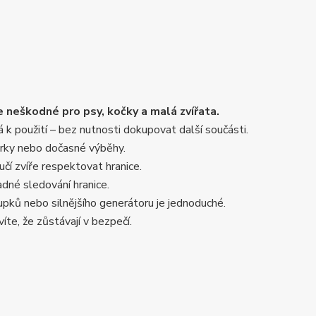
le neškodné pro psy, kočky a malá zvířata.
 k použití – bez nutnosti dokupovat další součásti.
orky nebo dočasné výběhy.
učí zvíře respektovat hranice.
adné sledování hranice.
oupků nebo silnějšího generátoru je jednoduché.
íte, že zůstávají v bezpečí.