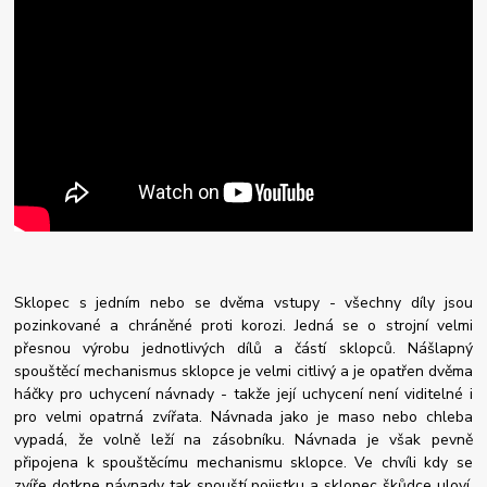
Sklopec s jedním nebo se dvěma vstupy - všechny díly jsou
pozinkované a chráněné proti korozi. Jedná se o strojní velmi
přesnou výrobu jednotlivých dílů a částí sklopců. Nášlapný
spouštěcí mechanismus sklopce je velmi citlivý a je opatřen dvěma
háčky pro uchycení návnady - takže její uchycení není viditelné i
pro velmi opatrná zvířata. Návnada jako je maso nebo chleba
vypadá, že volně leží na zásobníku. Návnada je však pevně
připojena k spouštěcímu mechanismu sklopce. Ve chvíli kdy se
zvíře dotkne návnady tak spouští pojistku a sklopec škůdce uloví.