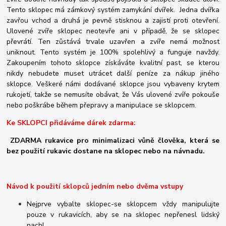
Tento sklopec má zámkový systém zamykání dvířek. Jedna dvířka
zavřou vchod a druhá je pevně stisknou a zajistí proti otevření.
Ulovené zvíře sklopec neotevře ani v případě, že se sklopec
převrátí. Ten zůstává trvale uzavřen a zvíře nemá možnost
uniknout. Tento systém je 100% spolehlivý a funguje navždy.
Zakoupením tohoto sklopce získáváte kvalitní past, se kterou
nikdy nebudete muset utrácet další peníze za nákup jiného
sklopce. Veškeré námi dodávané sklopce jsou vybaveny krytem
rukojetí, takže se nemusíte obávat, že Vás ulovené zvíře pokouše
nebo poškrábe během přepravy a manipulace se sklopcem.
Ke SKLOPCI přidáváme dárek zdarma:
ZDARMA rukavice pro minimalizaci vůně člověka, která se
bez použití rukavic dostane na sklopec nebo na návnadu.
Návod k použití sklopců jedním nebo dvěma vstupy
Nejprve vybalte sklopec-se sklopcem vždy manipulujte
pouze v rukavicích, aby se na sklopec nepřenesl lidský
pach!