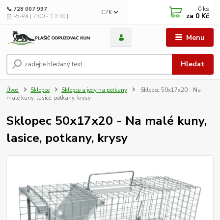
0
ks
📞 728 007 997
CZK
za
0 Kč
⏰ Po-Pá | 7:00 - 13:30 |
Menu
Hledat
Úvod
Sklopce
Sklopce a jedy na potkany
Sklopec 50x17x20 - Na
malé kuny, lasice, potkany, krysy
Sklopec 50x17x20 - Na malé kuny,
lasice, potkany, krysy