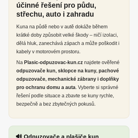
účinné řešení pro půdu,
střechu, auto i zahradu
Kuna na půdě nebo v autě dokáže během
krátké doby způsobit velké škody – ničí izolaci,
dělá hluk, zanechává zápach a může poškodit i
kabely v motorovém prostoru.
Na
Plasic-odpuzovac-kun.cz
najdete ověřené
odpuzovače kun, sklopce na kuny, pachové
odpuzovače, mechanické zábrany i doplňky
pro ochranu domu a auta
. Vyberte si správné
řešení podle situace a zbavte se kuny rychle,
bezpečně a bez zbytečných pokusů.
🔊 Odpuzovače a plašiče kun