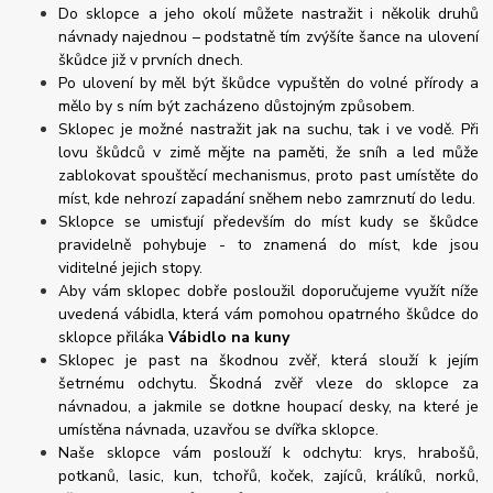
Do sklopce a jeho okolí můžete nastražit i několik druhů
návnady najednou – podstatně tím zvýšíte šance na ulovení
škůdce již v prvních dnech.
Po ulovení by měl být škůdce vypuštěn do volné přírody a
mělo by s ním být zacházeno důstojným způsobem.
Sklopec je možné nastražit jak na suchu, tak i ve vodě. Při
lovu škůdců v zimě mějte na paměti, že sníh a led může
zablokovat spouštěcí mechanismus, proto past umístěte do
míst, kde nehrozí zapadání sněhem nebo zamrznutí do ledu.
Sklopce se umisťují především do míst kudy se škůdce
pravidelně pohybuje - to znamená do míst, kde jsou
viditelné jejich stopy.
Aby vám sklopec dobře posloužil doporučujeme využít níže
uvedená vábidla, která vám pomohou opatrného škůdce do
sklopce přiláka
Vábidlo na kuny
Sklopec je past na škodnou zvěř, která slouží k jejím
šetrnému odchytu. Škodná zvěř vleze do sklopce za
návnadou, a jakmile se dotkne houpací desky, na které je
umístěna návnada, uzavřou se dvířka sklopce.
Naše sklopce vám poslouží k odchytu:
krys, hrabošů,
potkanů, lasic, kun, tchořů, koček, zajíců, králíků, norků,