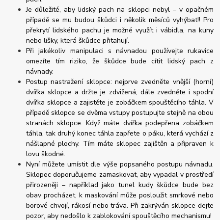
Je důležité, aby lidský pach na sklopci nebyl – v opačném
případě se mu budou škůdci i několik měsíců vyhýbat!! Pro
překrytí lidského pachu je možné využít i vábidla, na kuny
nebo lišky, která škůdce přitahují.
Při jakékoliv manipulaci s návnadou používejte rukavice
omezíte tím riziko, že škůdce bude cítit lidský pach z
návnady.
Postup nastražení sklopce: nejprve zvedněte vnější (horní)
dvířka sklopce a držte je zdvižená, dále zvedněte i spodní
dvířka sklopce a zajistěte je zobáčkem spouštěcího táhla. V
případě sklopce se dvěma vstupy postupujte stejně na obou
stranách sklopce. Když máte dvířka podepřena zobáčkem
táhla, tak druhý konec táhla zapřete o páku, která vychází z
nášlapné plochy. Tím máte sklopec zajištěn a připraven k
lovu škodné.
Nyní můžete umístit dle výše popsaného postupu návnadu.
Sklopec doporučujeme zamaskovat, aby vypadal v prostředí
přirozeněji – například jako tunel kudy škůdce bude bez
obav procházet, k maskování může posloužit smrkové nebo
borové chvojí, rákosí nebo tráva. Při zakrýván sklopce dejte
pozor, aby nedošlo k zablokování spouštěcího mechanismu!