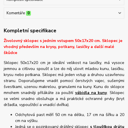
Komentáře
0
Kompletní specifikace
Živolovný sklopec s jedním vstupem 50x17x20 cm. Sklopec je
vhodný především na krysy, potkany, lasičky a další malé
škůdce
Sklopec 50x17x20 cm je ideální velikost na lasičky, má vysoce
jemnou a citlivou spoušť a lze do něj ulovit mladou kunu, lasičku,
krysu nebo potkana. Sklopec má jeden vstup a druhou uzavřenou
stranu. Doporučujeme vnadit pomocí čerstvých vajec, sušenými
švestkami, uzenou makrelou, granulemi na kuny. Kunu do sklopce
mnohem snadněji přilákáte za použití
vábidla na kuny
. Sklopec
se velmi snadno obsluhuje a má praktické ochranné prvky (kryt
držadla, vypouštěcí a vnadící dvířka).
Odchytová past měří 50 cm na délku, 17 cm na šířku a 20
cm na výšku.
Jedná se o pozinkovaný drátěný sklopec
s tloušťkou drátu