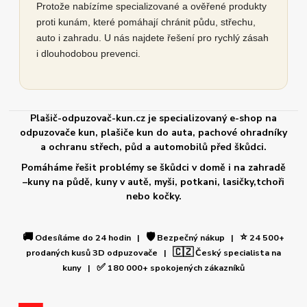
Protože nabízíme specializované a ověřené produkty
proti kunám, které pomáhají chránit půdu, střechu,
auto i zahradu. U nás najdete řešení pro rychlý zásah
i dlouhodobou prevenci.
Plašič-odpuzovač-kun.cz je specializovaný e-shop na
odpuzovače kun, plašiče kun do auta, pachové ohradníky
a ochranu střech, půd a automobilů před škůdci.
Pomáháme řešit problémy se škůdci v domě i na zahradě
–kuny na půdě, kuny v autě, myši, potkani, lasičky,tchoři
nebo kočky.
🚚
🛡️
⭐
Odesíláme do 24 hodin |
Bezpečný nákup |
24 500+
🇨🇿
prodaných kusů 3D odpuzovače |
Český specialista na
✅
kuny |
180 000+ spokojených zákazníků