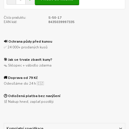
Číslo produktu:
S-50-17
EAN kód:
8435039997335
🔊 Ochrana půdy před kunou
✅ 24 000+ prodaných kusů
🎯 Jak se trvale zbavit kuny?
🪤 Sklopec + vábidlo zdarma
🚚 Doprava od 79 Kč
Odesíláme do 24 h 🇨🇿
🕒 Odložená platba bez navýšení
🛒 Nakup hned, zaplať později
Kompletní specifikace