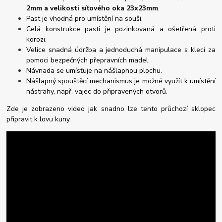
2mm a velikosti síťového oka 23x23mm
.
Past je vhodná pro umístění na souši.
Celá konstrukce pasti je pozinkovaná a ošetřená proti
korozi.
Velice snadná údržba a jednoduchá manipulace s klecí za
pomoci bezpečných přepravních madel.
Návnada se umísťuje na nášlapnou plochu.
Nášlapný spouštěcí mechanismus je možné využít k umístění
nástrahy, např. vajec do připravených otvorů.
Zde je zobrazeno video jak snadno lze tento průchozí sklopec
připravit k lovu kuny.