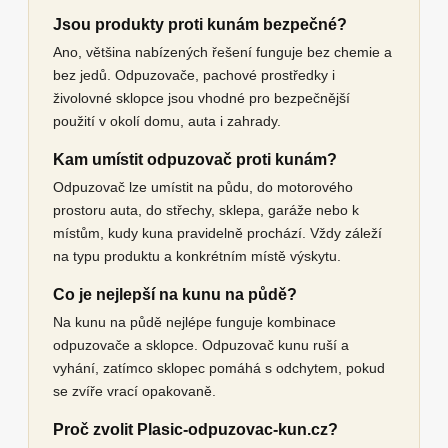
Jsou produkty proti kunám bezpečné?
Ano, většina nabízených řešení funguje bez chemie a
bez jedů. Odpuzovače, pachové prostředky i
živolovné sklopce jsou vhodné pro bezpečnější
použití v okolí domu, auta i zahrady.
Kam umístit odpuzovač proti kunám?
Odpuzovač lze umístit na půdu, do motorového
prostoru auta, do střechy, sklepa, garáže nebo k
místům, kudy kuna pravidelně prochází. Vždy záleží
na typu produktu a konkrétním místě výskytu.
Co je nejlepší na kunu na půdě?
Na kunu na půdě nejlépe funguje kombinace
odpuzovače a sklopce. Odpuzovač kunu ruší a
vyhání, zatímco sklopec pomáhá s odchytem, pokud
se zvíře vrací opakovaně.
Proč zvolit Plasic-odpuzovac-kun.cz?