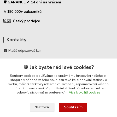
🛡️ GARANCE ✔ 14 dní na vrácení
⭐ 180 000+ zákazníků
🇨🇿 Český prodejce
Kontakty
☎ Plašič odpuzovač kun
🛡️ Zákaznická podpora
🍪 Jak byste rádi své cookies?
📞 728 007 997
⏰ Po-Pá | 7:00 - 13:30 |
Soubory cookies používáme ke správnému fungování našeho e-
shopu a v případě vašeho souhlasu také ke sledování statistik o
webu, měření efektivity reklamních kampaní, zapamatování vašeho
info@repulse.cz
oblíbeného nastavení při používání stránek, či zobrazení reklam
odpovídajících vašim preferencím.
Více k využití cookies
Souhlasím
Nastavení
© 2025 Plasic-odpuzovac-kun.cz – specializovaný e-shop na plašiče kun