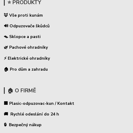
⭐ PRODUKTY
🦊 Vše proti kunám
🔊 Odpuzovače škůdců
🪤 Sklopce a pasti
🌿 Pachové ohradníky
⚡
Elektrické ohradníky
🏠 Pro dům a zahradu
🏠 O FIRMĚ
🏢 Plasic-odpuzovac-kun / Kontakt
🚚 Rychlé odeslání do 24 h
🔒 Bezpečný nákup