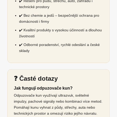
✔️ Řešení pro půdu, střechu, auto, zahradu i
technické prostory
✔️ Bez chemie a jedů – bezpečnější ochrana pro
domácnosti i firmy
✔️ Kvalitní produkty s vysokou účinností a dlouhou
životností
✔️ Odborné poradenství, rychlé odeslání a české
sklady
❓ Časté dotazy
Jak fungují odpuzovače kun?
Odpuzovače kun využívají ultrazvuk, světelné
impulzy, pachové signály nebo kombinaci více metod.
Pomáhají kunu vyhnat z půdy, střechy, auta nebo
technických prostor a omezují riziko jejího návratu.