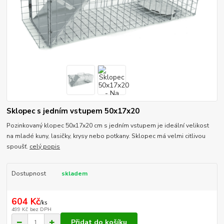
Sklopec s jedním vstupem 50x17x20
Pozinkovaný klopec 50x17x20 cm s jedním vstupem je ideální velikost
na mladé kuny, lasičky, krysy nebo potkany. Sklopec má velmi citlivou
spoušť.
celý popis
Dostupnost
skladem
604 Kč
/
ks
499 Kč
bez DPH
Přidat do košíku