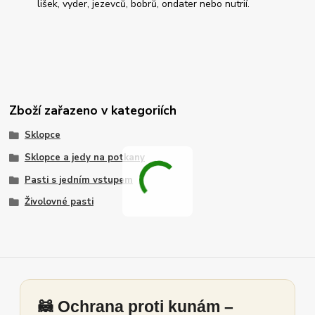
lišek, vyder, jezevců, bobrů, ondater nebo nutrií.
Zboží zařazeno v kategoriích
Sklopce
Sklopce a jedy na potkany
Pasti s jedním vstupem
Živolovné pasti
🦝 Ochrana proti kunám –