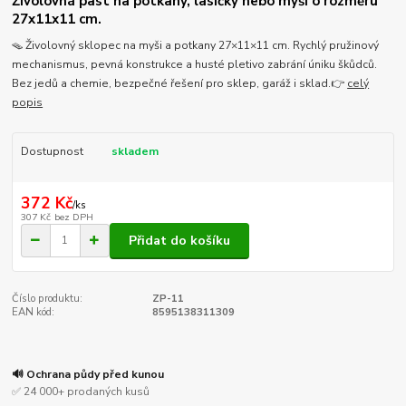
Živolovná past na potkany, lasičky nebo myši o rozměru
27x11x11 cm.
🪤 Živolovný sklopec na myši a potkany 27×11×11 cm. Rychlý pružinový
mechanismus, pevná konstrukce a husté pletivo zabrání úniku škůdců.
Bez jedů a chemie, bezpečné řešení pro sklep, garáž i sklad.👉
celý
popis
Dostupnost
skladem
372 Kč
/
ks
307 Kč
bez DPH
Přidat do košíku
Číslo produktu:
ZP-11
EAN kód:
8595138311309
🔊 Ochrana půdy před kunou
✅ 24 000+ prodaných kusů