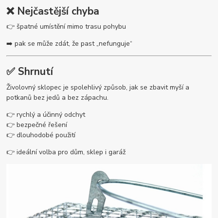
❌ Nejčastější chyba
👉 špatné umístění mimo trasu pohybu
➡️ pak se může zdát, že past „nefunguje“
✅ Shrnutí
Živolovný sklopec je spolehlivý způsob, jak se zbavit myší a
potkanů bez jedů a bez zápachu.
👉 rychlý a účinný odchyt
👉 bezpečné řešení
👉 dlouhodobé použití
👉 ideální volba pro dům, sklep i garáž