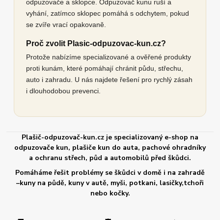
odpuzovače a sklopce. Odpuzovač kunu ruší a
vyhání, zatímco sklopec pomáhá s odchytem, pokud
se zvíře vrací opakovaně.
Proč zvolit Plasic-odpuzovac-kun.cz?
Protože nabízíme specializované a ověřené produkty
proti kunám, které pomáhají chránit půdu, střechu,
auto i zahradu. U nás najdete řešení pro rychlý zásah
i dlouhodobou prevenci.
Plašič-odpuzovač-kun.cz je specializovaný e-shop na
odpuzovače kun, plašiče kun do auta, pachové ohradníky
a ochranu střech, půd a automobilů před škůdci.
Pomáháme řešit problémy se škůdci v domě i na zahradě
–kuny na půdě, kuny v autě, myši, potkani, lasičky,tchoři
nebo kočky.