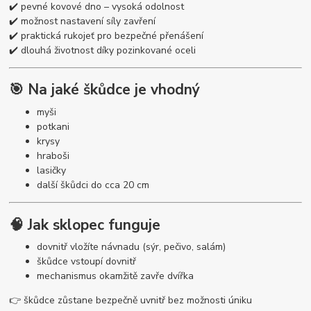
✔️ pevné kovové dno – vysoká odolnost
✔️ možnost nastavení síly zavření
✔️ praktická rukojeť pro bezpečné přenášení
✔️ dlouhá životnost díky pozinkované oceli
🎯 Na jaké škůdce je vhodný
myši
potkani
krysy
hraboši
lasičky
další škůdci do cca 20 cm
🧠 Jak sklopec funguje
dovnitř vložíte návnadu (sýr, pečivo, salám)
škůdce vstoupí dovnitř
mechanismus okamžitě zavře dvířka
👉 škůdce zůstane bezpečně uvnitř bez možnosti úniku