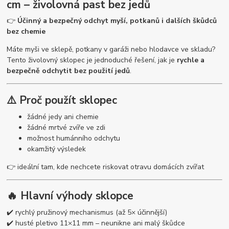
cm – živolovná past bez jedů
👉
Účinný a bezpečný odchyt myší, potkanů i dalších škůdců
bez chemie
Máte myši ve sklepě, potkany v garáži nebo hlodavce ve skladu?
Tento živolovný sklopec je jednoduché řešení, jak je
rychle a
bezpečně odchytit bez použití jedů
.
⚠️ Proč použít sklopec
žádné jedy ani chemie
žádné mrtvé zvíře ve zdi
možnost humánního odchytu
okamžitý výsledek
👉 ideální tam, kde nechcete riskovat otravu domácích zvířat
🔥 Hlavní výhody sklopce
✔️ rychlý pružinový mechanismus (až 5× účinnější)
✔️ husté pletivo 11×11 mm – neunikne ani malý škůdce