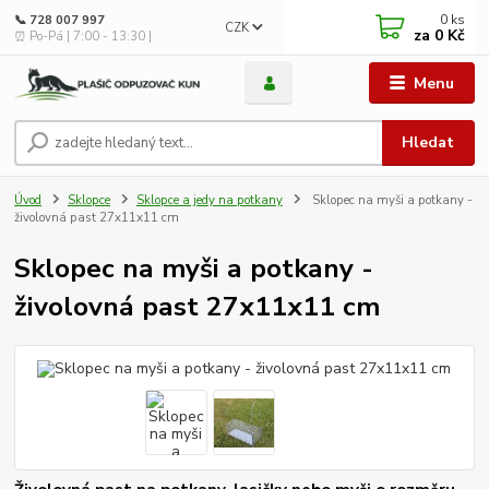
0
ks
📞 728 007 997
CZK
za
0 Kč
⏰ Po-Pá | 7:00 - 13:30 |
Menu
Hledat
Úvod
Sklopce
Sklopce a jedy na potkany
Sklopec na myši a potkany -
živolovná past 27x11x11 cm
Sklopec na myši a potkany -
živolovná past 27x11x11 cm