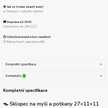
🎯 Jak se trvale zbavit kuny?
🪤 Sklopec + vábidlo zdarma
🚚 Doprava od 79 Kč
Odesíláme do 24 h 🇨🇿
🕒 Odložená platba bez navýšení
🛒 Nakup hned, zaplať později
Kompletní specifikace
Komentáře
0
Kompletní specifikace
🪤 Sklopec na myši a potkany 27×11×11