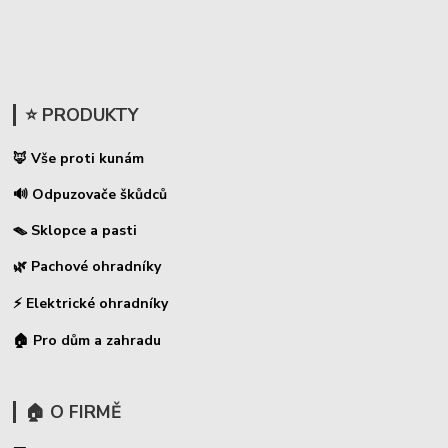
⭐ PRODUKTY
🦊 Vše proti kunám
🔊 Odpuzovače škůdců
🪤 Sklopce a pasti
🌿 Pachové ohradníky
⚡
Elektrické ohradníky
🏠 Pro dům a zahradu
🏠 O FIRMĚ