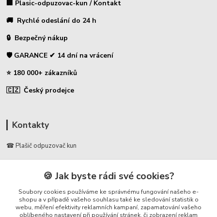
🏢 Plasic-odpuzovac-kun / Kontakt
🚚 Rychlé odeslání do 24 h
🔒 Bezpečný nákup
🛡️ GARANCE ✔ 14 dní na vrácení
⭐ 180 000+ zákazníků
🇨🇿 Český prodejce
Kontakty
☎ Plašič odpuzovač kun
🛡️ Zákaznická podpora
🍪 Jak byste rádi své cookies?
📞 728 007 997
⏰ Po-Pá | 7:00 - 13:30 |
Soubory cookies používáme ke správnému fungování našeho e-
shopu a v případě vašeho souhlasu také ke sledování statistik o
webu, měření efektivity reklamních kampaní, zapamatování vašeho
info@repulse.cz
oblíbeného nastavení při používání stránek, či zobrazení reklam