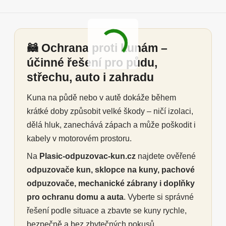
🦝 Ochrana proti kunám –
účinné řešení pro půdu,
střechu, auto i zahradu
Kuna na půdě nebo v autě dokáže během
krátké doby způsobit velké škody – ničí izolaci,
dělá hluk, zanechává zápach a může poškodit i
kabely v motorovém prostoru.
Na
Plasic-odpuzovac-kun.cz
najdete ověřené
odpuzovače kun, sklopce na kuny, pachové
odpuzovače, mechanické zábrany i doplňky
pro ochranu domu a auta
. Vyberte si správné
řešení podle situace a zbavte se kuny rychle,
bezpečně a bez zbytečných pokusů.