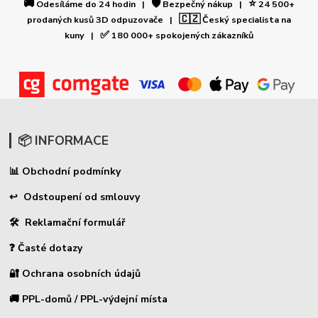
🚚
🛡️
⭐
Odesíláme do 24 hodin |
Bezpečný nákup |
24 500+
🇨🇿
prodaných kusů 3D odpuzovače |
Český specialista na
✅
kuny |
180 000+ spokojených zákazníků
📦 INFORMACE
Obchodní podmínky
📊
↩ Odstoupení od smlouvy
🛠 Reklamační formulář
❓ Časté dotazy
🔐 Ochrana osobních údajů
🚚 PPL-domů / PPL-výdejní místa