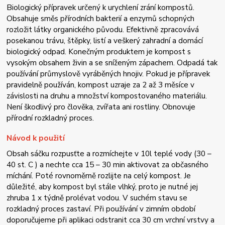
Biologický přípravek určený k urychlení zrání kompostů.
Obsahuje směs přírodních bakterií a enzymů schopných
rozložit látky organického původu. Efektivně zpracovává
posekanou trávu, štěpky, listí a veškerý zahradní a domácí
biologický odpad. Konečným produktem je kompost s
vysokým obsahem živin a se sníženým zápachem. Odpadá tak
používání průmyslově vyráběných hnojiv. Pokud je přípravek
pravidelně používán, kompost uzraje za 2 až 3 měsíce v
závislosti na druhu a množství kompostovaného materiálu.
Není škodlivý pro člověka, zvířata ani rostliny. Obnovuje
přírodní rozkladný proces.
Návod k použití
Obsah sáčku rozpusťte a rozmíchejte v 10l teplé vody (30 –
40 st. C ) a nechte cca 15 – 30 min aktivovat za občasného
míchání. Poté rovnoměrně rozlijte na celý kompost. Je
důležité, aby kompost byl stále vlhký, proto je nutné jej
zhruba 1 x týdně prolévat vodou. V suchém stavu se
rozkladný proces zastaví. Při používání v zimním období
doporučujeme při aplikaci odstranit cca 30 cm vrchní vrstvy a