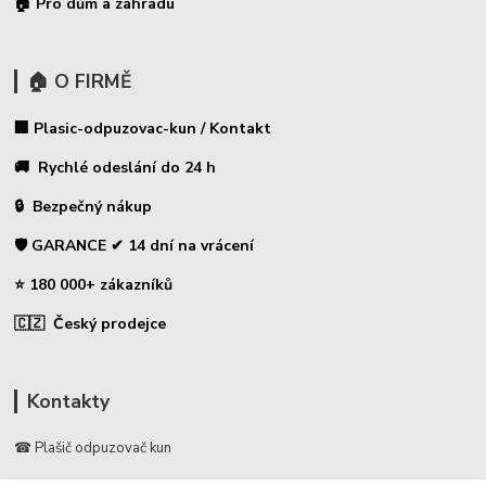
🏠 Pro dům a zahradu
🏠 O FIRMĚ
🏢 Plasic-odpuzovac-kun / Kontakt
🚚 Rychlé odeslání do 24 h
🔒 Bezpečný nákup
🛡️ GARANCE ✔ 14 dní na vrácení
⭐ 180 000+ zákazníků
🇨🇿 Český prodejce
Kontakty
☎ Plašič odpuzovač kun