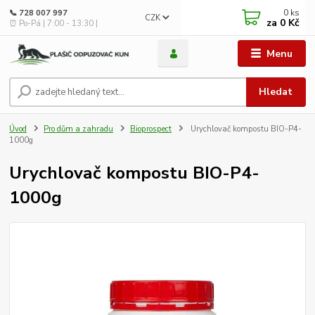
0
ks
📞 728 007 997
CZK
za
0 Kč
⏰ Po-Pá | 7:00 - 13:30 |
Menu
Hledat
Úvod
Pro dům a zahradu
Bioprospect
Urychlovač kompostu BIO-P4-
1000g
Urychlovač kompostu BIO-P4-
1000g