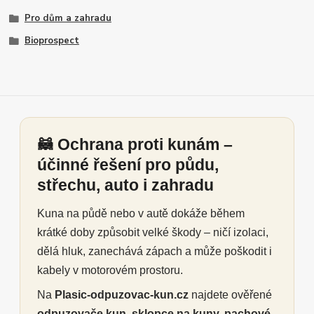
Pro dům a zahradu
Bioprospect
🦝 Ochrana proti kunám –
účinné řešení pro půdu,
střechu, auto i zahradu
Kuna na půdě nebo v autě dokáže během
krátké doby způsobit velké škody – ničí izolaci,
dělá hluk, zanechává zápach a může poškodit i
kabely v motorovém prostoru.
Na
Plasic-odpuzovac-kun.cz
najdete ověřené
odpuzovače kun, sklopce na kuny, pachové