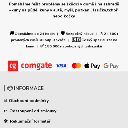
Pomáháme řešit problémy se škůdci v domě i na zahradě
–kuny na půdě, kuny v autě, myši, potkani, lasičky,tchoři
nebo kočky.
🚚
🛡️
⭐
Odesíláme do 24 hodin |
Bezpečný nákup |
24 500+
🇨🇿
prodaných kusů 3D odpuzovače |
Český specialista na
✅
kuny |
180 000+ spokojených zákazníků
📦 INFORMACE
Obchodní podmínky
📊
↩ Odstoupení od smlouvy
🛠 Reklamační formulář