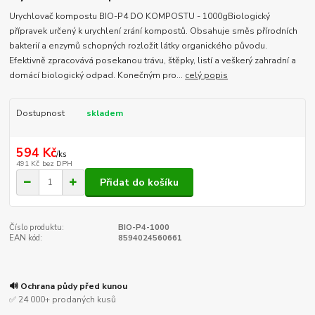
Urychlovač kompostu BIO-P4 DO KOMPOSTU - 1000gBiologický
přípravek určený k urychlení zrání kompostů. Obsahuje směs přírodních
bakterií a enzymů schopných rozložit látky organického původu.
Efektivně zpracovává posekanou trávu, štěpky, listí a veškerý zahradní a
domácí biologický odpad. Konečným pro...
celý popis
Dostupnost
skladem
594 Kč
/
ks
491 Kč
bez DPH
Přidat do košíku
Číslo produktu:
BIO-P4-1000
EAN kód:
8594024560661
🔊 Ochrana půdy před kunou
✅ 24 000+ prodaných kusů