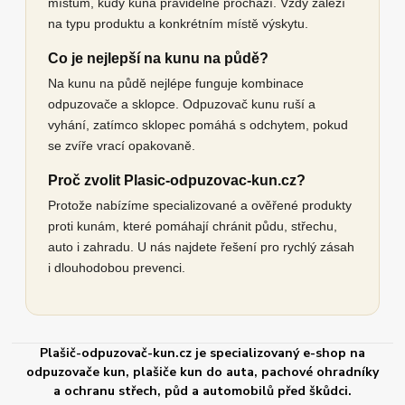
místům, kudy kuna pravidelně prochází. Vždy záleží
na typu produktu a konkrétním místě výskytu.
Co je nejlepší na kunu na půdě?
Na kunu na půdě nejlépe funguje kombinace
odpuzovače a sklopce. Odpuzovač kunu ruší a
vyhání, zatímco sklopec pomáhá s odchytem, pokud
se zvíře vrací opakovaně.
Proč zvolit Plasic-odpuzovac-kun.cz?
Protože nabízíme specializované a ověřené produkty
proti kunám, které pomáhají chránit půdu, střechu,
auto i zahradu. U nás najdete řešení pro rychlý zásah
i dlouhodobou prevenci.
Plašič-odpuzovač-kun.cz je specializovaný e-shop na
odpuzovače kun, plašiče kun do auta, pachové ohradníky
a ochranu střech, půd a automobilů před škůdci.