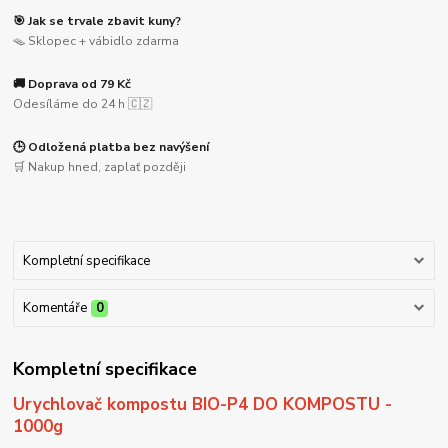
🎯 Jak se trvale zbavit kuny?
🪤 Sklopec + vábidlo zdarma
🚚 Doprava od 79 Kč
Odesíláme do 24 h 🇨🇿
🕒 Odložená platba bez navýšení
🛒 Nakup hned, zaplať později
Kompletní specifikace
Komentáře
0
Kompletní specifikace
Urychlovač kompostu BIO-P4 DO KOMPOSTU -
1000g