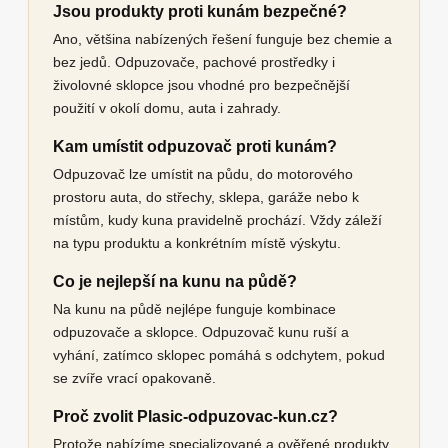
Jsou produkty proti kunám bezpečné?
Ano, většina nabízených řešení funguje bez chemie a
bez jedů. Odpuzovače, pachové prostředky i
živolovné sklopce jsou vhodné pro bezpečnější
použití v okolí domu, auta i zahrady.
Kam umístit odpuzovač proti kunám?
Odpuzovač lze umístit na půdu, do motorového
prostoru auta, do střechy, sklepa, garáže nebo k
místům, kudy kuna pravidelně prochází. Vždy záleží
na typu produktu a konkrétním místě výskytu.
Co je nejlepší na kunu na půdě?
Na kunu na půdě nejlépe funguje kombinace
odpuzovače a sklopce. Odpuzovač kunu ruší a
vyhání, zatímco sklopec pomáhá s odchytem, pokud
se zvíře vrací opakovaně.
Proč zvolit Plasic-odpuzovac-kun.cz?
Protože nabízíme specializované a ověřené produkty