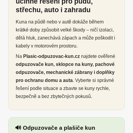
účinné řešení pro půdu,
střechu, auto i zahradu
Kuna na půdě nebo v autě dokáže během
krátké doby způsobit velké škody – ničí izolaci,
dělá hluk, zanechává zápach a může poškodit i
kabely v motorovém prostoru.
Na
Plasic-odpuzovac-kun.cz
najdete ověřené
odpuzovače kun, sklopce na kuny, pachové
odpuzovače, mechanické zábrany i doplňky
pro ochranu domu a auta
. Vyberte si správné
řešení podle situace a zbavte se kuny rychle,
bezpečně a bez zbytečných pokusů.
🔊 Odpuzovače a plašiče kun