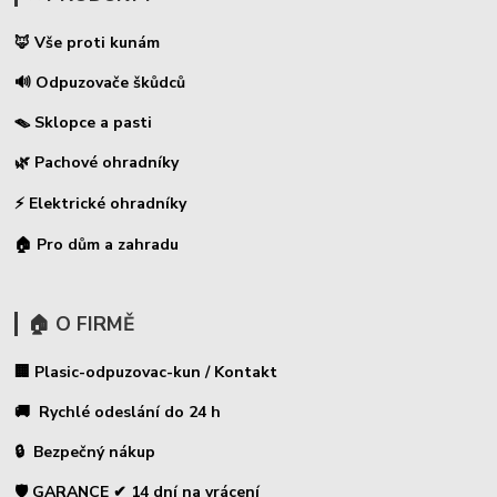
🦊 Vše proti kunám
🔊 Odpuzovače škůdců
🪤 Sklopce a pasti
🌿 Pachové ohradníky
⚡
Elektrické ohradníky
🏠 Pro dům a zahradu
🏠 O FIRMĚ
🏢 Plasic-odpuzovac-kun / Kontakt
🚚 Rychlé odeslání do 24 h
🔒 Bezpečný nákup
🛡️ GARANCE ✔ 14 dní na vrácení