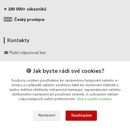
⭐ 180 000+ zákazníků
🇨🇿 Český prodejce
Kontakty
☎ Plašič odpuzovač kun
🛡️ Zákaznická podpora
🍪 Jak byste rádi své cookies?
📞 728 007 997
⏰ Po-Pá | 7:00 - 13:30 |
Soubory cookies používáme ke správnému fungování našeho e-
shopu a v případě vašeho souhlasu také ke sledování statistik o
webu, měření efektivity reklamních kampaní, zapamatování vašeho
info@repulse.cz
oblíbeného nastavení při používání stránek, či zobrazení reklam
odpovídajících vašim preferencím.
Více k využití cookies
Souhlasím
Nastavení
© 2025 Plasic-odpuzovac-kun.cz – specializovaný e-shop na plašiče kun