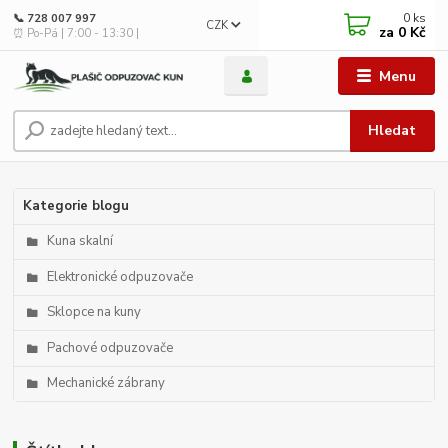
0
ks
📞 728 007 997
CZK
za
0 Kč
⏰ Po-Pá | 7:00 - 13:30 |
Menu
Hledat
Kategorie blogu
Kuna skalní
Elektronické odpuzovače
Sklopce na kuny
Pachové odpuzovače
Mechanické zábrany