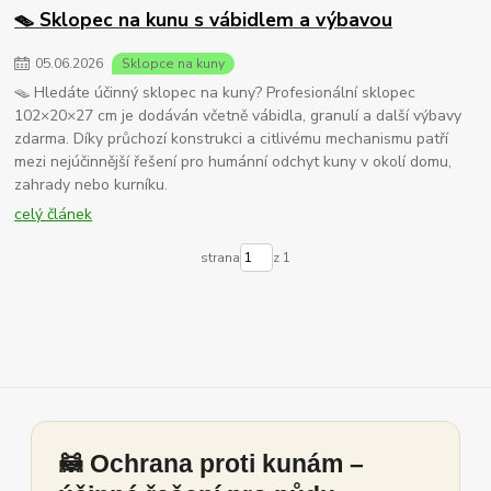
🪤 Sklopec na kunu s vábidlem a výbavou
05
.
06
.
2026
Sklopce na kuny
🪤 Hledáte účinný sklopec na kuny? Profesionální sklopec
102×20×27 cm je dodáván včetně vábidla, granulí a další výbavy
zdarma. Díky průchozí konstrukci a citlivému mechanismu patří
mezi nejúčinnější řešení pro humánní odchyt kuny v okolí domu,
zahrady nebo kurníku.
celý článek
strana
z 1
🦝 Ochrana proti kunám –