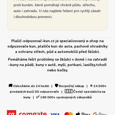
proti kunám, které pomáhají chránit půdu, střechu,
auto i zahradu. U nás najdete řešení pro rychlý zásah
i dlouhodobou prevenci.
Plašič-odpuzovač-kun.cz je specializovaný e-shop na
odpuzovače kun, plašiče kun do auta, pachové ohradníky
a ochranu střech, půd a automobilů před škůdci.
Pomáháme řešit problémy se škůdci v domě i na zahradě
–kuny na půdě, kuny v autě, myši, potkani, lasičky,tchoři
nebo kočky.
🚚
🛡️
⭐
Odesíláme do 24 hodin |
Bezpečný nákup |
24 500+
🇨🇿
prodaných kusů 3D odpuzovače |
Český specialista na
✅
kuny |
180 000+ spokojených zákazníků