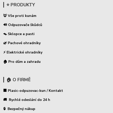
⭐ PRODUKTY
🦊 Vše proti kunám
🔊 Odpuzovače škůdců
🪤 Sklopce a pasti
🌿 Pachové ohradníky
⚡
Elektrické ohradníky
🏠 Pro dům a zahradu
🏠 O FIRMĚ
🏢 Plasic-odpuzovac-kun / Kontakt
🚚 Rychlé odeslání do 24 h
🔒 Bezpečný nákup