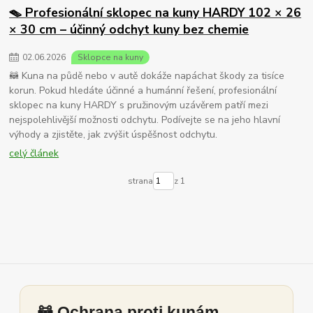
🪤 Profesionální sklopec na kuny HARDY 102 × 26
× 30 cm – účinný odchyt kuny bez chemie
02
.
06
.
2026
Sklopce na kuny
🦝 Kuna na půdě nebo v autě dokáže napáchat škody za tisíce
korun. Pokud hledáte účinné a humánní řešení, profesionální
sklopec na kuny HARDY s pružinovým uzávěrem patří mezi
nejspolehlivější možnosti odchytu. Podívejte se na jeho hlavní
výhody a zjistěte, jak zvýšit úspěšnost odchytu.
celý článek
strana
z 1
🦝 Ochrana proti kunám –