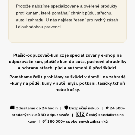
Protože nabízíme specializované a ověřené produkty
proti kunám, které pomáhají chránit půdu, střechu,
auto i zahradu. U nás najdete řešení pro rychlý zásah
i dlouhodobou prevenci.
Plašič-odpuzovač-kun.cz je specializovaný e-shop na
odpuzovače kun, plašiče kun do auta, pachové ohradníky
a ochranu střech, půd a automobilů před škůdci.
Pomáháme řešit problémy se škůdci v domě i na zahradě
–kuny na půdě, kuny v autě, myši, potkani, lasičky,tchoři
nebo kočky.
🚚
🛡️
⭐
Odesíláme do 24 hodin |
Bezpečný nákup |
24 500+
🇨🇿
prodaných kusů 3D odpuzovače |
Český specialista na
✅
kuny |
180 000+ spokojených zákazníků