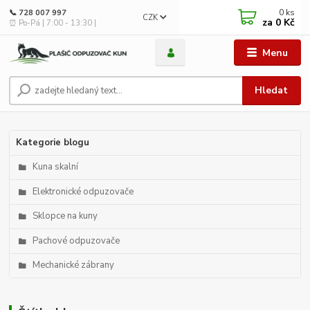
0
ks
📞 728 007 997
CZK
za
0 Kč
⏰ Po-Pá | 7:00 - 13:30 |
Menu
Hledat
Kategorie blogu
Kuna skalní
Elektronické odpuzovače
Sklopce na kuny
Pachové odpuzovače
Mechanické zábrany