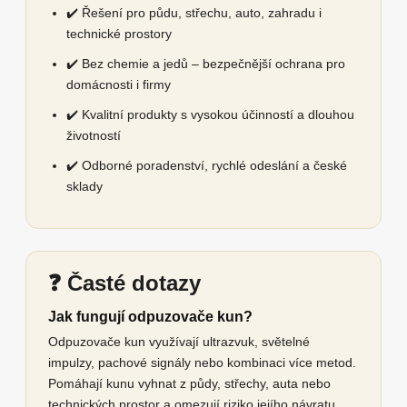
✔️ Řešení pro půdu, střechu, auto, zahradu i
technické prostory
✔️ Bez chemie a jedů – bezpečnější ochrana pro
domácnosti i firmy
✔️ Kvalitní produkty s vysokou účinností a dlouhou
životností
✔️ Odborné poradenství, rychlé odeslání a české
sklady
❓ Časté dotazy
Jak fungují odpuzovače kun?
Odpuzovače kun využívají ultrazvuk, světelné
impulzy, pachové signály nebo kombinaci více metod.
Pomáhají kunu vyhnat z půdy, střechy, auta nebo
technických prostor a omezují riziko jejího návratu.