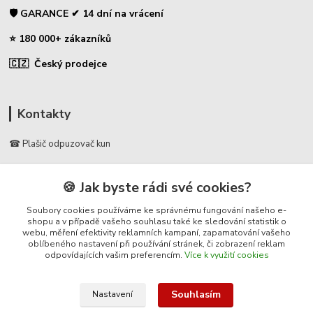
🛡️ GARANCE ✔ 14 dní na vrácení
⭐ 180 000+ zákazníků
🇨🇿 Český prodejce
Kontakty
☎ Plašič odpuzovač kun
🛡️ Zákaznická podpora
🍪 Jak byste rádi své cookies?
📞 728 007 997
⏰ Po-Pá | 7:00 - 13:30 |
Soubory cookies používáme ke správnému fungování našeho e-
shopu a v případě vašeho souhlasu také ke sledování statistik o
webu, měření efektivity reklamních kampaní, zapamatování vašeho
info@repulse.cz
oblíbeného nastavení při používání stránek, či zobrazení reklam
odpovídajících vašim preferencím.
Více k využití cookies
Souhlasím
Nastavení