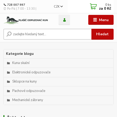
0
ks
📞 728 007 997
CZK
za
0 Kč
⏰ Po-Pá | 7:00 - 13:30 |
Menu
Hledat
Kategorie blogu
Kuna skalní
Elektronické odpuzovače
Sklopce na kuny
Pachové odpuzovače
Mechanické zábrany