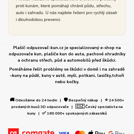
proti kunám, které pomáhají chránit půdu, střechu,
auto i zahradu. U nás najdete řešení pro rychlý zásah
i dlouhodobou prevenci.
Plašič-odpuzovač-kun.cz je specializovaný e-shop na
odpuzovače kun, plašiče kun do auta, pachové ohradníky
a ochranu střech, půd a automobilů před škůdci.
Pomáháme řešit problémy se škůdci v domě i na zahradě
–kuny na půdě, kuny v autě, myši, potkani, lasičky,tchoři
nebo kočky.
🚚
🛡️
⭐
Odesíláme do 24 hodin |
Bezpečný nákup |
24 500+
🇨🇿
prodaných kusů 3D odpuzovače |
Český specialista na
✅
kuny |
180 000+ spokojených zákazníků