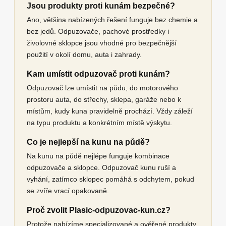
Jsou produkty proti kunám bezpečné?
Ano, většina nabízených řešení funguje bez chemie a
bez jedů. Odpuzovače, pachové prostředky i
živolovné sklopce jsou vhodné pro bezpečnější
použití v okolí domu, auta i zahrady.
Kam umístit odpuzovač proti kunám?
Odpuzovač lze umístit na půdu, do motorového
prostoru auta, do střechy, sklepa, garáže nebo k
místům, kudy kuna pravidelně prochází. Vždy záleží
na typu produktu a konkrétním místě výskytu.
Co je nejlepší na kunu na půdě?
Na kunu na půdě nejlépe funguje kombinace
odpuzovače a sklopce. Odpuzovač kunu ruší a
vyhání, zatímco sklopec pomáhá s odchytem, pokud
se zvíře vrací opakovaně.
Proč zvolit Plasic-odpuzovac-kun.cz?
Protože nabízíme specializované a ověřené produkty