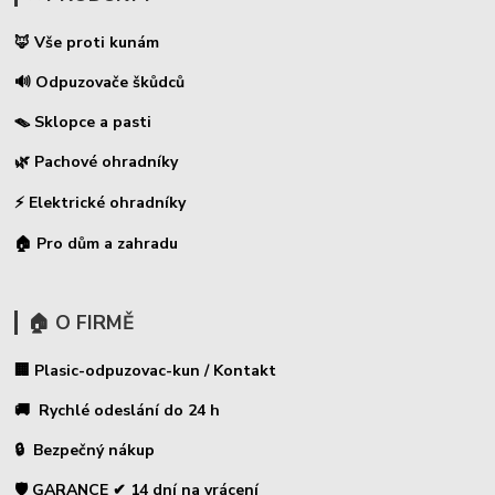
🦊 Vše proti kunám
🔊 Odpuzovače škůdců
🪤 Sklopce a pasti
🌿 Pachové ohradníky
⚡
Elektrické ohradníky
🏠 Pro dům a zahradu
🏠 O FIRMĚ
🏢 Plasic-odpuzovac-kun / Kontakt
🚚 Rychlé odeslání do 24 h
🔒 Bezpečný nákup
🛡️ GARANCE ✔ 14 dní na vrácení