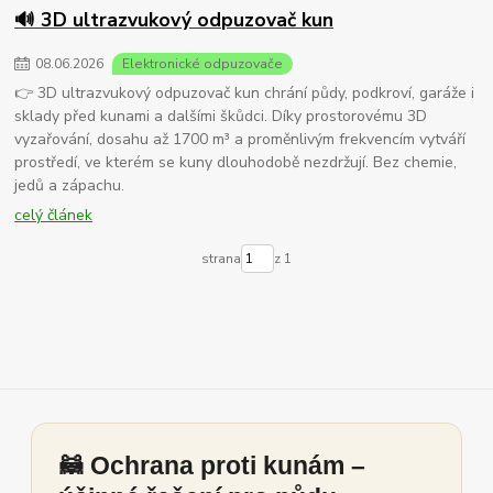
🔊 3D ultrazvukový odpuzovač kun
08
.
06
.
2026
Elektronické odpuzovače
👉 3D ultrazvukový odpuzovač kun chrání půdy, podkroví, garáže i
sklady před kunami a dalšími škůdci. Díky prostorovému 3D
vyzařování, dosahu až 1700 m³ a proměnlivým frekvencím vytváří
prostředí, ve kterém se kuny dlouhodobě nezdržují. Bez chemie,
jedů a zápachu.
celý článek
strana
z 1
🦝 Ochrana proti kunám –