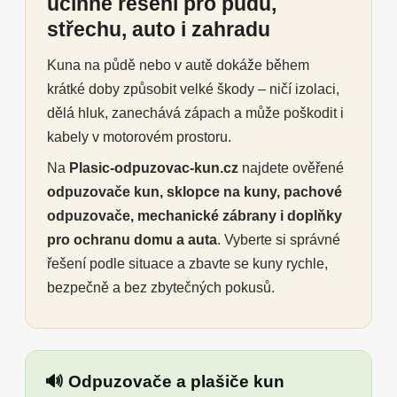
účinné řešení pro půdu,
střechu, auto i zahradu
Kuna na půdě nebo v autě dokáže během
krátké doby způsobit velké škody – ničí izolaci,
dělá hluk, zanechává zápach a může poškodit i
kabely v motorovém prostoru.
Na
Plasic-odpuzovac-kun.cz
najdete ověřené
odpuzovače kun, sklopce na kuny, pachové
odpuzovače, mechanické zábrany i doplňky
pro ochranu domu a auta
. Vyberte si správné
řešení podle situace a zbavte se kuny rychle,
bezpečně a bez zbytečných pokusů.
🔊 Odpuzovače a plašiče kun