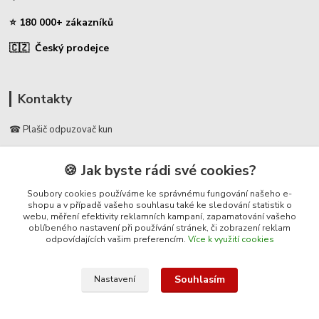
⭐ 180 000+ zákazníků
🇨🇿 Český prodejce
Kontakty
☎ Plašič odpuzovač kun
🛡️ Zákaznická podpora
🍪 Jak byste rádi své cookies?
📞 728 007 997
⏰ Po-Pá | 7:00 - 13:30 |
Soubory cookies používáme ke správnému fungování našeho e-
shopu a v případě vašeho souhlasu také ke sledování statistik o
webu, měření efektivity reklamních kampaní, zapamatování vašeho
info@repulse.cz
oblíbeného nastavení při používání stránek, či zobrazení reklam
odpovídajících vašim preferencím.
Více k využití cookies
Souhlasím
Nastavení
© 2025 Plasic-odpuzovac-kun.cz – specializovaný e-shop na plašiče kun
do auta, ultrazvukové odpuzovače kun, pachové ohradníky a ochranu