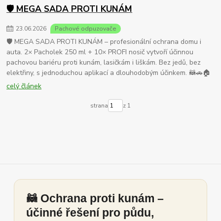
🛡️ MEGA SADA PROTI KUNÁM
23
.
06
.
2026
Pachové odpuzovače
🛡️ MEGA SADA PROTI KUNÁM – profesionální ochrana domu i
auta. 2× Pacholek 250 ml + 10× PROFI nosič vytvoří účinnou
pachovou bariéru proti kunám, lasičkám i liškám. Bez jedů, bez
elektřiny, s jednoduchou aplikací a dlouhodobým účinkem. 🦝🚗🏠
celý článek
strana
z 1
🦝 Ochrana proti kunám –
účinné řešení pro půdu,