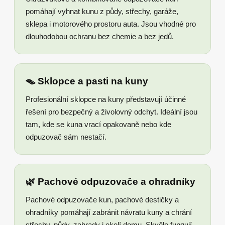
pomáhají vyhnat kunu z půdy, střechy, garáže,
sklepa i motorového prostoru auta. Jsou vhodné pro
dlouhodobou ochranu bez chemie a bez jedů.
🪤 Sklopce a pasti na kuny
Profesionální sklopce na kuny představují účinné
řešení pro bezpečný a živolovný odchyt. Ideální jsou
tam, kde se kuna vrací opakovaně nebo kde
odpuzovač sám nestačí.
🌿 Pachové odpuzovače a ohradníky
Pachové odpuzovače kun, pachové destičky a
ohradníky pomáhají zabránit návratu kuny a chrání
střechy, půdy, zahrady i okolí domu. Skvěle fungují