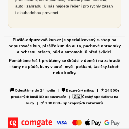
auto i zahradu. U nás najdete řešení pro rychlý zásah
i dlouhodobou prevenci.
Plašič-odpuzovač-kun.cz je specializovaný e-shop na
odpuzovače kun, plašiče kun do auta, pachové ohradníky
a ochranu střech, půd a automobilů před škůdci.
Pomáháme řešit problémy se škůdci v domě i na zahradě
–kuny na půdě, kuny v autě, myši, potkani, lasičky,tchoři
nebo kočky.
🚚
🛡️
⭐
Odesíláme do 24 hodin |
Bezpečný nákup |
24 500+
🇨🇿
prodaných kusů 3D odpuzovače |
Český specialista na
✅
kuny |
180 000+ spokojených zákazníků