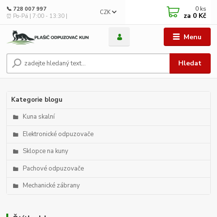
0
ks
📞 728 007 997
CZK
za
0 Kč
⏰ Po-Pá | 7:00 - 13:30 |
Menu
Hledat
Kategorie blogu
Kuna skalní
Elektronické odpuzovače
Sklopce na kuny
Pachové odpuzovače
Mechanické zábrany