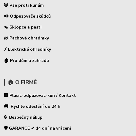
🦊 Vše proti kunám
🔊 Odpuzovače škůdců
🪤 Sklopce a pasti
🌿 Pachové ohradníky
⚡
Elektrické ohradníky
🏠 Pro dům a zahradu
🏠 O FIRMĚ
🏢 Plasic-odpuzovac-kun / Kontakt
🚚 Rychlé odeslání do 24 h
🔒 Bezpečný nákup
🛡️ GARANCE ✔ 14 dní na vrácení