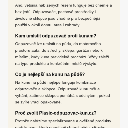
Ano, většina nabízených řešení funguje bez chemie a
bez jedů. Odpuzovače, pachové prostředky i
živolovné sklopce jsou vhodné pro bezpečnější
použití v okolí domu, auta i zahrady.
Kam umístit odpuzovač proti kunám?
Odpuzovač lze umístit na půdu, do motorového
prostoru auta, do střechy, sklepa, garáže nebo k
místům, kudy kuna pravidelně prochází. Vždy záleží
na typu produktu a konkrétním místě výskytu.
Co je nejlepší na kunu na půdě?
Na kunu na půdě nejlépe funguje kombinace
odpuzovače a sklopce. Odpuzovač kunu ruší a
vyhání, zatímco sklopec pomáhá s odchytem, pokud
se zvíře vrací opakovaně.
Proč zvolit Plasic-odpuzovac-kun.cz?
Protože nabízíme specializované a ověřené produkty
proti kunám, které pomáhají chránit půdu, střechu,