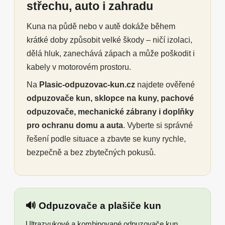
střechu, auto i zahradu
Kuna na půdě nebo v autě dokáže během
krátké doby způsobit velké škody – ničí izolaci,
dělá hluk, zanechává zápach a může poškodit i
kabely v motorovém prostoru.
Na
Plasic-odpuzovac-kun.cz
najdete ověřené
odpuzovače kun, sklopce na kuny, pachové
odpuzovače, mechanické zábrany i doplňky
pro ochranu domu a auta
. Vyberte si správné
řešení podle situace a zbavte se kuny rychle,
bezpečně a bez zbytečných pokusů.
🔊 Odpuzovače a plašiče kun
Ultrazvukové a kombinované odpuzovače kun