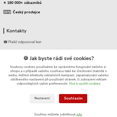
⭐ 180 000+ zákazníků
🇨🇿 Český prodejce
Kontakty
☎ Plašič odpuzovač kun
🛡️ Zákaznická podpora
🍪 Jak byste rádi své cookies?
📞 728 007 997
⏰ Po-Pá | 7:00 - 13:30 |
Soubory cookies používáme ke správnému fungování našeho e-
shopu a v případě vašeho souhlasu také ke sledování statistik o
webu, měření efektivity reklamních kampaní, zapamatování vašeho
info@repulse.cz
oblíbeného nastavení při používání stránek, či zobrazení reklam
odpovídajících vašim preferencím.
Více k využití cookies
Souhlasím
Nastavení
© 2025 Plasic-odpuzovac-kun.cz – specializovaný e-shop na plašiče kun
do auta, ultrazvukové odpuzovače kun, pachové ohradníky a ochranu
Souhlas můžete odmítnout
zde
.