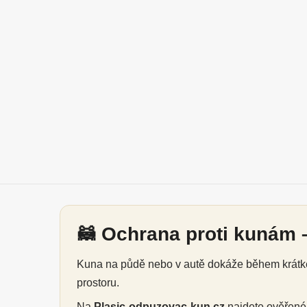
🦝 Ochrana proti kunám –
Kuna na půdě nebo v autě dokáže během krátké 
prostoru.
Na
Plasic-odpuzovac-kun.cz
najdete ověřen