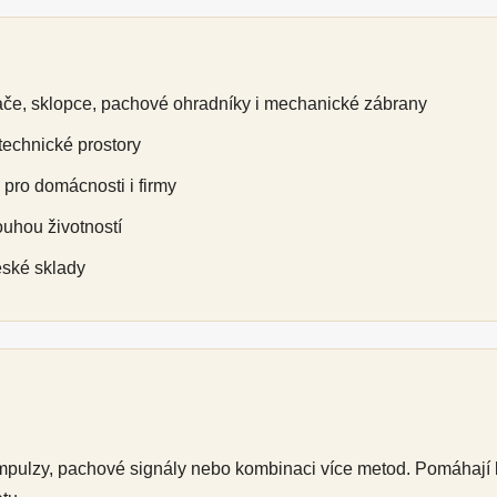
ače, sklopce, pachové ohradníky i mechanické zábrany
 technické prostory
pro domácnosti i firmy
ouhou životností
eské sklady
impulzy, pachové signály nebo kombinaci více metod. Pomáhají k