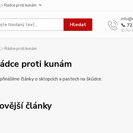
👉 Rádce proti kunám
info@
Hledat
📞 7
⏰ Po-P
 Rádce proti kunám
ádce proti kunám
řinášíme články o sklopcích a pastech na škůdce.
ovější články