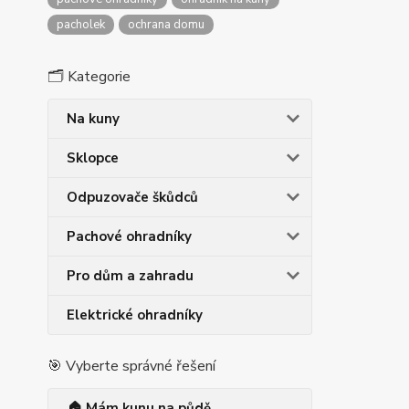
pacholek
ochrana domu
🗂️ Kategorie
Na kuny
Sklopce
Odpuzovače škůdců
Pachové ohradníky
Pro dům a zahradu
Elektrické ohradníky
🎯 Vyberte správné řešení
🏠 Mám kunu na půdě