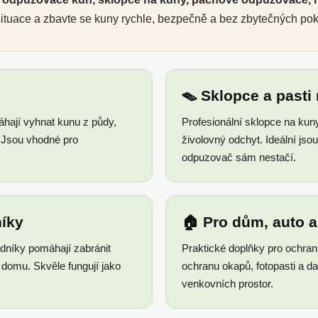
 situace a zbavte se kuny rychle, bezpečně a bez zbytečných po
🪤 Sklopce a pasti
ají vyhnat kunu z půdy,
Profesionální sklopce na kun
. Jsou vhodné pro
živolovný odchyt. Ideální js
odpuzovač sám nestačí.
íky
🏠 Pro dům, auto 
dníky pomáhají zabránit
Praktické doplňky pro ochran
í domu. Skvěle fungují jako
ochranu okapů, fotopasti a d
venkovních prostor.