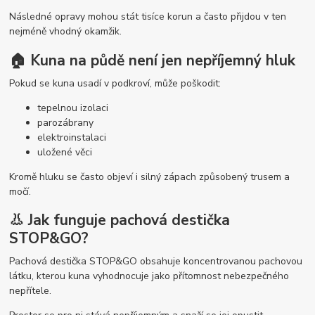
Následné opravy mohou stát tisíce korun a často přijdou v ten
nejméně vhodný okamžik.
🏠 Kuna na půdě není jen nepříjemný hluk
Pokud se kuna usadí v podkroví, může poškodit:
tepelnou izolaci
parozábrany
elektroinstalaci
uložené věci
Kromě hluku se často objeví i silný zápach způsobený trusem a
močí.
👃 Jak funguje pachová destička
STOP&GO?
Pachová destička STOP&GO obsahuje koncentrovanou pachovou
látku, kterou kuna vyhodnocuje jako přítomnost nebezpečného
nepřítele.