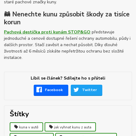
staré pachové značky kuny.
🦝 Nenechte kunu způsobit škody za tisíce
korun
Pachová destička proti kunám STOP&GO
představuje
jednoduché a cenově dostupné řešení ochrany automobilu, půdy i
dalších prostor. Stačí zavěsit a nechat působit. Díky dlouhé
životnosti až 6 měsíců získáte nepřetržitou ochranu bez složité
instalace.
Líbil se článek? Sdílejte ho s přáteli
Facebook
Twitter
Štítky
kuna v autě
jak vyhnat kunu z auta