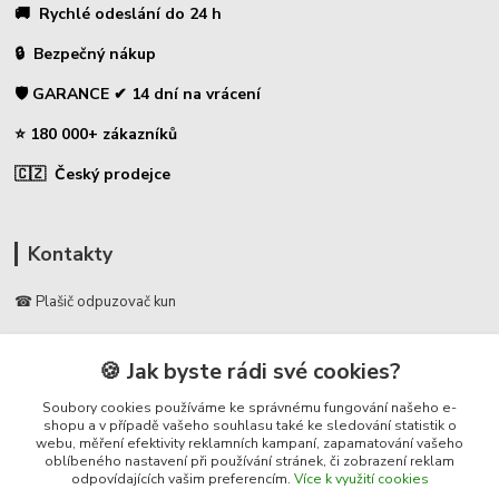
🚚 Rychlé odeslání do 24 h
🔒 Bezpečný nákup
🛡️ GARANCE ✔ 14 dní na vrácení
⭐ 180 000+ zákazníků
🇨🇿 Český prodejce
Kontakty
☎ Plašič odpuzovač kun
🛡️ Zákaznická podpora
🍪 Jak byste rádi své cookies?
📞 728 007 997
⏰ Po-Pá | 7:00 - 13:30 |
Soubory cookies používáme ke správnému fungování našeho e-
shopu a v případě vašeho souhlasu také ke sledování statistik o
webu, měření efektivity reklamních kampaní, zapamatování vašeho
info@repulse.cz
oblíbeného nastavení při používání stránek, či zobrazení reklam
odpovídajících vašim preferencím.
Více k využití cookies