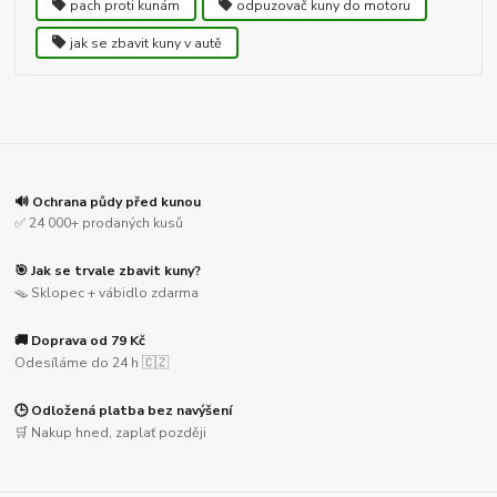
pach proti kunám
odpuzovač kuny do motoru
jak se zbavit kuny v autě
🔊 Ochrana půdy před kunou
✅ 24 000+ prodaných kusů
🎯 Jak se trvale zbavit kuny?
🪤 Sklopec + vábidlo zdarma
🚚 Doprava od 79 Kč
Odesíláme do 24 h 🇨🇿
🕒 Odložená platba bez navýšení
🛒 Nakup hned, zaplať později