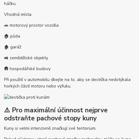
háčku.
Vhodná místa:
🚗 motorový prostor vozidla
🏠 půda
🏚️ garáž
🚜 zemědělské objekty
🛖 hospodářské budovy
Při použití v automobilu dbejte na to, aby se destička nedotýkala
horkých částí motoru nebo výfuku.
⚠️ Pro maximální účinnost nejprve
odstraňte pachové stopy kuny
Kuny si velmi intenzivně značkují své teritorium.