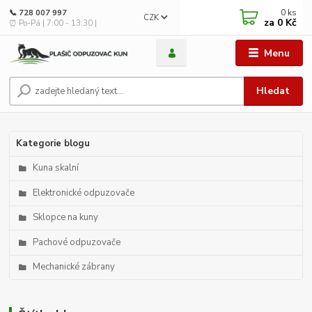
0
ks
📞 728 007 997
CZK
za
0 Kč
⏰ Po-Pá | 7:00 - 13:30 |
Menu
Hledat
Kategorie blogu
Kuna skalní
Elektronické odpuzovače
Sklopce na kuny
Pachové odpuzovače
Mechanické zábrany