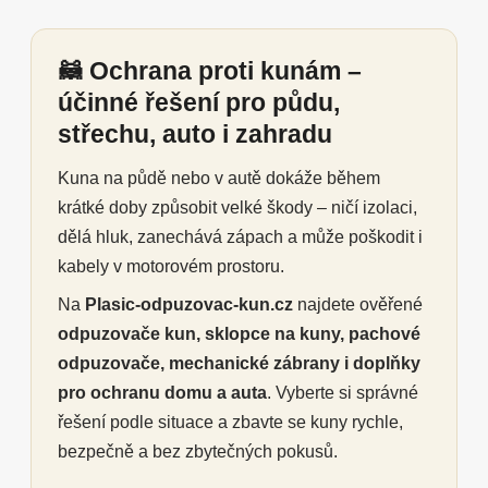
🦝 Ochrana proti kunám –
účinné řešení pro půdu,
střechu, auto i zahradu
Kuna na půdě nebo v autě dokáže během
krátké doby způsobit velké škody – ničí izolaci,
dělá hluk, zanechává zápach a může poškodit i
kabely v motorovém prostoru.
Na
Plasic-odpuzovac-kun.cz
najdete ověřené
odpuzovače kun, sklopce na kuny, pachové
odpuzovače, mechanické zábrany i doplňky
pro ochranu domu a auta
. Vyberte si správné
řešení podle situace a zbavte se kuny rychle,
bezpečně a bez zbytečných pokusů.