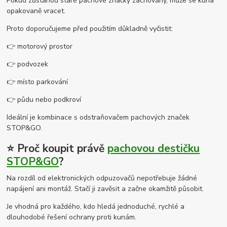
Pokud zůstanou staré pachové značky zachovány, může se kuna
opakovaně vracet.
Proto doporučujeme před použitím důkladně vyčistit:
👉 motorový prostor
👉 podvozek
👉 místo parkování
👉 půdu nebo podkroví
Ideální je kombinace s odstraňovačem pachových značek
STOP&GO.
⭐ Proč koupit právě
pachovou destičku
STOP&GO
?
Na rozdíl od elektronických odpuzovačů nepotřebuje žádné
napájení ani montáž. Stačí ji zavěsit a začne okamžitě působit.
Je vhodná pro každého, kdo hledá jednoduché, rychlé a
dlouhodobé řešení ochrany proti kunám.