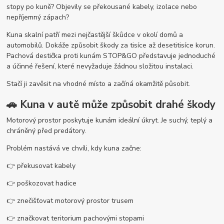
stopy po kuně? Objevily se překousané kabely, izolace nebo
nepříjemný zápach?
Kuna skalní patří mezi nejčastější škůdce v okolí domů a
automobilů. Dokáže způsobit škody za tisíce až desetitisíce korun.
Pachová destička proti kunám STOP&GO představuje jednoduché
a účinné řešení, které nevyžaduje žádnou složitou instalaci.
Stačí ji zavěsit na vhodné místo a začíná okamžitě působit.
🚗 Kuna v autě může způsobit drahé škody
Motorový prostor poskytuje kunám ideální úkryt. Je suchý, teplý a
chráněný před predátory.
Problém nastává ve chvíli, kdy kuna začne:
👉 překusovat kabely
👉 poškozovat hadice
👉 znečišťovat motorový prostor trusem
👉 značkovat teritorium pachovými stopami