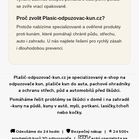
se zvíře vrací opakovaně.
Proč zvolit Plasic-odpuzovac-kun.cz?
Protože nabízíme specializované a ověřené produkty
proti kunám, které pomáhají chránit půdu, střechu,
auto i zahradu. U nás najdete řešení pro rychlý zásah
i dlouhodobou prevenci.
Plašič-odpuzovač-kun.cz je specializovaný e-shop na
odpuzovače kun, plašiče kun do auta, pachové ohradníky
a ochranu střech, půd a automobilů před škůdci.
Pomáháme řešit problémy se škůdci v domě i na zahradě
–kuny na půdě, kuny v autě, myši, potkani, lasičky,tchoři
nebo kočky.
🚚
🛡️
⭐
Odesíláme do 24 hodin |
Bezpečný nákup |
24 500+
🇨🇿
prodaných kusů 3D odpuzovače |
Český specialista na