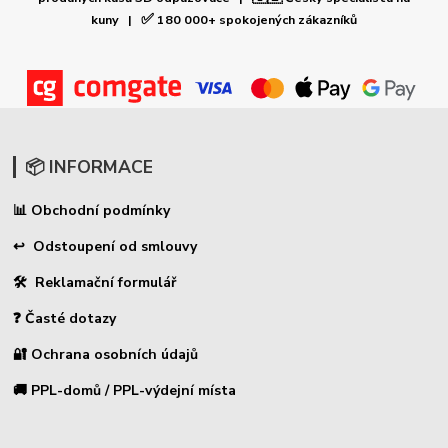
✅
kuny |
180 000+ spokojených zákazníků
📦 INFORMACE
Obchodní podmínky
📊
↩ Odstoupení od smlouvy
🛠 Reklamační formulář
❓ Časté dotazy
🔐 Ochrana osobních údajů
🚚 PPL-domů / PPL-výdejní místa