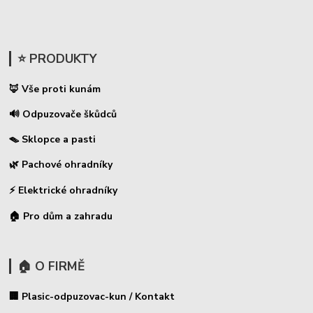
⭐ PRODUKTY
🦊 Vše proti kunám
🔊 Odpuzovače škůdců
🪤 Sklopce a pasti
🌿 Pachové ohradníky
⚡
Elektrické ohradníky
🏠 Pro dům a zahradu
🏠 O FIRMĚ
🏢 Plasic-odpuzovac-kun / Kontakt