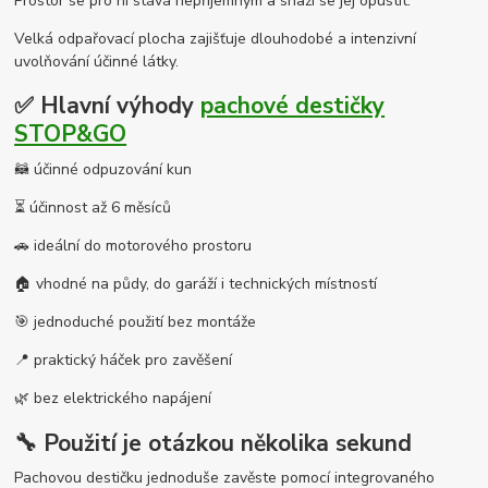
Prostor se pro ni stává nepříjemným a snaží se jej opustit.
Velká odpařovací plocha zajišťuje dlouhodobé a intenzivní
uvolňování účinné látky.
✅ Hlavní výhody
pachové destičky
STOP&GO
🦝 účinné odpuzování kun
⏳ účinnost až 6 měsíců
🚗 ideální do motorového prostoru
🏠 vhodné na půdy, do garáží i technických místností
🎯 jednoduché použití bez montáže
📍 praktický háček pro zavěšení
🌿 bez elektrického napájení
🔧 Použití je otázkou několika sekund
Pachovou destičku jednoduše zavěste pomocí integrovaného