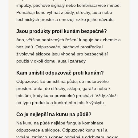
impulzy, pachové signály nebo kombinaci více metod.
Pomáhají kunu vyhnat z půdy, střechy, auta nebo
technických prostor a omezují riziko jejího návratu.
Jsou produkty proti kunám bezpečné?
Ano, většina nabízených řešení funguje bez chemie a
bez jedů. Odpuzovače, pachové prostředky i
živolovné sklopce jsou vhodné pro bezpečnější
použití v okolí domu, auta i zahrady.
Kam umístit odpuzovač proti kunám?
Odpuzovač lze umístit na půdu, do motorového
prostoru auta, do střechy, sklepa, garáže nebo k
místům, kudy kuna pravidelně prochází. Vždy záleží
na typu produktu a konkrétním místě výskytu.
Co je nejlepší na kunu na půdě?
Na kunu na půdě nejlépe funguje kombinace
odpuzovače a sklopce. Odpuzovač kunu ruší a
vyhání, zatímco sklopec pomáhá s odchytem, pokud